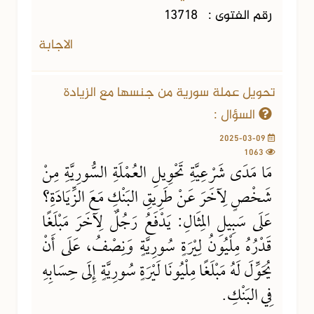
رقم الفتوى :
13718
الاجابة
تحويل عملة سورية من جنسها مع الزيادة
السؤال :
2025-03-09
1063
مَا مَدَى شَرْعِيَّةِ تَحْوِيلِ العُمْلَةِ السُّورِيَّةِ مِنْ
شَخْصٍ لِآخَرَ عَنْ طَرِيقِ البَنْكِ مَعَ الزِّيَادَةِ؟
عَلَى سَبِيلِ المِثَالِ: يَدْفَعُ رَجُلٌ لِآخَرَ مَبْلَغًا
قَدْرُهُ مِلْيُونُ لِيْرَةٍ سُورِيَّةٍ وَنِصْفُ، عَلَى أَنْ
يُحَوِّلَ لَهُ مَبْلَغًا مِلْيُونَا لَيْرَةٍ سُورِيَّةٍ إِلَى حِسَابِهِ
فِي البَنْكِ.