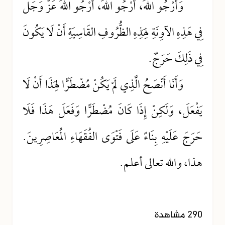
وَأَرْجُو اللهَ، أَرْجُو اللهَ، أَرْجُو اللهَ عَزَّ وَجَلَّ
فِي هَذِهِ الآوِنَةِ لِهَذِهِ الظُّرُوفِ القَاسِيَةِ أَنْ لَا يَكُونَ
فِي ذَلِكَ حَرَجٌ.
وَأَنَا أَنْصَحُ الَّذِي لَمْ يَكُنْ مُضْطَرًّا لِهَذَا أَنْ لَا
يَفْعَلَ، وَلَكِنْ إِذَا كَانَ مُضْطَرًّا وَفَعَلَ هَذَا فَلَا
حَرَجَ عَلَيْهِ بِنَاءً عَلَى فَتْوَى الفُقَهَاءِ المُعَاصِرِينَ.
هذا، والله تعالى أعلم.
290 مشاهدة