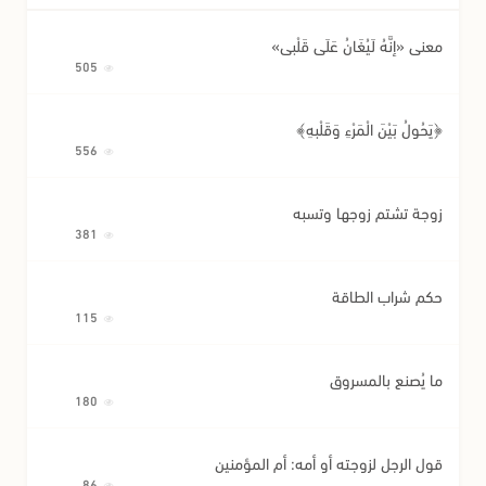
معنى «إِنَّهُ لَيُغَانُ عَلَى قَلْبِي»
505
﴿يَحُولُ بَيْنَ الْمَرْءِ وَقَلْبِهِ﴾
556
زوجة تشتم زوجها وتسبه
381
حكم شراب الطاقة
115
ما يُصنع بالمسروق
180
قول الرجل لزوجته أو أمه: أم المؤمنين
86