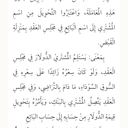
هَذِهِ المُعَامَلَةَ، وَاعْتَبَرُوا التَّحْوِيلَ مِنِ اسْمِ
المُشْتَرِي إِلَى اسْمِ الْبَائِعِ فِي مَجْلِسِ العَقْدِ بِمَنْزِلَةِ
الْقَبْضِ.
بِمَعْنَى: يَسْتَلِمُ الُمْشتَريْ الدُّولَارَ فِي مَجْلِسِ
الْعَقْدِ، وَلَوْ كَانَ سِعْرُهُ زَائِدًا عَلَى سِعْرِهِ فِي
السُّوقِ السَّوْدَاءِ، مَا دَامَ بِالتَّرَاضِي، وَفِي مَجْلِسِ
الْعَقْدِ يَتَّصِلُ الْمُشْتَرِي بِالبَنْكِ، وَيَأْمُرُهُ بِتَحْوِيلِ
قِيمَةِ الدُّولَارِ مِنْ حِسَابِهِ إِلَى حِسَابِ البَائِعِ