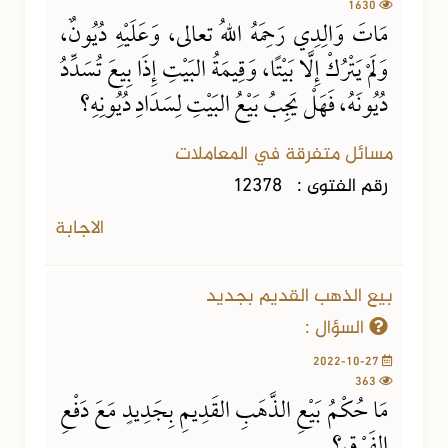
1630
مَاتَ وَالِدِي رَحِمَهُ اللهُ تعالى، وَعَلَيْهِ دُيُونٌ،
وَلَمْ يَتْرُكْ إِلَّا بَيْتًا، وَقِيمَةُ البَيْتِ إِذَا بِيعَ تُسَدِّدُ
دُيُونَهُ، فَهَلْ يَجِبُ بَيْعُ البَيْتِ لِسَدَادِ دُيُونِهِ؟
مسائل متفرقة في المعاملات
رقم الفتوى :
12378
الاجابة
بيع الذهب القديم بجديد
السؤال :
2022-10-27
363
مَا حُكْمُ بَيْعِ الذَّهَبِ القَدِيمِ بِجَدِيدٍ مَعَ دَفْعِ
الفَرْقِ؟