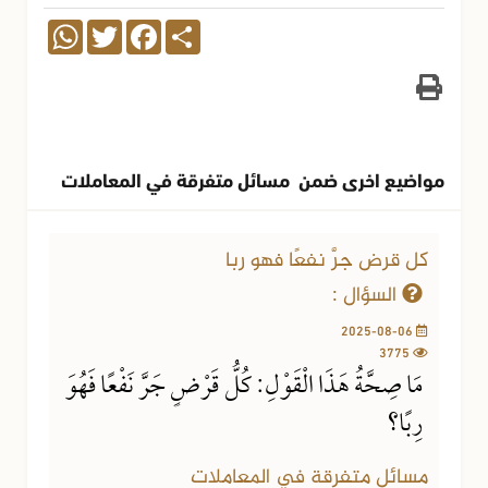
WhatsApp
Twitter
Facebook
Share
مواضيع اخرى ضمن مسائل متفرقة في المعاملات
كل قرض جرَّ نفعًا فهو ربا
السؤال :
2025-08-06
3775
مَا صِحَّةُ هَذَا الْقَوْلِ: كُلُّ قَرْضٍ جَرَّ نَفْعًا فَهُوَ
رِبًا؟
مسائل متفرقة في المعاملات