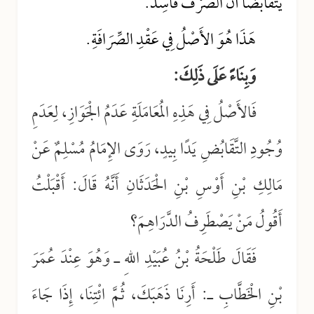
يَتَقَابَضَا أَنَّ الصَّرْفَ فَاسِدٌ.
هَذَا هُوَ الأَصْلُ فِي عَقْدِ الصِّرَافَةِ.
وَبِنَاءً عَلَى ذَلِكَ:
فَالأَصْلُ فِي هَذِهِ المُعَامَلَةِ عَدَمُ الْجَوَازِ، لِعَدَمِ
وُجُودِ التَّقَابُضِ يَدًا بِيدٍ، رَوَى الإِمَامُ مُسْلِمٌ عَنْ
مَالِكِ بْنِ أَوْسِ بْنِ الْحَدَثَانِ أَنَّهُ قَالَ: أَقْبَلْتُ
أَقُولُ مَنْ يَصْطَرِفُ الدَّرَاهِمَ؟
فَقَالَ طَلْحَةُ بْنُ عُبَيْدِ اللهِ ـ وَهُوَ عِنْدَ عُمَرَ
بْنِ الْخَطَّابِ ـ: أَرِنَا ذَهَبَكَ، ثُمَّ ائْتِنَا، إِذَا جَاءَ