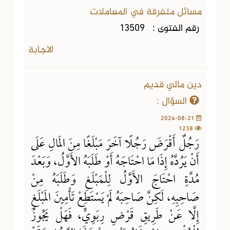
مسائل متفرقة في المعاملات
رقم الفتوى :
13509
الاجابة
دين مالي قديم
السؤال :
2024-08-21
1238
رَجُلٌ أَقْرَضَ رَجُلًا آخَرَ مَبْلَغًا مِنَ المَالِ عَلَى
أَنْ يَرُدَّهُ إِذَا مَا احْتَاجَهُ أَوْ طَلَبَهُ الأَوَّلُ، وَبَعْدَ
مُدَّةٍ احْتَاجَ الأَوَّلُ لِلْمَبْلَغِ وَطَلَبَهُ مِنْ
صَاحِبِهِ، لَكِنَّ صَاحِبَهُ لَمْ يَسْتَطِعْ تَأْمِينَ المَبْلَغِ
إِلَّا عَنْ طَرِيقٍ قَرْضٍ رِبَوِيٍّ، فَهَلْ يَجُوزُ