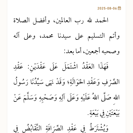
2025-08-06
الحمد لله رب العالمين، وأفضل الصلاة
وأتم التسليم على سيدنا محمد، وعلى آله
وصحبه أجمعين، أما بعد:
فَهَذَا العَقْدُ اشْتَمَلَ عَلَى عَقْدَيْنِ: عَقْدِ
الصَّرْفِ وَعَقْدِ الحَوَالَةِ؛ وَقَدْ نَهَى سَيِّدُنَا رَسُولُ
اللهِ صَلَّى اللهُ عَلَيْهِ وَعَلَى آلِهِ وَصَحْبِهِ وَسَلَّمَ عَنْ
بَيْعَتَيْنِ فِي بَيْعَةٍ.
وَيُشْتَرَطُ فِي عَقْدِ الصِّرَافَةِ التَّقَابُضُ فِي