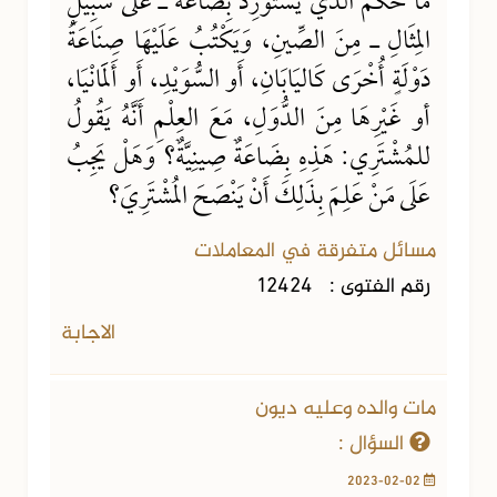
مَا حُكْمُ الذي يَسْتَوْرِدُ بِضَاعَةً ـ عَلَى سَبِيلِ
المِثَالِ ـ مِنَ الصِّينِ، وَيَكْتُبُ عَلَيْهَا صِنَاعَةُ
دَوْلَةٍ أُخْرَى كَاليَابَانِ، أَو السُّوَيْدِ، أَو أَلَمَانْيَا،
أو غَيْرِهَا مِنَ الدُّوَلِ، مَعَ العِلْمِ أَنَّهُ يَقُولُ
للمُشْتَرِي: هَذِهِ بِضَاعَةٌ صِينِيَّةٌ؟ وَهَلْ يَجِبُ
عَلَى مَنْ عَلِمَ بِذَلِكَ أَنْ يَنْصَحَ المُشْتَرِيَ؟
مسائل متفرقة في المعاملات
رقم الفتوى :
12424
الاجابة
مات والده وعليه ديون
السؤال :
2023-02-02