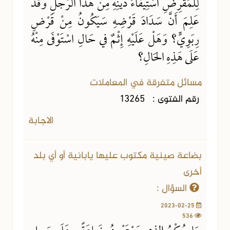
لِلْمُقْرِضِ اسْتِيفَاءُ دَيْنِهِ مِنْ هَذَا الرَّجُلِ وَقَدْ
عَلِمَ أَنَّ سَدَادَ قَرْضِهِ سَيَكُونُ مِنْ قَرْضٍ
رِبَوِيٍّ؟ وَهَلْ عَلَيْهِ إِثْمٌ في حَالِ اسْتَوْفَى مِنْهُ
عَلَى هَذِهِ الحَالِ؟
مسائل متفرقة في المعاملات
رقم الفتوى :
13265
الاجابة
بضاعة صينية مكتوب عليها يابانية أو أي بلد
أخرى
السؤال :
2023-02-25
536