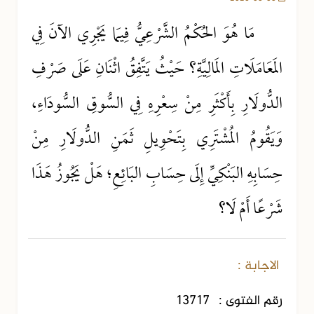
مَا هُوَ الحُكْمُ الشَّرْعِيُّ فِيمَا يَجْرِي الآنَ فِي
المَعَامَلَاتِ المَالِيَّةِ؟ حَيْثُ يَتَّفِقُ اثْنَانِ عَلَى صَرْفِ
الدُّولَارِ بِأَكْثَرِ مِنْ سِعْرِهِ فِي السُّوقِ السُّودَاءِ،
وَيَقُومُ المُشْتَرِي بِتَحْوِيلِ ثَمَنِ الدُّولَارِ مِنْ
حِسَابِهِ البَنْكِيِّ إِلَى حِسَابِ البَائِعِ؛ هَلْ يَجُوزُ هَذَا
شَرْعًا أَمْ لَا؟
الاجابة :
رقم الفتوى :
13717