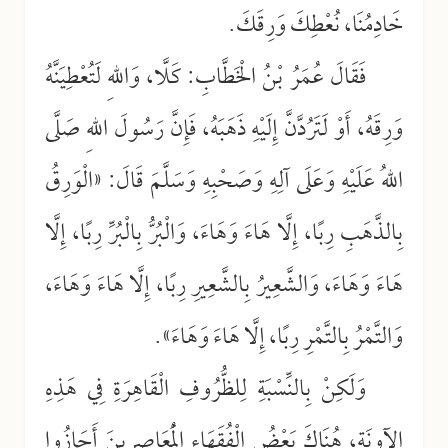
خَادِمُنَا، نُعْطِكَ وَرِقَكَ.
فَقَالَ عُمَرُ بْنُ الْخَطَّابِ: كَلَّا، وَاللهِ لَتُعْطِيَنَّهُ
وَرِقَهُ، أَوْ لَتَرُدَّنَّ إِلَيْهِ ذَهَبَهُ، فَإِنَّ رَسُولَ اللهِ صَلَّى
اللهُ عَلَيْهِ وَعَلَى آلِهِ وَصَحْبِهِ وَسَلَّمَ قَالَ: «الْوَرِقُ
بِالذَّهَبِ رِبًا، إِلَّا هَاءَ وَهَاءَ، وَالْبُرُّ بِالْبُرِّ رِبًا، إِلَّا
هَاءَ وَهَاءَ، وَالشَّعِيرُ بِالشَّعِيرِ رِبًا، إِلَّا هَاءَ وَهَاءَ،
وَالتَّمْرُ بِالتَّمْرِ رِبًا، إِلَّا هَاءَ وَهَاءَ».
وَلَكِنْ بِالنِّسْبَةِ لِلظُّرُوفِ الْقَاهِرَةِ فِي هَذِهِ
الآوِنَةِ، هُنَاكَ بَعْضُ الْفُقَهَاءِ الْمُعَاصِرِينَ أَجَازُوا