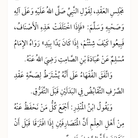
مَجْلِسِ العَقْدِ، لِقَوْلِ النَّبِيِّ صَلَّى اللهُ عَلَيْهِ وَعَلَى آلِهِ
وَصَحْبِهِ وَسَلَّمَ: «فَإِذَا اخْتَلَفَتْ هَذِهِ الْأَصْنَافُ،
فَبِيعُوا كَيْفَ شِئْتُمْ، إِذَا كَانَ يَدًا بِيَدٍ» رَوَاهُ الإِمَامُ
مُسْلِمٌ عَنْ عُبَادَةَ بْنِ الصَّامِتِ رَضِيَ اللهُ عَنْهُ.
وَاتَّفَقَ الفُقَهَاءُ عَلَى أَنَّهُ يُشْتَرَطُ لِصَحَّةِ عَقْدِ
الصَّرْفِ التَّقَابُضُ فِي البَدَلَيْنِ قَبْلَ التَّفَرُّقِ.
وَيَقُولُ ابْنُ المُنْذِرِ: أَجْمَعَ كُلُّ مَنْ نَحْفَظُ عَنْهُ
مِنْ أَهْلِ العِلْمِ أَنَّ المُتَصَارِفَيْنِ إِذَا افْتَرَقَا قَبْلَ أَنْ