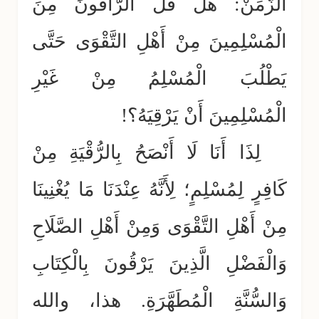
الزَّمَنْ: هَلْ قَلَّ الرَّاقُونَ مِنَ
الْمُسْلِمِينَ مِنْ أَهْلِ التَّقْوَى حَتَّى
يَطْلُبَ الْمُسْلِمُ مِنْ غَيْرِ
الْمُسْلِمِينَ أَنْ يَرْقِيَهُ؟!
لِذَا أَنَا لَا أَنْصَحُ بِالرُّقْيَةِ مِنْ
كَافِرٍ لِمُسْلِمٍ؛ لِأَنَّهُ عِنْدَنَا مَا يُغْنِينَا
مِنْ أَهْلِ التَّقْوَى وَمِنْ أَهْلِ الصَّلَاحِ
وَالْفَضْلِ الَّذِينَ يَرْقُونَ بِالْكِتَابِ
وَالسُّنَّةِ الْمُطَهَّرَةِ. هذا، والله