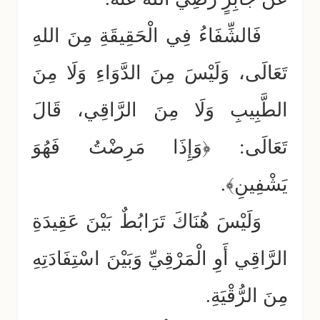
فَالشِّفَاءُ فِي الْحَقِيقَةِ مِنَ اللهِ
تَعَالَى، وَلَيْسَ مِنَ الدَّوَاءِ وَلَا مِنَ
الطَّبِيبِ وَلَا مِنَ الرَّاقِي، قَالَ
تَعَالَى: ﴿وَإِذَا مَرِضْتُ فَهُوَ
يَشْفِينِ﴾.
وَلَيْسَ هُنَاكَ تَرَابُطٌ بَيْنَ عَقِيدَةِ
الرَّاقِي أَوِ الْمَرْقِيِّ وَبَيْنَ اسْتِفَادَتِهِ
مِنَ الرُّقْيَةِ.