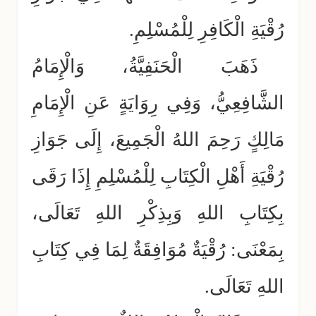
رُقْيَةِ الْكَافِرِ لِلْمُسْلِمِ.
ذَهَبَ الْحَنَفِيَّةُ، وَالْإِمَامُ
الشَّافِعِيُّ، وَفِي رِوَايَةٍ عَنِ الْإِمَامِ
مَالِكٍ رَحِمَ اللهُ الْجَمِيعَ، إِلَى جَوَازِ
رُقْيَةِ أَهْلِ الْكِتَابِ لِلْمُسْلِمِ إِذَا رَقَى
بِكِتَابِ اللهِ وَبِذِكْرِ اللهِ تَعَالَى،
بِمَعْنَى: رُقْيَةٌ مُوَافِقَةٌ لِمَا فِي كِتَابِ
اللهِ تَعَالَى.