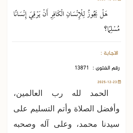
هَلْ يَجُوزُ لِلْإِنْسَانِ الْكَافِرِ أَنْ يَرْقِيَ إِنْسَانًا
مُسْلِمًا؟
الاجابة :
رقم الفتوى :
13871
2025-12-23
الحمد لله رب العالمين،
وأفضل الصلاة وأتم التسليم على
سيدنا محمد، وعلى آله وصحبه