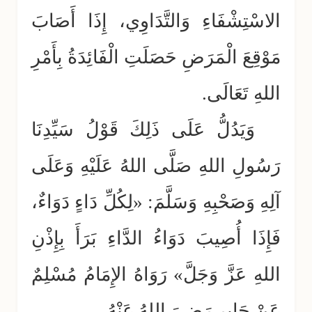
الاسْتِشْفَاءِ وَالتَّدَاوِي، إِذَا أَصَابَ
مَوْقِعَ الْمَرَضِ حَصَلَتِ الْفَائِدَةُ بِأَمْرِ
اللهِ تَعَالَى.
وَيَدُلُّ عَلَى ذَلِكَ قَوْلُ سَيِّدِنَا
رَسُولِ اللهِ صَلَّى اللهُ عَلَيْهِ وَعَلَى
آلِهِ وَصَحْبِهِ وَسَلَّمَ: «لِكُلِّ دَاءٍ دَوَاءٌ،
فَإِذَا أُصِيبَ دَوَاءُ الدَّاءِ بَرَأَ بِإِذْنِ
اللهِ عَزَّ وَجَلَّ» رَوَاهُ الإِمَامُ مُسْلِمٌ
عَنْ جَابِرٍ رَضِيَ اللهُ عَنْهُ.