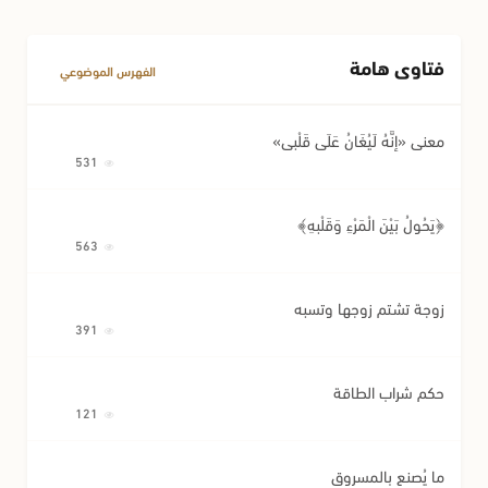
أحكام اللقطة
أحكام الوصية وتصرفات المريض
فتاوى هامة
مسائل متفرقة في المعاملات
الفهرس الموضوعي
معنى «إِنَّهُ لَيُغَانُ عَلَى قَلْبِي»
531
﴿يَحُولُ بَيْنَ الْمَرْءِ وَقَلْبِهِ﴾
563
زوجة تشتم زوجها وتسبه
391
حكم شراب الطاقة
121
ما يُصنع بالمسروق