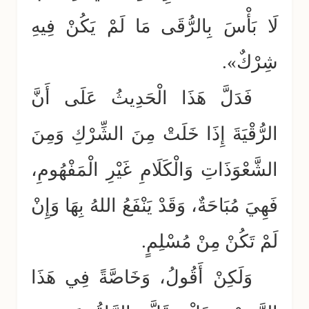
لَا بَأْسَ بِالرُّقَى مَا لَمْ يَكُنْ فِيهِ
شِرْكٌ».
فَدَلَّ هَذَا الْحَدِيثُ عَلَى أَنَّ
الرُّقْيَةَ إِذَا خَلَتْ مِنَ الشِّرْكِ وَمِنَ
الشَّعْوَذَاتِ وَالْكَلَامِ غَيْرِ الْمَفْهُومِ،
فَهِيَ مُبَاحَةٌ، وَقَدْ يَنْفَعُ اللهُ بِهَا وَإِنْ
لَمْ تَكُنْ مِنْ مُسْلِمٍ.
وَلَكِنْ أَقُولُ، وَخَاصَّةً فِي هَذَا