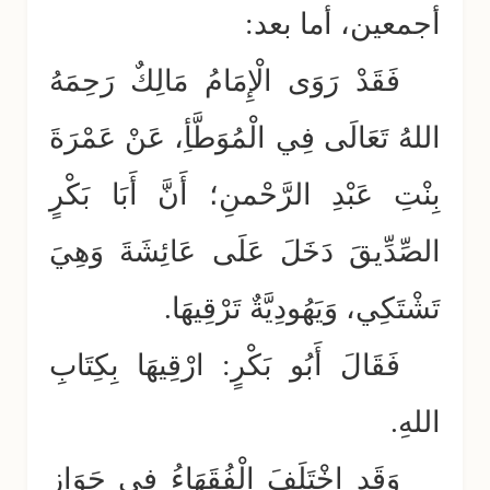
أجمعين، أما بعد:
فَقَدْ رَوَى الْإِمَامُ مَالِكٌ رَحِمَهُ
اللهُ تَعَالَى فِي الْمُوَطَّأِ، عَنْ عَمْرَةَ
بِنْتِ عَبْدِ الرَّحْمنِ؛ أَنَّ أَبَا بَكْرٍ
الصِّدِّيقَ دَخَلَ عَلَى عَائِشَةَ وَهِيَ
تَشْتَكِي، وَيَهُودِيَّةٌ تَرْقِيهَا.
فَقَالَ أَبُو بَكْرٍ: ارْقِيهَا بِكِتَابِ
اللهِ.
وَقَدِ اخْتَلَفَ الْفُقَهَاءُ فِي جَوَازِ