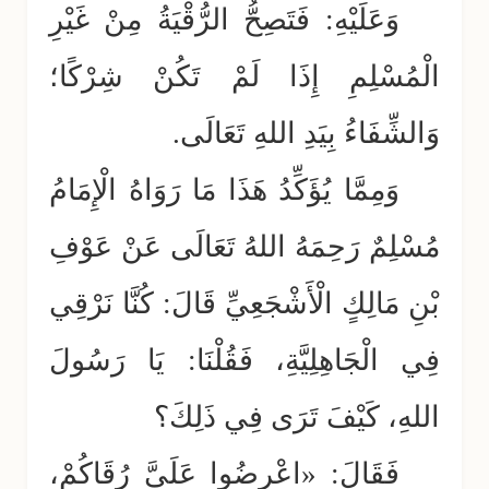
وَعَلَيْهِ: فَتَصِحُّ الرُّقْيَةُ مِنْ غَيْرِ
الْمُسْلِمِ إِذَا لَمْ تَكُنْ شِرْكًا؛
وَالشِّفَاءُ بِيَدِ اللهِ تَعَالَى.
وَمِمَّا يُؤَكِّدُ هَذَا مَا رَوَاهُ الْإِمَامُ
مُسْلِمٌ رَحِمَهُ اللهُ تَعَالَى عَنْ عَوْفِ
بْنِ مَالِكٍ الْأَشْجَعِيِّ قَالَ: كُنَّا نَرْقِي
فِي الْجَاهِلِيَّةِ، فَقُلْنَا: يَا رَسُولَ
اللهِ، كَيْفَ تَرَى فِي ذَلِكَ؟
فَقَالَ: «اعْرِضُوا عَلَيَّ رُقَاكُمْ،