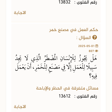
رقم الفتوى :
13832
الاجابة
حكم العمل في مصنع خمر
السؤال :
2025-05-01
807
هَلْ يَجُوزُ لِلْإِنْسَانِ المُضْطَرِّ الَّذِي لَا يَجِدُ
سَبِيلًا لِلْعَمَلِ إِلَّا فِي مَصْنَعٍ لِلْخَمْرِ، أَنْ يَعْمَلَ
فِيهِ؟
مسائل متفرقة في الحظر والإباحة
رقم الفتوى :
13612
الاجابة