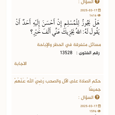
السؤال :
2025-03-17
1416
هَلْ يَجُوزُ لِلْمُسْلِمِ إِنْ أَحْسَنَ إِلَيْهِ أَحَدٌ أَنْ
يَقُولَ لَهُ: اللهُ يَجْزِيكَ عَنِّي أَلْفَ خَيْرٍ؟
مسائل متفرقة في الحظر والإباحة
رقم الفتوى :
13528
الاجابة
حكم الصلاة على الآل والصحب رَضِيَ اللهُ عَنْهُمْ
جميعًا
السؤال :
2025-03-17
1596