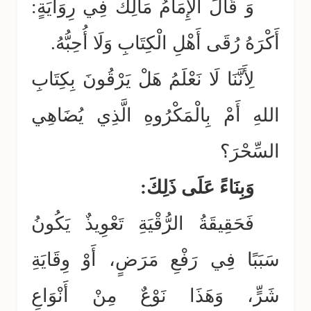
وَ قَالَ الْإِمَامُ مَالِكٌ فِي رِوَايَةٍ:
أَكْرَهُ رُقَى أَهْلِ الْكِتَابِ وَلَا أُحِبُّهُ.
لِأَنَّنَا لَا نَعْلَمُ هَلْ يَرْقُونَ بِكِتَابِ
اللهِ أَمْ بِالْمَكْرُوهِ الَّذِي يُضَاهِي
السِّحْرَ؟
وَبِنَاءً عَلَى ذَلِكَ:
فَحَقِيقَةُ الرُّقْيَةِ تَعْوِيذٌ يَكُونُ
سَبَبًا فِي رَفْعِ مَرَضٍ، أَوْ وِقَايَةِ
شَرٍّ، وَهَذَا نَوْعٌ مِنْ أَنْوَاعِ