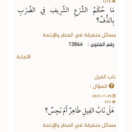
1215
مَا حُكْمُ الشَّرْعِ الشَّرِيفِ فِي الضَّرْبِ
بِالدُّفِّ؟
مسائل متفرقة في الحظر والإباحة
رقم الفتوى :
13864
الاجابة
ناب الفيل
السؤال :
2025-11-25
592
هَلْ نَابُ الفِيلِ طَاهِرٌ أَمْ نَجِسٌ؟
مسائل متفرقة في الحظر والإباحة