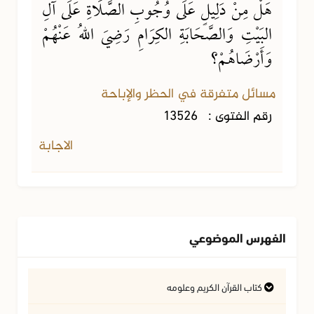
هَلْ مِنْ دَلِيلٍ عَلَى وُجُوبِ الصَّلَاةِ عَلَى آلِ
البَيْتِ وَالصَّحَابَةِ الكِرَامِ رَضِيَ اللهُ عَنْهُمْ
وَأَرْضَاهُمْ؟
مسائل متفرقة في الحظر والإباحة
رقم الفتوى :
13526
الاجابة
الفهرس الموضوعي
كتاب القرآن الكريم وعلومه