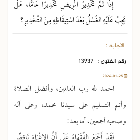
إِذَا تَمَّ تَخْدِيرُ المَرِيضِ تَخْدِيرًا عَامًّا، هَلْ
يَجِبُ عَلَيْهِ الغُسْلُ بَعْدَ اسْتِيقَاظِهِ مِنَ التَّخْدِيرِ؟
الاجابة :
رقم الفتوى :
13937
2026-01-25
الحمد لله رب العالمين، وأفضل الصلاة
وأتم التسليم على سيدنا محمد، وعلى آله
وصحبه أجمعين، أما بعد:
فَقَدْ أَجْمَعَ الفُقَهَاءُ عَلَى أَنَّ الإِغْمَاءَ نَاقِضٌ