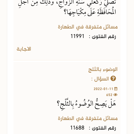
تُصَلِّيَ رَكْعَتَيْ سُنَّةِ الزَّوَاجِ، وَذَلِكَ مِنْ أَجْلِ
المُحَافَظَةِ عَلَى مِكْيَاجِهَا؟
مسائل متفرقة في الطهارة
رقم الفتوى :
11991
الاجابة
الوضوء بالثلج
السؤال :
2022-01-11
652
هَلْ يَصِحُّ الوُضُوءُ بِالثَّلْجِ؟
مسائل متفرقة في الطهارة
رقم الفتوى :
11688