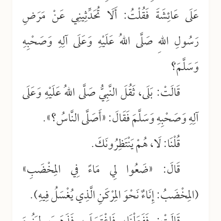
عَلَى عَائِشَةَ فَقُلْتُ: أَلَا تُحَدِّثِينِي عَنْ مَرَضِ
رَسُولِ اللهِ صَلَّى اللهُ عَلَيْهِ وَعَلَى آلِهِ وَصَحْبِهِ
وَسَلَّمَ؟
قَالَتْ: بَلَى، ثَقُلَ النَّبِيُّ صَلَّى اللهُ عَلَيْهِ وَعَلَى
آلِهِ وَصَحْبِهِ وَسَلَّمَ فَقَالَ: «أَصَلَّى النَّاسُ؟».
قُلْنَا: لَا، هُمْ يَنْتَظِرُونَكَ.
قَالَ: «ضَعُوا لِي مَاءً فِي المِخْضَبِ»
(المِخْضَبُ: إِنَاءٌ نَحْوَ المِرْكَنِ الَّذِي يُغْسَلُ فِيهِ).