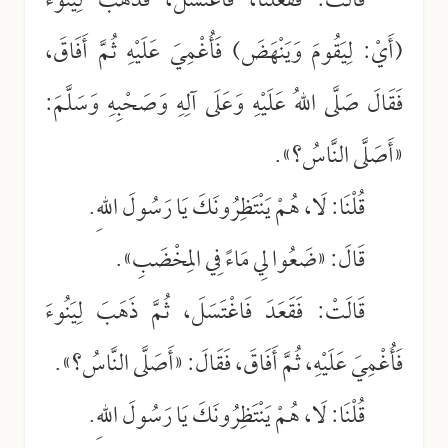
قَالَتْ: فَفَعَلْنَا، فَاغْتَسَلَ، فَذَهَبَ لِيَنُوءَ
(أَيْ: لِيَقُومَ وَيَنْهَضَ) فَأُغْمِيَ عَلَيْهِ ثُمَّ أَفَاقَ،
فَقَالَ صَلَّى اللهُ عَلَيْهِ وَعَلَى آلِهِ وَصَحْبِهِ وَسَلَّمَ:
«أَصَلَّى النَّاسُ؟».
قُلْنَا: لَا، هُمْ يَنْتَظِرُونَكَ يَا رَسُولَ اللهِ.
قَالَ: «ضَعُوا لِي مَاءً فِي المِخْضَبِ».
قَالَتْ: فَقَعَدَ فَاغْتَسَلَ، ثُمَّ ذَهَبَ لِيَنُوءَ
فَأُغْمِيَ عَلَيْهِ، ثُمَّ أَفَاقَ، فَقَالَ: «أَصَلَّى النَّاسُ؟».
قُلْنَا: لَا، هُمْ يَنْتَظِرُونَكَ يَا رَسُولَ اللهِ.