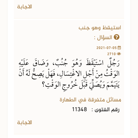
الاجابة
استيقظ وهو جنب
السؤال :
2021-07-05
2710
رَجُلٌ اسْتَيْقَظَ وَهُوَ جُنُبٌ، وَضَاقَ عَلَيْهِ
الوَقْتُ مِنْ أَجْلِ الاغْتِسَالِ، فَهَلْ يَصِحُّ لَهُ أَنْ
يَتَيَمَّمَ وَيُصَلِّيَ قَبْلَ خُرُوجِ الوَقْتِ؟
مسائل متفرقة في الطهارة
رقم الفتوى :
11348
الاجابة