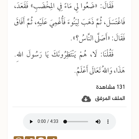
فَقَالَ: «ضَعُوا لِي مَاءً فِي المِخْضَبِ» فَقَعَدَ،
فَاغْتَسَلَ، ثُمَّ ذَهَبَ لِيَنُوءَ فَأُغْمِيَ عَلَيْهِ، ثُمَّ أَفَاقَ
فَقَالَ: «أَصَلَّى النَّاسُ؟».
فَقُلْنَا: لَا، هُمْ يَنْتَظِرُونَكَ يَا رَسُولَ اللهِ.
هَذَا، وَاللهُ تَعَالَى أَعْلَمُ.
131 مشاهدة
الملف المرفق
WhatsApp
Twitter
Facebook
Share