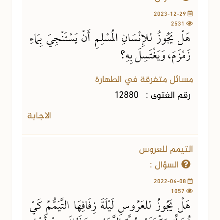
2023-12-29
2531
هَلْ يَجُوزُ للإِنْسَانِ المُسْلِمِ أَنْ يَسْتَنْجِيَ بِمَاءِ
زَمْزَمَ، وَيَغْتَسِلَ بِهِ؟
مسائل متفرقة في الطهارة
رقم الفتوى :
12880
الاجابة
التيمم للعروس
السؤال :
2022-06-08
1057
هَلْ يَجُوزُ للعَرُوسِ لَيْلَةَ زِفَافِهَا التَّيَمُّمُ كَيْ