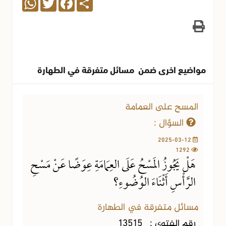
مواضيع اخرى ضمن مسائل متفرقة في الطهارة
المسح على العمامة
السؤال :
2025-03-12
1292
هَلْ يَجُوزُ المَسْحُ عَلَى العِمَامَةِ عِوَضًا عَنْ مَسْحِ
الرَّأْسِ أَثْنَاءَ الوُضُوءِ؟
مسائل متفرقة في الطهارة
رقم الفتوى :
13515