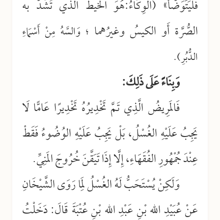
فَلْيَتَوَضَّأْ» (الوِكَاءُ:هُوَ الخيطُ الذي تُشَدُّ به
الصُّرَّة أَو الكيسُ وغيرُهما
؛ وَالسَّهُ مِنْ أَسْمَاءِ
الدُّبُرِ).
وَبِنَاءً عَلَى ذَلِكَ:
فَالمَرِيضُ الَّذِي تَمَّ تَخْدِيرُهُ تَخْدِيرًا عَامًّا لَا
يَجِبُ عَلَيْهِ الغُسْلُ، بَلْ يَجِبُ عَلَيْهِ الوُضُوءُ فَقَطْ
عِنْدَ جُمْهُورِ الفُقَهَاءِ، إِلَّا إِذَا تَيَقَّنَ خُرُوجَ المَنِيِّ.
وَلَكِنْ يُسْتَحَبُّ لَهُ الغُسْلُ لِمَا رَوَى الشَّيْخَانِ
عَنْ عُبَيْدِ اللهِ بْنِ عَبْدِ اللهِ بْنِ عُتْبَةَ قَالَ: دَخَلْتُ