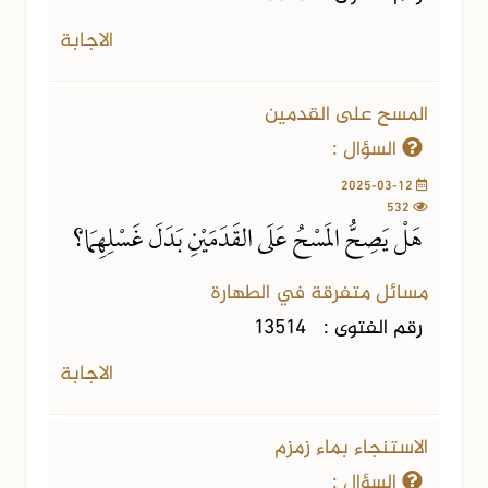
الاجابة
المسح على القدمين
السؤال :
2025-03-12
532
هَلْ يَصِحُّ المَسْحُ عَلَى القَدَمَيْنِ بَدَلَ غَسْلِهِمَا؟
مسائل متفرقة في الطهارة
رقم الفتوى :
13514
الاجابة
الاستنجاء بماء زمزم
السؤال :