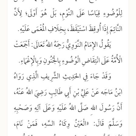
لِلْوُضُوءِ قِيَاسًا عَلَى النَّوْمِ، بَلْ هُوَ أَوْلَى؛ لِأَنَّ
النَّائِمَ إِذَا أُوقِظَ اسْتَيْقَظَ، بِخِلَافِ المُغْمَى عَلَيْهِ.
يَقُولُ الإِمَامُ النَّوَوِيُّ رَحِمَهُ اللهُ تَعَالَى: أَجْمَعَتْ
الْأُمَّةُ عَلَى انْتِقَاضِ الْوُضُوءِ بِالْجُنُونِ وَبِالْإِغْمَاءِ.
وَقَدْ جَاءَ فِي الحَدِيثِ الشَّرِيفِ الَّذِي رَوَاهُ
ابْنُ مَاجَه عَنْ عَلِيِّ بْنِ أَبِي طَالِبٍ رَضِيَ اللهُ عَنْهُ،
أَنَّ رَسُولَ اللهِ صَلَّى اللهُ عَلَيْهِ وَعَلَى آلِهِ وَصَحْبِهِ
وَسَلَّمَ قَالَ: «الْعَيْنُ وِكَاءُ السَّهِ، فَمَنْ نَامَ،