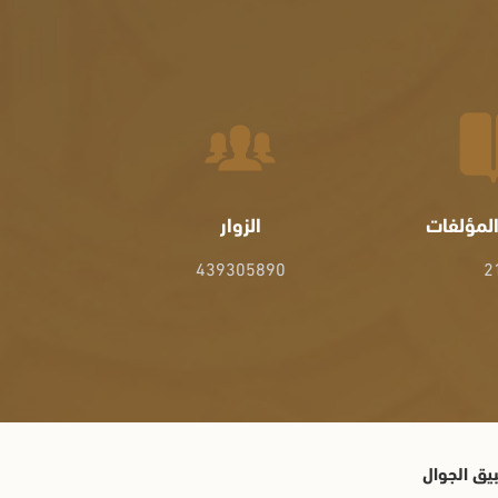
لمؤلفات
الزوار
439305890
2
يق الجوال