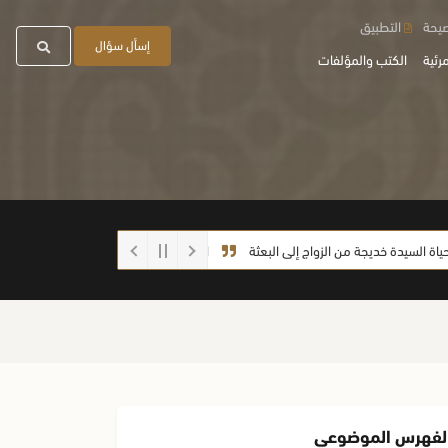
صيحة
التطبيق
إسأل سؤال
رئية
الكتب والمؤلفات
دة خديجة من الزواج إلى البعثة
احذروا الغش أيها الطلاب
ما صحة الحديث: (
لفهرس الموضوعي