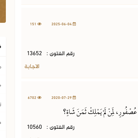
151
2025-06-04
ف
رقم الفتوى :
13652
الاجابة
م
﴿ي
6702
2020-07-29
ز
صْفُورٍ، لِمَنْ لَمْ يَمْلِكْ ثَمَنَ شَاةٍ؟
ح
رقم الفتوى :
10560