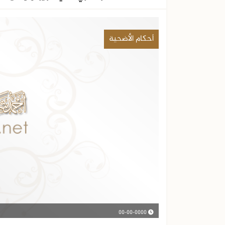
أحكام الأضحية
00-00-0000