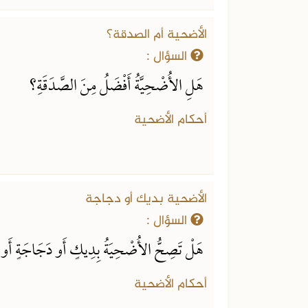
الأضحية أم الصدقة؟
السؤال :
هَلِ الأُضْحِيَّةُ أَفْضَلُ مِنَ الصَّدَقَةِ؟
أحكام الأضحية
الأضحية بديك أو دجاجة
السؤال :
هَلْ تَصِحُّ الأُضْحِيَةُ بِدِيكٍ أَو دَجَاجَةٍ أَو عُ
أحكام الأضحية