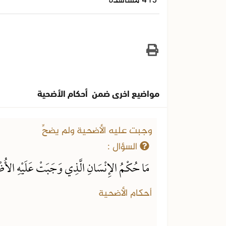
415 مشاهدة
مواضيع اخرى ضمن أحكام الأضحية
وجبت عليه الأضحية ولم يضحِّ
السؤال :
مَا حُكْمُ الإِنْسَانِ الَّذِي وَجَبَتْ عَلَيْهِ الأُضْ
أحكام الأضحية