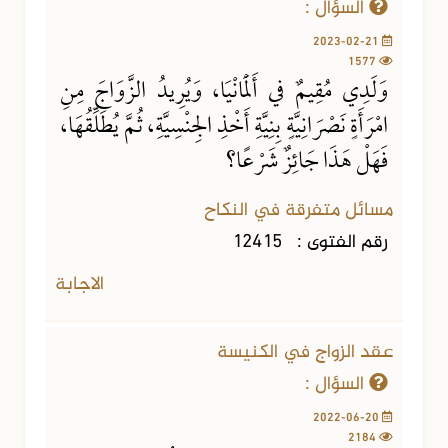
السؤال :
2023-02-21
1577
وَلَدِي مُقِيمٌ في أَلْمَانْيَا، وَيُرِيدُ الزَّوَاجَ مِنِ
امْرَأَةٍ نَصْرَانِيَّةٍ بِنِيَّةِ أَخْذِ الجِنْسِيَّةِ، ثُمَّ يُطَلِّقُهَا،
فَهَلْ هَذَا جَائِزٌ شَرْعًا؟
مسائل متفرقة في النكاح
رقم الفتوى :
12415
الاجابة
عقد الزواج في الكنيسة
السؤال :
2022-06-20
2184