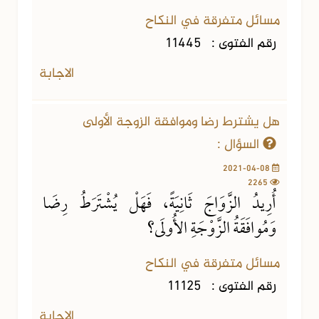
مسائل متفرقة في النكاح
رقم الفتوى :
11445
الاجابة
هل يشترط رضا وموافقة الزوجة الأولى
السؤال :
2021-04-08
2265
أُرِيدُ الزَّوَاجَ ثَانِيَةً، فَهَلْ يُشْتَرَطُ رِضَا
وَمُوافَقَةُ الزَّوْجَةِ الأُولَى؟
مسائل متفرقة في النكاح
رقم الفتوى :
11125
الاجابة