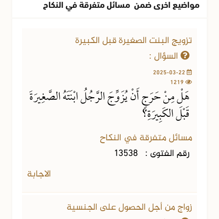
مواضيع اخرى ضمن مسائل متفرقة في النكاح
تزويج البنت الصغيرة قبل الكبيرة
السؤال :
2025-03-22
1219
هَلْ مِنْ حَرَجٍ أَنْ يُزَوِّجَ الرَّجُلُ ابْنَتَهُ الصَّغِيرَةَ
قَبْلَ الكَبِيرَةِ؟
مسائل متفرقة في النكاح
رقم الفتوى :
13538
الاجابة
زواج من أجل الحصول على الجنسية