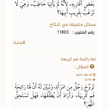
بَعْضِ أَقَارِبِهِ، لِأَنَّهُ لَمْ يَأْتِهَا خَاطِبٌ، وَهِيَ لَا
تَرْغَبُ بِقَرِيبِ أَبِيهَا؟
مسائل متفرقة في النكاح
رقم الفتوى :
11803
الاجابة
لها رائحة فم كريهة
السؤال :
2021-08-29
2199
تَزَوَّجَ رَجُلٌ مِن امْرَأَةٍ، وَتَبَيَّنَ لَهُ أَنَّ لَهَا رَائِحَةَ
فَمٍ كَرِيهَةً، وَأَرَادَ أَنْ يُطَلِّقَهَا، فَهَلْ تَسْتَحِقُّ
المَهْرَ؟