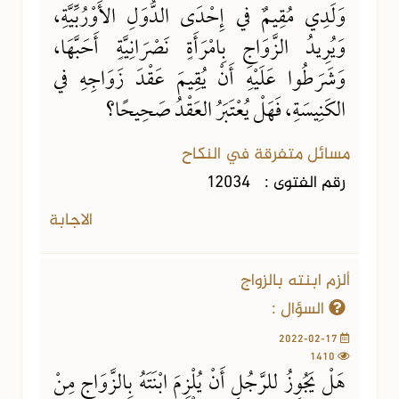
وَلَدِي مُقِيمٌ في إِحْدَى الدُّوَلِ الأَوْرُبِّيَّةِ،
وَيُرِيدُ الزَّوَاجِ بِامْرَأَةٍ نَصْرَانِيَّةٍ أَحَبَّهَا،
وَشَرَطُوا عَلَيْهِ أَنْ يُقِيمَ عَقْدَ زَوَاجِهِ في
الكَنِيسَةِ، فَهَلْ يُعْتَبَرُ العَقْدُ صَحِيحًا؟
مسائل متفرقة في النكاح
رقم الفتوى :
12034
الاجابة
ألزم ابنته بالزواج
السؤال :
2022-02-17
1410
هَلْ يَجُوزُ للرَّجُلِ أَنْ يُلْزِمَ ابْنَتَهُ بِالزَّوَاجِ مِنْ