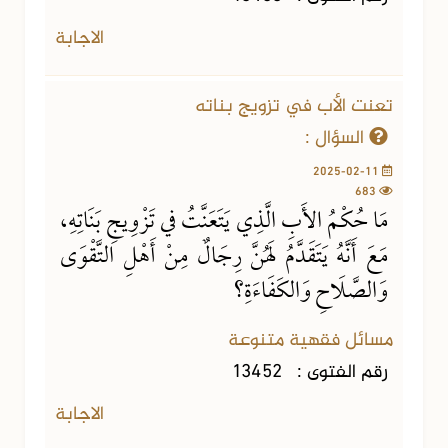
الاجابة
تعنت الأب في تزويج بناته
السؤال :
2025-02-11
683
مَا حُكْمُ الأَبِ الَّذِي يَتَعَنَّتُ في تَزْوِيجِ بَنَاتِهِ،
مَعَ أَنَّهُ يَتَقَدَّمُ لَهُنَّ رِجَالٌ مِنْ أَهْلِ التَّقْوَى
وَالصَّلَاحِ وَالكَفَاءَةِ؟
مسائل فقهية متنوعة
رقم الفتوى :
13452
الاجابة