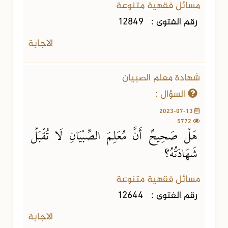
مسائل فقهية متنوعة
رقم الفتوى :
12849
الاجابة
شهادة معلم الصبيان
السؤال :
2023-07-13
5772
هَلْ صَحِيحٌ أَنَّ مُعَلِمَ الصِّبْيَانِ لَا تُقْبَلُ
شَهَادَتُهُ؟
مسائل فقهية متنوعة
رقم الفتوى :
12644
الاجابة