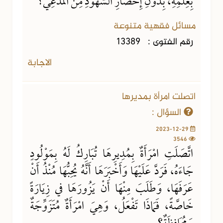
بِعِلْمِهِ، بِدُونِ إِحْضَارِ الشُّهُودِ مِنَ المُدَّعِي؟
مسائل فقهية متنوعة
رقم الفتوى :
13389
الاجابة
اتصلت امرأة بمديرها
السؤال :
2023-12-29
3546
اتَّصَلَتِ امْرَأَةٌ بِمُدِيرِهَا تُبَارِكُ لَهُ بِمَوْلُودٍ
جَاءَهُ، فَرَدَّ عَلَيْهَا وَأَخْبَرَهَا أَنَّهُ يُحِبُّهَا مُنْذُ أَنْ
عَرَفَهَا، وَطَلَبَ مِنْهَا أَنْ يَزُورَهَا في زِيَارَةً
خَاصَّةً، فَمَاذَا تَفْعَلُ، وَهِيَ امْرَأَةٌ مُتَزَوِّجَةٌ