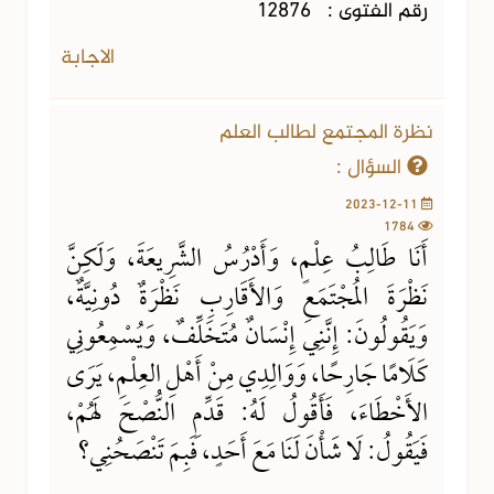
رقم الفتوى :
12876
الاجابة
نظرة المجتمع لطالب العلم
السؤال :
2023-12-11
1784
أَنَا طَالِبُ عِلْمٍ، وَأَدْرُسُ الشَّرِيعَةَ، وَلَكِنَّ
نَظْرَةَ المُجْتَمَعِ وَالأَقَارِبِ نَظْرَةٌ دُونِيَّةٌ،
وَيَقُولُونَ: إِنَّنِي إِنْسَانٌ مُتَخَلِّفٌ، وَيُسْمِعُونِي
كَلَامًا جَارِحًا، وَوَالِدِي مِنْ أَهْلِ العِلْمِ، يَرَى
الأَخْطَاءَ، فَأَقُولُ لَهُ: قَدِّمِ النُّصْحَ لَهُمْ،
فَيَقُولُ: لَا شَأْنَ لَنَا مَعَ أَحَدٍ، فَبِمَ تَنْصَحُنِي؟