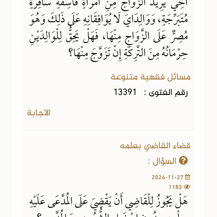
أَخِي يُرِيدُ الزَّوَاجَ مِنِ امْرَأَةٍ فَاسِقَةٍ سَافِرَةٍ
مُتَبَرِّجَةٍ، وَوَالِدَايَ لَا يُوَافِقَانِهِ عَلَى ذَلِكَ وَهُوَ
مُصِرٌّ عَلَى الزَّوَاجِ مِنْهَا، فَهَلْ يَحِقُّ لِلْوَالِدَيْنِ
حِرْمَانُهُ مِنَ التَّرِكَةِ إِنْ تَزَوَّجَ مِنْهَا؟
مسائل فقهية متنوعة
رقم الفتوى :
13391
الاجابة
قضاء القاضي بعلمه
السؤال :
2024-11-27
1182
هَلْ يَجُوزُ لِلْقَاضِي أَنْ يَقْضِيَ عَلَى المُدَّعَى عَلَيْهِ