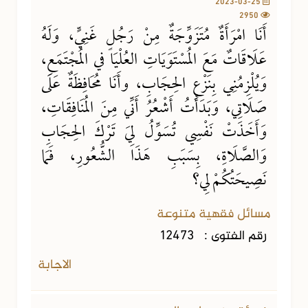
2023-03-25
2950
أَنَا امْرَأَةٌ مُتَزَوِّجَةٌ مِنْ رَجُلٍ غَنِيٍّ، وَلَهُ
عَلَاقَاتٌ مَعَ المُسْتَوَيَاتِ العُلْيَا في المُجْتَمَعِ،
وَيُلْزِمُنِي بِنَزْعِ الحِجَابِ، وأَنَا مُحَافِظَةٌ عَلَى
صَلَاتِي، وَبَدَأْتُ أَشْعُرُ أَنِّي مِنَ المُنَافِقَاتِ،
وَأَخَذَتْ نَفْسِي تُسَوِّلُ لِيَ تَرْكَ الحِجَابِ
وَالصَّلَاةِ، بِسَبَبِ هَذَا الشُّعُورِ، فَمَا
نَصِيحَتُكُمْ لِي؟
مسائل فقهية متنوعة
رقم الفتوى :
12473
الاجابة