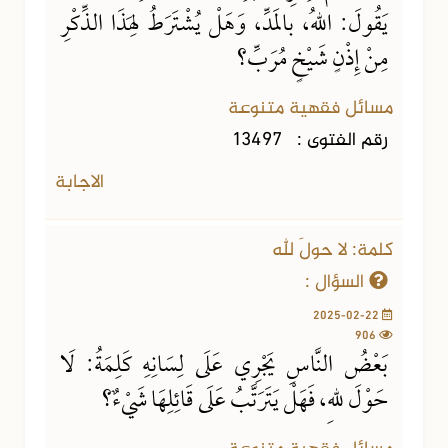
يَقُولَ: اللهُ، بالمَدِّ، وَهَلْ يُشْتَرَطُ لِهَذَا الذِّكْرِ
مِنْ إِذْنٍ شَيْخٍ مُرَبِّ؟
مسائل فقهية متنوعة
رقم الفتوى :
13497
الاجابة
كلمة: لا حولَ لله
السؤال :
2025-02-22
906
بَعْضُ النَّاسِ يَجْرِي عَلَى لِسَانِهِ كَلِمَةُ: لَا
حَوْلَ للهِ، فَهَلْ يَتَرَتَّبُ عَلَى قَائِلِهَا شَيْءٌ؟