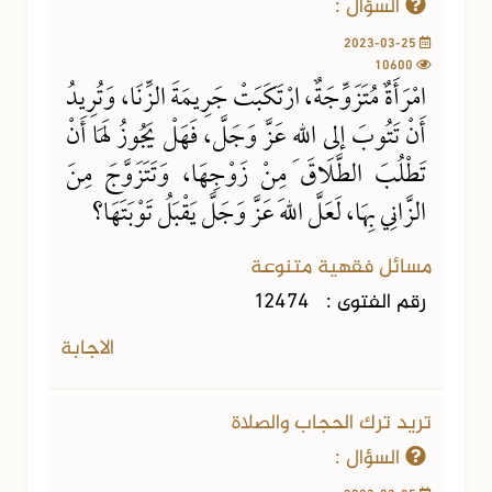
السؤال :
2023-03-25
10600
امْرَأَةٌ مُتَزَوِّجَةٌ، ارْتَكَبَتْ جَرِيمَةَ الزِّنَا، وَتُرِيدُ
أَنْ تَتُوبَ إلى اللهِ عَزَّ وَجَلَّ، فَهَلْ يَجُوزُ لَهَا أَنْ
تَطْلُبَ الطَّلَاقَ مِنْ زَوْجِهَا، وَتَتَزَوَّجَ مِنَ
الزَّانِي بِهَا، لَعَلَّ اللهَ عَزَّ وَجَلَّ يَقْبَلُ تَوْبَتَهَا؟
مسائل فقهية متنوعة
رقم الفتوى :
12474
الاجابة
تريد ترك الحجاب والصلاة
السؤال :