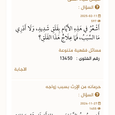
السؤال :
2025-02-11
597
أَشْعُرُ في هَذِهِ الأَيَّامِ بِقَلَقٍ شَدِيدٍ، وَلَا أَدْرِي
مَا السَّبَبُ، فَمَا عِلَاجُ هَذَا القَلَقِ؟
مسائل فقهية متنوعة
رقم الفتوى :
13450
الاجابة
حرمانه من الإرث بسبب زواجه
السؤال :
2024-11-27
1455