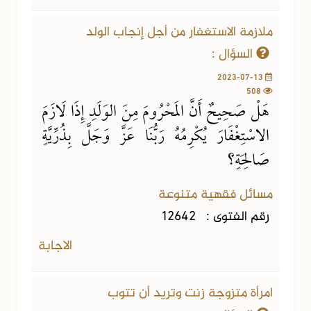
ملازمة الاستغفار من أجل إنجاب الولد
السؤال :
2023-07-13
508
هَلْ صَحِيحٌ أَنَّ المَحْرُومَ مِنَ الوَلَدِ إِذَا لَازَمَ
الاسْتِغْفَارَ يُكْرِمُهُ رَبُّنَا عَزَّ وَجَلَّ بِذُرِّيَّةٍ
صَالِحَةٍ؟
مسائل فقهية متنوعة
رقم الفتوى :
12642
الاجابة
امرأة متزوجة زنت وتريد أن تتوب