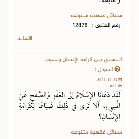
وَمُحَافِظَةٌ؟
مسائل فقهية متنوعة
رقم الفتوى :
12878
الاجابة
التوفيق بين كرامة الإنسان وعفوه
السؤال :
2023-12-29
885
لَقَدْ دَعَانَا الإِسْلَامُ إلى العَفْوِ وَالصَّفْحِ عَنِ
المُسِيءِ، أَلَا تَرَى في ذَلِكَ ضَيَاعًا لِكَرَامَةِ
الإِنْسَانِ؟
مسائل فقهية متنوعة