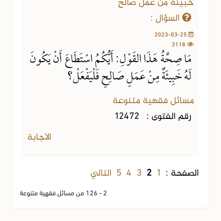
خبيئة من عمل صالح
السؤال :
2023-03-25
3118
مَا صِحَّةُ هَذَا القَوْلِ: أَيُّكُمُ اسْتَطَاعَ أَنْ يَكُونَ
لَهُ خَبِيئَةٌ مِنْ عَمَلٍ صَالِحٍ فَلْيَفْعَلْ؟
مسائل فقهية متنوعة
رقم الفتوى :
12472
الاجابة
1
3
4
5
التالي
الصفحة :
2
2 - 126 من مسائل فقهية متنوعة