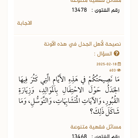
مسائل فقهية متنوعة
رقم الفتوى :
13478
الاجابة
نصيحة لأهل الجدل في هذه الآونة
السؤال :
2025-02-18
603
مَا نَصِيحَتُكُمْ في هَذِهِ الأَيَّامِ الَّتِي كَثُرَ فِيهَا
الجَدَلُ حَوْلَ الاحْتِفَالِ بِالمَوَالِدِ، وَزِيَارَةِ
القُبُورِ، وَالآيَاتِ المُتَشَابِهَاتِ، وَالتَّوَسُّلِ، وَمَا
شَاكَلَ ذَلِكَ؟
مسائل فقهية متنوعة
رقم الفتوى :
13468