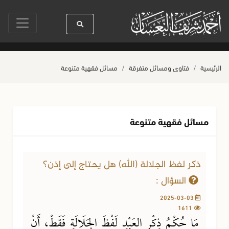
ل الله ﷺ كله رحمة
صلاة آخر أربعاء من صفر
حياة القلوب وصحتها بالعمل ا
الرئيسية
فتاوى ومسائل متفرقة
مسائل فقهية متنوعة
مسائل فقهية متنوعة
ذكر لفظ الجلالة (الله) هل يحتاج إلى إذن؟
السؤال :
2025-03-03
1611
مَا حُكْمُ ذِكْرِ العَبْدِ لَفْظَ الجَلَالَةِ فَقَطْ، أَنْ