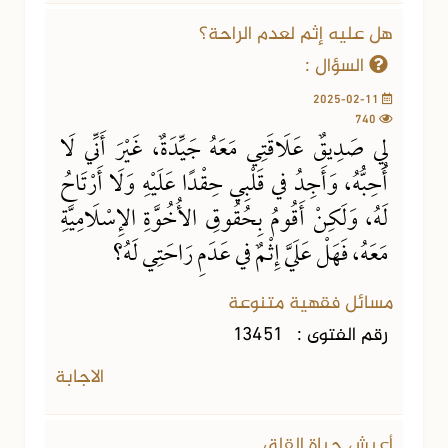
هل عليه إثم لعدم الراحة؟
السؤال :
2025-02-11
740
لِي صَدِيقٌ عَلَاقَتِي مَعَهُ جَيِّدَةٌ، غَيْرَ أَنِّي لَا
أُحِبُّهُ، وَأَجِدُ في قَلْبِي حِقْدًا عَلَيْهِ وَلَا أَرْتَاحُ
لَهُ، وَلَكِنْ أَقُومُ بِحُقُوقِ الأُخُوَّةِ الإِسْلَامِيَّةِ
مَعَهُ، فَهَلْ عَلَيَّ إِثْمٌ في عَدَمِ رَاحَتِي لَهُ؟
مسائل فقهية متنوعة
رقم الفتوى :
13451
الاجابة
أعيش حياة القلق