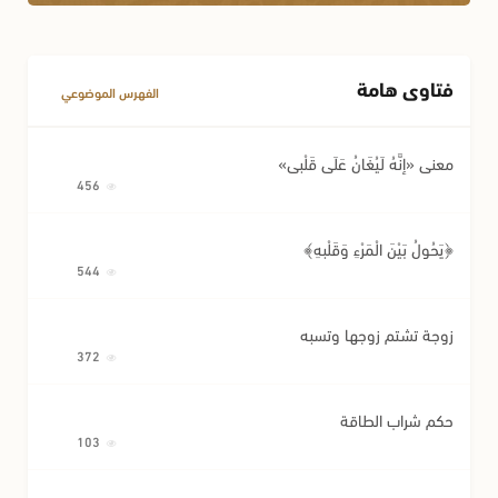
أحكام اللقطة
أحكام الوصية وتصرفات المريض
فتاوى هامة
مسائل متفرقة في المعاملات
الفهرس الموضوعي
معنى «إِنَّهُ لَيُغَانُ عَلَى قَلْبِي»
456
﴿يَحُولُ بَيْنَ الْمَرْءِ وَقَلْبِهِ﴾
544
زوجة تشتم زوجها وتسبه
372
حكم شراب الطاقة
103