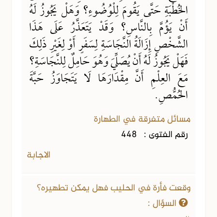
الخُطْبَةِ حَتَّى يَقُومَ لِلْوُضُوءِ؟ وَهَلْ يَجُوزُ لَهُ
أَنْ يَؤُمَّ بِالنَّاسِ؟ وَقَدْ يَتَعَذَّرُ عَلَى هَذَا
الشَّخْصِ إِزَالَةُ النَّجَاسَةِ لِسَفَرٍ أَوْ لِغَيْرِ ذَلِكَ
فَهَلْ يَجُوزُ لَهُ أَنْ يُصَلِّيَ وَهُوَ حَامِلٌ لِلنَّجَاسَةِ؟
مَعَ العِلْمِ أَنَّ مِقْدَارَهَا لَا يَتَجَاوَزُ حَبَّةَ
الحُمُّصِ.
مسائل متفرقة في الطهارة
رقم الفتوى :
448
الاجابة
وقعت فأرة في الحليب فهل يمكن تطهيره؟
السؤال :