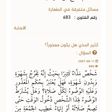
مسائل متفرقة في الطهارة
رقم الفتوى :
683
الاجابة
كثير المذي هل يكون معذوراً؟
السؤال :
2007-08-11
888
شَخْصٌ مَذَّاءٌ كَثِيرًا بِحَيْثُ إِنَّهُ يَخْرُجُ بِشَهْوَةٍ
وَبِدُونِ شَهْوَةٍ، فَهَلْ يُعْتَبَرُ بِحُكْمِ المَعْذُورِ
وَعَلَيْهِ الوُضُوءُ لِكُلِّ صَلَاةٍ؟ وَهَلْ يُشْتَرَطُ
الوُضُوءُ لِهَذَا الشَّخْصِ دُخُولُ الوَقْتِ حَتَّى
تَصِحَّ صَلَاتُهُ أَوْ إِنْهَاءُ خَطِيبِ الجُمُعَةِ مِنَ