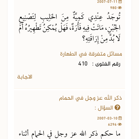
2007-07-11
980
تُوجَدُ عِنْدِي كَمِيَّةٌ مِنَ الحَلِيبِ لِتَصْنِيعِ
الجُبْنِ، مَاتَتْ فِيهِ فَأْرَةٌ، فَهَلْ يُمْكِنُ تَطْهِيرُهُ أَمْ
لَا بُدَّ مِنْ إِرَاقَتِهِ؟
مسائل متفرقة في الطهارة
رقم الفتوى :
410
الاجابة
ذكر الله عز وجل في الحمام
السؤال :
2007-03-10
6296
ما حكم ذكر الله عز وجل في الحمام أثناء