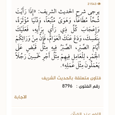
21543
يرجى شرح الحديث الشريف: «إِذَا رَأَيْتَ
شُحَّاً مُطَاعَاً، وَهَوَىً مُتَّبَعَاً، وَدُنْيَا مُؤْثَرَةً،
وَإِعْجَابَ كُلِّ ذِي رَأْيٍ بِرَأْيِهِ، فَعَلَيْكَ
بِنَفْسِكَ، وَدَعْ عَنْكَ الْعَوَامَّ، فَإِنَّ مِنْ وَرَائِكُمْ
أَيَّامَ الصَّبْرِ، الصَّبْرُ فِيهِ مِثْلُ قَبْضٍ عَلَى
الْجَمْرِ، لِلْعَامِلِ فِيهِمْ مِثْلُ أَجْرِ خَمْسِينَ رَجُلَاً
يَعْمَلُونَ مِثْلَ عَمَلِهِ».
فتاوى متعلقة بالحديث الشريف
رقم الفتوى :
8796
الاجابة
اللغو عند القرآن