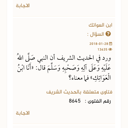
الاجابة
ابن العواتك
السؤال :
2018-01-28
13635
ورد في الحديث الشريف أن النبي صَلَّى اللهُ
عَلَيْهِ وَعَلَى آلِهِ وَصَحْبِهِ وَسَلَّمَ قال: «أَنَا ابْنُ
الْعَوَاتِكِ» فما معناه؟
فتاوى متعلقة بالحديث الشريف
رقم الفتوى :
8645
الاجابة