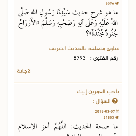
6596
ما هو شرح حديث سَيِّدِنَا رَسُولِ اللهِ صَلَّى
اللهُ عَلَيْهِ وَعَلَى آلِهِ وَصَحْبِهِ وَسَلَّمَ «الأَرْوَاحُ
جُنُودٌ مُجَنَّدَةٌ»؟
فتاوى متعلقة بالحديث الشريف
رقم الفتوى :
8793
الاجابة
بأحب العمرين إليك
السؤال :
2018-03-07
21803
ما صحة الحديث: اللَّهُمَّ أعز الإسلام