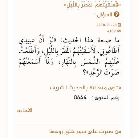
«لَأَسْقَيْتُهُمُ المَطَرَ بِاللَّيْلِ»
السؤال :
2018-01-28
4109
ما صحة هذا الحديث: «لَوْ أَنَّ عبيدِي
أَطَاعُونِي، لَأَسْقَيْتُهُمُ المَطَرَ بِاللَّيْلِ، وَأَطْلَعْتُ
عَلَيْهِمُ الشَّمْسَ بِالنَّهَارِ، وَلَمَا أَسْمَعْتُهُمْ
صَوْتَ الرَّعْدِ»؟
فتاوى متعلقة بالحديث الشريف
رقم الفتوى :
8644
الاجابة
من صبرت على سوء خلق زوجها