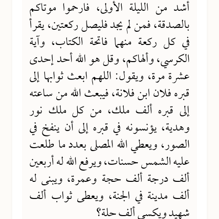
أشد من الليلة الأولى، فارحموا موتاكم
بالصدقة، فمن لم يجد فليصل ركعتين، يقرأ
في كل ركعة منهما فاتحة الكتاب، وآية
الكرسي، وألهاكم، وقل هو الله أحد إحدى
عشرة مرة، ويقول: اللهم ابعث ثوابها إلى
قبره فلان ابن فلانة، فيبعث الله من ساعته
إلى قبره ألف ملك، من كل ملك نور
وهدية، يؤنسونه في قبره إلى أن ينفخ في
الصور، ويعطي الله المصلى بعدد ما طلعت
عليه الشمس حسنات، ويرفع الله له أربعين
ألف درجة ألف حجة وعمرة، ويبنى له
ألف مدينة في الجنة، ويعطى ثواب ألف
شهيد ويكسى ألف حلة؟