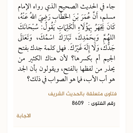
جاء في الحديث الصحيح الذي رواه الإمام
مسلم، أَنَّ عُمَرَ بْنَ الخَطَّابِ رَضِيَ اللهُ عَنْهُ،
كَانَ يَجْهَرُ بِهَؤُلَاءِ الْكَلِمَاتِ يَقُولُ: سُبْحَانَكَ
اللهُمَّ وَبِحَمْدِكَ، تَبَارَكَ اسْمُكَ، وَتَعَالَى
جَدُّكَ، وَلَا إِلَهَ غَيْرُكَ. فهل كلمة جدك بفتح
الجيم أم بكسرها؟ لأن هناك الكثير من
يحذر من لفظها بالفتح، ويقولون بأن الجد
هو أب الأب، فما هو الصواب في ذلك؟
فتاوى متعلقة بالحديث الشريف
رقم الفتوى :
8609
الاجابة