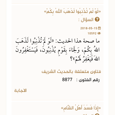
«لَوْ لَمْ تُذْنِبُوا لَذَهَبَ اللهُ بِكُمْ»
السؤال :
2018-05-15
10592
ما صحة هذا الحديث: «لَوْ لَمْ تُذْنِبُوا لَذَهَبَ
اللهُ بِكُمْ، وَلَجَاءَ بِقَوْمٍ يُذْنِبُونَ، فَيَسْتَغْفِرُونَ
اللهَ فَيَغْفِرُ لَهُمْ»؟
فتاوى متعلقة بالحديث الشريف
رقم الفتوى :
8877
الاجابة
«إِذَا فَسَدَ أَهْلُ الشَّامِ»