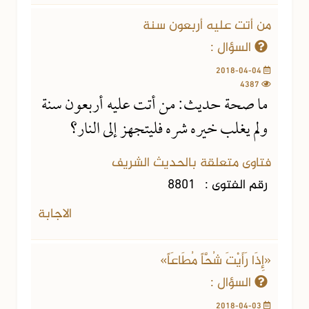
من أتت عليه أربعون سنة
السؤال :
2018-04-04
4387
ما صحة حديث: من أتت عليه أربعون سنة
ولم يغلب خيره شره فليتجهز إلى النار؟
فتاوى متعلقة بالحديث الشريف
رقم الفتوى :
8801
الاجابة
«إِذَا رَأَيْتَ شُحَّاً مُطَاعَاً»
السؤال :
2018-04-03