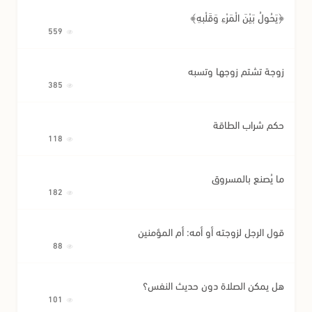
﴿يَحُولُ بَيْنَ الْمَرْءِ وَقَلْبِهِ﴾
559
زوجة تشتم زوجها وتسبه
385
حكم شراب الطاقة
118
ما يُصنع بالمسروق
182
قول الرجل لزوجته أو أمه: أم المؤمنين
88
هل يمكن الصلاة دون حديث النفس؟
101