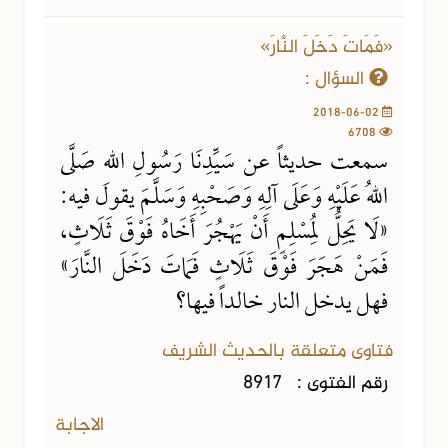
«فَمَاتَ دَخَلَ النَّارَ»
السؤال :
2018-06-02
6708
سمعت حديثاً عن سَيِّدِنَا رَسُولِ اللهِ صَلَّى
اللهُ عَلَيْهِ وَعَلَى آلِهِ وَصَحْبِهِ وَسَلَّمَ يقول فيه:
«لَا يَحِلُّ لِمُسْلِمٍ أَنْ يَهْجُرَ أَخَاهُ فَوْقَ ثَلَاثٍ،
فَمَنْ هَجَرَ فَوْقَ ثَلَاثٍ فَمَاتَ دَخَلَ النَّارَ»
فهل يدخل النار خالداً فيها؟
فتاوى متعلقة بالحديث الشريف
رقم الفتوى :
8917
الاجابة