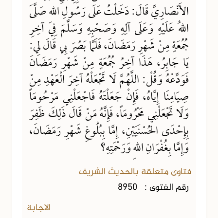
الأَنْصَارِيِّ قَالَ: دَخَلْتُ عَلَى رَسُولِ اللهِ صَلَّى
اللهُ عَلَيْهِ وَعَلَى آلِهِ وَصَحْبِهِ وَسَلَّمَ فِي آخِرِ
جُمُعَةٍ مِنْ شَهْرِ رَمَضَانَ، فَلَمَّا بَصُرَ بِي قَالَ لِي:
يَا جَابِرُ، هَذَا آخِرُ جُمُعَةٍ مِنْ شَهْرِ رَمَضَانَ
فَوَدِّعْهُ وَقُلْ: اللَّهُمَّ لَا تَجْعَلْهُ آخِرَ الْعَهْدِ مِنْ
صِيَامِنَا إِيَّاهُ، فَإِنْ جَعَلْتَهُ فَاجْعَلْنِي مَرْحُومَاً
وَلَا تَجْعَلْنِي مَحْرُومَاً، فَإِنَّهُ مَنْ قَالَ ذَلِكَ ظَفِرَ
بِإِحْدَى الحُسْنَيَيْنِ، إِمَّا بِبُلُوغِ شَهْرِ رَمَضَانَ،
وَإِمَّا بِغُفْرَانِ اللهِ وَرَحْمَتِهِ؟
فتاوى متعلقة بالحديث الشريف
رقم الفتوى :
8950
الاجابة