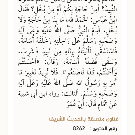
النَّبِيذَ؟ أَمِنْ حَاجَةٍ بِكُمْ أَمْ مِنْ بُخْلٍ؟ فَقَالَ
ابْنُ عَبَّاسٍ: الْحَمْدُ للهِ، مَا بِنَا مِنْ حَاجَةٍ وَلَا
بُخْلٍ، قَدِمَ النَّبِيُّ صَلَّى اللهُ عَلَيْهِ وَعَلَى آلِهِ
وَصَحْبِهِ وَسَلَّمَ عَلَى رَاحِلَتِهِ وَخَلْفَهُ أُسَامَةُ،
فَاسْتَسْقَى فَأَتَيْنَاهُ بِإِنَاءٍ مِنْ نَبِيذٍ فَـشَرِبَ،
وَسَقَى فَضْلَهُ أُسَامَةَ، وَقَالَ: «أَحْسَنْتُمْ
وَأَجْمَلْتُمْ، كَذَا فَاصْنَعُوا». فَلَا نُرِيدُ تَغْيِيرَ مَا
أَمَرَ بِهِ رَسُولُ اللهِ صَلَّى اللهُ عَلَيْهِ وَعَلَى آلِهِ
وَصَحْبِهِ وَسَلَّمَ. الثالث: رواه ابن أبي شيبة
عَنْ هَمَّامٍ قَالَ: أُتِيَ عُمَرُ
فتاوى متعلقة بالحديث الشريف
رقم الفتوى :
8262