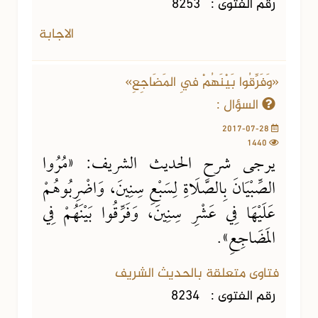
رقم الفتوى :
8253
الاجابة
«وَفَرِّقُوا بَيْنَهُمْ فِي المَضَاجِعِ»
السؤال :
2017-07-28
1440
يرجى شرح الحديث الشريف: «مُرُوا
الصِّبْيَانَ بِالصَّلَاةِ لِسَبْعِ سِنِينَ، وَاضْرِبُوهُمْ
عَلَيْهَا فِي عَشْرِ سِنِينَ، وَفَرِّقُوا بَيْنَهُمْ فِي
المَضَاجِعِ».
فتاوى متعلقة بالحديث الشريف
رقم الفتوى :
8234