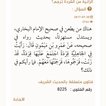
الزانية من القردة ترجم؟
السؤال :
2017-07-20
2744
هناك من يطعن في صحيح الإمام البخاري،
ويستدل مستهزئاً، بحديث رواه في
صحيحه، عَنْ عَمْرِو بْنِ مَيْمُونٍ قَالَ: رَأَيْتُ
فِي الجَاهِلِيَّةِ قِرْدَةً اجْتَمَعَ عَلَيْهَا قِرَدَةٌ، قَدْ
زَنَتْ، فَرَجَمُوهَا، فَرَجَمْتُهَا مَعَهُمْ. فما رأيكم في
ذلك؟
فتاوى متعلقة بالحديث الشريف
رقم الفتوى :
8225
الاجابة