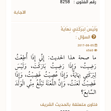
رقم الفتوى :
8258
الاجابة
وَلَيْسَ لِبَرَكَتِي نِهَايَةٌ
السؤال :
2017-08-05
6560
ما صحة هذا الحديث: إِنِّي إِذَا أُطِعْتُ
رَضِيتُ، وَإِذَا رَضِيتُ بَارَكْتَ، وَلَيْسَ
لِبَرَكَتِي نِهَايَةٌ، وَإِذَا عُصِيْتُ غَضِبْتُ، وَإِذَا
غَضِبْتُ لَعَنْتُ، وَإِنَّ اللَّعْنَةَ تَبْلُغُ مِنِّي الْوَلَدَ
السَّابِعَ؟
فتاوى متعلقة بالحديث الشريف