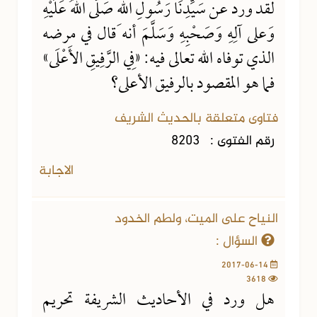
لقد ورد عن سَيِّدِنَا رَسُولِ اللهِ صَلَّى اللهُ عَلَيْهِ
وَعلى آلِهِ وَصَحْبِهِ وَسَلَّمَ أنه قال في مرضه
الذي توفاه الله تعالى فيه: «فِي الرَّفِيقِ الأَعْلَى»
فما هو المقصود بالرفيق الأعلى؟
فتاوى متعلقة بالحديث الشريف
رقم الفتوى :
8203
الاجابة
النياح على الميت، ولطم الخدود
السؤال :
2017-06-14
3618
هل ورد في الأحاديث الشريفة تحريم