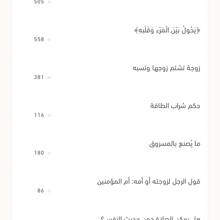
505
﴿يَحُولُ بَيْنَ الْمَرْءِ وَقَلْبِهِ﴾
558
زوجة تشتم زوجها وتسبه
381
حكم شراب الطاقة
116
ما يُصنع بالمسروق
180
قول الرجل لزوجته أو أمه: أم المؤمنين
86
هل يمكن الصلاة دون حديث النفس؟