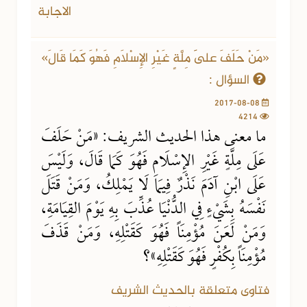
الاجابة
«مَنْ حَلَفَ عَلَى مِلَّةٍ غَيْرِ الإِسْلَامِ فَهُوَ كَمَا قَالَ»
السؤال :
2017-08-08
4214
ما معنى هذا الحديث الشريف: «مَنْ حَلَفَ
عَلَى مِلَّةٍ غَيْرِ الإِسْلَامِ فَهُوَ كَمَا قَالَ، وَلَيْسَ
عَلَى ابْنِ آدَمَ نَذْرٌ فِيمَا لَا يَمْلِكُ، وَمَنْ قَتَلَ
نَفْسَهُ بِشَيْءٍ فِي الدُّنْيَا عُذِّبَ بِهِ يَوْمَ القِيَامَةِ،
وَمَنْ لَعَنَ مُؤْمِنَاً فَهُوَ كَقَتْلِهِ، وَمَنْ قَذَفَ
مُؤْمِنَاً بِكُفْرٍ فَهُوَ كَقَتْلِهِ»؟
فتاوى متعلقة بالحديث الشريف