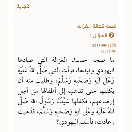
الاجابة
قصة كفالة الغزالة
السؤال :
2017-08-08
32590
ما صحة حديث الغزالة التي صادها
اليهودي وقيدها، فرأت النبي صَلَّى اللهُ عَلَيْهِ
وَعَلَى آلِهِ وَصَحْبِهِ وَسَلَّمَ، وطلبت منه أن
يكفلها حتى تذهب إلى أطفالها من أجل
إرضاعهم، فكفلها سَيِّدُنَا رَسُولُ اللهِ صَلَّى
اللهُ عَلَيْهِ وَعَلَى آلِهِ وَصَحْبِهِ وَسَلَّمَ، فذهبت
وعادت، فأسلم اليهودي؟