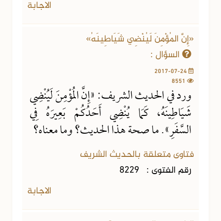
الاجابة
«إِنَّ المُؤْمِنَ لَيُنْضِي شَيَاطِينَهُ»
السؤال :
2017-07-24
8551
ورد في الحديث الشريف: «إِنَّ المُؤْمِنَ لَيُنْضِي
شَيَاطِينَهُ، كَمَا يُنْضِي أَحَدُكُمْ بَعِيرَهُ فِي
السَّفَرِ». ما صحة هذا الحديث؟ وما معناه؟
فتاوى متعلقة بالحديث الشريف
رقم الفتوى :
8229
الاجابة