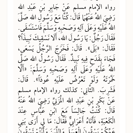
رواه الإمام مسلم عَنْ جَابِرِ بْنِ عَبْدِ اللهِ
رَضِيَ اللهُ عَنْهُمَا قَالَ: كُنَّا مَعَ رَسُولِ اللهِ صَلَّى
اللهُ عَلَيْهِ وَعَلَى آلِهِ وَصَحْبِهِ وَسَلَّمَ فَاسْتَسْقَى.
فَقَالَ رَجُلٌ: يَا رَسُولَ اللهِ، أَلَا نَسْقِيكَ نَبِيذَاً؟
فَقَالَ: «بَلَى». قَالَ: فَخَرَجَ الرَّجُلُ يَسْعَى،
فَجَاءَ بِقَدَحٍ فِيهِ نَبِيذٌ. فَقَالَ رَسُولُ اللهِ صَلَّى
اللهُ عَلَيْهِ وَعَلَى آلِهِ وَصَحْبِهِ وَسَلَّمَ: «أَلَّا
خَمَّرْتَهُ وَلَوْ تَعْرُضُ عَلَيْهِ عُودَاً». قَالَ:
فَشَرِبَ. الثَّانِي: كذلك رواه الإمام مسلم
عَنْ بَكْرِ بْنِ عَبْدِ اللهِ المُزَنِيِّ رَضِيَ اللهُ عَنْهُ
قَالَ: كُنْتُ جَالِسَاً مَعَ ابْنِ عَبَّاسٍ عِنْدَ
الْكَعْبَةِ، فَأَتَاهُ أَعْرَابِيٌّ فَقَالَ: مَا لِي أَرَى بَنِي
عَمِّكُمْ يَسْقُونَ الْعَسَلَ وَاللَّبَنَ وَأَنْتُمْ تَسْقُونَ