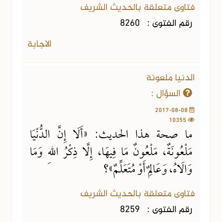
فتاوى متعلقة بالحديث الشريف
رقم الفتوى :
8260
الاجابة
الدنيا ملعونة
السؤال :
2017-08-08
10355
ما صحة هذا الحديث: «أَلَا إِنَّ الدُّنْيَا
مَلْعُونَةٌ، مَلْعُونٌ مَا فِيهَا، إِلَّا ذِكْرُ اللهِ وَمَا
وَالَاهُ، وَعَالِمٌ أَوْ مُتَعَلِّمٌ»؟
فتاوى متعلقة بالحديث الشريف
رقم الفتوى :
8259