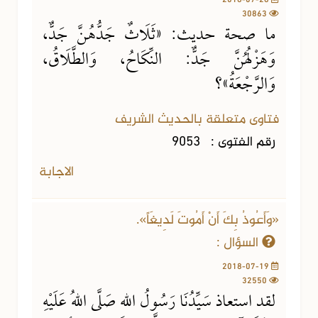
30863
ما صحة حديث: «ثَلَاثٌ جَدُّهُنَّ جَدٌّ،
وَهَزْلُهُنَّ جَدٌّ: النِّكَاحُ، وَالطَّلَاقُ،
وَالرَّجْعَةُ»؟
فتاوى متعلقة بالحديث الشريف
رقم الفتوى :
9053
الاجابة
«وَأَعُوذُ بِكَ أَنْ أَمُوتَ لَدِيغَاً».
السؤال :
2018-07-19
32550
لقد استعاذ سَيِّدُنَا رَسُولُ اللهِ صَلَّى اللهُ عَلَيْهِ