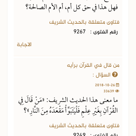
فهل هذا في حق كل أم، أم الأم الصالحة؟
فتاوى متعلقة بالحديث الشريف
رقم الفتوى :
9267
الاجابة
من قال في القرآن برأيه
السؤال :
2018-10-26
33639
ما معنى هذا الحديث الشريف: «مَنْ قَالَ فِي
القُرْآنِ بِغَيْرِ عِلْمٍ فَلْيَتَبَوَّأْ مَقْعَدَهُ مِنَ النَّارِ»؟
فتاوى متعلقة بالحديث الشريف
رقم الفتوى :
9249