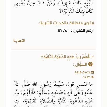
اليَوْمِ مَاتَ شَهِيدَاً، وَمَنْ قَالَهَا حِينَ يُمْسِي
كَانَ بِتِلْكَ المَنْزِلَةِ»؟
فتاوى متعلقة بالحديث الشريف
رقم الفتوى :
8976
الاجابة
«اللَّهُمَّ رَبَّ هَذِهِ الدَّعْوَةِ التَّامَّةِ»
السؤال :
2018-06-24
1239
ما تفسير قول سَيِّدِنَا رَسُولِ اللهِ صَلَّى اللهُ
عَلَيْهِ وَعَلَى آلِهِ وَصَحْبِهِ وَسَلَّمَ: «اللَّهُمَّ رَبَّ
هَذِهِ الدَّعْوَةِ التَّامَّةِ وَالصَّلاَةِ القَائِمَةِ، آتِ