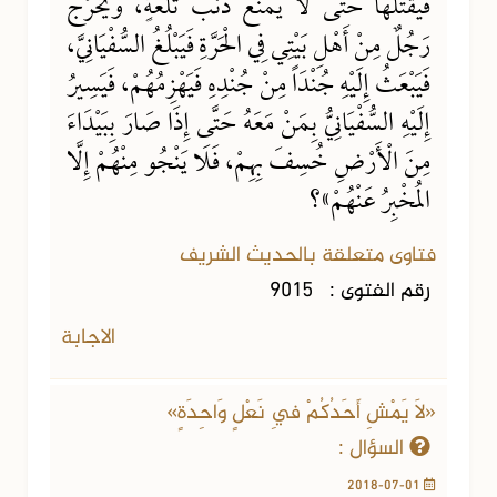
فَيَقْتُلُهَا حَتَّى لَا يُمْنَعُ ذَنَبُ تَلْعَةٍ، وَيَخْرُجُ
رَجُلٌ مِنْ أَهْلِ بَيْتِي فِي الْحَرَّةِ فَيَبْلُغُ السُّفْيَانِيَّ،
فَيَبْعَثُ إِلَيْهِ جُنْدَاً مِنْ جُنْدِهِ فَيَهْزِمُهُمْ، فَيَسِيرُ
إِلَيْهِ السُّفْيَانِيُّ بِمَنْ مَعَهُ حَتَّى إِذَا صَارَ بِبَيْدَاءَ
مِنَ الْأَرْضِ خُسِفَ بِهِمْ، فَلَا يَنْجُو مِنْهُمْ إِلَّا
المُخْبِرُ عَنْهُمْ»؟
فتاوى متعلقة بالحديث الشريف
رقم الفتوى :
9015
الاجابة
«لَا يَمْشِ أَحَدُكُمْ فِي نَعْلٍ وَاحِدَةٍ»
السؤال :
2018-07-01