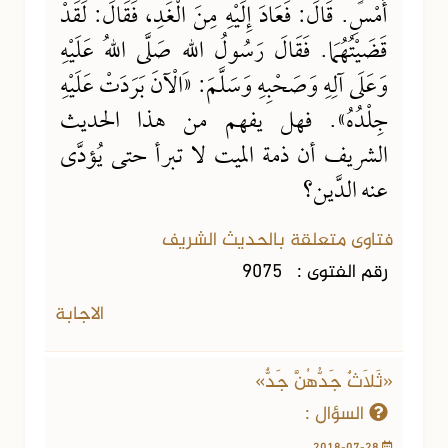
أَمْسِ. قَالَ: فَعَادَ إِلَيْهِ مِنَ الْغَدِ، فَقَالَ: لَقَدْ
قَضَيْتُهُمَا. فَقَالَ رَسُولُ اللهِ صَلَّى اللهُ عَلَيْهِ
وَعَلَى آلِهِ وَصَحْبِهِ وَسَلَّمَ: «الْآنَ بَرَدَتْ عَلَيْهِ
جِلْدُهُ». فهل يفهم من هذا الحديث
الشريف أن ذمة الميت لا تبرأ حتى يُؤدَّى
عنه الدَّين؟
فتاوى متعلقة بالحديث الشريف
رقم الفتوى :
9075
الاجابة
«ثَلَاثٌ جَدُّهُنَّ جَدٌّ»
السؤال :
2018-07-28