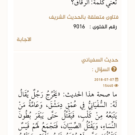
تعني كلمة: الرقاق؟
فتاوى متعلقة بالحديث الشريف
رقم الفتوى :
9016
الاجابة
حديث السفياني
السؤال :
2018-07-07
15440
ما صحة هذا الحديث: «يَخْرُجُ رَجُلٌ يُقَالُ
لَهُ: السُّفْيَانِيُّ فِي عُمْقِ دِمَشْقَ، وَعَامَّةُ مَنْ
يَتْبَعُهُ مِنْ كَلْبِ، فَيَقْتُلُ حَتَّى يَبْقَرَ بُطُونَ
النِّسَاءِ، وَيَقْتُلُ الصِّبْيَانَ، فَتَجْمَعُ لَهُمْ قَيْسٌ