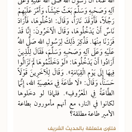
اللهُ عَنْهُ، أَنَّ رَسُولَ اللهِ صَلَّى اللهُ عَلَيْهِ وَعَلَى
آلِهِ وَصَحْبِهِ وَسَلَّمَ بَعَثَ جَيْشَاً، وَأَمَّرَ عَلَيْهِمْ
رَجُلَاً، فَأَوْقَدَ نَارَاً، وَقَالَ: ادْخُلُوهَا، فَأَرَادَ
نَاسٌ أَنْ يَدْخُلُوهَا، وَقَالَ الْآخَرُونَ: إِنَّا قَدْ
فَرَرْنَا مِنْهَا. فَذُكِرَ ذَلِكَ لِرَسُولِ اللهِ صَلَّى اللهُ
عَلَيْهِ وَعَلَى آلِهِ وَصَحْبِهِ وَسَلَّمَ، فَقَالَ لِلَّذِينَ
أَرَادُوا أَنْ يَدْخُلُوهَا: «لَوْ دَخَلْتُمُوهَا لَمْ تَزَالُوا
فِيهَا إِلَى يَوْمِ الْقِيَامَةِ». وَقَالَ لِلْآخَرِينَ قَوْلَاً
حَسَنَاً، وَقَالَ: «لَا طَاعَةَ فِي مَعْصِيَةِ اللهِ، إِنَّمَا
الطَّاعَةُ فِي المَعْرُوفِ». فلماذا لو دخلوها
لكانوا في النار، مع أنهم مأمورون بطاعة
الأمير طاعة مطلقة؟
فتاوى متعلقة بالحديث الشريف