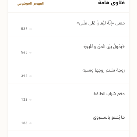
فتاوى هامة
مسائل متفرقة في المعاملات
الفهرس الموضوعي
معنى «إِنَّهُ لَيُغَانُ عَلَى قَلْبِي»
535
﴿يَحُولُ بَيْنَ الْمَرْءِ وَقَلْبِهِ﴾
565
زوجة تشتم زوجها وتسبه
392
حكم شراب الطاقة
122
ما يُصنع بالمسروق
186