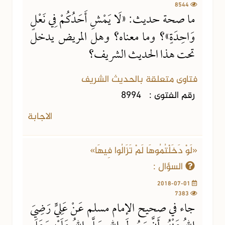
8544
ما صحة حديث: «لَا يَمْشِ أَحَدُكُمْ فِي نَعْلٍ
وَاحِدَةٍ»؟ وما معناه؟ وهل المريض يدخل
تحت هذا الحديث الشريف؟
فتاوى متعلقة بالحديث الشريف
رقم الفتوى :
8994
الاجابة
«لَوْ دَخَلْتُمُوهَا لَمْ تَزَالُوا فِيهَا»
السؤال :
2018-07-01
7383
جاء في صحيح الإمام مسلم عَنْ عَلِيٍّ رَضِيَ