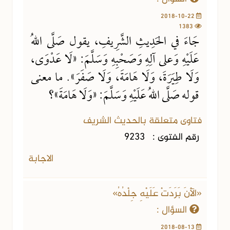
2018-10-22
1383
جَاءَ في الحَدِيثِ الشَّرِيفِ، يقول صَلَّى اللهُ
عَلَيْهِ وَعلى آلِهِ وَصَحْبِهِ وَسَلَّمَ: «لَا عَدْوَى،
وَلَا طِيَرَةَ، وَلَا هَامَةَ، وَلَا صَفَرَ». ما معنى
قوله صَلَّى اللهُ عَلَيْهِ وَسَلَّمَ: «وَلَا هَامَةَ»؟
فتاوى متعلقة بالحديث الشريف
رقم الفتوى :
9233
الاجابة
«الْآنَ بَرَدَتْ عَلَيْهِ جِلْدُهُ»
السؤال :
2018-08-13