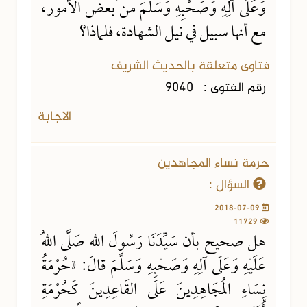
وَعَلَى آلِهِ وَصَحْبِهِ وَسَلَّمَ من بعض الأمور،
مع أنها سبيل في نيل الشهادة، فلماذا؟
فتاوى متعلقة بالحديث الشريف
رقم الفتوى :
9040
الاجابة
حرمة نساء المجاهدين
السؤال :
2018-07-09
11729
هل صحيح بأن سَيِّدَنَا رَسُولَ اللهِ صَلَّى اللهُ
عَلَيْهِ وَعَلَى آلِهِ وَصَحْبِهِ وَسَلَّمَ قال: «حُرْمَةُ
نِسَاءِ المُجَاهِدِينَ عَلَى القَاعِدِينَ كَحُرْمَةِ