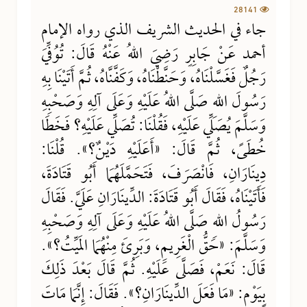
28141
جاء في الحديث الشريف الذي رواه الإمام
أحمد عَنْ جَابِرٍ رَضِيَ اللهُ عَنْهُ قَالَ: تُوُفِّيَ
رَجُلٌ فَغَسَّلْنَاهُ، وَحَنَّطْنَاهُ، وَكَفَّنَّاهُ، ثُمَّ أَتَيْنَا بِهِ
رَسُولَ اللهِ صَلَّى اللهُ عَلَيْهِ وَعَلَى آلِهِ وَصَحْبِهِ
وَسَلَّمَ يُصَلِّي عَلَيْهِ، فَقُلْنَا: تُصَلِّي عَلَيْهِ؟ فَخَطَا
خُطَىً، ثُمَّ قَالَ: «أَعَلَيْهِ دَيْنٌ؟». قُلْنَا:
دِينَارَانِ، فَانْصَرَفَ، فَتَحَمَّلَهُمَا أَبُو قَتَادَةَ،
فَأَتَيْنَاهُ، فَقَالَ أَبُو قَتَادَةَ: الدِّينَارَانِ عَلَيَّ. فَقَالَ
رَسُولُ اللهِ صَلَّى اللهُ عَلَيْهِ وَعَلَى آلِهِ وَصَحْبِهِ
وَسَلَّمَ: «حَقُّ الْغَرِيمِ، وَبَرِئَ مِنْهُمَا المَيِّتُ؟».
قَالَ: نَعَمْ، فَصَلَّى عَلَيْهِ. ثُمَّ قَالَ بَعْدَ ذَلِكَ
بِيَوْمٍ: «مَا فَعَلَ الدِّينَارَانِ؟». فَقَالَ: إِنَّمَا مَاتَ