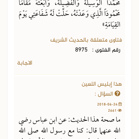
مُحَمَّدَاً الوَسِيلَةَ وَالفَضِيلَةَ، وَابْعَثْهُ مَقَامَاً
مَحْمُودَاً الَّذِي وَعَدْتَهُ، حَلَّتْ لَهُ شَفَاعَتِي يَوْمَ
القِيَامَةِ»
فتاوى متعلقة بالحديث الشريف
رقم الفتوى :
8975
الاجابة
هذا إبليس اللعين
السؤال :
2018-06-24
2661
ما صحة هذا الحديث: عن ابن عباس رضي
الله عنهما قال: كنا مع رسول الله صلى الله