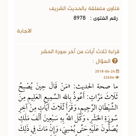
فتاوى متعلقة بالحديث الشريف
رقم الفتوى :
8978
الاجابة
قراءة ثلاث آيات من آخر سورة الحشر
السؤال :
2018-06-24
22656
ما صحة الحديث: «مَنْ قَالَ حِينَ يُصْبِحُ
ثَلَاثَ مَرَّاتٍ: أَعُوذُ بِاللهِ السَّمِيعِ العَلِيمِ مِنَ
الشَّيْطَانِ الرَّجِيمِ، وَقَرَأَ ثَلَاثَ آيَاتٍ مِنْ آخِرِ
سُورَةِ الحَشْرِ، وَكَّلَ اللهُ بِهِ سَبْعِينَ أَلْفَ مَلَكٍ
يُصَلُّونَ عَلَيْهِ حَتَّى يُمْسِيَ، وَإِنْ مَاتَ فِي ذَلِكَ