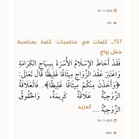
09-11-2025
957
09-11-2025
4892 مشاهدة
151ـ كلمات في مناسبات: كلمة بمناسبة
حفل زواج
فَقَدْ أَحَاطَ الإِسْلَامُ الأُسْرَةَ بِسِيَاجِ الكَرَامَةِ
وَاعْتَبَرَ عَقْدَ الزَّوَاجِ مِيثَاقًا غَلِيظًا قَالَ تَعَالَى:
﴿وَأَخَذْنَ مِنْكُمْ مِيثَاقًا غَلِيظًا﴾. فَالْعَلَاقَةُ
الزَّوْجِيَّةُ عَلَاقَةٌ كَرِيمَةٌ، وَالحُقُوقُ
المزيد
الزَّوْجِيَّةُ ...
09-11-2025
4892