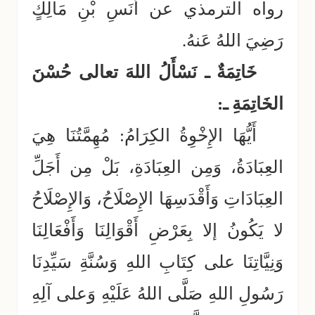
رواه الترمذي عن أَنَسِ بْنِ مَالِكٍ
رَضِيَ اللهُ عَنهُ.
خَاتِمَةٌ ـ نَسْأَلُ اللهَ تعالى حُسْنَ
الخَاتِمَةِ ـ:
أَيُّهَا الإِخْوِةُ الكِرَامُ: مُهِمَّتُنَا هِيَ
العِبَادَةُ، وَمِن العِبَادَةِ، بَلْ مِن أَجَلِّ
العِبَادَاتِ وَأَقْدَسِهَا الإِصْلَاحُ، وَالإِصْلَاحُ
لا يَكُونُ إلا بِعَرْضِ أَقْوَالِنَا وَأَفْعَالِنَا
وَنِيَّاتِنَا على كِتَابِ اللهِ وَسُنَّةِ سَيِّدِنَا
رَسُولِ اللهِ صَلَّى اللهُ عَلَيْهِ وَعلى آلِهِ