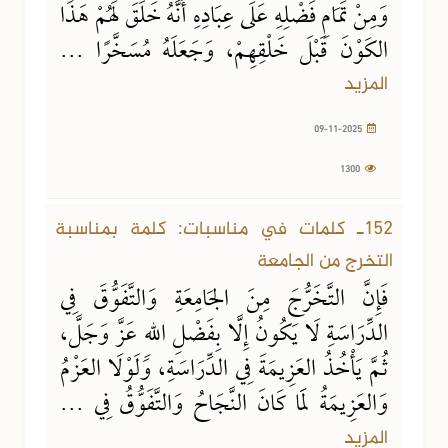
وَمِنْ تَمَامِ فَضْلِهِ عَلَى عِبَادِهِ أَنَّهُ خَلَقَ لَهُمْ هَذَا
الكَوْنَ قَبْلَ خَلْقِهِمْ، وَجَعَلَهُ مُسَخَّرًا ...
المزيد
09-11-2025
1300
09-11-2025
957 مشاهدة
152ـ كلمات في مناسبات: كلمة بمناسبة
التخرج من الجامعة
فَإِنَّ التَّخَرُّجَ مِنَ الجَامِعَةِ وَالتَّفَوُّقَ فِي
الدِّرَاسَةِ لَا يَكُونُ إِلَّا بِفَضْلِ اللهِ عَزَّ وَجَلَّ،
ثُمَّ يَأْخُذُ العَزِيمَةَ فِي الدِّرَاسَةِ، وَلَوْلَا العَزْمُ
وَالعَزِيمَةُ لَمَا كَانَ النَّجَاحُ وَالتَّفَوُّقُ فِي ...
المزيد