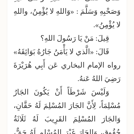
وَصَحْبِهِ وَسَلَّمَ : «وَاللهِ لا يُؤْمِنُ، واللهِ
لا يُؤْمِنُ».
قِيلَ: مَنْ يَا رَسُولَ اللهِ؟
قَالَ: «الَّذي لا يَأْمَنُ جَارُهُ بَوَائِقَهُ»
رواه الإمام البخاري عَن أَبِي هُرَيْرَةَ
رَضِيَ اللهُ عَنهُ.
وَلَيْسَ شَرْطَاً أَنْ يَكُونَ الجَارُ
مُسْلِمَاً، لِأَنَّ الجَارَ المُسْلِمَ لَهُ حَقَّانِ،
وَالجَارَ المُسْلِمَ القَرِيبَ لَهُ ثَلَاثَةُ
حُقُوقٍ، وَالجَارَ غَيْرَ المُسْلِمِ لَهُ حَقٌّ،