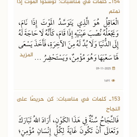
154ـ كلمات في مناسبات: توسدوا الموت إذا
نمتم
الْعَاقِلُ هُوَ الَّذِي يَتَوَسَّدُ المَوْتَ إِذَا نَامَ،
وَيَجْعَلُهُ نُصْبَ عَيْنَيْهِ إِذَا قَامَ، كَأَنَّهُ لَا حَاجَةَ لَهُ
إِلَى الدُّنْيَا وَلَا بُدَّ لَهُ مِنَ الآخِرَةِ، فَأَخَذَ يَسْعَى
المزيد
لَهَا سَعْيَهَا وَهُوَ مُؤْمِنٌ، وَيَسْتَحْضِرُ ...
09-11-2025
1691
09-11-2025
1300 مشاهدة
153ـ كلمات في مناسبات: كن حريصًا على
النجاح
فَالنَّجَاحُ سُنَّةٌ فِي هَذَا الكَوْنِ، أَرَادَ اللهُ تَبَارَكَ
وَتَعَالَى أَنْ تَكُونَ غَايَةً لِكُلِّ إِنْسَانٍ مُؤْمِنٍ؛