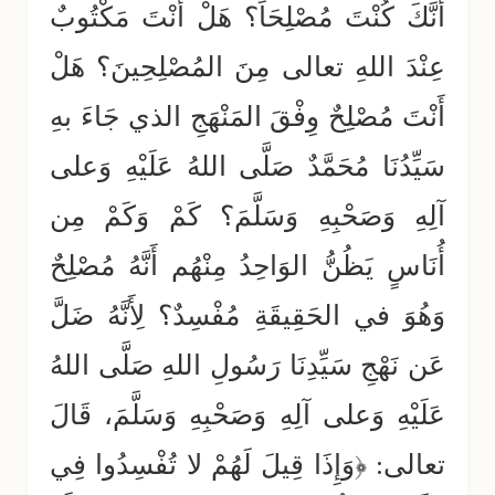
أَنَّكَ كُنْتَ مُصْلِحَاً؟ هَلْ أَنْتَ مَكْتُوبٌ
عِنْدَ اللهِ تعالى مِنَ المُصْلِحِينَ؟ هَلْ
أَنْتَ مُصْلِحٌ وِفْقَ المَنْهَجِ الذي جَاءَ بهِ
سَيِّدُنَا مُحَمَّدٌ صَلَّى اللهُ عَلَيْهِ وَعلى
آلِهِ وَصَحْبِهِ وَسَلَّمَ؟ كَمْ وَكَمْ مِن
أُنَاسٍ يَظُنُّ الوَاحِدُ مِنْهُم أَنَّهُ مُصْلِحٌ
وَهُوَ في الحَقِيقَةِ مُفْسِدٌ؟ لِأَنَّهُ ضَلَّ
عَن نَهْجِ سَيِّدِنَا رَسُولِ اللهِ صَلَّى اللهُ
عَلَيْهِ وَعلى آلِهِ وَصَحْبِهِ وَسَلَّمَ، قَالَ
تعالى: ﴿وَإِذَا قِيلَ لَهُمْ لا تُفْسِدُوا فِي