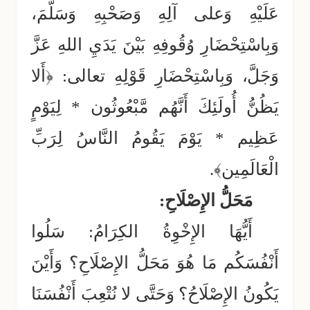
عَلَيْهِ وَعلى آلِهِ وَصَحْبِهِ وَسَلَّمَ،
وَبِاسْتِحْضَارِ وُقُوفِهِ بَيْنَ يَدَيِ اللهِ عَزَّ
وَجَلَّ، وَبِاسْتِحْضَارِ قَوْلِهِ تعالى: ﴿أَلا
يَظُنُّ أُولَئِكَ أَنَّهُم مَّبْعُوثُون * لِيَوْمٍ
عَظِيم * يَوْمَ يَقُومُ النَّاسُ لِرَبِّ
الْعَالَمِين﴾.
مَحَلُّ الإِصْلَاحِ:
أَيُّهَا الإِخْوِةُ الكِرَامُ: سَلُوا
أَنْفُسَكُم مَا هُوَ مَحَلُّ الإِصْلَاحِ؟ وَأَيْنَ
يَكُونُ الإِصْلَاحُ؟ وَحَتَّى لا نُتْعِبَ أَنْفُسَنَا