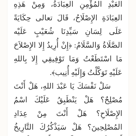
العَبْدِ المُؤْمِنِ العِبَادَةُ، وَمِنْ هَذِهِ
العِبَادَةِ الإِصْلَاحُ، قَالَ تعالى حِكَايَةً
عَلَى لِسَانِ سَيِّدِنَا شُعَيْبٍ عَلَيْه
الصَّلَاةُ وَالسَّلَامُ: ﴿إِنْ أُرِيدُ إِلا الإِصْلاَحَ
مَا اسْتَطَعْتُ وَمَا تَوْفِيقِي إِلا بِاللهِ
عَلَيْهِ تَوَكَّلْتُ وَإِلَيْهِ أُنِيب﴾.
سَلْ نَفْسَكَ يَا عَبْدَ اللهِ، هَلْ أَنْتَ
مُصْلِحٌ؟ هَلْ يَنْطَبِقُ عَلَيْكَ اسْمُ
الإِصْلَاحِ؟ هَلْ أَنْتَ مِنْ عِدَادِ
المُصْلِحِينَ؟ هَلْ سَيَذْكُرُكَ التَّارِيخُ