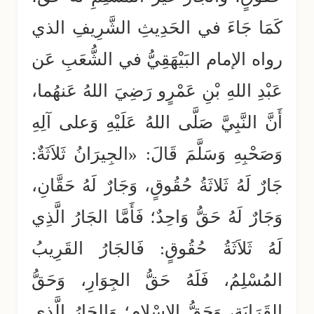
كَمَا جَاءَ في الحَدِيثِ الشَّرِيفِ الذي
رواه الإمام البَيْهَقِيُّ في الشُّعَبِ عَن
عَبْدِ اللهِ بْنِ عَمْرٍو رَضِيَ اللهُ عَنهُما،
أَنَّ النَّبِيَّ صَلَّى اللهُ عَلَيْهِ وَعلى آلِهِ
وَصَحْبِهِ وَسَلَّمَ قَالَ: «الجِيرَانُ ثَلاَثَةٌ:
جَارٌ لَهُ ثَلاثَةُ حُقُوقٍ، وَجَارٌ لَهُ حَقَّانِ،
وَجَارٌ لَهُ حَقُّ وَاحِدٌ؛ فَأَمَّا الجَارُ الَّذِي
لَهُ ثَلاَثَةُ حُقُوقٍ: فَالجَارُ القَرِيبُ
المُسْلِمُ، فَلَهُ حَقُّ الجِوَارِ، وَحَقُّ
القَرَابَةِ، وَحَقُّ الإِسْلامِ؛ وَالجَارُ الَّذِي