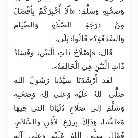
وَصَحْبِهِ وَسَلَّمَ: «أَلَا أُخْبِرُكُمْ بِأَفْضَلَ
مِنْ دَرَجَةِ الصَّلَاةِ وَالصِّيَامِ
وَالصَّدَقَةِ؟» قَالُوا: بَلَى.
قَالَ: «إِصْلَاحُ ذَاتِ الْبَيْنِ، وَفَسَادُ
ذَاتِ الْبَيْنِ هِيَ الْحَالِقَةُ».
لَقَد أَرْشَدَنَا سَيِّدُنا رَسُولُ اللهِ
صَلَّى اللهُ عَلَيْهِ وَعلى آلِهِ وَصَحْبِهِ
وَسَلَّمَ إلى صَلَاحِ دُنْيَانَا التي فِيهَا
مَعَاشُنَا، وَذَلِكَ بِزَرْعِ الأَمْنِ والسَّلامِ،
فَقَالَ صَلَّى اللهُ عَلَيْهِ وَعلى آلِهِ