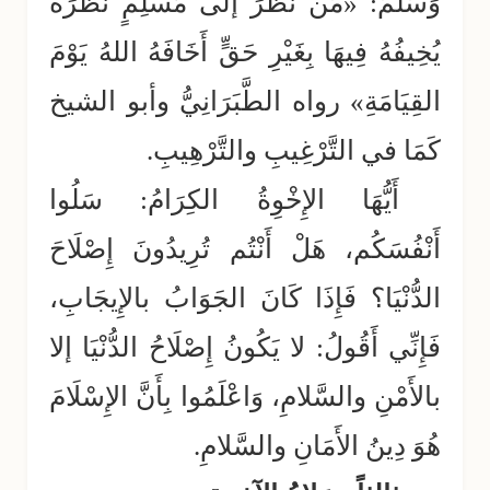
وَسَلَّمَ: «مَن نَظَرَ إلى مُسْلِمٍ نَظْرَةً
يُخِيفُهُ فِيهَا بِغَيْرِ حَقٍّ أَخَافَهُ اللهُ يَوْمَ
القِيَامَةِ» رواه الطَّبَرَانِيُّ وأبو الشيخ
كَمَا في التَّرْغِيبِ والتَّرْهِيبِ.
أَيُّهَا الإِخْوِةُ الكِرَامُ: سَلُوا
أَنْفُسَكُم، هَلْ أَنْتُم تُرِيدُونَ إِصْلَاحَ
الدُّنْيَا؟ فَإِذَا كَانَ الجَوَابُ بالإِيجَابِ،
فَإِنِّي أَقُولُ: لا يَكُونُ إِصْلَاحُ الدُّنْيَا إلا
بالأَمْنِ والسَّلامِ، وَاعْلَمُوا بِأَنَّ الإِسْلَامَ
هُوَ دِينُ الأَمَانِ والسَّلامِ.