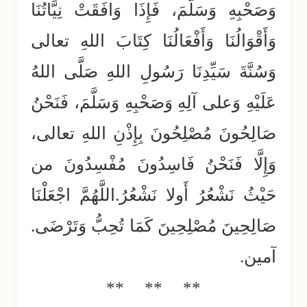
وَصَحْبِهِ وَسَلَّمَ، فَإِذَا وَافَقَتْ نِيَّاتُنَا
وَأَقْوَالُنَا وَأَفْعَالُنَا كِتَابَ اللهِ تعالى
وَسُنَّةَ سَيِّدِنَا رَسُولِ اللهِ صَلَّى اللهُ
عَلَيْهِ وَعلى آلِهِ وَصَحْبِهِ وَسَلَّمَ، فَنَحْنُ
صَالِحُونَ مُصْلِحُونَ بِإِذْنِ اللهِ تعالى،
وَإِلَّا فَنَحْنُ فَاسِدُونَ مُفْسِدُونَ من
حَيْثُ نَشْعُرُ أَولا نَشْعُرُ.اللَّهُمَّ اجْعَلْنَا
صَالِحِينَ مُصْلِحِينَ كَمَا تُحِبُّ وَتَرْضَى.
آمين.
**
**
**