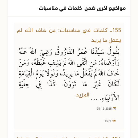
مواضيع اخرى ضمن كلمات في مناسبات
25-12-2025
1539 مشاهدة
155ـ كلمات في مناسبات: من خاف الله لم
يفعل ما يريد
يَقُولُ سَيِّدُنَا عُمَرُ الفَارُوقُ رَضِيَ اللهُ عَنْهُ
وَأَرْضَاهُ: مَنِ اتَّقَى اللهَ لَمْ يَشِفِ غَيْظَهُ، وَمَنْ
خَافَ اللهَ لَمْ يَفْعَلْ مَا يرِيدُ، وَلَوْلَا يَوْمُ الْقِيَامَةِ
لَكَانَ غَيْرَ مَا تَرَوْنَ. كَذَا فِي حِلْيَةِ
المزيد
الأَوْلِيَاءِ. ...
25-12-2025
1539
09-11-2025
1691 مشاهدة