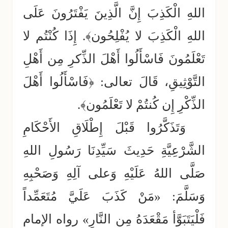
اللهِ الْكَذِبَ إِنَّ الَّذِينَ يَفْتَرُونَ عَلَى
اللهِ الْكَذِبَ لا يُفْلِحُون﴾. إِذَا كُنْتُم لا
تَعْلَمُونَ فَاسْأَلُوا أَهْلَ الذِّكرِ مِن أَهْلِ
التَّوْثِيقِ، قَالَ تعالى: ﴿فَاسْأَلُوا أَهْلَ
الذِّكْرِ إِن كُنتُمْ لا تَعْلَمُون﴾.
وَتَذَكَّرُوا قَبْلَ إِطْلَاقِ الأَحْكَامِ
الشَّرْعِيَّةِ حَدِيثَ سَيِّدِنَا رَسُولِ اللهِ
صَلَّى اللهُ عَلَيْهِ وَعلى آلِهِ وَصَحْبِهِ
وَسَلَّمَ: «مَنْ كَذَبَ عَلَيَّ مُتَعَمِّداً
فَلْيَتَبَوَّأ مَقْعَدَهُ مِن النَّارِ» رواه الإمام