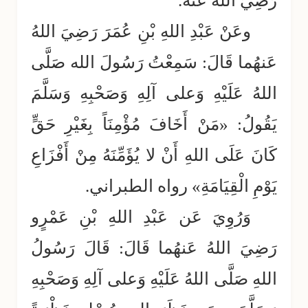
رَضِيَ اللهُ عَنهُ.
وعَنْ عَبْدِ اللهِ بْنِ عُمَرَ رَضِيَ اللهُ
عَنهُما قَالَ: سَمِعْتُ رَسُولَ الله صَلَّى
اللهُ عَلَيْهِ وَعلى آلِهِ وَصَحْبِهِ وَسَلَّمَ
يَقُولُ: «مَنْ أَخَافَ مُؤْمِنَاً بِغَيْرِ حَقٍّ
كَانَ عَلَى اللهِ أَنْ لا يُؤَمِّنَهُ مِنْ أَفْزَاعِ
يَوْمِ الْقِيَامَةِ» رواه الطبراني.
وَرُوِيَ عَن عَبْدِ اللهِ بْنِ عَمْرٍو
رَضِيَ اللهُ عَنهُما قَالَ: قَالَ رَسُولُ
اللهِ صَلَّى اللهُ عَلَيْهِ وَعلى آلِهِ وَصَحْبِهِ