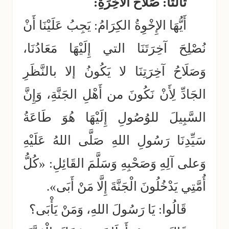
ثالثاً: صَلاحُ الآخِرَةِ:
أَيُّهَا الإِخْوِةُ الكِرَامُ: يَجِبُ عَلَيْنَا أَنْ
نُصْلِحَ آخِرَتَنَا التي إِلَيْهَا مَعَادُنَا،
وَصَلَاحُ آخِرَتِنَا لا يَكُونُ إلا بالنَّظَرِ
الجَادِّ لِأَنْ نَكُونَ من أَهْلِ الجَنَّةِ، وَإِنَّ
السَّبِيلَ للوُصُولِ إِلَيْهَا هُوَ طَاعَةُ
سَيِّدِنَا رَسُولِ اللهِ صَلَّى اللهُ عَلَيْهِ
وَعلى آلِهِ وَصَحْبِهِ وَسَلَّمَ القَائِلِ: «كُلُّ
أُمَّتِي يَدْخُلُونَ الْجَنَّةَ إِلَّا مَنْ أَبَى».
قَالُوا: يَا رَسُولَ اللهِ، وَمَنْ يَأْبَى؟