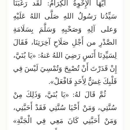
أَيُّهَا الإِخْوِةُ الكِرَامُ: لَقَد رَغَّبَنَا
سَيِّدُنا رَسُولُ اللهِ صَلَّى اللهُ عَلَيْهِ
وَعلى آلِهِ وَصَحْبِهِ وَسَلَّمَ بِسَلَامَةِ
الصَّدْرِ من أَجْلِ صَلَاحِ آخِرَتِنَا، فَقَالَ
لِسَيِّدِنَا أَنَسٍ رَضِيَ اللهُ عَنهُ: «يَا بُنَيَّ،
إِنْ قَدَرْتَ أَنْ تُصْبِحَ وَتُمْسِيَ لَيْسَ فِي
قَلْبِكَ غِشٌّ لِأَحَدٍ فَافْعَلْ».
ثُمَّ قَالَ لهُ: «يَا بُنَيَّ، وَذَلِكَ مِنْ
سُنَّتِي، وَمَنْ أَحْيَا سُنَّتِي فَقَدْ أَحَبَّنِي،
وَمَنْ أَحَبَّنِي كَانَ مَعِي فِي الْجَنَّةِ»