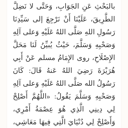
بالبَحْثِ عَنِ الجَوَابِ، وَحَتَّى لا نَضِلَّ
الطَّرِيقَ، عَلَيْنَا أَنْ نَرْجِعَ إلى سَيِّدِنَا
رَسُولِ اللهِ صَلَّى اللهُ عَلَيْهِ وَعلى آلِهِ
وَصَحْبِهِ وَسَلَّمَ، حَيْثُ يُبيِّنُ لَنَا مَحَلَّ
الإِصْلَاحِ، روى الإِمَامُ مسلم عَنْ أَبِي
هُرَيْرَةَ رَضِيَ اللهُ عَنهُ قَالَ: كَانَ
رَسُولُ الله صَلَّى اللهُ عَلَيْهِ وَعلى آلِهِ
وَصَحْبِهِ وَسَلَّمَ يَقُولُ: «اللَّهُمَّ أَصْلِحْ
لِي دِينِي الَّذِي هُوَ عِصْمَةُ أَمْرِي،
وَأَصْلِحْ لِي دُنْيَايَ الَّتِي فِيهَا مَعَاشِي،