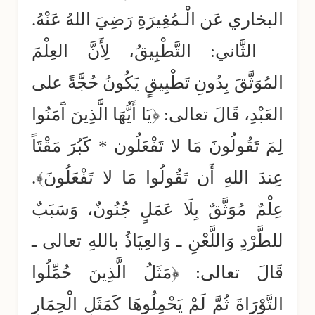
البخاري عَن الْـمُغِيرَةِ رَضِيَ اللهُ عَنْهُ.
الثَّاني: التَّطْبِيقُ، لِأَنَّ العِلْمَ
المُوَثَّقَ بِدُونِ تَطْبِيقٍ يَكُونُ حُجَّةً على
العَبْدِ، قَالَ تعالى: ﴿يَا أَيُّهَا الَّذِينَ آَمَنُوا
لِمَ تَقُولُونَ مَا لا تَفْعَلُون * كَبُرَ مَقْتَاً
عِندَ اللهِ أَن تَقُولُوا مَا لا تَفْعَلُونَ﴾.
عِلْمٌ مُوَثَّقٌ بِلَا عَمَلٍ جُنُونٌ، وَسَبَبٌ
للطَّرْدِ وَاللَّعْنِ ـ وَالعِيَاذُ باللهِ تعالى ـ
قَالَ تعالى: ﴿مَثَلُ الَّذِينَ حُمِّلُوا
التَّوْرَاةَ ثُمَّ لَمْ يَحْمِلُوهَا كَمَثَلِ الْحِمَارِ