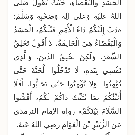
الحَسَدِ وَالبَغْضَاءِ، حَيْثُ يَقُولُ صَلَّى
اللهُ عَلَيْهِ وَعلى آلِهِ وَصَحْبِهِ وَسَلَّمَ:
«دَبَّ إِلَيْكُمْ دَاءُ الْأُمَمِ قَبْلَكُمْ، الْحَسَدُ
وَالْبَغْضَاءُ هِيَ الْحَالِقَةُ، لَا أَقُولُ تَحْلِقُ
الشَّعَرَ، وَلَكِنْ تَحْلِقُ الدِّينَ، وَالَّذِي
نَفْسِي بِيَدِهِ، لَا تَدْخُلُوا الْجَنَّةَ حَتَّى
تُؤْمِنُوا، وَلَا تُؤْمِنُوا حَتَّى تَحَابُّوا، أَفَلَا
أُنَبِّئُكُمْ بِمَا يُثَبِّتُ ذَاكُمْ لَكُمْ، أَفْشُوا
السَّلَامَ بَيْنَكُمْ» رواه الإمام الترمذي
عن الزُّبَيْرِ بْنِ الْعَوَّامِ رَضِيَ اللهُ عَنهُ.