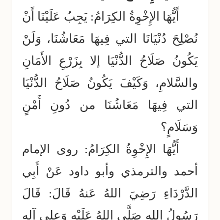
أَيُّهَا الإِخْوِةُ الكِرَامُ: يَجِبُ عَلَيْنَا أَنْ
نُصْلِحَ دُنْيَانَا التي فِيهَا مَعَاشُنَا، وَلَنْ
يَكُونُ صَلَاحُ الدُّنْيَا إلا بِزَرْعِ الأَمَانِ
والسَّلامِ، وَكَيْفَ يَكُونُ صَلَاحُ الدُّنْيَا
التي فِيهَا مَعَاشُنَا من دُونِ أَمْنٍ
وَسَلَامٍ؟
أَيُّهَا الإِخْوِةُ الكِرَامُ: روى الإمام
أحمد والترمذي وأبو داود عَنْ أَبِي
الدَّرْدَاءِ رَضِيَ اللهُ عَنهُ قَالَ: قَالَ
رَسُولُ اللهِ صَلَّى اللهُ عَلَيْهِ وَعلى آلِهِ