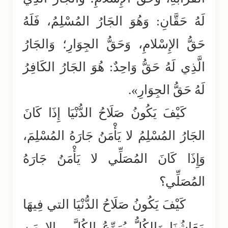
لَهُ حَقَّانِ: وَهُوَ الجَارُ المُسْلِمُ، فَلَهُ
حَقُّ الإِسْلامِ، وَحَقُّ الجِوَارِ؛ وَالجَارُ
الَّذِي لَهُ حَقُّ وَاحِدٌ: هُوَ الجَارُ الكَافِرُ
لَهُ حَقُّ الجِوَارِ».
كَيْفَ يَكُونُ صَلَاحُ الدُّنْيَا إِذَا كَانَ
الجَارُ المُسْلِمُ لا يَأْمَنُ جَارَهُ المُسْلِمَ،
وَإِذَا كَانَ المُصَلِّي لا يَأْمَنُ جَارَهُ
المُصَلِّي؟
كَيْفَ يَكُونُ صَلَاحُ الدُّنْيَا التي فِيهَا
مَعَاشُنَا وَالكُلُّ يُرَوِّعُ الكُلَّ ـ إلا مَن