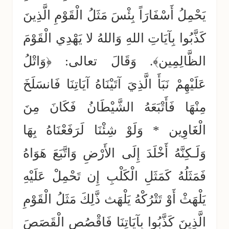
يَحْمِلُ أَسْفَارَاً بِئْسَ مَثَلُ الْقَوْمِ الَّذِينَ
كَذَّبُوا بِآيَاتِ اللهِ وَاللهُ لا يَهْدِي الْقَوْمَ
الظَّالِمِين﴾. وَقَالَ تعالى: ﴿وَاتْلُ
عَلَيْهِمْ نَبَأَ الَّذِيَ آتَيْنَاهُ آيَاتِنَا فَانسَلَخَ
مِنْهَا فَأَتْبَعَهُ الشَّيْطَانُ فَكَانَ مِنَ
الْغَاوِين * وَلَوْ شِئْنَا لَرَفَعْنَاهُ بِهَا
وَلَـكِنَّهُ أَخْلَدَ إِلَى الأَرْضِ وَاتَّبَعَ هَوَاهُ
فَمَثَلُهُ كَمَثَلِ الْكَلْبِ إِن تَحْمِلْ عَلَيْهِ
يَلْهَثْ أَوْ تَتْرُكْهُ يَلْهَث ذَّلِكَ مَثَلُ الْقَوْمِ
الَّذِينَ كَذَّبُوا بِآيَاتِنَا فَاقْصُصِ الْقَصَصَ