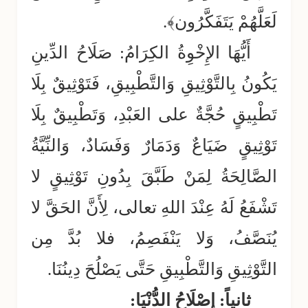
لَعَلَّهُمْ يَتَفَكَّرُون﴾.
أَيُّهَا الإِخْوِةُ الكِرَامُ: صَلَاحُ الدِّينِ
يَكُونُ بِالتَّوْثِيقِ وَالتَّطْبِيقِ، فَتَوْثِيقٌ بِلَا
تَطْبِيقٍ حُجَّةٌ على العَبْدِ، وَتَطْبِيقٌ بِلَا
تَوْثِيقٍ ضَيَاعٌ وَدَمَارٌ وَفَسَادٌ، وَالنِّيَّةُ
الصَّالِحَةُ لِمَنْ طَبَّقَ بِدُونِ تَوْثِيقٍ لا
تَشْفَعُ لَهُ عِنْدَ اللهِ تعالى، لِأَنَّ الحَقَّ لا
يُنَصَّفُ، وَلا يَنْفَصِمُ، فلا بُدَّ مِن
التَّوْثِيقِ وَالتَّطْبِيقِ حَتَّى يَصْلُحَ دِينُنَا.
ثانياً: إِصْلَاحُ الدُّنْيَا: