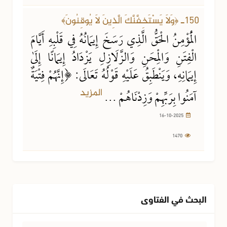
16-10-2025
1470 مشاهدة
150ـ ﴿وَلَا يَسْتَخِفَّنَّكَ الَّذِينَ لَا يُوقِنُونَ﴾
الْمُؤْمِنُ الْحَقُّ الَّذِي رَسَخَ إِيمَانُهُ فِي قَلْبِهِ أَيَّامَ
الْفِتَنِ وَالْمِحَنِ وَالزَّلَازِلِ يَزْدَادُ إِيمَانًا إِلَىٰ
إِيمَانِهِ، وَيَنْطَبِقُ عَلَيْهِ قَوْلُهُ تَعَالَى: ﴿إِنَّهُمْ فِتْيَةٌ
المزيد
آمَنُوا بِرَبِّهِمْ وَزِدْنَاهُمْ ...
16-10-2025
1470
البحث في الفتاوى