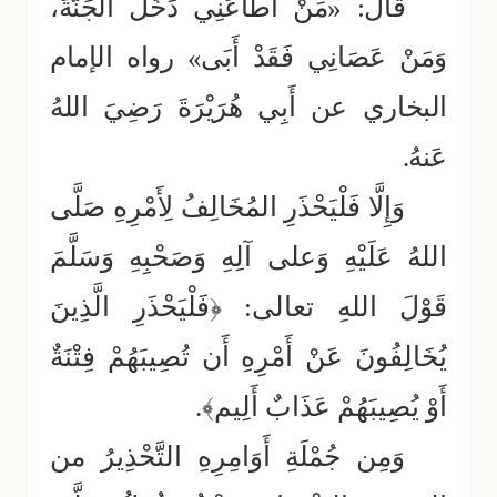
قَالَ: «مَنْ أَطَاعَنِي دَخَلَ الْجَنَّةَ،
وَمَنْ عَصَانِي فَقَدْ أَبَى» رواه الإمام
البخاري عن أَبِي هُرَيْرَةَ رَضِيَ اللهُ
عَنهُ.
وَإِلَّا فَلْيَحْذَرِ المُخَالِفُ لِأَمْرِهِ صَلَّى
اللهُ عَلَيْهِ وَعلى آلِهِ وَصَحْبِهِ وَسَلَّمَ
قَوْلَ اللهِ تعالى: ﴿فَلْيَحْذَرِ الَّذِينَ
يُخَالِفُونَ عَنْ أَمْرِهِ أَن تُصِيبَهُمْ فِتْنَةٌ
أَوْ يُصِيبَهُمْ عَذَابٌ أَلِيم﴾.
وَمِن جُمْلَةِ أَوَامِرِهِ التَّحْذِيرُ من