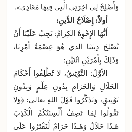
وَأَصْلِحْ لِي آخِرَتِي الَّتِي فِيهَا مَعَادِي».
أولاً: إِصْلَاحُ الدِّينِ:
أَيُّهَا الإِخْوِةُ الكِرَامُ: يَجِبُ عَلَيْنَا أَنْ
نُصْلِحَ دِينَنَا الذي هُوَ عِصْمَةُ أَمْرِنَا،
وَذَلِكَ بِأَمْرَيْنِ اثْنَيْنِ:
الأوَّلُ: التَّوْثِيقُ، لا تُطْلِقُوا أَحْكَامَ
الحَلَالِ وَالحَرَامِ بِدُونِ عِلْمٍ وَبِدُونِ
تَوْثِيقٍ، وَتَذَكَّرُوا قَوْلَ اللهِ تعالى: ﴿وَلا
تَقُولُوا لِمَا تَصِفُ أَلْسِنَتُكُمُ الْكَذِبَ
هَـذَا حَلاَلٌ وَهَـذَا حَرَامٌ لِّتَفْتَرُوا عَلَى