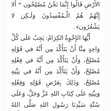
الأَرْضِ قَالُوا إِنَّمَا نَحْنُ مُصْلِحُون * أَلا
إِنَّهُمْ هُمُ الْـمُفْسِدُونَ وَلَـكِن لا
يَشْعُرُون﴾ .
أَيُّهَا الإِخْوِةُ الكِرَامُ: يَجِبُ عَلَى كُلِّ
وَاحِدٍ مِنَّا أَنْ يَتَأَكَّدَ مِن أَنَّهُ في قَوْلِهِ
مُصْلِحٌ، وَأَنْ يَتَأَكَّدَ مِن أَنَّهُ في فِعْلِهِ
مُصْلِحٌ، وَأَنْ يَتَأَكَّدَ مِن أَنَّهُ في نِيَّتِهِ
مُصْلِحٌ، وَذَلِكَ بِعَرْضِ قَوْلِهِ وَفِعْلِهِ
وَنِيَّتِهِ عَلَى كِتَابِ اللهِ عَزَّ وَجَلَّ، وَعَلَى
سُنَّةِ سَيِّدِنَا رَسُولِ اللهِ صَلَّى اللهُ