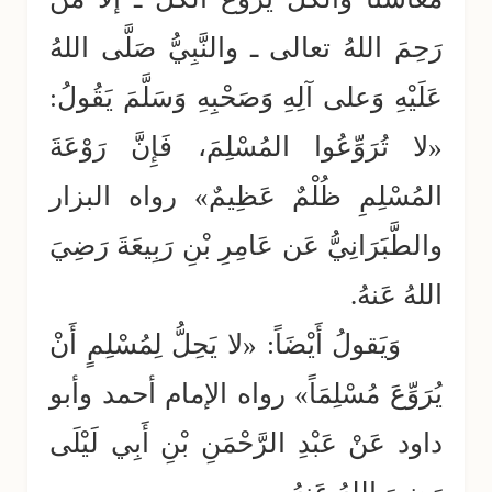
رَحِمَ اللهُ تعالى ـ والنَّبِيُّ صَلَّى اللهُ
عَلَيْهِ وَعلى آلِهِ وَصَحْبِهِ وَسَلَّمَ يَقُولُ:
«لا تُرَوِّعُوا المُسْلِمَ، فَإِنَّ رَوْعَةَ
المُسْلِمِ ظُلْمٌ عَظِيمٌ» رواه البزار
والطَّبَرَانِيُّ عَن عَامِرِ بْنِ رَبِيعَةَ رَضِيَ
اللهُ عَنهُ.
وَيَقولُ أَيْضَاً: «لا يَحِلُّ لِمُسْلِمٍ أَنْ
يُرَوِّعَ مُسْلِمَاً» رواه الإمام أحمد وأبو
داود عَنْ عَبْدِ الرَّحْمَنِ بْنِ أَبِي لَيْلَى