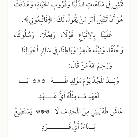
تَمْشِي فِي مَتَاهَاتِ الدُّنْيَا وَدُرُوبِ الحَيَاةِ، وَهَدَفُكَ
هُوَ أَنْ تَمْتَثِلَ أَمْرَ مَنْ يَقُولُ لَكَ: ﴿فَاتَّبِعُونِي﴾.
عَلَيْنَا بِالِاتِّبَاعِ قَوْلًا، وَفِعْلًا، وَسُلُوكًا،
وَخُلُقًا، وَنِيَّةً، ظَاهِرًا وَبَاطِنًا، فِي سَائِرِ أَحْوَالِنَا.
وَرَحِمَ اللهُ مَنْ قَالَ:
وُلِــدَ المَجْدُ يَوْمَ مَوْلِدِ طَـــــهْ *** يَـــا
لَعَهْدٍ مَــا مِثْلُهُ أَيُّ عَــــهْدِ
عَاشَ طَهْ يَبْنِي مِنَ المَجْدِ مَـا لَا *** يَسْتَطِيعُ
بَــنَاءَهُ أَيُّ فَــــــــــرْدِ