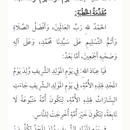
مُقَدِّمَةُ الخُطْبَةِ:
الحَمْدُ للهِ رَبِّ العَالَمِينَ، وَأَفْضَلُ الصَّلَاةِ
وَأَتَمُّ التَّسْلِيمِ عَلَى سَيِّدِنَا مُحَمَّدٍ، وَعَلَى آلِهِ
وَصَحْبِهِ أَجْمَعِينَ، أَمَّا بَعْدُ:
فَيَا عِبَادَ اللهِ: فِي يَوْمِ المَوْلِدِ الشَّرِيفِ وُلِدَ يَوْمُ
المَجْدِ لِهَذِهِ الأُمَّةِ، فِي يَوْمِ المَوْلِدِ الـشَّرِيفِ جَاءَتِ
البِشَارَاتُ لِهَذِهِ الأُمَّةِ، لِتَكُونَ أُمَّةً مَتْبُوعَةً لَا
تَابِعَةً، لِتَكُونَ خَيْرَ أُمَّةٍ أُخْرِجَتْ لِلنَّاسِ.
فِي يَوْمِ المَوْلِدِ الشَّرِيفِ وُلِدَ المَجْدُ لِكُلِّ مَنْ