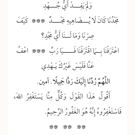
وَلَمْ يَفِـــدْ أَيُّ جُـــهْدٍ
مَجْدُنَا كَانَ لَا يُـــضَاهِيهِ مَجْــــدٌ *** كَيْفَ
صِرْنَا وَمَا لَــنَا أَيُّ مَجْدٍ؟
اعْتَرَفْنَا بِــمَا اقْتَرَفْنَا فَـــــيَا رَبِّ *** اعْفُ
عَنَّا فَلَيْسَ غَيْرُكَ يَـهْدِي
اللَّهُمَّ رُدَّنَا إِلَيْكَ رَدًّا جَمِيلًا. آمين.
أَقُولُ هَذَا القَوْلَ وَكُلٌّ مِنَّا يَسْتَغْفِرُ اللهَ،
فَاسْتَغْفِرُوهُ إِنَّهُ هُوَ الغَفُورُ الرَّحِيمُ.
** ** **