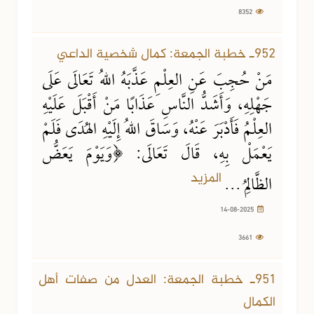
8352
14-08-2025
3661 مشاهدة
952ـ خطبة الجمعة: كمال شخصية الداعي
مَنْ حُجِبَ عَنِ العِلْمِ عَذَّبَهُ اللهُ تَعَالَى عَلَى
جَهْلِهِ، وَأَشَدُّ النَّاسِ عَذَابًا مَنْ أَقْبَلَ عَلَيْهِ
العِلْمُ فَأَدْبَرَ عَنْهُ، وَسَاقَ اللهُ إِلَيْهِ الهُدَى فَلَمْ
يَعْمَلْ بِهِ، قَالَ تَعَالَى: ﴿وَيَوْمَ يَعَضُّ
المزيد
الظَّالِمُ ...
14-08-2025
3661
08-08-2025
5807 مشاهدة
951ـ خطبة الجمعة: العدل من صفات أهل
الكمال