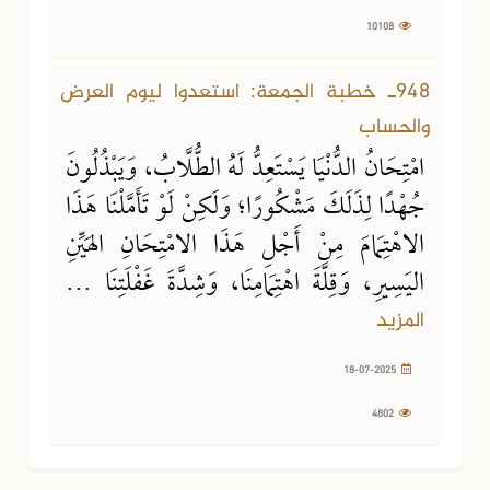
10108
18-07-2025
4802 مشاهدة
948ـ خطبة الجمعة: استعدوا ليوم العرض
والحساب
امْتِحَانُ الدُّنْيَا يَسْتَعِدُّ لَهُ الطُّلَّابُ، وَيَبْذُلُونَ
جُهْدًا لِذَلَكَ مَشْكُورًا؛ وَلَكِنْ لَوْ تَأَمَّلْنَا هَذَا
الاهْتِمَامَ مِنْ أَجْلِ هَذَا الامْتِحَانِ الهَيِّنِ
اليَسِيرِ، وَقِلَّةَ اهْتِمَامِنَا، وَشِدَّةَ غَفْلَتِنَا ...
المزيد
18-07-2025
4802