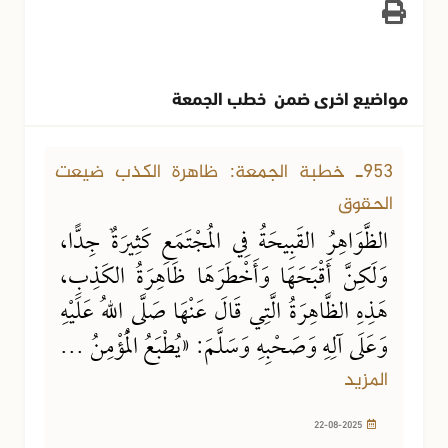
مواضيع اخرى ضمن خطب الجمعة
22-08-2025
8352 مشاهدة
953ـ خطبة الجمعة: ظاهرة الكذب ضيعت
الحقوق
الظَّوَاهِرُ القَبِيحَةُ فِي المُجْتَمَعِ كَثِيرَةٌ جِدًّا،
وَلَكِنَّ أَقْبَحَهَا وَأَخْطَرَهَا ظَاهِرَةُ الكَذِبِ،
هَذِهِ الظَّاهِرَةُ الَّتِي قَالَ عَنْهَا صَلَّى اللهُ عَلَيْهِ
وَعَلَى آلِهِ وَصَحْبِهِ وَسَلَّمَ: «يُطْبَعُ الْمُؤْمِنُ ...
المزيد
22-08-2025