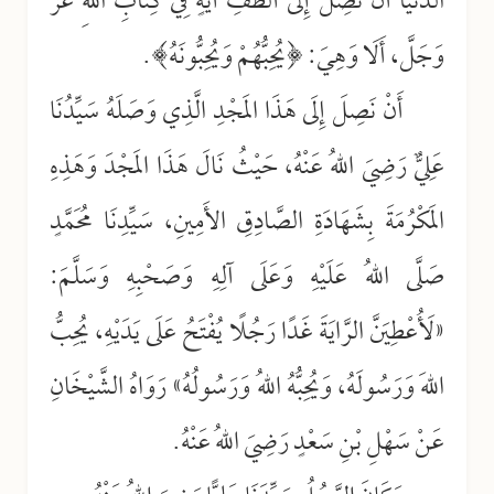
الدُّنْيَا أَنْ نَصِلَ إِلَى أَلْطَفِ آيَةٍ فِي كِتَابِ اللهِ عَزَّ
وَجَلَّ، أَلَا وَهِيَ: ﴿يُحِبُّهُمْ وَيُحِبُّونَهُ﴾.
أَنْ نَصِلَ إِلَى هَذَا المَجْدِ الَّذِي وَصَلَهُ سَيِّدُنَا
عَلِيٌّ رَضِيَ اللهُ عَنْهُ، حَيْثُ نَالَ هَذَا المَجْدَ وَهَذِهِ
المَكْرُمَةَ بِشَهَادَةِ الصَّادِقِ الأَمِينِ، سَيِّدِنَا مُحَمَّدٍ
صَلَّى اللهُ عَلَيْهِ وَعَلَى آلِهِ وَصَحْبِهِ وَسَلَّمَ:
«لَأُعْطِيَنَّ الرَّايَةَ غَدًا رَجُلًا يُفْتَحُ عَلَى يَدَيْهِ، يُحِبُّ
اللهَ وَرَسُولَهُ، وَيُحِبُّهُ اللهُ وَرَسُولُهُ» رَوَاهُ الشَّيْخَانِ
عَنْ سَهْلِ بْنِ سَعْدٍ رَضِيَ اللهُ عَنْهُ.