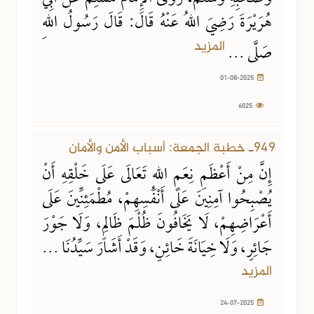
هُرَيْرَةَ رَضِيَ اللهُ عَنْهُ قَالَ: قَالَ رَسُولُ اللهِ
المزيد
صَلَّى ...
01-08-2025
6025
24-07-2025
10108 مشاهدة
949ـ خطبة الجمعة: أسباب الأمن والأمان
إِنَّ مِنْ أَعْظَمِ نِعَمِ اللهِ تَعَالَى عَلَى خَلْقِهِ أَنْ
يُصْبِحُوا آمِنِينَ عَلَى أَنْفُسِهِمْ، مُطْمَئِنِّينَ عَلَى
أَعْرَاضِهِمْ، لَا يَخَافُونَ ظُلْمَ ظَالِمٍ، وَلَا جَوْرَ
جَائِرٍ، وَلَا خِيَانَةَ خَائِنٍ، وَقَدْ أَشَارَ سَيِّدُنَا ...
المزيد
24-07-2025