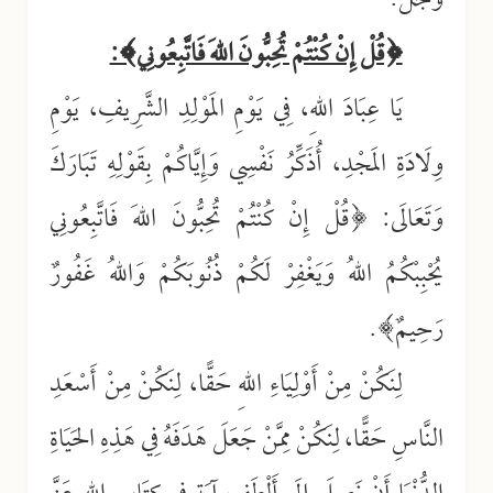
وَجَلَّ.
﴿قُلْ إِنْ كُنْتُمْ تُحِبُّونَ اللهَ فَاتَّبِعُونِي﴾:
يَا عِبَادَ اللهِ، فِي يَوْمِ المَوْلِدِ الشَّرِيفِ، يَوْمِ
وِلَادَةِ المَجْدِ، أُذَكِّرُ نَفْسِي وَإِيَّاكُمْ بِقَوْلِهِ تَبَارَكَ
وَتَعَالَى: ﴿قُلْ إِنْ كُنْتُمْ تُحِبُّونَ اللهَ فَاتَّبِعُونِي
يُحْبِبْكُمُ اللهُ وَيَغْفِرْ لَكُمْ ذُنُوبَكُمْ وَاللهُ غَفُورٌ
رَحِيمٌ﴾.
لِنَكُنْ مِنْ أَوْلِيَاءِ اللهِ حَقًّا، لِنَكُنْ مِنْ أَسْعَدِ
النَّاسِ حَقًّا، لِنَكُنْ مِمَّنْ جَعَلَ هَدَفَهُ فِي هَذِهِ الحَيَاةِ