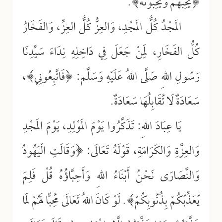
﴿يُحِبُّهُمْ وَيُحِبُّونَهُ﴾.
المَجْدُ كُلُّ المَجْدِ، وَالعِزُّ كُلُّ العِزِّ، وَالفَخَارُ
كُلُّ الفَخَارِ، لِمَنْ جَعَلَ فِي دَاخِلِهِ نِدَاءَ سَيِّدِنَا
رَسُولِ اللهِ صَلَّى اللهُ عَلَيْهِ وَسَلَّم: ﴿فَاتَّبِعُونِي﴾،
سَعَادَةٌ لَا تُقَابِلُهَا سَعَادَةٌ.
يَا عِبَادَ اللهِ: تَذَكَّرُوا يَوْمَ المَوْلِدِ، يَوْمَ المَجْدِ
وَالعِزَّةِ وَالكَرَامَةِ، قَوْلَهُ تَعَالَى: ﴿وَقَالَتِ الْيَهُودُ
وَالنَّصَارَى نَحْنُ أَبْنَاءُ اللهِ وَأَحِبَّاؤُهُ قُلْ فَلِمَ
يُعَذِّبُكُمْ بِذُنُوبِكُمْ﴾. لَوْ كَانَ اللهُ تَعَالَى مُحِبًّا لَهُمْ لَمَا