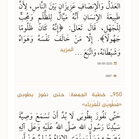
العَدْلُ وَالْإِنصَافِ عَزِيزَانِ بَيْنَ النَّاسِ، لِأَنَّ
طَبِيعَةَ الإِنسَانِ أَنَّهُ مَيَّالٌ لِلظُّلْمِ وَمُحِبٌّ
لِلْجَهْلِ، قَالَ تَعَالَى: ﴿إِنَّهُ كَانَ ظَلُومًا
جَهُولًا﴾. إِلَّا مَنْ خَالَفَ نَفْسَهُ وَهَوَاهُ
المزيد
وَشَيْطَانَهُ، وَاتَّبَعَ ...
08-08-2025
5807
01-08-2025
6025 مشاهدة
950ـ خطبة الجمعة: حتى نفوز بطوبى
«فَطُوبَى لِلْغُرَبَاءِ»
حَتَّى نَفُوزَ بِطُوبَى لَا بُدَّ أَنْ نَسْمَعَ وَصِيَّةَ
سَيِّدِنَا رَسُولِ اللهِ صَلَّى اللهُ عَلَيْهِ وَعَلَى آلِهِ
وَصَحْبِهِ وَسَلَّمَ، رَوَى الإِمَامُ مُسْلِمٌ عَنْ أَبِي