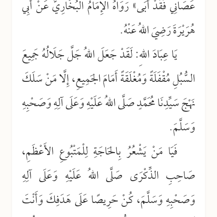
عَصَانِي فَقَدْ أَبَى» رَوَاهُ الإِمَامُ البُخَارِيُّ عَنْ أَبِي
هُرَيْرَةَ رَضِيَ اللهُ عَنْهُ.
يَا عِبَادَ اللهِ: لَقَدْ جَعَلَ اللهُ جَلَّ جَلَالُهُ جَمِيعَ
السُّبُلِ مُقْفَلَةً وَمُغْلَقَةً أَمَامَ الجَمِيعِ، إِلَّا مَنْ سَلَكَ
نَهْجَ سَيِّدِنَا مُحَمَّدٍ صَلَّى اللهُ عَلَيْهِ وَعَلَى آلِهِ وَصَحْبِهِ
وَسَلَّمَ.
فَيَا مَنْ يَشْعُرُ بِالحَاجَةِ لِلْمَتْبُوعِ الأَعْظَمِ،
صَاحِبِ الذِّكْرَى صَلَّى اللهُ عَلَيْهِ وَعَلَى آلِهِ
وَصَحْبِهِ وَسَلَّمَ، كُنْ حَرِيصًا عَلَى هَدَفِكَ وَأَنْتَ