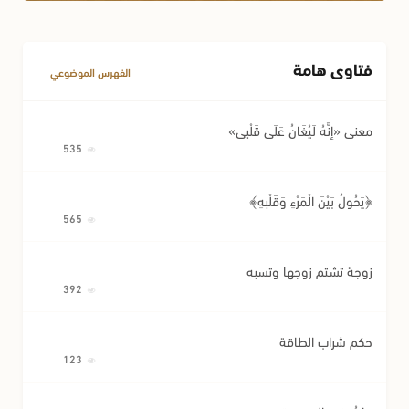
فتاوى هامة
الفهرس الموضوعي
معنى «إِنَّهُ لَيُغَانُ عَلَى قَلْبِي»
535
﴿يَحُولُ بَيْنَ الْمَرْءِ وَقَلْبِهِ﴾
565
زوجة تشتم زوجها وتسبه
392
حكم شراب الطاقة
123