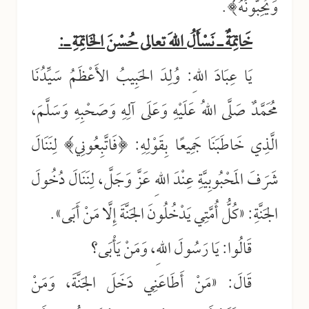
وَيُحِبُّونَهُ﴾.
خَاتِمَةٌ ـ نَسْأَلُ اللهَ تعالى حُسْنَ الخَاتِمَةِ ـ:
يَا عِبَادَ اللهِ: وُلِدَ الحَبِيبُ الأَعْظَمُ سَيِّدُنَا
مُحَمَّدٌ صَلَّى اللهُ عَلَيْهِ وَعَلَى آلِهِ وَصَحْبِهِ وَسَلَّمَ،
الَّذِي خَاطَبَنَا جَمِيعًا بِقَوْلِهِ: ﴿فَاتَّبِعُونِي﴾ لِنَنَالَ
شَرَفَ المَحْبُوبِيَّةِ عِنْدَ اللهِ عَزَّ وَجَلَّ، لِنَنَالَ دُخُولَ
الجَنَّةِ: «كُلُّ أُمَّتِي يَدْخُلُونَ الجَنَّةَ إِلَّا مَنْ أَبَى».
قَالُوا: يَا رَسُولَ اللهِ، وَمَنْ يَأْبَى؟
قَالَ: «مَنْ أَطَاعَنِي دَخَلَ الجَنَّةَ، وَمَنْ