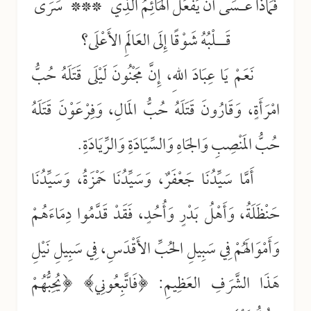
فَمَاذَا عَـسَى أَنْ يَفْعَلَ الهَائِمُ الَّذِي *** سَرَى
قَــلْبُهُ شَوْقًا إِلَى العَالَمِ الأَعْلَى؟
نَعَمْ يَا عِبَادَ اللهِ، إِنَّ مَجْنُونَ لَيْلَى قَتَلَهُ حُبُّ
امْرَأَةٍ، وَقَارُونَ قَتَلَهُ حُبُّ المَالِ، وَفِرْعَوْنَ قَتَلَهُ
حُبُّ المَنْصِبِ وَالجَاهِ وَالسِّيَادَةِ وَالرِّيَادَةِ.
أَمَّا سَيِّدُنَا جَعْفَرٌ، وَسَيِّدُنَا حَمْزَةُ، وَسَيِّدُنَا
حَنْظَلَةُ، وَأَهْلُ بَدْرٍ وَأُحُدٍ، فَقَدْ قَدَّمُوا دِمَاءَهُمْ
وَأَمْوَالَهُمْ فِي سَبِيلِ الحُبِّ الأَقْدَسِ، فِي سَبِيلِ نَيْلِ
هَذَا الشَّرَفِ العَظِيمِ: ﴿فَاتَّبِعُونِي﴾ ﴿يُحِبُّهُمْ