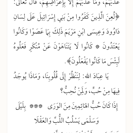
عَذَّبَهُمْ، وَمَا عَذَّبَهُمْ إِلَّا بِإِعْرَاضِهِمْ، قَالَ تَعَالَى:
﴿لُعِنَ الَّذِينَ كَفَرُوا مِنْ بَنِي إِسْرَائِيلَ عَلَى لِسَانِ
دَاوُودَ وَعِيسَى ابْنِ مَرْيَمَ ذَلِكَ بِمَا عَصَوْا وَكَانُوا
يَعْتَدُونَ * كَانُوا لَا يَتَنَاهَوْنَ عَنْ مُنْكَرٍ فَعَلُوهُ
لَبِئْسَ مَا كَانُوا يَفْعَلُونَ﴾.
يَا عِبَادَ اللهِ: لِنَنْظُرْ إِلَى قُلُوبِنَا، وَمَاذَا يُوجَدُ
فِيهَا مِنْ حُبٍّ، وَلِمَنْ نُحِبُّ؟
إِذَا كَانَ حُبُّ الهَائِمِينَ مِنَ الوَرَى *** بِلَيْلَى
وَسَلْمَى يَسْلُبُ اللُّبَّ وَالعَقْلَا