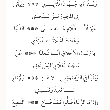
وَتَــنُوءُ بِهِ جُــهُودُ المَلَايِــــينِ *** وَيَبْقَى
فِي المَجْدِ رَمْــزُ الــتَّحَدِّي
غَيْرَ أَنَّ الــظَّلَامِ عَـــادَ عَـــلَى *** الدُّنْيَا
وَعَادَتْ أَخْلَاقُــنَا لِلْتَّرَدِّي
يَا رَسُولَ الْأَخْلَاقِ إِنَّـــا شُغِلْنَا *** عَنْ
سَجَايَا الْعُلَا بِمَا لَيْسَ يُجْدِي
وَبَقَيْنَا فِي التَّيْهِ نَمْشِي بِـــلا هَـادٍ *** وَلَمْ نَدْرِ
مَـــــا نُعِيدُ وَنُبْـــدِي
وَإِذَا مَا الرُّعَاةُ ضَلُّوا فَـقَدْ ضَـاعَ *** الْقَطِيعُ