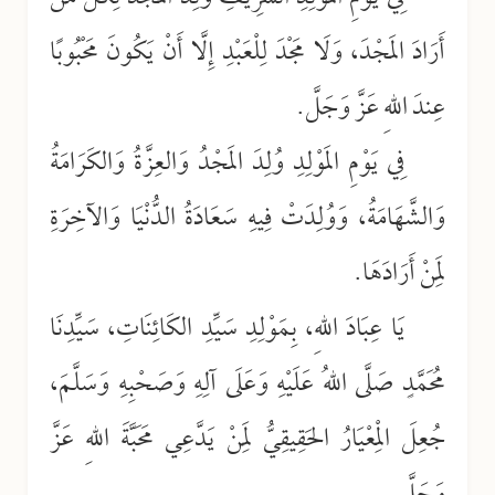
أَرَادَ المَجْدَ، وَلَا مَجْدَ لِلْعَبْدِ إِلَّا أَنْ يَكُونَ مَحْبُوبًا
عِندَ اللهِ عَزَّ وَجَلَّ.
فِي يَوْمِ المَوْلِدِ وُلِدَ المَجْدُ وَالعِزَّةُ وَالكَرَامَةُ
وَالشَّهَامَةُ، وَوُلِدَتْ فِيهِ سَعَادَةُ الدُّنْيَا وَالآخِرَةِ
لِمَنْ أَرَادَهَا.
يَا عِبَادَ اللهِ، بِمَوْلِدِ سَيِّدِ الكَائِنَاتِ، سَيِّدِنَا
مُحَمَّدٍ صَلَّى اللهُ عَلَيْهِ وَعَلَى آلِهِ وَصَحْبِهِ وَسَلَّمَ،
جُعِلَ الْمِعْيَارُ الحَقِيقِيُّ لِمَنْ يَدَّعِي مَحَبَّةَ اللهِ عَزَّ