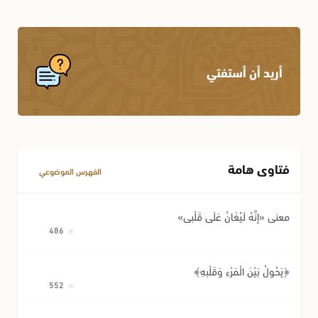
أريد أن أستفتي
فتاوى هامة
الفهرس الموضوعي
معنى «إِنَّهُ لَيُغَانُ عَلَى قَلْبِي»
486
﴿يَحُولُ بَيْنَ الْمَرْءِ وَقَلْبِهِ﴾
552