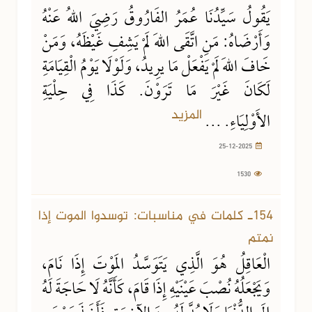
يَقُولُ سَيِّدُنَا عُمَرُ الفَارُوقُ رَضِيَ اللهُ عَنْهُ
وَأَرْضَاهُ: مَنِ اتَّقَى اللهَ لَمْ يَشِفِ غَيْظَهُ، وَمَنْ
خَافَ اللهَ لَمْ يَفْعَلْ مَا يرِيدُ، وَلَوْلَا يَوْمُ الْقِيَامَةِ
لَكَانَ غَيْرَ مَا تَرَوْنَ. كَذَا فِي حِلْيَةِ
المزيد
الأَوْلِيَاءِ. ...
25-12-2025
1530
09-11-2025
1685 مشاهدة
154ـ كلمات في مناسبات: توسدوا الموت إذا
نمتم
الْعَاقِلُ هُوَ الَّذِي يَتَوَسَّدُ المَوْتَ إِذَا نَامَ،
وَيَجْعَلُهُ نُصْبَ عَيْنَيْهِ إِذَا قَامَ، كَأَنَّهُ لَا حَاجَةَ لَهُ