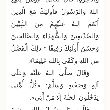
اللهَ وَالرَّسُولَ فَأُولَئِكَ مَعَ الَّذِينَ
أَنْعَمَ اللهُ عَلَيْهِمْ مِنَ النَّبِيِّينَ
وَالصِّدِّيقِينَ وَالشُّهَدَاءِ وَالصَّالِحِينَ
وَحَسُنَ أُولَئِكَ رَفِيقًا * ذَلِكَ الْفَضْلُ
مِنَ اللهِ وَكَفَى بِاللهِ عَلِيمًا﴾.
وَقَالَ صَلَّى اللهُ عَلَيْهِ وَعَلَى
آلِهِ وَصَحْبِهِ وَسَلَّمَ: «كُلُّ أُمَّتِي
يَدْخُلُونَ الجَنَّةَ إِلَّا مَنْ أَبَى».
قَالُوا: يَا رَسُولَ اللهِ، وَمَنْ