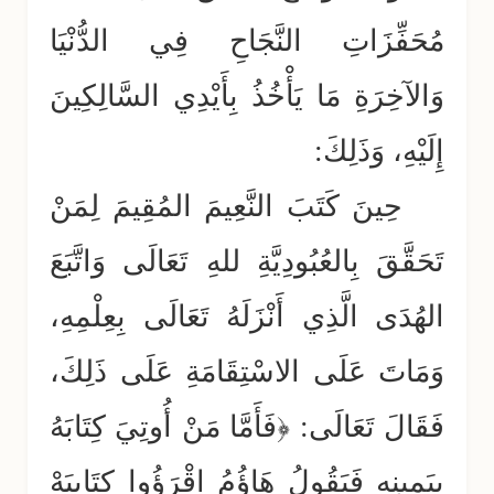
مُحَفِّزَاتِ النَّجَاحِ فِي الدُّنْيَا
وَالآخِرَةِ مَا يَأْخُذُ بِأَيْدِي السَّالِكِينَ
إِلَيْهِ، وَذَلِكَ:
حِينَ كَتَبَ النَّعِيمَ المُقِيمَ لِمَنْ
تَحَقَّقَ بِالعُبُودِيَّةِ للهِ تَعَالَى وَاتَّبَعَ
الهُدَى الَّذِي أَنْزَلَهُ تَعَالَى بِعِلْمِهِ،
وَمَاتَ عَلَى الاسْتِقَامَةِ عَلَى ذَلِكَ،
فَقَالَ تَعَالَى: ﴿فَأَمَّا مَنْ أُوتِيَ كِتَابَهُ
بِيَمِينِهِ فَيَقُولُ هَاؤُمُ اقْرَؤُوا كِتَابِيَهْ