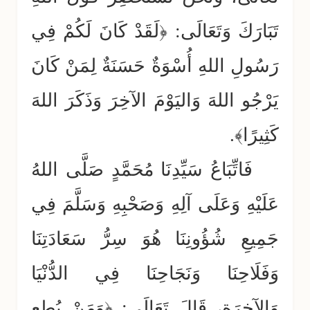
تَبَارَكَ وَتَعَالَى: ﴿لَقَدْ كَانَ لَكُمْ فِي
رَسُولِ اللهِ أُسْوَةٌ حَسَنَةٌ لِمَنْ كَانَ
يَرْجُو اللهَ وَاليَوْمَ الآخِرَ وَذَكَرَ اللهَ
كَثِيرًا﴾.
فَاتِّبَاعُ سَيِّدِنَا مُحَمَّدٍ صَلَّى اللهُ
عَلَيْهِ وَعَلَى آلِهِ وَصَحْبِهِ وَسَلَّمَ فِي
جَمِيعِ شُؤُونِنَا هُوَ سِرُّ سَعَادَتِنَا
وَفَلَاحِنَا وَنَجَاحِنَا فِي الدُّنْيَا
وَالآخِرَةِ، قَالَ تَعَالَى: ﴿وَمَنْ يُطِعِ