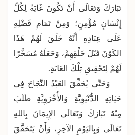
تَبَارَكَ وَتَعَالَى أَنْ تَكُونَ غَايَةً لِكُلِّ
إِنْسَانٍ مُؤْمِنٍ؛ وَمِنْ تَمَامِ فَضْلِهِ
عَلَى عِبَادِهِ أَنَّهُ خَلَقَ لَهُمْ هَذَا
الكَوْنَ قَبْلَ خَلْقِهِمْ، وَجَعَلَهُ مُسَخَّرًا
لَهُمْ لِتَحْقِيقِ تِلْكَ الغَايَةِ.
وَحَتَّى يُحَقِّقَ العَبْدُ النَّجَاحَ فِي
حَيَاتِهِ الدُّنْيَوِيَّةِ وَالأُخْرَوِيَّةِ طَلَبَ
مِنْهُ تَبَارَكَ وَتَعَالَى الإِيمَانَ بِاللهِ
تَعَالَى وَبِاليَوْمِ الآخِرِ، وَأَنْ يَتَحَقَّقَ