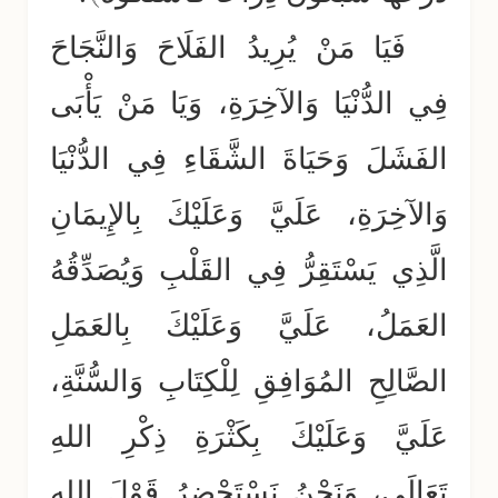
فَيَا مَنْ يُرِيدُ الفَلَاحَ وَالنَّجَاحَ
فِي الدُّنْيَا وَالآخِرَةِ، وَيَا مَنْ يَأْبَى
الفَشَلَ وَحَيَاةَ الشَّقَاءِ فِي الدُّنْيَا
وَالآخِرَةِ، عَلَيَّ وَعَلَيْكَ بِالإِيمَانِ
الَّذِي يَسْتَقِرُّ فِي القَلْبِ وَيُصَدِّقُهُ
العَمَلُ، عَلَيَّ وَعَلَيْكَ بِالعَمَلِ
الصَّالِحِ المُوَافِقِ لِلْكِتَابِ وَالسُّنَّةِ،
عَلَيَّ وَعَلَيْكَ بِكَثْرَةِ ذِكْرِ اللهِ
تَعَالَى، وَنَحْنُ نَسْتَحْضِرُ قَوْلَ اللهِ