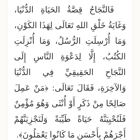
فَالنَّجَاحُ قِصَّةُ الحَيَاةِ الدُّنْيَا،
وَغَايَةُ خَلْقِ اللهِ تَعَالَى لِهَذَا الكَوْنِ،
وَمَا أُرْسِلَتِ الرُّسُلُ، وَمَا أُنْزِلَتِ
الكُتُبُ، إِلَّا لِدَعْوَةِ النَّاسِ إِلَى
النَّجَاحِ الحَقِيقِيِّ فِي الدُّنْيَا
وَالآخِرَةِ، فَقَالَ تَعَالَى: ﴿مَنْ عَمِلَ
صَالِحًا مِنْ ذَكَرٍ أَوْ أُنْثَى وَهُوَ مُؤْمِنٌ
فَلَنُحْيِيَنَّهُ حَيَاةً طَيِّبَةً وَلَنَجْزِيَنَّهُمْ
أَجْرَهُمْ بِأَحْسَنِ مَا كَانُوا يَعْمَلُونَ﴾.