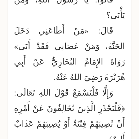
يَأْبَى؟
قَالَ: «مَنْ أَطَاعَنِي دَخَلَ
الجَنَّةَ، وَمَنْ عَصَانِي فَقَدْ أَبَى»
رَوَاهُ الإِمَامُ البُخَارِيُّ عَنْ أَبِي
هُرَيْرَةَ رَضِيَ اللهُ عَنْهُ.
وَإِلَّا فَلْنَسْمَعْ قَوْلَ اللهِ تَعَالَى:
﴿فَلْيَحْذَرِ الَّذِينَ يُخَالِفُونَ عَنْ أَمْرِهِ
أَنْ تُصِيبَهُمْ فِتْنَةٌ أَوْ يُصِيبَهُمْ عَذَابٌ