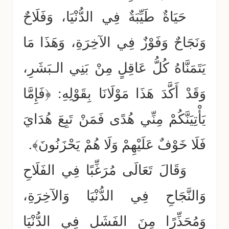
حَيَاةٌ طَيِّبَةٌ فِي الدُّنْيَا، وَفَلَاحٌ
وَنَجَاحٌ وَفَوْزٌ فِي الآخِرَةِ، وَهَذَا مَا
يَتَمَنَّاهُ كُلُّ عَاقِلٍ مِنْ بَنِي الـبَشَرِ،
وَقَدْ أَكَّدَ هَذَا مَوْلَانَا بِقَوْلِهِ: ﴿فَإِمَّا
يَأْتِيَنَّكُمْ مِنِّي هُدًى فَمَنْ تَبِعَ هُدَايَ
فَلَا خَوْفٌ عَلَيْهِمْ وَلَا هُمْ يَحْزَنُونَ﴾.
وَقَالَ تَعَالَى مُرَغِّبًا فِي الفَلَاحِ
وَالنَّجَاحِ فِي الدُّنْيَا وَالآخِرَةِ،
وَمُحَذِّرًا مِنَ الفَشَلِ فِي الدُّنْيَا