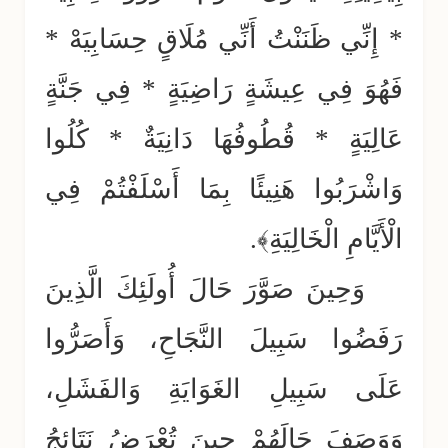
* إِنِّي ظَنَنْتُ أَنِّي مُلَاقٍ حِسَابِيَهْ *
فَهُوَ فِي عِيشَةٍ رَاضِيَةٍ * فِي جَنَّةٍ
عَالِيَةٍ * قُطُوفُهَا دَانِيَةٌ * كُلُوا
وَاشْرَبُوا هَنِيئًا بِمَا أَسْلَفْتُمْ فِي
الْأَيَّامِ الْخَالِيَةِ﴾.
وَحِينَ صَوَّرَ حَالَ أُولَئِكَ الَّذِينَ
رَفَضُوا سَبِيلَ النَّجَاحِ، وَأَصَرُّوا
عَلَى سَبِيلِ الغَوَايَةِ وَالفَشَلِ،
وَوَصَفَ حَالَهُمْ حِينَ تُعْرَضُ نَتَائِجُ