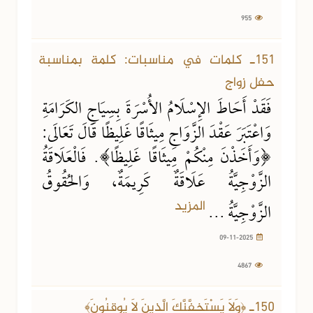
955
09-11-2025
4867 مشاهدة
151ـ كلمات في مناسبات: كلمة بمناسبة
حفل زواج
فَقَدْ أَحَاطَ الإِسْلَامُ الأُسْرَةَ بِسِيَاجِ الكَرَامَةِ
وَاعْتَبَرَ عَقْدَ الزَّوَاجِ مِيثَاقًا غَلِيظًا قَالَ تَعَالَى:
﴿وَأَخَذْنَ مِنْكُمْ مِيثَاقًا غَلِيظًا﴾. فَالْعَلَاقَةُ
الزَّوْجِيَّةُ عَلَاقَةٌ كَرِيمَةٌ، وَالحُقُوقُ
المزيد
الزَّوْجِيَّةُ ...
09-11-2025
4867
16-10-2025
1465 مشاهدة
150ـ ﴿وَلَا يَسْتَخِفَّنَّكَ الَّذِينَ لَا يُوقِنُونَ﴾