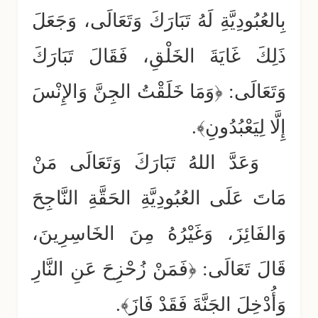
بِالعُبُودِيَّةِ لَهُ تَبَارَكَ وَتَعَالَى، وَجَعَلَ
ذَلِكَ غَايَةَ الخَلْقِ، فَقَالَ تَبَارَكَ
وَتَعَالَى: ﴿وَمَا خَلَقْتُ الجِنَّ وَالإِنْسَ
إِلَّا لِيَعْبُدُونِ﴾.
وَعَدَّ اللهُ تَبَارَكَ وَتَعَالَى مَنْ
مَاتَ عَلَى العُبُودِيَّةِ الحَقَّةِ النَّاجِحَ
وَالفَائِزَ، وَغَيْرُهُ مِنَ الخَاسِرِينَ،
قَالَ تَعَالَى: ﴿فَمَنْ زُحْزِحَ عَنِ النَّارِ
وَأُدْخِلَ الجَنَّةَ فَقَدْ فَازَ﴾.