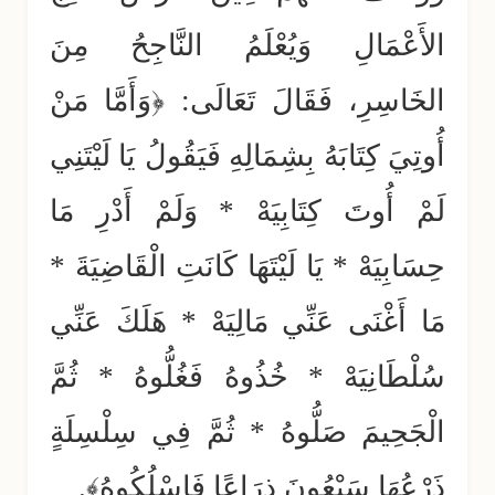
الأَعْمَالِ وَيُعْلَمُ النَّاجِحُ مِنَ
الخَاسِرِ، فَقَالَ تَعَالَى: ﴿وَأَمَّا مَنْ
أُوتِيَ كِتَابَهُ بِشِمَالِهِ فَيَقُولُ يَا لَيْتَنِي
لَمْ أُوتَ كِتَابِيَهْ * وَلَمْ أَدْرِ مَا
حِسَابِيَهْ * يَا لَيْتَهَا كَانَتِ الْقَاضِيَةَ *
مَا أَغْنَى عَنِّي مَالِيَهْ * هَلَكَ عَنِّي
سُلْطَانِيَهْ * خُذُوهُ فَغُلُّوهُ * ثُمَّ
الْجَحِيمَ صَلُّوهُ * ثُمَّ فِي سِلْسِلَةٍ
ذَرْعُهَا سَبْعُونَ ذِرَاعًا فَاسْلُكُوهُ﴾.