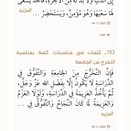
إِلَى الدُّنْيَا وَلَا بُدَّ لَهُ مِنَ الآخِرَةِ، فَأَخَذَ يَسْعَى
المزيد
لَهَا سَعْيَهَا وَهُوَ مُؤْمِنٌ، وَيَسْتَحْضِرُ ...
09-11-2025
1685
09-11-2025
955 مشاهدة
152ـ كلمات في مناسبات: كلمة بمناسبة
التخرج من الجامعة
فَإِنَّ التَّخَرُّجَ مِنَ الجَامِعَةِ وَالتَّفَوُّقَ فِي
الدِّرَاسَةِ لَا يَكُونُ إِلَّا بِفَضْلِ اللهِ عَزَّ وَجَلَّ،
ثُمَّ يَأْخُذُ العَزِيمَةَ فِي الدِّرَاسَةِ، وَلَوْلَا العَزْمُ
وَالعَزِيمَةُ لَمَا كَانَ النَّجَاحُ وَالتَّفَوُّقُ فِي ...
المزيد
09-11-2025