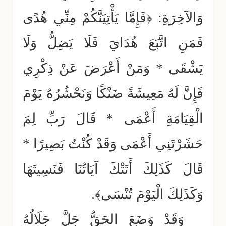
وَالآخِرَةِ: ﴿فَإِمَّا يَأْتِيَنَّكُمْ مِنِّي هُدًى
فَمَنِ اتَّبَعَ هُدَايَ فَلَا يَضِلُّ وَلَا
يَشْقَى * وَمَنْ أَعْرَضَ عَنْ ذِكْرِي
فَإِنَّ لَهُ مَعِيشَةً ضَنْكًا وَنَحْشُرُهُ يَوْمَ
الْقِيَامَةِ أَعْمَى * قَالَ رَبِّ لِمَ
حَشَرْتَنِي أَعْمَى وَقَدْ كُنْتُ بَصِيرًا *
قَالَ كَذَلِكَ أَتَتْكَ آيَاتُنَا فَنَسِيتَهَا
وَكَذَلِكَ الْيَوْمَ تُنْسَى﴾.
وَقَدْ وَضَعَ الحَقُّ جَلَّ جَلَالُهُ