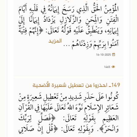
الْمُؤْمِنُ الْحَقُّ الَّذِي رَسَخَ إِيمَانُهُ فِي قَلْبِهِ أَيَّامَ
الْفِتَنِ وَالْمِحَنِ وَالزَّلَازِلِ يَزْدَادُ إِيمَانًا إِلَىٰ
إِيمَانِهِ، وَيَنْطَبِقُ عَلَيْهِ قَوْلُهُ تَعَالَى: ﴿إِنَّهُمْ فِتْيَةٌ
المزيد
آمَنُوا بِرَبِّهِمْ وَزِدْنَاهُمْ ...
16-10-2025
1465
04-06-2025
1100 مشاهدة
149ـ احذروا من تعطيل شعيرة الأضحية
كُونُوا عَلَى حَذَرٍ شَدِيدٍ مِنْ تَعْطِيلِ شَعِيرَةٍ مِنْ
شَعَائِرِ الإِسْلَامِ نَوَّهَ اللهُ تَعَالَى عَلَيْهَا فِي القُرْآنِ
العَظِيمِ بِقَوْلِهِ تَعَالَى: ﴿فَصَلِّ لِرَبِّكَ
وَانْحَرْ﴾. وَبِقَوْلِهِ تَعَالَى: ﴿قُلْ إِنَّ صَلَاتِي