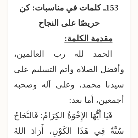
153ـ كلمات في مناسبات: كن
حريصًا على النجاح
مقدمة الكلمة:
الحمد لله رب العالمين،
وأفضل الصلاة وأتم التسليم على
سيدنا محمد، وعلى آله وصحبه
أجمعين، أما بعد:
فَيَا أَيُّهَا الإِخْوَةُ الكِرَامُ: فَالنَّجَاحُ
سُنَّةٌ فِي هَذَا الكَوْنِ، أَرَادَ اللهُ