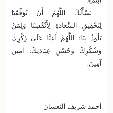
أَلِيمٌ﴾.
نَسْأَلُكَ اللَّهُمَّ أَنْ تُوَفِّقَنَا
لِتَحْقِيقِ السَّعَادَةِ لِأَنْفُسِنَا وَلِمَنْ
يَلُوذُ بِنَا؛ اللَّهُمَّ أَعِنَّا عَلَى ذِكْرِكَ
وَشُكْرِكَ وَحُسْنِ عِبَادَتِكَ. آمِينَ
آمِينَ.
أحمد شريف النعسان