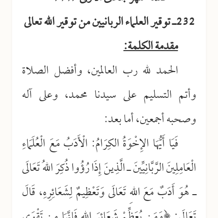
232ـ توقير العلماء الربانيين من توقير الله تعالى
مقدمة الكلمة:
الحمد لله رب العالمين، وأفضل الصلاة
وأتم التسليم على سيدنا محمد، وعلى آله
وصحبه أجمعين، أما بعد:
فَيَا أَيُّهَا الإِخْوَةُ الكِرَامُ: الْأَدَبُ مَعَ الْعُلَمَاءِ
الْعَامِلِينَ الرَّبَّانِيِّينَ ـ الَّذِينَ إِذَا رُؤُوا ذُكِرَ اللهُ تَعَالَى
ـ هُوَ أَدَبٌ مَعَ اللهِ تَعَالَى وَتَعْظِيمٌ لِشَعَائِرِهِ، قَالَ
تَعَالَى: ﴿وَمَن يُعَظِّمْ شَعَائِرَ اللهِ فَإِنَّهَا مِن تَقْوَى