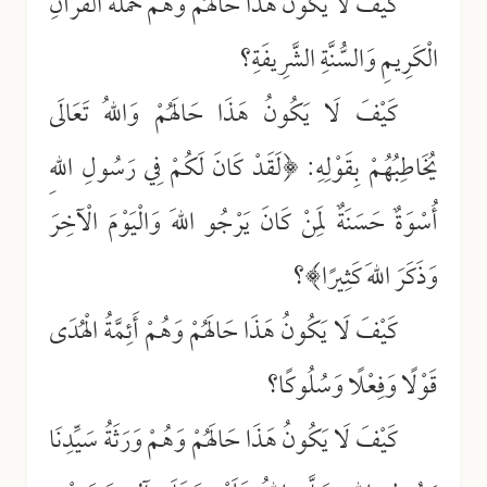
كَيْفَ لَا يَكُونُ هَذَا حَالَهُمْ وَهُمْ حَمَلَةُ الْقُرْآنِ
الْكَرِيمِ وَالسُّنَّةِ الشَّرِيفَةِ؟
كَيْفَ لَا يَكُونُ هَذَا حَالَهُمْ وَاللهُ تَعَالَى
يُخَاطِبُهُمْ بِقَوْلِهِ: ﴿لَقَدْ كَانَ لَكُمْ فِي رَسُولِ اللهِ
أُسْوَةٌ حَسَنَةٌ لِمَنْ كَانَ يَرْجُو اللهَ وَالْيَوْمَ الْآخِرَ
وَذَكَرَ اللهَ كَثِيرًا﴾؟
كَيْفَ لَا يَكُونُ هَذَا حَالَهُمْ وَهُمْ أَئِمَّةُ الْهُدَى
قَوْلًا وَفِعْلًا وَسُلُوكًا؟
كَيْفَ لَا يَكُونُ هَذَا حَالَهُمْ وَهُمْ وَرَثَةُ سَيِّدِنَا