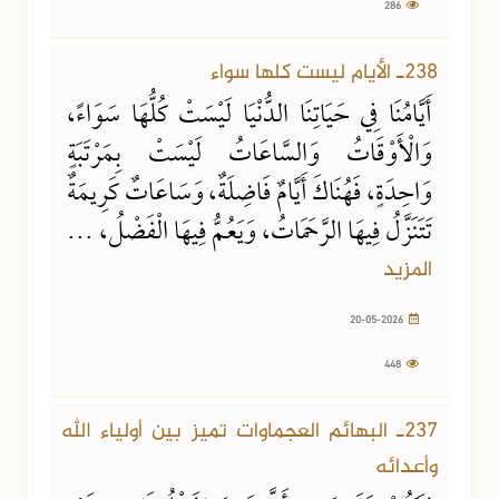
286
20-05-2026
448 مشاهدة
238ـ الأيام ليست كلها سواء
أَيَّامُنَا فِي حَيَاتِنَا الدُّنْيَا لَيْسَتْ كُلُّهَا سَوَاءً،
وَالْأَوْقَاتُ وَالسَّاعَاتُ لَيْسَتْ بِمَرْتَبَةٍ
وَاحِدَةٍ، فَهُنَاكَ أَيَّامٌ فَاضِلَةٌ، وَسَاعَاتٌ كَرِيمَةٌ
تَتَنَزَّلُ فِيهَا الرَّحَمَاتُ، وَيَعُمُّ فِيهَا الْفَضْلُ، ...
المزيد
20-05-2026
448
23-04-2026
915 مشاهدة
237ـ البهائم العجماوات تميز بين أولياء الله
وأعدائه