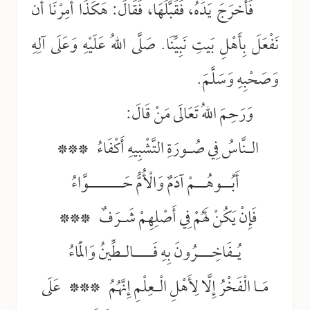
فَأَخرَجَ يَدَهُ، فَقَبَّلَهَا، فَقَالَ: هَكَذَا أُمِرْنَا أن
نَفْعَلَ بِأَهْلِ بَيتِ نَبِيِّنَا. صَلَّى اللهُ عَلَيْهِ وَعَلَى آلِهِ
وَصَحْبِهِ وَسَلَّمَ.
وَرَحِمَ اللهُ تَعَالَى مَنْ قَالَ:
الـنَّاسُ فِي صُـورَةِ التَّشْبِيهِ أَكْفَاءُ ***
أَبُــوهُــمْ آدَمٌ وَالْأُمُّ حَـــــــوَّاءُ
فَإِنْ يَكُنْ لَهُمْ فِي أَصْلِهِمْ شَـرَفٌ ***
يُـفَاخِـــرُونَ بِهِ فَــــالـطِّينُ وَالْمَاءُ
مَـا الْفَخْرُ إِلَّا لِأَهْلِ الْـعِلْمِ إِنَّهُمُ *** عَلَى