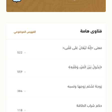
فتاوى هامة
الفهرس الموضوعي
معنى «إِنَّهُ لَيُغَانُ عَلَى قَلْبِي»
522
﴿يَحُولُ بَيْنَ الْمَرْءِ وَقَلْبِهِ﴾
559
زوجة تشتم زوجها وتسبه
386
حكم شراب الطاقة
118