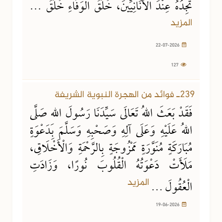
تَجِدُهُ عِنْدَ الْأَنَانِيِّينَ، خُلُقُ الْوَفَاءِ خُلُقُ ...
المزيد
22-07-2026
127
19-06-2026
286 مشاهدة
239ـ فوائد من الهجرة النبوية الشريفة
فَقَدْ بَعَثَ اللهُ تَعَالَى سَيِّدَنَا رَسُولَ اللهِ صَلَّى
اللهُ عَلَيْهِ وَعَلَى آلِهِ وَصَحْبِهِ وَسَلَّمَ بِدَعْوَةٍ
مُبَارَكَةٍ مُنَوَّرَةٍ مَمْزُوجَةٍ بِالرَّحْمَةِ وَالْأَخْلَاقِ،
مَلَأَتْ دَعْوَتُهُ الْقُلُوبَ نُورًا، وَزَادَتِ
المزيد
الْعُقُولَ ...
19-06-2026