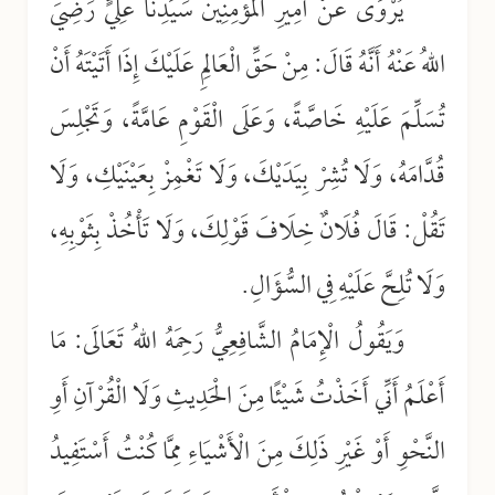
يُرْوَى عَنْ أَمِيرِ الْمُؤْمِنِينَ سَيِّدِنَا عَلِيٍّ رَضِيَ
اللهُ عَنْهُ أَنَّهُ قَالَ: مِنْ حَقِّ الْعَالِمِ عَلَيْكَ إِذَا أَتَيْتَهُ أَنْ
تُسَلِّمَ عَلَيْهِ خَاصَّةً، وَعَلَى الْقَوْمِ عَامَّةً، وَتَجْلِسَ
قُدَّامَهُ، وَلَا تُشِرْ بِيَدَيْكَ، وَلَا تَغْمِزْ بِعَيْنَيْكِ، وَلَا
تَقُلْ: قَالَ فُلَانٌ خِلَافَ قَوْلِكَ، وَلَا تَأْخُذْ بِثَوْبِهِ،
وَلَا تُلِحَّ عَلَيْهِ فِي السُّؤَالِ.
وَيَقُولُ الْإِمَامُ الشَّافِعِيُّ رَحِمَهُ اللهُ تَعَالَى: مَا
أَعْلَمُ أَنِّي أَخَذْتُ شَيْئًا مِنَ الْحَدِيثِ وَلَا الْقُرْآنِ أَوِ
النَّحْوِ أَوْ غَيْرِ ذَلِكَ مِنَ الْأَشْيَاءِ مِمَّا كُنْتُ أَسْتَفِيدُ