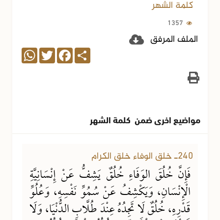
كلمة الشهر
1357
الملف المرفق
WhatsApp
Twitter
Facebook
Share
مواضيع اخرى ضمن كلمة الشهر
22-07-2026
127 مشاهدة
240ـ خلق الوفاء خلق الكرام
فَإِنَّ خُلُقَ الوَفَاءِ خُلُقٌ يَشِفُّ عَنْ إِنْسَانِيَّةِ
الْإِنْسَانِ، وَيَكْشِفُ عَنْ سُمُوِّ نَفْسِهِ، وَعُلُوِّ
قَدْرِهِ، خُلُقٌ لَا تَجِدُهُ عِنْدَ طُلَّابِ الدُّنْيَا، وَلَا