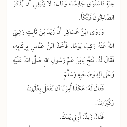
عِلَّةٍ فَاسْتَوَى جَالِسًا، وَقَالَ: لا يَنْبَغِي أَنْ يُذْكَرَ
الصَّالِحُونَ فَيُتَّكَأَ.
وَرَوَى ابْنُ عَسَاكِرَ أَنَّ زَيْدَ بْنَ ثَابِتٍ رَضِيَ
اللهُ عَنْهُ رَكِبَ يَوْمًا، فَأَخَذَ ابْنُ عَبَّاسٍ بِرِكَابِهِ،
فَقَالَ لَهُ: تَنَحَّ يَابْنَ عَمِّ رَسُولِ اللهِ صَلَّى اللهُ عَلَيْهِ
وَعَلَى آلِهِ وَصَحْبِهِ وَسَلَّمَ.
فَقَالَ لَهُ: هَكَذَا أُمِرْنَا أن نَفْعَلَ بِعُلَمَائِنَا
وَكُبَرَائِنَا.
فَقَالَ زَيدٌ: أَرِنِي يَدَكَ.