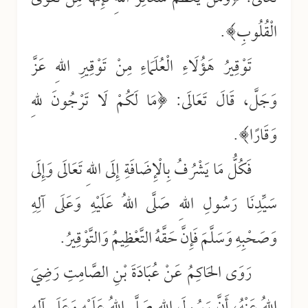
الْقُلُوبِ﴾.
تَوْقِيرُ هَؤُلَاءِ الْعُلَمَاءِ مِنْ تَوْقِيرِ اللهِ عَزَّ
وَجَلَّ، قَالَ تَعَالَى: ﴿مَا لَكُمْ لَا تَرْجُونَ للهِ
وَقَارًا﴾.
فَكُلُّ مَا يَشْرُفُ بِالْإِضَافَةِ إِلَى اللهِ تَعَالَى وَإِلَى
سَيِّدِنَا رَسُولِ اللهِ صَلَّى اللهُ عَلَيْهِ وَعَلَى آلِهِ
وَصَحْبِهِ وَسَلَّمَ فَإِنَّ حَقَّهُ التَّعْظِيمُ وَالتَّوْقِيرُ.
رَوَى الحَاكِمُ عَنْ عُبَادَةَ بْنِ الصَّامِتِ رَضِيَ