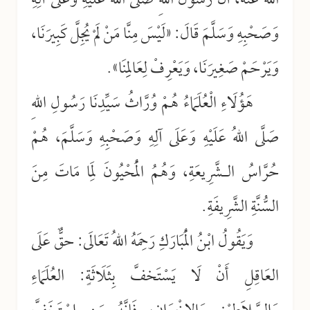
اللهُ عَنْهُ، أَنَّ رَسُولَ اللهِ صَلَّى اللهُ عَلَيْهِ وَعَلَى آلِهِ
وَصَحْبِهِ وَسَلَّمَ قَالَ: «لَيْسَ مِنَّا مَنْ لَمْ يُجِلَّ كَبِيرَنَا،
وَيَرْحَمْ صَغِيرَنَا، وَيَعْرِفْ لِعَالِمِنَا».
هَؤُلَاءِ الْعُلَمَاءُ هُمْ وُرَّاثُ سَيِّدِنَا رَسُولِ اللهِ
صَلَّى اللهُ عَلَيْهِ وَعَلَى آلِهِ وَصَحْبِهِ وَسَلَّمَ، هُمْ
حُرَّاسُ الـشَّرِيعَةِ، وَهُمُ الْمُحْيُونَ لِمَا مَاتَ مِنَ
السُّنَّةِ الشَّرِيفَةِ.
وَيَقُولُ ابْنُ الْمُبَارَكِ رَحِمَهُ اللهُ تَعَالَى: حقٌّ عَلَى
العَاقِلِ أَنْ لَا يَسْتَخفَّ بِثَلَاثَةٍ: العُلَمَاءِ