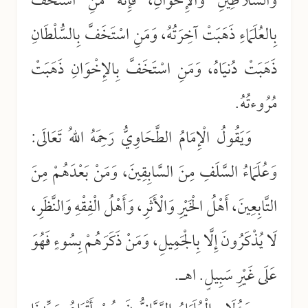
وَالسَّلاَطِيْنِ وَالإِخْوَانِ، فَإِنَّهُ مَنِ اسْتَخَفَّ
بِالعُلَمَاءِ ذَهَبَتْ آخِرَتُهُ، وَمَنِ اسْتَخَفَّ بِالسُّلْطَانِ
ذَهَبَتْ دُنيَاهُ، وَمَنِ اسْتَخَفَّ بِالإِخْوَانِ ذَهَبَتْ
مُرُوءتُهُ.
وَيَقُولُ الْإِمَامُ الطَّحَاوِيُّ رَحِمَهُ اللهُ تَعَالَى:
وَعُلَمَاءُ السَّلَفِ مِنَ السَّابِقِينَ، وَمَنْ بَعْدَهُمْ مِنَ
التَّابِعِينَ، أَهْلُ الْخَيْرِ وَالْأَثَرِ، وَأَهْلُ الْفِقْهِ وَالنَّظَرِ،
لَا يُذْكَرُونَ إِلَّا بِالْجَمِيلِ، وَمَنْ ذَكَرَهُمْ بِسُوءٍ فَهُوَ
عَلَى غَيْرِ سَبِيلٍ. اهـ.