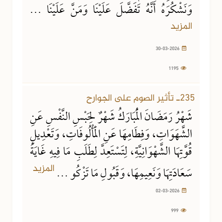
وَنَشْكُرَهُ أَنَّهُ تَفَضَّلَ عَلَيْنَا وَمَنَّ عَلَيْنَا ...
المزيد
30-03-2026
1195
02-03-2026
999 مشاهدة
235ـ تأثير الصوم على الجوارح
شَهْرُ رَمَضَانَ الْمُبَارَكُ شَهْرٌ لِحَبْسِ النَّفْسِ عَنِ
الشَّهَوَاتِ، وَفِطَامِهَا عَنِ الْمَأْلُوفَاتِ، وَتَعْدِيلِ
قُوَّتِهَا الشَّهْوَانِيَّةِ، لِتَسْتَعِدَّ لِطَلَبِ مَا فِيهِ غَايَةُ
المزيد
سَعَادَتِهَا وَنَعِيمِهَا، وَقَبُولِ مَا تَزْكُو ...
02-03-2026
999