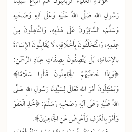
هَؤُلَاءِ الْعُلَمَاءُ الرَّبَّانِيُّونَ هُمْ أَتْبَاعُ سَيِّدِنَا
رَسُولِ اللهِ صَلَّى اللهُ عَلَيْهِ وَعَلَى آلِهِ وَصَحْبِهِ
وَسَلَّمَ، السَّائِرُونَ عَلَى هَدْيِهِ، وَالنَّاهِلُونَ مِنْ
عِلْمِهِ، وَالْمُتَخَلِّقُونَ بِأَخْلَاقِهِ، لَا يُقَابِلُونَ الإِسَاءَةَ
بالإِسَاءَةِ، بَلْ يَتَّصِفُونَ بِصِفَاتِ عِبَادِ الرَّحْمَنِ:
﴿وَإِذَا خَاطَبَهُمُ الْجَاهِلُونَ قَالُوا سَلَامًا﴾
وَيَمْتَثِلُونَ أَمْرَ اللهِ تَعَالَى لِسَيِّدِنَا رَسُولِ اللهِ صَلَّى
اللهُ عَلَيْهِ وَعَلَى آلِهِ وَصَحْبِهِ وَسَلَّمَ: ﴿خُذِ الْعَفْوَ
وَأْمُرْ بِالْعُرْفِ وَأَعْرِضْ عَنِ الْجَاهِلِينَ﴾.