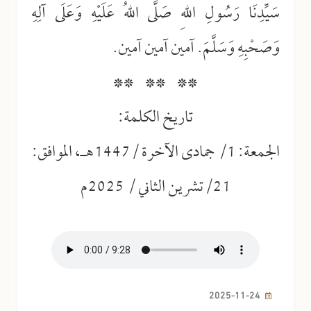
سَيِّدِنَا رَسُولِ اللهِ صَلَّى اللهُ عَلَيْهِ وَعَلَى آلِهِ
وَصَحْبِهِ وَسَلَّمَ. آمين آمين آمين.
** ** **
تاريخ الكلمة:
الجمعة: 1/ جمادى الآخرة /1447هـ، الموافق:
21/تشرين الثاني / 2025م
2025-11-24