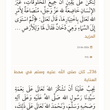
لِنَكُنْ عَلَى يَقِينٍ أَنَّ جَمِيعَ المَخْلُوقَاتِ، غَيْرَ
الإِنْسَانِ خَاضِعَةٌ للهِ عَزَّ وَجَلَّ، مُنْصَاعَةٌ لِأَمْرِ
اللهِ تَعَالَى بِاخْتِيَارِهَا، قَالَ تَعَالَى: ﴿ثُمَّ اسْتَوَى
إِلَى السَّمَاءِ وَهِيَ دُخَانٌ فَقَالَ لَهَا وَلِلْأَرْضِ ...
المزيد
23-04-2026
915
30-03-2026
1195 مشاهدة
236ـ كان صلى الله عليه وسلم في محط
العناية
يَجِبُ عَلَيْنَا أَنْ نَشْكُرَ اللهَ تَعَالَى عَلَى نِعْمَةِ
سَيِّدِنَا رَسُولِ اللهِ صَلَّى اللهُ عَلَيْهِ وَعَلَى آلِهِ
وَصَحْبِهِ وَسَلَّمَ، وَنَحْمَدَ اللهَ تَعَالَى عَلَى ذَلِكَ،