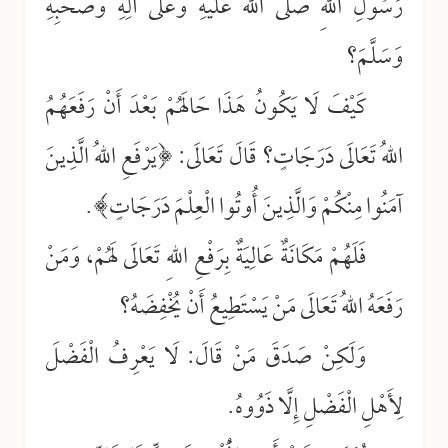
رَسُولِ اللهِ صَلَّى اللهُ عَلَيْهِ وَعَلَى آلِهِ وَصَحْبِهِ
وَسَلَّمَ؟
كَيْفَ لَا يَكُونُ هَذَا حَالَهُمْ بَعْدَ أَنْ رَفَعَهُمُ
اللهُ تَعَالَى دَرَجَاتٍ؟ قَالَ تَعَالَى: ﴿يَرْفَعِ اللهُ الَّذِينَ
آمَنُوا مِنْكُمْ وَالَّذِينَ أُوتُوا الْعِلْمَ دَرَجَاتٍ﴾.
فَلَهُمْ مَكَانَةٌ عَالِيَةٌ بِرَفْعِ اللهِ تَعَالَى لَهُمْ، وَمَنْ
رَفَعَهُ اللهُ تَعَالَى مَنْ يَسْتَطِيعُ أَنْ يُخْفِضَهُ؟
وَلَكِنْ صَدَقَ مَنْ قَالَ: لَا يَعْرِفُ الْفَضْلَ
لِأَهْلِ الْفَضْلِ إِلَّا ذَوُوهُ.