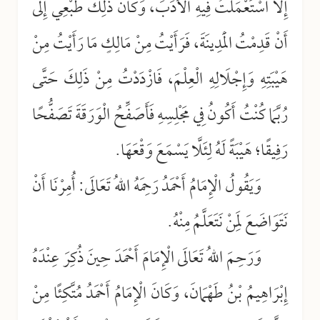
إِلَّا اسْتَعْمَلْتُ فِيهِ الْأَدَبَ، وَكَانَ ذَلِكَ طَبْعِي إِلَى
أَنْ قَدِمْتُ الْمَدِينَةَ، فَرَأَيْتُ مِنْ مَالِكٍ مَا رَأَيْتُ مِنْ
هَيْبَتِهِ وَإِجْلَالِهِ الْعِلْمَ، فَازْدَدْتُ مِنْ ذَلِكَ حَتَّى
رُبَّمَا كُنْتُ أَكُونُ فِي مَجْلِسِهِ فَأَصَفِّحُ الْوَرَقَةَ تَصَفُّحًا
رَفِيقًا؛ هَيْبَةً لَهُ لِئَلَّا يَسْمَعَ وَقْعَهَا.
وَيَقُولُ الْإِمَامُ أَحْمَدُ رَحِمَهُ اللهُ تَعَالَى: أُمِرْنَا أَنْ
نَتَوَاضَعَ لِمَنْ نَتَعَلَّمُ مِنْهُ.
وَرَحِمَ اللهُ تَعَالَى الْإِمَامَ أَحْمَدَ حِينَ ذُكِرَ عِنْدَهُ
إِبْرَاهِيمُ بْنُ طَهْمَانَ، وَكَانَ الْإِمَامُ أَحْمَدُ مُتَّكِئًا مِنْ