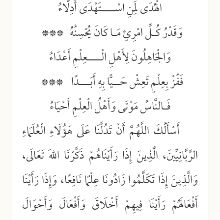
الْهُدَى لِمَنِ اسْــــتَهْدَى أَدِلَّاءُ
وَقَدْرُ كُـلِّ امْرِئٍ مَـا كَانَ يُحْسِنُهُ ***
وَالْجَاهِلُونَ لِأَهْلِ الْــــعِلْمِ أَعْدَاءُ
فَفُزْ بِعِلْمٍ تَعِشْ حَــيًّا بِهِ أَبَـــدًا ***
فَـالنَّاسُ مَوْتَى وَأَهْلُ الْعِلْمِ أَحْيَاءُ
أَسْأَلُكَ اللَّهُمَّ أَنْ تَدُلَّنَا عَلَى هَؤُلَاءِ الْعُلَمَاءِ
الرَّبَّانِيِّينَ، الَّذِينَ إِذَا رَأَيْنَاهُمْ ذَكَّرْنَا اللهَ تَعَالَى،
وَالَّذِينَ إِذَا تَكَلَّمُوا زَادُونَا عِلْمًا نَافِعًا، وَإِذَا رَأَيْنَا
أَفْعَالَهُمْ رَأَيْنَا فِيهِمْ أَخْلَاقَ وَأَفْعَالَ وَأَحْوَالَ