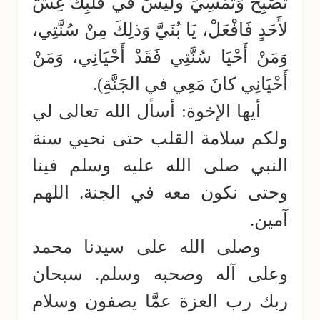
تُصْبِحَ وَتُمْسِيَ ولَيْسَ في قَلْبِكَ غِشٌّ
لأَحَدٍ فَافْعَلْ، يَا بُنَيَّ وَذلِكَ مِنْ سُنَّتِي،
وَمَنْ أَحْيَا سُنَّتِي فَقَدْ أَحْيَانِي، وَمَنْ
أَحْيَانِي كانَ مَعِي في الجَنَّةِ).
أيها الإخوة: أسأل الله تعالى لي
ولكم سلامة القلب حتى نحيي سنة
النبي صلى الله عليه وسلم فينا
وحتى نكون معه في الجنة. اللهم
آمين.
وصلى الله على سيدنا محمد
وعلى آله وصحبه وسلم. سبحان
ربك رب العزة عمَّا يصفون وسلام