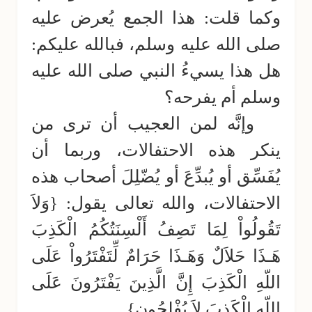
وكما قلت: هذا الجمع يُعرض عليه
صلى الله عليه وسلم، فبالله عليكم:
هل هذا يسيءُ النبي صلى الله عليه
وسلم أم يفرحه؟
وإنَّه لمن العجيب أن ترى من
ينكر هذه الاحتفالات، وربما أن
يُفَسِّق أو يُبدِّعَ أو يُضّلِلَ أصحاب هذه
الاحتفالات، والله تعالى يقول: {وَلاَ
تَقُولُواْ لِمَا تَصِفُ أَلْسِنَتُكُمُ الْكَذِبَ
هَـذَا حَلاَلٌ وَهَـذَا حَرَامٌ لِّتَفْتَرُواْ عَلَى
اللّهِ الْكَذِبَ إِنَّ الَّذِينَ يَفْتَرُونَ عَلَى
اللّهِ الْكَذِبَ لاَ يُفْلِحُون}.