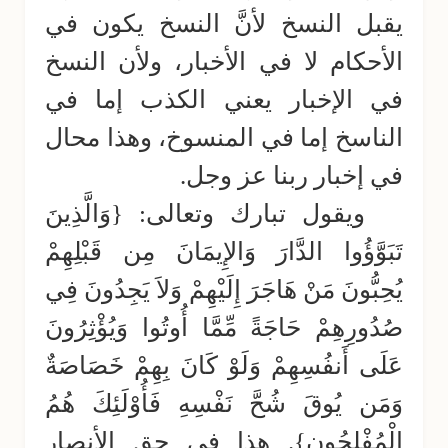
يقبل النسخ لأنَّ النسخ يكون في
الأحكام لا في الأخبار، ولأن النسخ
في الإخبار يعني الكذب إما في
الناسخ إما في المنسوخ، وهذا محال
في إخبار ربنا عز وجل.
ويقول تبارك وتعالى: {وَالَّذِينَ
تَبَوَّؤُوا الدَّارَ وَالإِيمَانَ مِن قَبْلِهِمْ
يُحِبُّونَ مَنْ هَاجَرَ إِلَيْهِمْ وَلاَ يَجِدُونَ فِي
صُدُورِهِمْ حَاجَةً مِّمَّا أُوتُوا وَيُؤْثِرُونَ
عَلَى أَنفُسِهِمْ وَلَوْ كَانَ بِهِمْ خَصَاصَةٌ
وَمَن يُوقَ شُحَّ نَفْسِهِ فَأُوْلَئِكَ هُمُ
الْمُفْلِحُون}. هذا في حق الأنصار