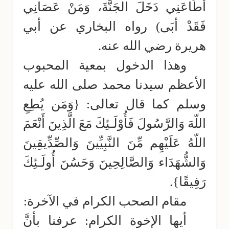
أَطَاعَنِي دَخَلَ الجَنَّةَ، وَمَنْ عَصَانِي
فَقَدْ أبَى) رواه البخاري عن أبي
هريرة رضي الله عنه.
وهذا الدخول بمعية المحبوب
الأعظم سيدنا محمد صلى الله عليه
وسلم كما قال تعالى: {وَمَن يُطِعِ
اللّهَ وَالرَّسُولَ فَأُوْلَـئِكَ مَعَ الَّذِينَ أَنْعَمَ
اللّهُ عَلَيْهِم مِّنَ النَّبِيِّينَ وَالصِّدِّيقِينَ
وَالشُّهَدَاء وَالصَّالِحِينَ وَحَسُنَ أُولَـئِكَ
رَفِيقًا}.
مقام الصحب الكرام في الآخرة:
أيها الإخوة الكرام: عرفنا بأنَّ