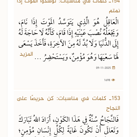
154ـ كلمات في مناسبات: توسدوا الموت إذا
نمتم
الْعَاقِلُ هُوَ الَّذِي يَتَوَسَّدُ المَوْتَ إِذَا نَامَ،
وَيَجْعَلُهُ نُصْبَ عَيْنَيْهِ إِذَا قَامَ، كَأَنَّهُ لَا حَاجَةَ لَهُ
إِلَى الدُّنْيَا وَلَا بُدَّ لَهُ مِنَ الآخِرَةِ، فَأَخَذَ يَسْعَى
المزيد
لَهَا سَعْيَهَا وَهُوَ مُؤْمِنٌ، وَيَسْتَحْضِرُ ...
09-11-2025
1698
09-11-2025
1308 مشاهدة
153ـ كلمات في مناسبات: كن حريصًا على
النجاح
فَالنَّجَاحُ سُنَّةٌ فِي هَذَا الكَوْنِ، أَرَادَ اللهُ تَبَارَكَ
وَتَعَالَى أَنْ تَكُونَ غَايَةً لِكُلِّ إِنْسَانٍ مُؤْمِنٍ؛