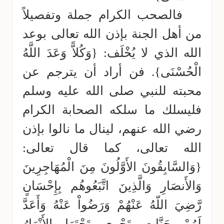
فالصحب الكرام جملة وتفصيلاً
من أهل الجنة بإذن الله تعالى بوعد
الله الذي لا يُخْلَف: {وَكُلاًّ وَعَدَ اللَّهُ
الْحُسْنَى}. فن أراد أن يترجم عن
محبته للنبي صلى الله عليه وسلم
فليسلك ما سلكه الصحابة الكرام
رضي الله عنهم، لينال ما نالوا بإذن
الله تعالى، كما قال تعالى:
{وَالسَّابِقُونَ الأَوَّلُونَ مِنَ الْمُهَاجِرِينَ
وَالأَنصَارِ وَالَّذِينَ اتَّبَعُوهُم بِإِحْسَانٍ
رَّضِيَ اللّهُ عَنْهُمْ وَرَضُواْ عَنْهُ وَأَعَدَّ
لَهُمْ جَنَّاتٍ تَجْرِي تَحْتَهَا الأَنْهَارُ