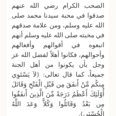
الصحب الكرام رضي الله عنهم
صدقوا في محبة سيدنا محمد صلى
الله عليه وسلم، ومن علامة صدقهم
في محبته صلى الله عليه وسلم أنهم
اتبعوه في أقوالهم وأفعالهم
وأحوالهم، فكانوا أهلاً لفضل الله عز
وجل بأن يكونوا من أهل الجنة
جميعاً، كما قال تعالى: {لاَ يَسْتَوِي
مِنكُم مَّنْ أَنفَقَ مِن قَبْلِ الْفَتْحِ وَقَاتَلَ
أُوْلَئِكَ أَعْظَمُ دَرَجَةً مِّنَ الَّذِينَ أَنفَقُوا
مِن بَعْدُ وَقَاتَلُوا وَكُلاًّ وَعَدَ اللَّهُ
الْحُسْنَى}.