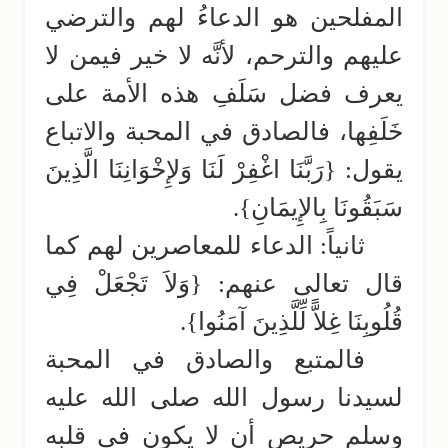
المفلحين هو الدعاءُ لهم والترضي
عليهم والترحم، لأنَّه لا خير فيمن لا
يعرف فضل سَلَفِ هذه الأمة على
خَلَفِها، فالصادق في المحبة والاتباع
يقول: {رَبَّنَا اغْفِرْ لَنَا وَلإِخْوَانِنَا الَّذِينَ
سَبَقُونَا بِالإِيمَانِ}.
ثانياً:
الدعاء للمعاصرين لهم كما
قال تعالى عنهم: {وَلاَ تَجْعَلْ فِي
قُلُوبِنَا غِلاًّ لِّلَّذِينَ آمَنُوا}.
فالمتبع والصادق في المحبة
لسيدنا رسول الله صلى الله عليه
وسلم حريص أن لا يكون في قلبه