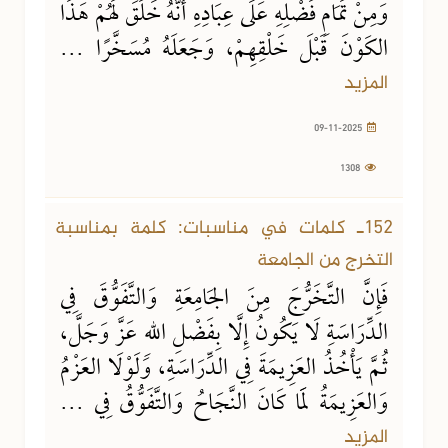
وَمِنْ تَمَامِ فَضْلِهِ عَلَى عِبَادِهِ أَنَّهُ خَلَقَ لَهُمْ هَذَا
الكَوْنَ قَبْلَ خَلْقِهِمْ، وَجَعَلَهُ مُسَخَّرًا ...
المزيد
09-11-2025
1308
09-11-2025
961 مشاهدة
152ـ كلمات في مناسبات: كلمة بمناسبة
التخرج من الجامعة
فَإِنَّ التَّخَرُّجَ مِنَ الجَامِعَةِ وَالتَّفَوُّقَ فِي
الدِّرَاسَةِ لَا يَكُونُ إِلَّا بِفَضْلِ اللهِ عَزَّ وَجَلَّ،
ثُمَّ يَأْخُذُ العَزِيمَةَ فِي الدِّرَاسَةِ، وَلَوْلَا العَزْمُ
وَالعَزِيمَةُ لَمَا كَانَ النَّجَاحُ وَالتَّفَوُّقُ فِي ...
المزيد