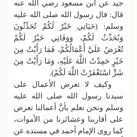
جيد عن ابن مسعود رضي الله عنه
قال: قال رسول الله صلى الله عليه
وسلم: (حَيَاتِي خَيْرٌ لَكُمْ تُحَدِّثُونَ
وَنُحَدِّثُ لَكُمْ، وَوَفَاتِي خَيْرٌ لَكُمْ
تُعْرَضُ عَلَيَّ أَعْمَالُكُمْ، فَمَا رَأَيْتُ مِنَ
خَيْرٍ حَمِدْتُ اللَّهَ عَلَيْهِ، وَمَا رَأَيْتُ مِنَ
شَرٍّ اسْتَغْفَرْتُ اللَّهَ لَكُمْ).
وكيف لا تعرض الأعمال على
سيدنا رسول الله صلى الله عليه
وسلم ونحن نعلم بأنَّ أعمالنا تعرض
على أقاربنا وعشائرنا من الأموات،
كما روى الإمام أحمد في مسنده عن