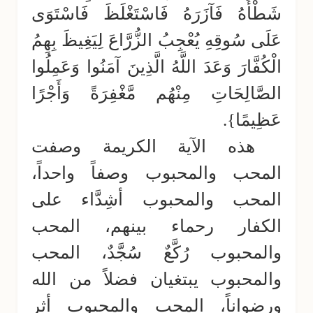
شَطْأَهُ فَآزَرَهُ فَاسْتَغْلَظَ فَاسْتَوَى
عَلَى سُوقِهِ يُعْجِبُ الزُّرَّاعَ لِيَغِيظَ بِهِمُ
الْكُفَّارَ وَعَدَ اللَّهُ الَّذِينَ آمَنُوا وَعَمِلُوا
الصَّالِحَاتِ مِنْهُم مَّغْفِرَةً وَأَجْرًا
عَظِيمًا}.
هذه الآية الكريمة وصفت
المحب والمحبوب وصفاً واحداً،
المحب والمحبوب أشِدَّاء على
الكفار رحماء بينهم، المحب
والمحبوب رُكَّعٌ سُجَّدٌ، المحب
والمحبوب يبتغيان فضلاً من الله
ورضواناً، المحب والمحبوب أثر