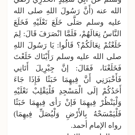
الله عنه (أَنَّ رَسُولَ اللهِ صلى الله
عليه وسلم صَلَّى خَلَعَ نَعْلَيْهِ فَخَلَعَ
النَّاسُ نِعَالَهُمْ، فَلَمَّا انْصَرَفَ قَالَ: لِمَ
خَلَعْتُمْ نِعَالَكُمْ؟ قَالُوا: يَا رَسُولَ اللهِ
صلى الله عليه وسلم رَأَيْنَاك خَلَعْتَ
فَخَلَعْنَا، فَقَالَ: إنَّ جِبْرِِيلَ أَتَانِي
فَأَخْبَرَنِي أَنَّ فِيهِمَا خَبَثًا فَإِذَا جَاءَ
أَحَدُكُمْ إلَى الْمَسْجِدِ فَلْيَقْلِبْ نَعْلَيْهِ
وَلْيَنْظُرْ فِيهِمَا فَإنْ رَأى فِيهِمَا خَبَثًا
فَلْيَمْسَحْهُ بِالأَرْضِ وَلْيُصَلِّ فِيهِمَا)
رواه الإمام أحمد.