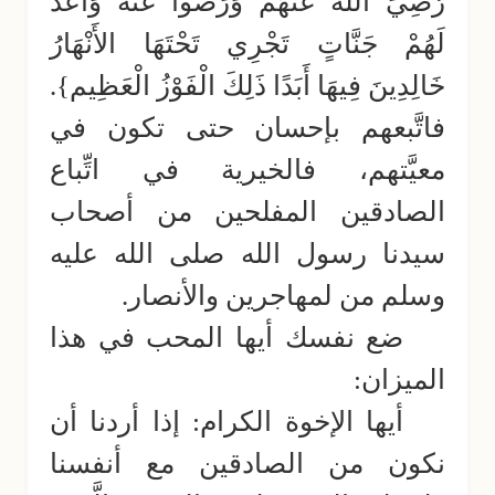
رَّضِيَ اللّهُ عَنْهُمْ وَرَضُواْ عَنْهُ وَأَعَدَّ
لَهُمْ جَنَّاتٍ تَجْرِي تَحْتَهَا الأَنْهَارُ
خَالِدِينَ فِيهَا أَبَدًا ذَلِكَ الْفَوْزُ الْعَظِيم}.
فاتَّبعهم بإحسان حتى تكون في
معيَّتهم، فالخيرية في اتِّباع
الصادقين المفلحين من أصحاب
سيدنا رسول الله صلى الله عليه
وسلم من لمهاجرين والأنصار.
ضع نفسك أيها المحب في هذا
الميزان:
أيها الإخوة الكرام: إذا أردنا أن
نكون من الصادقين مع أنفسنا