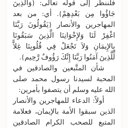
فلننظر إلى قوله تعالى: {وَالَّذِينَ
جَاؤُوا مِن بَعْدِهِمْ}. أي: من بعد
المهاجرين والأنصار {يَقُولُونَ رَبَّنَا
اغْفِرْ لَنَا وَلإِخْوَانِنَا الَّذِينَ سَبَقُونَا
بِالإِيمَانِ وَلاَ تَجْعَلْ فِي قُلُوبِنَا غِلاًّ
لِّلَّذِينَ آمَنُوا رَبَّنَا إِنَّكَ رَؤُوفٌ رَّحِيم}.
شأن المتَّبعين والصادقين في
المحبة لسيدنا رسول محمد صلى
الله عليه وسلم أن يتصفوا بأمرين:
أولاً:
الدعاء للمهاجرين والأنصار
الذين سبقوا الأمة بالإيمان، فعلامة
المتبع للصحب الكرام الصادقين