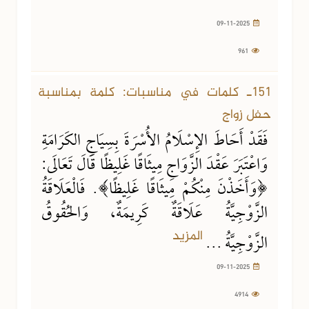
09-11-2025
961
09-11-2025
4914 مشاهدة
151ـ كلمات في مناسبات: كلمة بمناسبة
حفل زواج
فَقَدْ أَحَاطَ الإِسْلَامُ الأُسْرَةَ بِسِيَاجِ الكَرَامَةِ
وَاعْتَبَرَ عَقْدَ الزَّوَاجِ مِيثَاقًا غَلِيظًا قَالَ تَعَالَى:
﴿وَأَخَذْنَ مِنْكُمْ مِيثَاقًا غَلِيظًا﴾. فَالْعَلَاقَةُ
الزَّوْجِيَّةُ عَلَاقَةٌ كَرِيمَةٌ، وَالحُقُوقُ
المزيد
الزَّوْجِيَّةُ ...
09-11-2025
4914