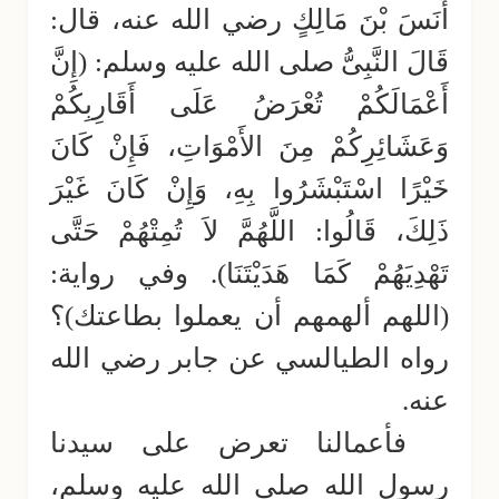
أَنَسَ بْنَ مَالِكٍ رضي الله عنه، قال:
قَالَ النَّبِىُّ صلى الله عليه وسلم: (إِنَّ
أَعْمَالَكُمْ تُعْرَضُ عَلَى أَقَارِبِكُمْ
وَعَشَائِرِكُمْ مِنَ الأَمْوَاتِ، فَإِنْ كَانَ
خَيْرًا اسْتَبْشَرُوا بِهِ، وَإِنْ كَانَ غَيْرَ
ذَلِكَ، قَالُوا: اللَّهُمَّ لاَ تُمِتْهُمْ حَتَّى
تَهْدِيَهُمْ كَمَا هَدَيْتَنَا). وفي رواية:
(اللهم ألهمهم أن يعملوا بطاعتك)؟
رواه الطيالسي عن جابر رضي الله
عنه.
فأعمالنا تعرض على سيدنا
رسول الله صلى الله عليه وسلم،