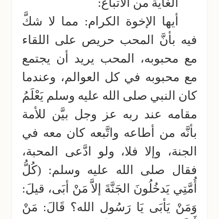
الغاية من الاتباع:
أيها الإخوة الكرام: مما لا شكَّ
فيه بأنَّ المحب حريص على اللقاء
مع محبوبه، المحب يريد أن يجتمع
مع محبوبه في كل العوالم، وعندما
كان النبي صلى الله عليه وسلم يَعْلَمُ
مقامه عند ربه عز وجل بيَّن للأمة
بأنَّه من أطاعه واتَّبعه كان معه في
الجنة، وإلا فلا، ولو ادَّعى المحبة،
فقال صلى الله عليه وسلم: (كُلُّ
أُمَّتِي يَدخُلُونَ الجَنَّةَ إلاَّ مَنْ أبَى، قيلَ:
وَمَنْ يَأبَى يَا رَسُول الله؟ قَالَ: مَنْ