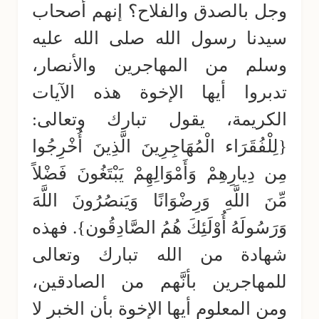
وجل بالصدق والفلاح؟ إنهم أصحاب
سيدنا رسول الله صلى الله عليه
وسلم من المهاجرين والأنصار،
تدبروا أيها الإخوة هذه الآيات
الكريمة، يقول تبارك وتعالى:
{لِلْفُقَرَاء الْمُهَاجِرِينَ الَّذِينَ أُخْرِجُوا
مِن دِيارِهِمْ وَأَمْوَالِهِمْ يَبْتَغُونَ فَضْلاً
مِّنَ اللَّهِ وَرِضْوَانًا وَيَنصُرُونَ اللَّهَ
وَرَسُولَهُ أُوْلَئِكَ هُمُ الصَّادِقُون}. فهذه
شهادة من الله تبارك وتعالى
للمهاجرين بأنَّهم من الصادقين،
ومن المعلوم أيها الإخوة بأن الخبر لا