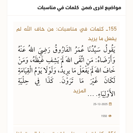
مواضيع اخرى ضمن كلمات في مناسبات
25-12-2025
1550 مشاهدة
155ـ كلمات في مناسبات: من خاف الله لم
يفعل ما يريد
يَقُولُ سَيِّدُنَا عُمَرُ الفَارُوقُ رَضِيَ اللهُ عَنْهُ
وَأَرْضَاهُ: مَنِ اتَّقَى اللهَ لَمْ يَشِفِ غَيْظَهُ، وَمَنْ
خَافَ اللهَ لَمْ يَفْعَلْ مَا يرِيدُ، وَلَوْلَا يَوْمُ الْقِيَامَةِ
لَكَانَ غَيْرَ مَا تَرَوْنَ. كَذَا فِي حِلْيَةِ
المزيد
الأَوْلِيَاءِ. ...
25-12-2025
1550
09-11-2025
1698 مشاهدة