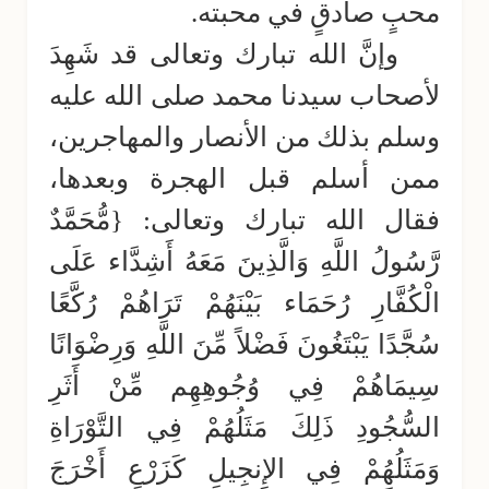
محبٍ صادقٍ في محبته.
وإنَّ الله تبارك وتعالى قد شَهِدَ
لأصحاب سيدنا محمد صلى الله عليه
وسلم بذلك من الأنصار والمهاجرين،
ممن أسلم قبل الهجرة وبعدها،
فقال الله تبارك وتعالى: {مُّحَمَّدٌ
رَّسُولُ اللَّهِ وَالَّذِينَ مَعَهُ أَشِدَّاء عَلَى
الْكُفَّارِ رُحَمَاء بَيْنَهُمْ تَرَاهُمْ رُكَّعًا
سُجَّدًا يَبْتَغُونَ فَضْلاً مِّنَ اللَّهِ وَرِضْوَانًا
سِيمَاهُمْ فِي وُجُوهِهِم مِّنْ أَثَرِ
السُّجُودِ ذَلِكَ مَثَلُهُمْ فِي التَّوْرَاةِ
وَمَثَلُهُمْ فِي الإِنجِيلِ كَزَرْعٍ أَخْرَجَ