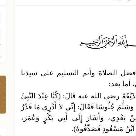
فضل الصلاة وأتم التسليم على سيدنا
أما بعد:
َ رضي الله عنه قَالَ: (كُنَّا عِنْدَ النَّبِيِّ
َلَّمَ جُلُوسًا فَقَالَ: إِنِّي لا أَدْرِي مَا قَدْرُ
 مِنْ بَعْدِي، وَأَشَارَ إِلَى أَبِي بَكْرٍ وَعُمَرَ،
مْ ابْنُ مَسْعُودٍ فَصَدِّقُوهُ).
ف