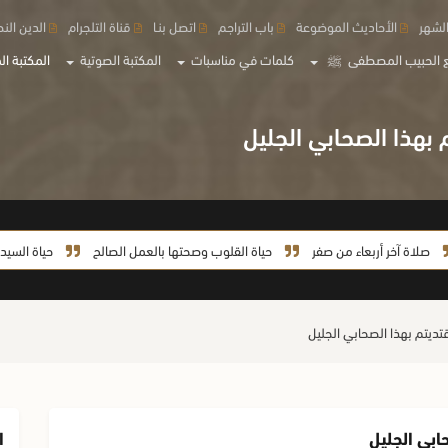
لشهر
الأحاديث الموضوعة
باب التراجم
اتصل بنـا
قناة التلجرام
الدين الن
 الحبيب المصطفى
ﷺ
كلمات في مناسبات
المكتبة الصوتية
المكتبة الم
خر أربعاء من صفر
حياة القلوب وصحتها بالعمل الصالح
حياة السيدة خديجة م
ا