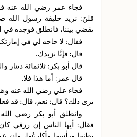
فجاء عمر رضي الله عنه فإذا
قلنَ: نريد خليفة رسول الله 
يقضي بيننا، فانطلق فوجده في ال
فقال: لا حاجة لي في إمارتكم،
قال: فإنَّا نزيدك.
قال أبو بكر: ثلاثمائة دينار وا
قال عمر: أما هذا فلا.
فجاء علي رضي الله عنه وهما 
ترى ذلك؟ قال: نعم، قال: قد فعلن
وانطلق أبو بكر رضي الله ع
فقال: أيها الناس إن رزقي كا
بطنها ورأسها وأكارِعُها، وإن عمر 