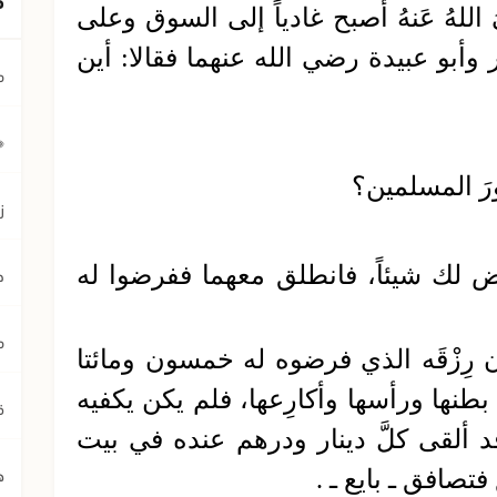
رَضِيَ اللهُ عَنهُ أصبح غادياً إلى السوق وعلى
مر وأبو عبيدة رضي الله عنهما فقالا: أين
م
﴿ي
مورَ المسلمين؟
ز
ض لك شيئاً، فانطلق معهما ففرضوا له
ح
م
 رِزْقَه الذي فرضوه له خمسون ومائتا
طنها ورأسها وأكارِعها، فلم يكن يكفيه
ق
قد ألقى كلَّ دينار ودرهم عنده في بيت
ه
تصافق ـ بايع ـ .