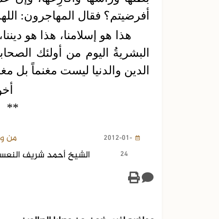
أفرضيتم؟ فقال المهاجرون: اللهم
هذا هو إسلامنا، هذا هو ديننا، 
البشريةُ اليوم من أولئك الصحابة
الدين والدنيا ليست مغنماً بل مغ
أخو
الجزء السابع عشر من الفتاوى
الفتاوى الشرعية
**
الشرعية
من وص
2012-01-
24
الشيخ أحمد شريف النعس
مواضيع اخرى ضمن من وصايا الصالحين