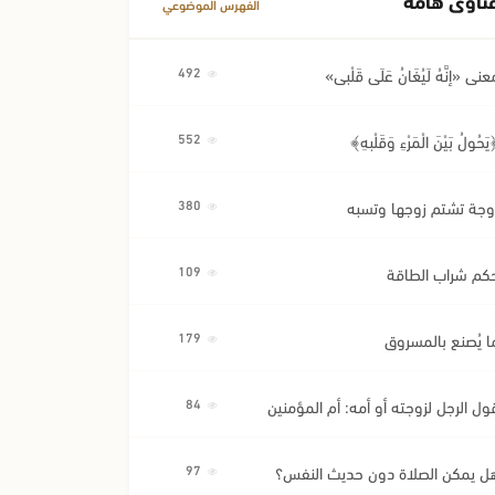
الفهرس الموضوعي
عنى «إِنَّهُ لَيُغَانُ عَلَى قَلْبِي»
492
َحُولُ بَيْنَ الْمَرْءِ وَقَلْبِهِ﴾
552
وجة تشتم زوجها وتسبه
380
كم شراب الطاقة
109
ا يُصنع بالمسروق
179
ول الرجل لزوجته أو أمه: أم المؤمنين
84
ل يمكن الصلاة دون حديث النفس؟
97