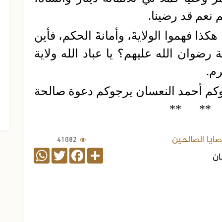
 نعم قد رضينا.
هكذا فهموا الولايةَ، وأمانةَ الحكم، فأين
 رضوان الله عليهم؟ يا عباد الله ولاية
رم.
كم أحمد النعسان يرجوكم دعوة صالحة
الجزء الرابع من الفتاوى الشرعية
**
**
ايا الصالحين
41082
WhatsApp
Twitter
Facebook
Share
ان