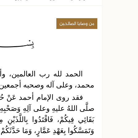
من وصايا الصالحين
الحمد لله رب العالمين، وأ
محمد، وعلى آله وصحبه أجمعين، 
فقد روى الإمام أحمد عَنْ حُذَيْفَة
صلَّى اللهُ عليهِ وعلى آلِهِ وَصَحْبِهِ وَس
بَقَائِي فِيكُمْ، فَاقْتَدُوا بِاللَّذَيْنِ
وَتَمَسَّكُوا بِعَهْدِ عَمَّارٍ، وَمَا حَدَّثَكُ