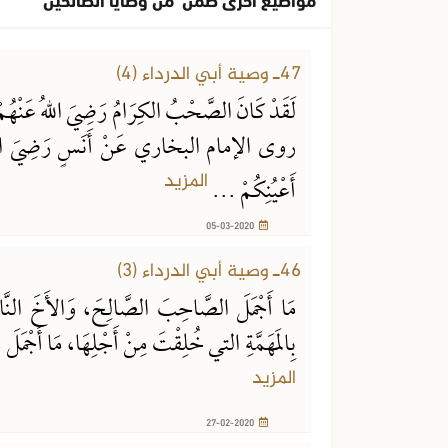
05-03-2020
47ـ وصية أبي الدرداء (4)
لَقَدْ كَانَ الصَّحْبُ الكِرَامُ رَضِيَ اللهُ عَنْهُمْ
روى الإمام البخاري عَنْ أَنَسٍ رَضِيَ اللهُ عَنْهُ
المزيد
أَعْيُنِكُمْ ...
05-03-2020
27-02-2020
46ـ وصية أبي الدرداء (3)
مَا أَجْمَلَ الصَّاحِبَ الصَّالِحَ، وَالأَخَ النَّاص
بِالمَهَمَّةِ التي خُلِقْتَ مِنْ أَجْلِهَا، مَا أَجْمَلَ مَ
المزيد
27-02-2020
21-02-2020