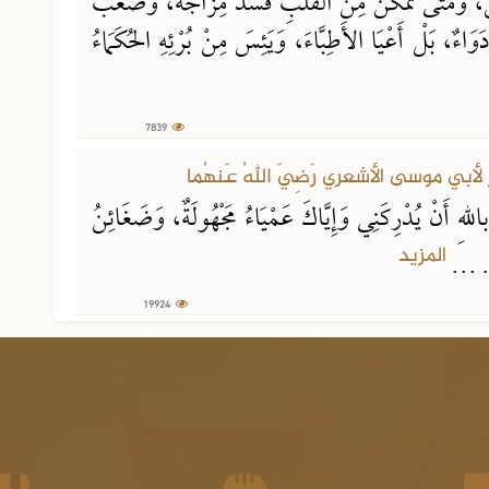
 وَمَتَى تَمَكَّنَ مِنَ القَلْبِ فَسَدَ مِزَاجَهُ، وَصَعُبَ
َوَاءٌ، بَلْ أَعْيَا الأَطِبَّاءَ، وَيَئِسَ مِنْ بُرْئِهِ الحُكَمَاءُ
7839
19924 مشاهدة
باللهِ أَنْ يُدْرِكَنِي وَإِيَّاكَ عَمْيَاءُ مَجْهُولَةٌ، وَضَغَائِنُ
المزيد
رٍ. ...
19924