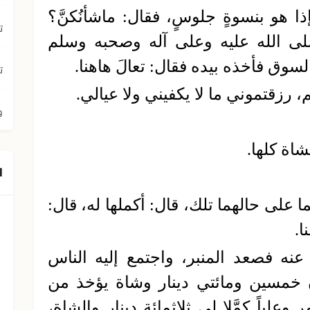
 هو بنسوةٍ جلوسٍ، فقال: ماشأنُكنَّ؟
ت
صلى الله عليه وعلى آله وصحبه وسلم
سوق فأخذه بيده فقال: تعالَ هاهنا.
ت
 رزقتموني ما لا يكفيني ولا عيالي.
و
لشاة كلها.
ا
على حالهما تلك، قال: أكملها له، قال:
ا.
نه فصعد المنبر، واجتمع إليه الناس
ن خمسين ومائتي دينار وشاة يؤخذ من
وعلياً كمَّلا لي ثلاثمائة دينار والشاة،