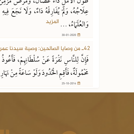
طُولُ الأَمَلِ دَاءٌ عُضَالٌ، وَمَرَضٌ مُزْمِنٌ،
عِلَاجُهُ، وَلَمْ يُفَارِقْهُ دَاءٌ، وَلَا نَجَعَ فِيهِ د
المزيد
وَالعُلَمَاءُ، ...
30-01-2020
25-10-2014
42ـ من وصايا الصالحين: وصية سيدنا عمر لأبي موسى الأشعري رَضِيَ اللهُ عَنهُما
فَإِنَّ لِلنَّاسِ نَفْرَةً عَنْ سُلْطَانِهِمْ، فَأَعُوذُ 
مَحْمُولَةٌ، فَأَقِمِ الْحُدُودَ وَلَوْ سَاعَةً مِنْ نَهَا
25-10-2014