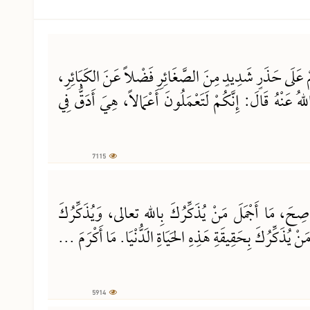
7115 مشاهدة
 عَلَى حَذَرٍ شَدِيدٍ مِنَ الصَّغَائِرِ فَضْلاً عَنَ الكَبَائِرِ،
 قَالَ: إِنَّكُمْ لَتَعْمَلُونَ أَعْمَالاً، هِيَ أَدَقُّ فِي
7115
5914 مشاهدة
ِحَ، مَا أَجْمَلَ مَنْ يُذَكِّرُكَ بِاللهِ تعالى، وَيُذَكِّرُكَ
نْ يُذَكِّرُكَ بِحَقِيقَةِ هَذِهِ الحَيَاةِ الدُّنْيَا. مَا أَكْرَمَ ...
5914
5039 مشاهدة