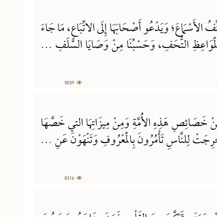
َنِّفُ الأَسْمَاعَ؛ وَيَدْعُو أَصْحَابَهَا إِلَى الاتِّبَاعِ، مَا جَاءَ
ْمَوَاعِظِ التُّحَفِ، وَحَسْبُنَا مِنْ وَصَايَا السَّلَفِ ...
5039
8316 مشاهدة
ِ مِنْ خَصَائِصِ هَذِهِ الأُمَّةِ وَمِنْ مِيزَاتِهَا التي خَصَّهَا
ْرِجَتْ لِلنَّاسِ تَأْمُرُونَ بِالْمَعْرُوفِ وَتَنْهَوْنَ عَنِ ...
8316
7839 مشاهدة