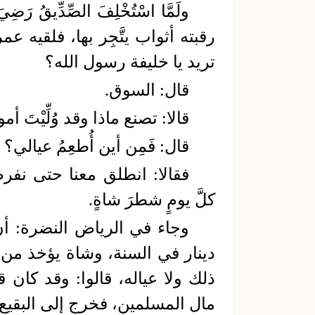
ولَمَّا اسْتُخْلِفَ الصِّدِّيقُ 
رقبته أثواب يتَّجِر بها، فلقيه ع
تريد يا خليفة رسول الله؟
قال: السوق.
قالا: تصنع ماذا وقد وُلِّيْتَ أ
قال: فَمِن أين أُطعِمُ عيالي؟
فقالا: انطلق معنا حتى نفر
كلَّ يومٍ شطرَ شاةٍ.
وجاء في الرياض النضرة: أن
دينار في السنة، وشاة يؤخذ من ب
ذلك ولا عياله، قالوا: وقد كان 
مال المسلمين، فخرج إلى البقيع ف