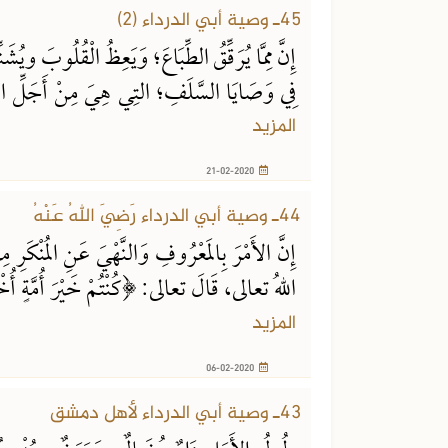
45ـ وصية أبي الدرداء (2)
إِنَّ مِمَّا يُرَقِّقُ الطِّبَاعَ؛ وَيَعِظُ الْقُلُوبَ ويُش
فِي وَصَايَا السَّلَفِ؛ التِي هِيَ مِنْ أَجَلِّ ال
المزيد
21-02-2020
06-02-2020
44ـ وصية أبي الدرداء رَضِيَ اللهُ عَنْهُ
إِنَّ الأَمْرَ بِالمَعْرُوفِ وَالنَّهْيَ عَنِ المُنْكَر
اللهُ تعالى، قَالَ تعالى: ﴿كُنْتُمْ خَيْرَ أُمَّةٍ أُخ
المزيد
06-02-2020
30-01-2020
43ـ وصية أبي الدرداء لأهل دمشق