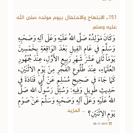
151ـ الابتهاج والاحتفال بيوم مولده صلى الله
عليه وسلم
وَكَانَ مَوْلِدُهُ صَلَّى اللهُ عَلَيْهِ وَعَلَى آلِهِ وَصَحْبِهِ
وَسَلَّمَ في عَامِ الفِيلِ بَعْدَ الوَاقِعَةِ بِخَمْسِينَ
يَوْمَاً ثَانِي عَشَرَ شَهْرِ رَبِيعٍ الأَوَّلِ، عِنْدَ جُمْهُورِ
العُلَمَاءِ، عِنْدَ طُلُوعِ الفَجْرِ مِنْ يَوْمِ الاثْنَيْنِ،
كَمَا جَاءَ في صَحِيحِ مُسْلِمٍ عَنْ أَبِي قَتَادَةَ في
حَدِيثٍ طَوِيلٍ وَفِيهِ: وَسُئِلَ رَسُولُ اللهِ صَلَّى
اللهُ عَلَيْهِ وَعَلَى آلِهِ وَصَحْبِهِ وَسَلَّمَ عَنْ صَوْمِ
... المزيد
يَوْمِ الِاثْنَيْنِ؟
08-11-2019