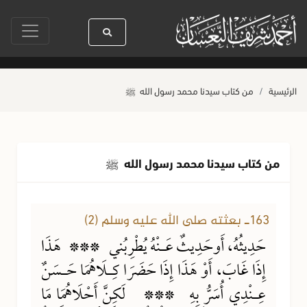
رسول الله ﷺ كله رحمة
صلاة آخر أربعاء من صفر
حياة القلوب وصحتها بالعم
الرئيسية
من كتاب سيدنا محمد رسول الله
ﷺ
من كتاب سيدنا محمد رسول الله
ﷺ
163ـ بعثته صلى الله عليه وسلم (2)
حَدِيثُهُ، أَوحَدِيثٌ عَـنْهُ يُطْرِبُني *** هَذَا
إِذَا غَابَ، أَوْ هَذَا إِذَا حَضَرَا كِـلَاهُمَا حَـسَنٌ
عِـنْدِي أُسَرُّ بِهِ *** لَكِنَّ أَحْلَاهُمَا مَا