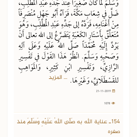
وَسَلَّمَ لَمَّا كَانَ صَغِيرَاً عِنْدَ جَدِّهِ عَبْدِ المُطَّلِبِ،
ضَلَّ في شِعَابِ مَكَّةَ، فَرَآهُ أَبُو جَهْلٍ مُنْصَرِفَاً
مِنْ أَغْنَامِهِ، فَرَدَّهُ إلى جَدِّهِ عَبْدِ المُطَّلِبِ، وَهُوَ
مُتَعَلِّقٌ بِأَسْتَارِ الكَعْبَةِ يَتَضَرَّعُ إلى اللهِ تعالى أَنْ
يَرُدَّ إِلَيْهِ مُحَمَّدَاً صَلَّى اللهُ عَلَيْهِ وَعَلَى آلِهِ
وَصَحْبِهِ وَسَلَّمَ. انْظُرْ هَذَا القَوْلَ في تَفْسِيرِ
الرَّازِيِّ، وَتَفْسِيرِ ابْنِ كَثِيرٍ، وَالمَوَاهِبِ
... المزيد
للقَسْطَلَانِيِّ، وَغَيْرِهَا.
21-11-2019
1078
154ـ عناية الله به صَلَّى اللهُ عَلَيْهِ وَسَلَّمَ منذ
صغره