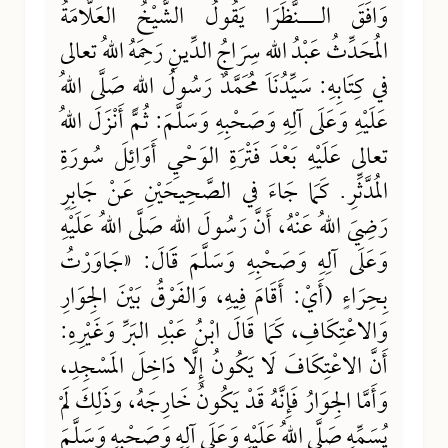
وَافَقَ الـــنَّظَرَا يَقُولُ الشَّيْخُ العَلَّامَةُ
المُحَدِّثُ عَبْدُ اللهِ سِرَاجُ الدِّينِ رَحِمَهُ اللهُ تعالى
في كِتَابِهِ: سَيِّدُنَا مُحَمَّدٌ رَسُولُ اللهِ صَلَّى اللهُ
عَلَيْهِ وَعَلَى آلِهِ وَصَحْبِهِ وَسَلَّمَ: ثُمَّ أَنْزَلَ اللهُ
تعالى عَلَيْهِ بَعْدَ فَتْرَةِ الوَحْيِ أَوَائِلَ سُورَةِ
المُدَّثِّرِ. كَمَا جَاءَ في الصَّحِيحَيْنِ عَنْ جَابِرٍ
رَضِيَ اللهُ عَنْهُ، أَنَّ رَسُولَ اللهِ صَلَّى اللهُ عَلَيْهِ
وَعَلَى آلِهِ وَصَحْبِهِ وَسَلَّمَ قَالَ: «جَاوَرْتُ
بِحِرَاءٍ (أَيْ: أَقَامَ فِيهِ، وَالفَرْقُ بَيْنَ الجِوَارِ
وَالاعْتِكَافِ، كَمَا قَالَ ابْنُ عَبْدِ البَرِّ وَغَيْرِهِ:
أَنَّ الاعْتِكَافَ لَا يَكُونُ إِلَّا دَاخِلَ المَسْجِدِ،
وَأَمَّا الجِوَارُ فَإِنَّهُ قَدْ يَكُونُ خَارِجَهُ، وَذَلِكَ لَمْ
يُسَمِّهِ صَلَّى اللهُ عَلَيْهِ وَعَلَى آلِهِ وَصَحْبِهِ وَسَلَّمَ