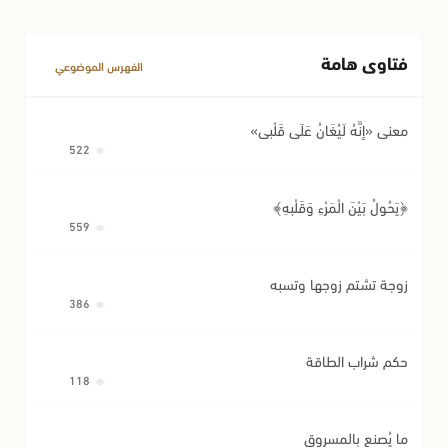
فتاوى هامة
الفهرس الموضوعي
معنى «إِنَّهُ لَيُغَانُ عَلَى قَلْبِي»
522
﴿يَحُولُ بَيْنَ الْمَرْءِ وَقَلْبِهِ﴾
559
زوجة تشتم زوجها وتسبه
386
حكم شراب الطاقة
118
ما يُصنع بالمسروق