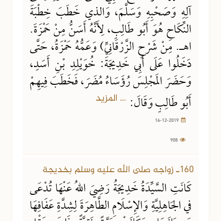
آلِهِ وَصَحْبِهِ وَسَلَّمَ، وَالذي خَطَبَ خِطْبَةَ
النِّكَاحِ هُوَ أَبُو طَالِبٍ، لِأَنَّهُ أَسَنُّ مِنْ حَمْزَةَ.
اهـ. مِنْ شَرْحِ الزَّرْقَانِيِّ) وَعَمُّهُ حَمْزَةُ، حَتَّى
دَخَلُوا عَلَى أَبِي خَدِيجَةَ: خُوَيْلِدِ بْنِ أَسَدٍ،
وَحَضَرَ المَجْلِسَ رُؤَسَاءُ مُضَرَ، فَخَطَبَ فِيهِمْ
... المزيد
أَبُو طَالِبٍ وَقَالَ:
16-12-2019
908
160ـ زواجه صلى الله عليه وسلم بخديجة
كَانَتِ السَّيِّدَةُ خَدِيجَةُ رَضِيَ اللهُ عَنْهَا تُدْعَى
في الجَاهِلِيَّةِ وَالإِسْلَامِ الطَّاهِرَةَ لِشِدَّةِ عَفَافِهَا