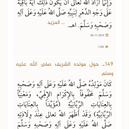
وَإِنَّمَا أَرَادَ اللهُ تعالى أَنْ يَكُونَ ذَلِكَ آيَةً بَاقِيَةً
عَلَى وَجْهِ الدَّهْرِ لِنَبِيِّهِ صَلَّى اللهُ عَلَيْهِ وَعَلَى آلِهِ
... المزيد
وَصَحْبِهِ وَسَلَّمَ. اهـ.
05-11-2019
1150
149ـ حول مولده الشريف صلى الله عليه
وسلم
كَانَ مَوْلِدُهُ صَلَّى اللهُ عَلَيْهِ وَعَلَى آلِهِ وَصَحْبِهِ
وَسَلَّمَ مَحْفُوفَاً بِالإِكْرَامِ الإِلَهِيِّ، وَمَعْنِيَّاً
بِالعِنَايَاتِ الرَّبَّانِيَّةِ (مُؤَيَّدَاً بِالعِنَايَاتِ
الرَّبَّانِيَّةِ) وَقَدْ أَظْهَرَ اللهُ تعالى عِنْدَ وِلَادَتِهِ
صَلَّى اللهُ عَلَيْهِ وَعَلَى آلِهِ وَصَحْبِهِ وَسَلَّمَ