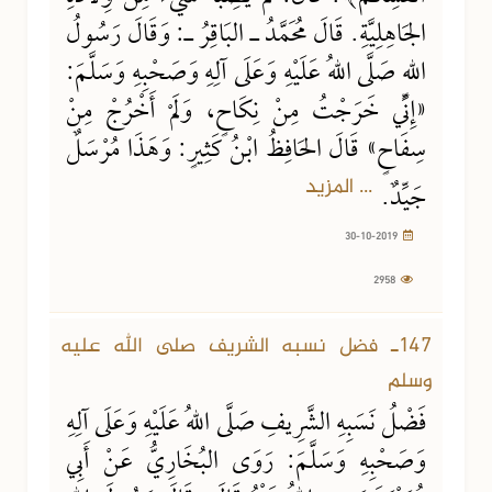
الجَاهِلِيَّةِ. قَالَ مُحَمَّدُ ـ البَاقِرُ ـ: وَقَالَ رَسُولُ
اللهِ صَلَّى اللهُ عَلَيْهِ وَعَلَى آلِهِ وَصَحْبِهِ وَسَلَّمَ:
«إِنِّي خَرَجْتُ مِنْ نِكَاحٍ، وَلَمْ أَخْرُجْ مِنْ
سِفَاحٍ» قَالَ الحَافِظُ ابْنُ كَثِيرٍ: وَهَذَا مُرْسَلٌ
... المزيد
جَيِّدٌ.
30-10-2019
2958
147ـ فضل نسبه الشريف صلى الله عليه
وسلم
فَضْلُ نَسَبِهِ الشَّرِيفِ صَلَّى اللهُ عَلَيْهِ وَعَلَى آلِهِ
وَصَحْبِهِ وَسَلَّمَ: رَوَى البُخَارِيُّ عَنْ أَبِي