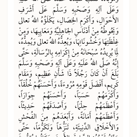
وَعَلَى آلِهِ وَصَحْبِهِ وَسَلَّمَ عَلَى أَشْرَفِ
الأَحْوَالِ، وَأَكْرَمِ الخِصَالِ، يَكْلَؤُهُ اللهُ تعالى
وَيَحُوطُهُ مِنْ أَدْنَاسِ الجَاهِلِيَّةِ وَمَعَايِبِهَا، وَمِنْ
غِلْظَتِهَا وَخُشُونَاتِهَا، وَيُعِدُّهُ اللهُ تعالى وَيُمِدُّهُ،
لِمَا يُرِيدُهُ سُبْحَانَهُ مِنْ إِكْرَامِهِ بِالرِّسَالَةِ، حَتَّى
إِنَّهُ صَلَّى اللهُ عَلَيْهِ وَعَلَى آلِهِ وَصَحْبِهِ وَسَلَّمَ
بَلَغَ أَنْ كَانَ رَجُلَاً ذَا شَأْنٍ عَظِيمٍ، وَمَقَامٍ
كَرِيمٍ، أَفْضَلَ قَوْمِهِ مُرُوءَةً، وَأَحْسَنَهُمْ خُلُقَاً،
وَأَكْرَمَهُمْ حَسَبَاً، وَأَحْسَنَهُمْ جِوَارَاً،
وَأَعْظَمَهُمْ حِلْمَاً، وَأَصْدَقَهُمْ حَدِيثَاً،
وَأَعْظَمَهُمْ أَمَانَةً، وَأَبْعَدَهُمْ مِنَ الفُحْشِ
وَالأَخْلَاقِ الدَّنِيئَةِ، تَنَزُّهَاً وَتَكَرُّمَاً، حَتَّى