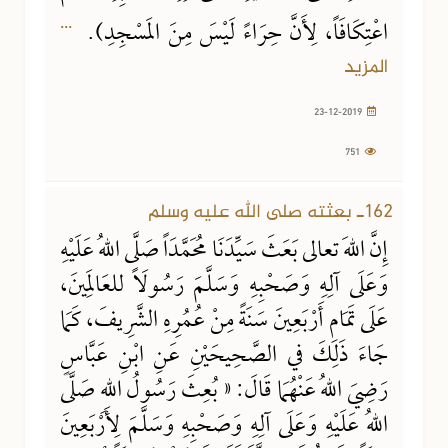
...
اعْتِكَافَاً، لِأَنَّ حِرَاءً لَيْسَ مِنَ المَسْجِدِ).
المزيد
23-12-2019
751
162ـ بعثته صلى الله عليه وسلم
إِنَّ اللهَ تعالى بَعَثَ سَيِّدَنَا مُحَمَّدَاً صَلَّى اللهُ عَلَيْهِ
وَعَلَى آلِهِ وَصَحْبِهِ وَسَلَّمَ رَسُولَاً للعَالَمِينَ،
عَلَى تَمَامِ أَرْبَعِينَ سَنَةً مِنْ عُمُرِهِ الشَّرِيفَ، كَمَا
جَاءَ ذَلِكَ في الصَّحِيحَيْنِ عَنِ ابْنِ عَبَّاسٍ
رَضِيَ اللهُ عَنْهُمَا قَالَ: « بُعِثَ رَسُولُ اللهِ صَلَّى
اللهُ عَلَيْهِ وَعَلَى آلِهِ وَصَحْبِهِ وَسَلَّمَ لِأَرْبَعِينَ