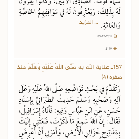
سَمَّاهُ قَوْمُهُ: الصَّادِقَ الأَمِينَ، وَكَانُوا يُقِرُّونَ
لَهُ بِذَلِكَ، وَيَعْتَرِفُونَ لَهُ في مَوَاقِفِهِمُ الخَاصَّةِ
... المزيد
وَالعَامَّةِ.
03-12-2019
2179
157ـ عناية الله به صَلَّى اللهُ عَلَيْهِ وَسَلَّمَ منذ
صغره (4)
وَتَقَدَّمَ في بَحْثِ تَوَاضُعِهِ صَلَّى اللهُ عَلَيْهِ وَعَلَى
آلِهِ وَصَحْبِهِ وَسَلَّمَ حَدِيثُ الطَّبَرَانِيِّ بِإِسْنَادٍ
حَسَنٍ، عَنِ ابْنِ عَبَّاسٍ وَفِيهِ: فَأَتَاهُ إِسْرَافِيلُ،
فَقَالَ: إِنَّ اللهَ سَمِعَ مَا ذَكَرْتَ، فَبَعَثَنِي إِلَيْكَ
بِمَفَاتِيحِ خَزَائِنِ الْأَرْضِ، وَأَمَرَنِي أَنْ أَعْرِضَ