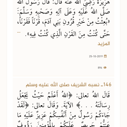
هُرَيْرَةَ رَضِيَ اللهُ عَنْهُ قَالَ: قَالَ رَسُولَ اللهِ
صَلَّى اللهُ عَلَيْهِ وَعَلَى آلِهِ وَصَحْبِهِ وَسَلَّمَ:
«بُعِثْتُ مِنْ خَيْرِ قُرُونِ بَنِي آدَمَ، قَرْنَاً فَقَرْنَاً،
...
حَتَّى كُنْتُ مِنَ القَرْنِ الَّذِي كُنْتُ فِيهِ».
المزيد
25-10-2019
896
146ـ نسبه الشريف صلى الله عليه وسلم
قَالَ اللهُ تعالى: ﴿اللهُ أَعْلَمُ حَيْثُ يَجْعَلُ
رِسَالَتَهُ . . .﴾ الآيَةَ. وَقَالَ تعالى: ﴿لَقَدْ
جَاءَكُمْ رَسُولٌ مِنْ أَنْفُسِكُمْ عَزِيزٌ عَلَيْهِ مَا
عَنِتُّمْ حَرِيصٌ عَلَيْكُمْ بِالمُؤْمِنِينَ رَؤُوفٌ