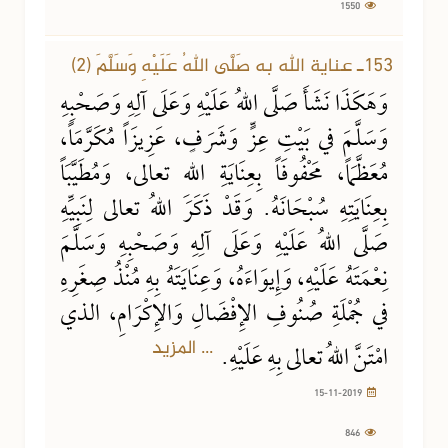
1550
153ـ عناية الله به صَلَّى اللهُ عَلَيْهِ وَسَلَّمَ (2)
وَهَكَذَا نَشَأَ صَلَّى اللهُ عَلَيْهِ وَعَلَى آلِهِ وَصَحْبِهِ
وَسَلَّمَ في بَيْتِ عِزٍّ وَشَرَفٍ، عَزِيزَاً مُكَرَّمَاً،
مُعَظَّمَاً، مَحْفُوفَاً بِعِنَايَةِ اللهِ تعالى، وَمُطَيَّبَاً
بِعِنَايَتِهِ سُبْحَانَهُ. وَقَدْ ذَكَرَ اللهُ تعالى لِنَبِيِّهِ
صَلَّى اللهُ عَلَيْهِ وَعَلَى آلِهِ وَصَحْبِهِ وَسَلَّمَ
نِعْمَتَهُ عَلَيْهِ، وَإِيوَاءَهُ، وَعِنَايَتَهُ بِهِ مُنْذُ صِغَرِهِ
في جُمْلَةِ صُنُوفِ الإِفْضَالِ وَالإِكْرَامِ، الذي
... المزيد
امْتَنَّ اللهُ تعالى بِهِ عَلَيْهِ.
15-11-2019
846