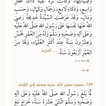
وَصِيَانَتِهَا، وَكَانَتْ بَرَّةً نَقِيَّةً ذَاتَ عَقْلٍ
وَاسِعٍ، وَذَكَاءِ لَامِعٍ، وَجَمَالٍ وَكَمَالٍ، وَحسَبٍ
وَمَالٍ، وَقَدْ عَرَضَتِ السَّيِّدَةُ خَدِيجَةُ رَضِيَ
اللهُ عَنْهَا نَفْسَهَا عَلَى رَسُولِ اللهِ صَلَّى اللهُ عَلَيْهِ
وَعَلَى آلِهِ وَصَحْبِهِ وَسَلَّمَ وَلَهُ مِنَ العُمُرِ خَمْسٌ
وَعِشْرُونَ سَنَةً عِنْدَ أَكْثَرِ العُلَمَاءِ، وَلَهَا مِنَ
... المزيد
العُمُرِ أَرْبَعُونَ سَنَةً.
13-12-2019
1155
159ـ سفره صلى الله عليه وسلم إلى الشام
لَمَّا بَلَغَ رَسُولُ اللهِ صَلَّى اللهُ عَلَيْهِ وَعَلَى آلِهِ
وَصَحْبِهِ وَسَلَّمَ اثْنَتَيْ عَشْرَةَ سَنَةً، خَرَجَ مَعَ