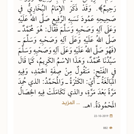
رَحِيمٌ﴾. وَقَدْ ذَكَرَ الإِمَامُ البُخَارِيُّ في
صَحِيحِهِ عَمُودَ نَسَبِهِ الرَّفِيعِ صَلَّى اللهُ عَلَيْهِ
وَعَلَى آلِهِ وَصَحْبِهِ وَسَلَّمَ فَقَالَ: هُوَ مُحَمَّدٌ ـ
صَلَّى اللهُ عَلَيْهِ وَعَلَى آلِهِ وَصَحْبِهِ وَسَلَّمَ ـ
(فَهُوَ صَلَّى اللهُ عَلَيْهِ وَعَلَى آلِهِ وَصَحْبِهِ وَسَلَّمَ
سَيِّدُنَا مُحَمَّدٌ، وَهَذَا الاسْمُ الكَرِيمُ، كَمَا قَالَ
في الفَتْحِ: مَنْقُولٌ مِنْ صِفَةِ الحَمْدِ، وَفِيهِ
المُبَالَغَةُ ـ أَيْ: الكَثْرَةُ ـ وَالمُحَمَّدُ: الذي حُمِدَ
مَرَّةً بَعْدَ مَرَّةٍ، والذي تَكَامَلَتْ فِيهِ الخِصَالُ
... المزيد
المَحْمُودَةُ. اهـ.
22-10-2019
882