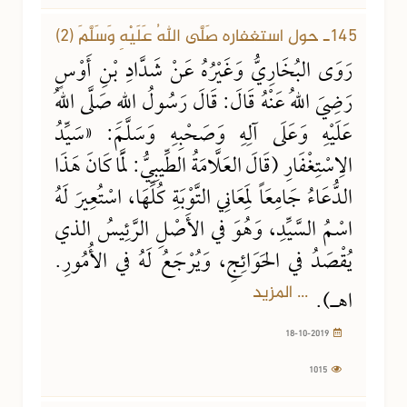
145ـ حول استغفاره صَلَّى اللهُ عَلَيْهِ وَسَلَّمَ (2)
رَوَى البُخَارِيُّ وَغَيْرُهُ عَنْ شَدَّادِ بْنِ أَوْسٍ
رَضِيَ اللهُ عَنْهُ قَالَ: قَالَ رَسُولُ اللهِ صَلَّى اللهُ
عَلَيْهِ وَعَلَى آلِهِ وَصَحْبِهِ وَسَلَّمَ: «سَيِّدُ
الِاسْتِغْفَارِ (قَالَ العَلَّامَةُ الطِّيبِيُّ: لَمَّا كَانَ هَذَا
الدُّعَاءُ جَامِعَاً لِمَعَانِي التَّوْبَةِ كُلِّهَا، اسْتُعِيرَ لَهُ
اسْمُ السَّيِّدِ، وَهُوَ في الأَصْلِ الرَّئِيسُ الذي
يُقْصَدُ في الحَوَائِجِ، وَيُرْجَعُ لَهُ في الأُمُورِ.
... المزيد
اهـ).
18-10-2019
1015