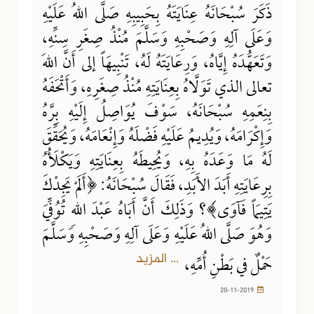
ذَكَرَ سُبْحَانَهُ عِنَايَتَهُ بِحَبِيبِهِ صَلَّى اللهُ عَلَيْهِ
وَعَلَى آلِهِ وَصَحْبِهِ وَسَلَّمَ مُنْذُ صِغَرِ سِنِّهِ،
وَتَعَهُّدَهُ إِيَّاهُ، وَرِعَايَتَهُ لَهُ، تَنْبِيهَاً إلى أَنَّ اللهَ
تعالى الذي تَوَلَّاهُ بِعِنَايَتِهِ مُنْذُ صِغَرِهِ، وَأَتْحَفَهُ
بِنِعَمِهِ سُبْحَانَهُ، سَوْفَ يُوَاصِلُ إِلَيْهِ بِرَّهُ
وَإِكْرَامَهُ، وَيُدِيمُ عَلَيْهِ فَضْلَهُ وَإِنْعَامَهُ، وَيُحَقِّقَ
لَهُ مَا وَعَدَهُ بِهِ، وَيُحِيطَهُ بِعِنَايَتِهِ وَيَكْلَأُهُ
بِرِعَايَتِهِ أَبَدَ الأَبَدِ، فَقَالَ سُبْحَانَهُ: ﴿أَلَمْ يَجِدْكَ
يَتِيمَاً فَآوَى﴾؟ وَذَلِكَ أَنَّ أَبَاهُ عَبْدَ اللهِ تُوُفِّيَ
وَهُوَ صَلَّى اللهُ عَلَيْهِ وَعَلَى آلِهِ وَصَحْبِهِ وَسَلَّمَ
... المزيد
حَمْلٌ في بَطْنِ أُمِّهِ،
20-11-2019