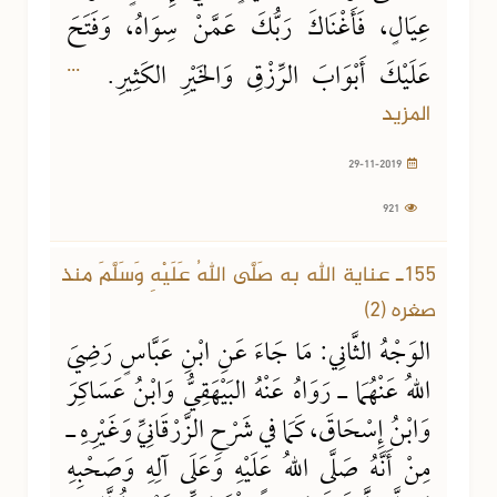
عِيَالٍ، فَأَغْنَاكَ رَبُّكَ عَمَّنْ سِوَاهُ، وَفَتَحَ
...
عَلَيْكَ أَبْوَابَ الرِّزْقِ وَالخَيْرِ الكَثِيرِ.
المزيد
29-11-2019
921
155ـ عناية الله به صَلَّى اللهُ عَلَيْهِ وَسَلَّمَ منذ
صغره (2)
الوَجْهُ الثَّانِي: مَا جَاءَ عَنِ ابْنِ عَبَّاسٍ رَضِيَ
اللهُ عَنْهُمَا ـ رَوَاهُ عَنْهُ البَيْهَقِيُّ وَابْنُ عَسَاكِرَ
وَابْنُ إِسْحَاقَ، كَمَا في شَرْحِ الزَّرْقَانِيِّ وَغَيْرِهِ ـ
مِنْ أَنَّهُ صَلَّى اللهُ عَلَيْهِ وَعَلَى آلِهِ وَصَحْبِهِ