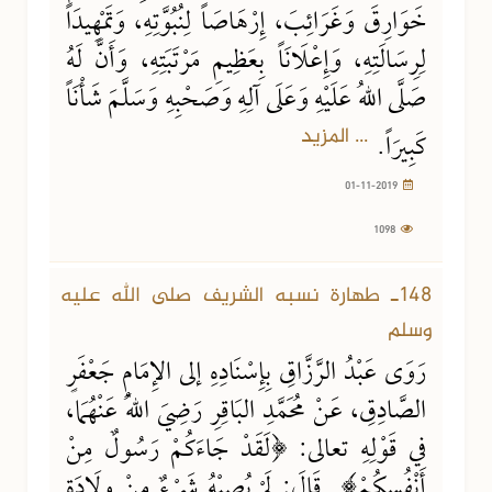
خَوَارِقَ وَغَرَائِبَ، إِرْهَاصَاً لِنُبُوَّتِهِ، وَتَمْهِيدَاً
لِرِسَالَتِهِ، وَإِعْلَانَاً بِعَظِيمِ مَرْتَبَتِهِ، وَأَنَّ لَهُ
صَلَّى اللهُ عَلَيْهِ وَعَلَى آلِهِ وَصَحْبِهِ وَسَلَّمَ شَأْنَاً
... المزيد
كَبِيرَاً.
01-11-2019
1098
148ـ طهارة نسبه الشريف صلى الله عليه
وسلم
رَوَى عَبْدُ الرَّزَّاقِ بِإِسْنَادِهِ إلى الإِمَامِ جَعْفَرٍ
الصَّادِقِ، عَنْ مُحَمَّدِ البَاقِرِ رَضِيَ اللهُ عَنْهُمَا،
في قَوْلِهِ تعالى: ﴿لَقَدْ جَاءَكُمْ رَسُولٌ مِنْ
أَنْفُسِكُمْ﴾. قَالَ: لَمْ يُصِبْهُ شَيْءٌ مِنْ وِلَادَةِ