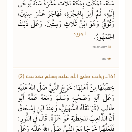
سَنَةً، فَمَكُثَ بِمَكَّةَ ثَلَاثَ عَشْرَةَ سَنَةً يُوحَى
إِلَيْهِ، ثُمَّ أُمِرَ بِالهِجْرَةِ، فَهَاجَرَ عَشْرَ سِنِينَ،
وَتُوُفِّيَ وَهُوَ ابْنُ ثَلَاثٍ وَسِتِّينَ. وَعَلَى ذَلِكَ
... المزيد
الجُمْهُورُ.
20-12-2019
880
161ـ زواجه صلى الله عليه وسلم بخديجة (2)
خِطْبَتُهَا مِنْ أَهْلِهَا: خَرَجَ النَّبِيُّ صَلَّى اللهُ عَلَيْهِ
وَعَلَى آلِهِ وَصَحْبِهِ وَسَلَّمَ وَمَعَهُ عَمُّهُ أَبُو
طَالبٍ (كَمَا نَقَلَهُ السُّهَيْلِيُّ، وَعِنْدَ ابْنِ إِسْحَاقَ
أَنَّ الذَّاهِبَ للخِطْبَةِ هُوَ حَمْزَةُ. قَالَ في النُّورِ:
فَلَعَلَّهُمَا خَرَجَا مَعَ النَّبِيِّ صَلَّى اللهُ عَلَيْهِ وَعَلَى