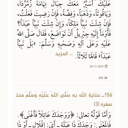
عَلَيْكَ أُسَيِّرُ مَعَكَ جِبَالَ تِهَامَةَ زُمُرُّدَاً،
وَيَاقُوتَاً، وَذَهَبَاً، وَفِضَّةً، فَإِنْ رَضِيتَ فَعَلْتُ،
فَإِنْ شِئْتَ نَبِيَّاً مَلِكَاً، وَإِنْ شِئْتَ نَبِيَّاً عَبْدَاً؟
فَأَوْمَأَ إِلَيْهِ جِبْرِيلُ أَنْ تَوَاضَعْ، فَقَالَ صَلَّى اللهُ
عَلَيْهِ وَعَلَى آلِهِ وَصَحْبِهِ وَسَلَّمَ: «بَلْ نَبِيَّاً
... المزيد
عَبْدَاً» قَالَهَا ثَلَاثَاً.
29-11-2019
878
156ـ عناية الله به صَلَّى اللهُ عَلَيْهِ وَسَلَّمَ منذ
صغره (3)
وَأَمَّا قَوْلُهُ تعالى: ﴿وَوَجَدَكَ عَائِلَاً فَأَغْنَى﴾.
فَالمَعْنَى: وَجَدَكَ ذَا عَيْلَةٍ ـ أَيْ: إِقْلَالٍ ـ أَوْ ذَا