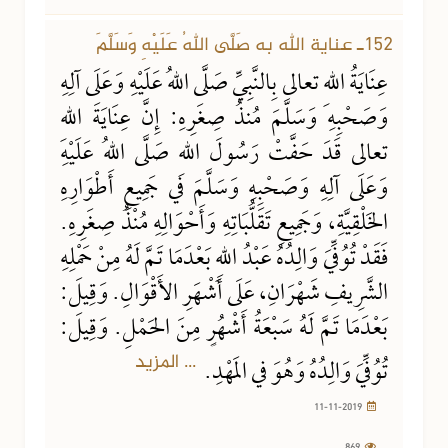
152ـ عناية الله به صَلَّى اللهُ عَلَيْهِ وَسَلَّمَ
عِنَايَةُ اللهِ تعالى بِالنَّبِيِّ صَلَّى اللهُ عَلَيْهِ وَعَلَى آلِهِ
وَصَحْبِهِ وَسَلَّمَ مُنذُ صِغَرِهِ: إِنَّ عِنَايَةَ اللهِ
تعالى قَدَ حَفَّتْ رَسُولَ اللهِ صَلَّى اللهُ عَلَيْهِ
وَعَلَى آلِهِ وَصَحْبِهِ وَسَلَّمَ في جَمِيعِ أَطْوَارِهِ
الخَلْقِيَّةِ، وَجَمِيعِ تَقَلُّبَاتِهِ وَأَحْوَالِهِ مُنْذُ صِغَرِهِ.
فَقَدْ تُوُفِّيَ وَالِدُهُ عَبْدُ اللهِ بَعْدَمَا تَمَّ لَهُ مِنْ حَمْلِهِ
الشَّرِيفِ شَهْرَانِ، عَلَى أَشْهَرِ الأَقْوَالِ. وَقِيلَ:
بَعْدَمَا تَمَّ لَهُ سَبْعَةُ أَشْهُرٍ مِنَ الحَمْلِ. وَقِيلَ:
... المزيد
تُوُفِّيَ وَالِدُهُ وَهُوَ في المَهْدِ.
11-11-2019
869