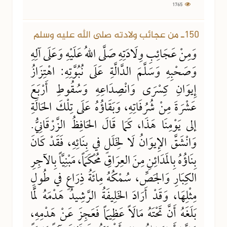
1765
150ـ من عجائب ولادته صلى الله عليه وسلم
وَمِنْ عَجَائِبِ وِلَادَتِهِ صَلَّى اللهُ عَلَيْهِ وَعَلَى آلِهِ
وَصَحْبِهِ وَسَلَّمَ الدَّالَّةِ عَلَى نُبُوَّتِهِ: اهْتِزَازُ
إِيوَانِ كِسْرَى وَانْصِدَاعِهِ وَسُقُوطِ أَرْبَعَ
عَشْرَةَ مِنْ شُرُفَاتِهِ، وَبَقَاؤُهُ عَلَى تِلْكَ الحَالَةِ
إلى يَوْمِنَا هَذَا، كَمَا قَالَ الحَافِظُ الزَّرْقَانِيُّ.
وَانْشَقَّ الإِيوَانُ لَا لِخَلَلٍ في بِنَائِهِ، فَقَدْ كَانَ
بِنَاؤُهُ بِالمَدَائِنِ مِنَ العِرَاقِ مُحْكَمَاً، مَبْنِيَّاً بِالآجِرِ
الكِبَارِ وَالجَصِّ، سُمْكُهُ مِائَةُ ذِرَاعٍ في طُولٍ
مِثْلِهَا، وَقَدْ أَرَادَ الخَلِيفَةُ الرَّشِيدُ هَدْمَهُ لَمَّا
بَلَغَهُ أَنَّ تَحْتَهُ مَالَاً عَظِيمَاً فَعَجِزَ عَنْ هَدْمِهِ،