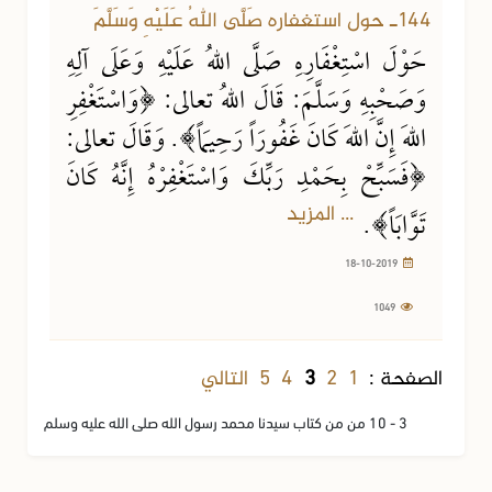
144ـ حول استغفاره صَلَّى اللهُ عَلَيْهِ وَسَلَّمَ
حَوْلَ اسْتِغْفَارِهِ صَلَّى اللهُ عَلَيْهِ وَعَلَى آلِهِ
وَصَحْبِهِ وَسَلَّمَ: قَالَ اللهُ تعالى: ﴿وَاسْتَغْفِرِ
اللهَ إِنَّ اللهَ كَانَ غَفُورَاً رَحِيمَاً﴾. وَقَالَ تعالى:
﴿فَسَبِّحْ بِحَمْدِ رَبِّكَ وَاسْتَغْفِرْهُ إِنَّهُ كَانَ
... المزيد
تَوَّابَاً﴾.
18-10-2019
1049
1
2
4
5
التالي
الصفحة :
3
3 - 10 من من كتاب سيدنا محمد رسول الله صلى الله عليه وسلم