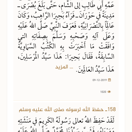
عَمِّهِ أَبِي طَالِبٍ إلى الشَّامِ، حَتَّى بَلَغَ بُصْرَى ـ
مَدِينَةً في حَوْرَانَ ـ فَرَآهُ بَحِيرَا الرَّاهِبُ، وَكَانَ
عَالِمَاً بِالنَّصْرَانِيَّةِ، فَعَرَفَ النَّبِيَّ صَلَّى اللهُ عَلَيْهِ
وَعَلَى آلِهِ وَصَحْبِهِ وَسَلَّمَ بِصِفَاتِهِ التي
وَافَقَتْ مَا أَخْبَرَتْ بِهِ الكُتُبُ السَّمَاوِيَّةُ
السَّابِقَةُ، فَقَالَ بَحِيرَا: هَذَا سَيِّدُ المُرْسَلِينَ،
... المزيد
هَذَا سَيِّدُ العَالَمِينَ.
09-12-2019
1020
158ـ حفظ الله لرسوله صلى الله عليه وسلم
لَقَدْ حَفِظَ اللهُ تعالى رَسُولَهُ الكَرِيمَ في مَنْشَئِهِ
وَمَرْبَاهُ، فَشَبَّ سَيِّدُنَا مُحَمَّدٌ صَلَّى اللهُ عَلَيْهِ