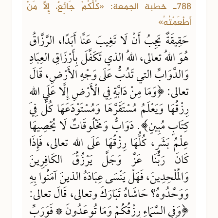
788ـ خطبة الجمعة: «كُلُّكُمْ جَائِعٌ، إِلَّا مَنْ
أَطْعَمْتُهُ»
حَقِيقَةٌ يَجِبُ أَنْ لَا تَغِيبَ عَنَّا أَبَدًا، الرَّزَّاقُ
هُوَ اللهُ تعالى، اللهُ الذي تَكَفَّلَ بِأَرْزَاقِ العِبَادِ
وَالدَّوَابِّ التي تَدُبُّ عَلَى وَجْهِ الأَرْضِ، قَالَ
تعالى: ﴿وَمَا مِنْ دَابَّةٍ فِي الْأَرْضِ إِلَّا عَلَى اللهِ
رِزْقُهَا وَيَعْلَمُ مُسْتَقَرَّهَا وَمُسْتَوْدَعَهَا كُلٌّ فِي
كِتَابٍ مُبِينٍ﴾. دَوَابُّ وَمَخْلُوقَاتٌ لَا يُحْصِيهَا
عِلْمُ بَشَرٍ، كُلُّهَا رِزْقُهَا عَلَى اللهِ تعالى، فَإِذَا
كَانَ رَبُّنَا عَزَّ وَجَلَّ يَرْزُقُ الكَافِرِينَ
وَالمُلْحِدِينَ، فَهَلْ يَنْسَى عِبَادَهُ الذينَ آمَنُوا بِهِ
وَوَحَّدُوهُ؟ حَاشَاهُ تَبَارَكَ وتعالى، قَالَ تعالى:
﴿وَفِي السَّمَاءِ رِزْقُكُمْ وَمَا تُوعَدُونَ * فَوَرَبِّ