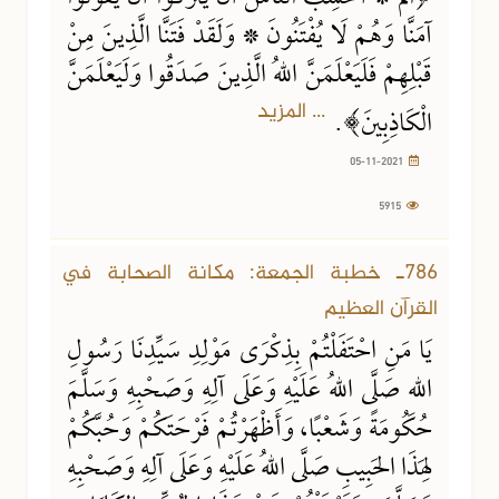
آمَنَّا وَهُمْ لَا يُفْتَنُونَ * وَلَقَدْ فَتَنَّا الَّذِينَ مِنْ
قَبْلِهِمْ فَلَيَعْلَمَنَّ اللهُ الَّذِينَ صَدَقُوا وَلَيَعْلَمَنَّ
... المزيد
الْكَاذِبِينَ﴾.
05-11-2021
5915
786ـ خطبة الجمعة: مكانة الصحابة في
القرآن العظيم
يَا مَنِ احْتَفَلْتُمْ بِذِكْرَى مَوْلِدِ سَيِّدِنَا رَسُولِ
اللهِ صَلَّى اللهُ عَلَيْهِ وَعَلَى آلِهِ وَصَحْبِهِ وَسَلَّمَ
حُكُومَةً وَشَعْبًا، وَأَظْهَرْتُمْ فَرْحَتَكُمْ وَحُبَّكُمْ
لِهَذَا الحَبِيبِ صَلَّى اللهُ عَلَيْهِ وَعَلَى آلِهِ وَصَحْبِهِ