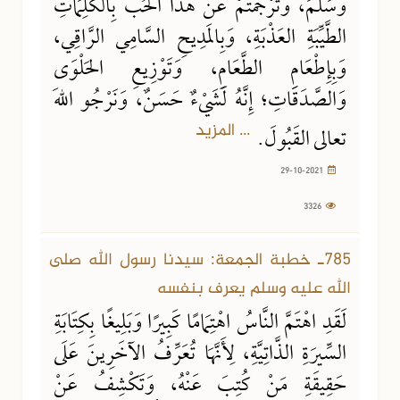
وَسَلَّمَ، وَتَرْجَمْتُمْ عَنْ هَذَا الحُبِّ بِالكَلِمَاتِ
الطَّيِّبَةِ العَذْبَةِ، وَبِالمَدِيحِ السَّامِي الرَّاقِي،
وَبِإِطْعَامِ الطَّعَامِ، وَتَوْزِيعِ الحَلْوَى
وَالصَّدَقَاتِ؛ إِنَّهُ لَشَيْءٌ حَسَنٌ، وَنَرْجُو اللهَ
... المزيد
تعالى القَبُولَ.
29-10-2021
3326
785ـ خطبة الجمعة: سيدنا رسول الله صلى
الله عليه وسلم يعرف بنفسه
لَقَدِ اهْتَمَّ النَّاسُ اهْتِمَامًا كَبِيرًا وَبَلِيغًا بِكِتَابَةِ
السِّيرَةِ الذَّاتِيَّةِ، لِأَنَّهَا تُعَرِّفُ الآخَرِينَ عَلَى
حَقِيقَةِ مَنْ كُتِبَ عَنْهُ، وَتَكْشِفُ عَنْ