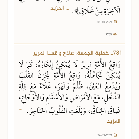
... المزيد
الْآخِرَةِ مِنْ خَلَاقٍ﴾.
01-10-2021
9705
781ـ خطبة الجمعة: علاج واقعنا المرير
وَاقِعُ الأُمَّةِ مَرِيرٌ لَا يُمْكِنُ إِنْكَارُهُ، كَمَا لَا
يُمْكِنُ تَجَاهُلُهُ، وَاقِعُ الأُمَّةِ يُحْزِنُ القَلْبَ
وَيُدْمِعُ العَيْنَ، ظُلْمٌ وَقَهْرٌ، غَلَاءٌ مَعَ قِلَّةِ
الدَّخْلِ، مَعَ الأَمْرَاضِ وَالأَسْقَامِ وَالأَوْجَاعِ،
...
ضَاقَ الخِنَاقُ، وَبَلَغَتِ القُلُوبُ الحَنَاجِرَ.
المزيد
24-09-2021