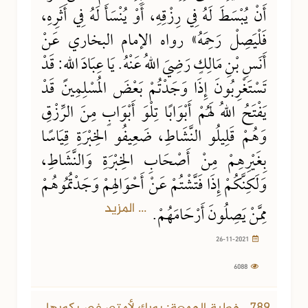
أَنْ يُبْسَطَ لَهُ فِي رِزْقِهِ، أَوْ يُنْسَأَ لَهُ فِي أَثَرِهِ،
فَلْيَصِلْ رَحِمَهُ» رواه الإمام البخاري عَنْ
أَنَسِ بْنِ مَالِكٍ رَضِيَ اللهُ عَنْهُ. يَا عِبَادَ اللهِ: قَدْ
تَسْتَغْرِبُونَ إِذَا وَجَدْتُمْ بَعْضَ المُسْلِمِينَ قَدْ
يَفْتَحُ اللهُ لَهُمْ أَبْوَابًا تِلْوَ أَبْوَابٍ مِنَ الرِّزْقِ
وَهُمْ قَلِيلُو النَّشَاطِ، ضَعِيفُو الخِبْرَةِ قِيَاسًا
بِغَيْرِهِمْ مِنْ أَصْحَابِ الخِبْرَةِ وَالنَّشَاطِ،
وَلَكِنَّكُمْ إِذَا فَتَّشْتُمْ عَنْ أَحْوَالِهِمْ وَجَدْتُمُوهُمْ
... المزيد
مِمَّنْ يَصِلُونَ أَرْحَامَهُمْ.
26-11-2021
6088