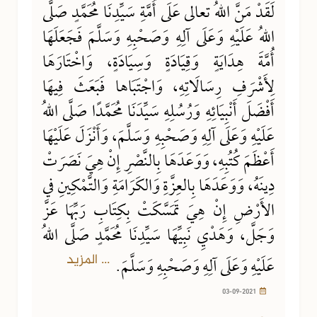
لَقَدْ مَنَّ اللهُ تعالى عَلَى أُمَّةِ سَيِّدِنَا مُحَمَّدٍ صَلَّى
اللهُ عَلَيْهِ وَعَلَى آلِهِ وَصَحْبِهِ وَسَلَّمَ فَجَعَلَهَا
أُمَّةَ هِدَايَةٍ وَقِيَادَةٍ وَسِيَادَةٍ، وَاخْتَارَهَا
لِأَشْرَفِ رِسَالَاتِهِ، وَاجْتَبَاها فَبَعَثَ فِيهَا
أَفْضَلَ أَنْبِيَائِهِ وَرُسُلِهِ سَيِّدَنَا مُحَمَّدًا صَلَّى اللهُ
عَلَيْهِ وَعَلَى آلِهِ وَصَحْبِهِ وَسَلَّمَ، وَأَنْزَلَ عَلَيْهَا
أَعْظَمَ كُتُبِهِ، وَوَعَدَهَا بِالنَّصْرِ إِنْ هِيَ نَصَرَتْ
دِينَهُ، وَوَعَدَهَا بِالعِزَّةِ وَالكَرَامَةِ وَالتَّمْكِينِ في
الأَرْضِ إِنْ هِيَ تَمَسَّكَتْ بِكِتَابِ رَبِّهَا عَزَّ
وَجَلَّ، وَهَدْيِ نَبِيِّهَا سَيِّدِنَا مُحَمَّدٍ صَلَّى اللهُ
... المزيد
عَلَيْهِ وَعَلَى آلِهِ وَصَحْبِهِ وَسَلَّمَ.
03-09-2021