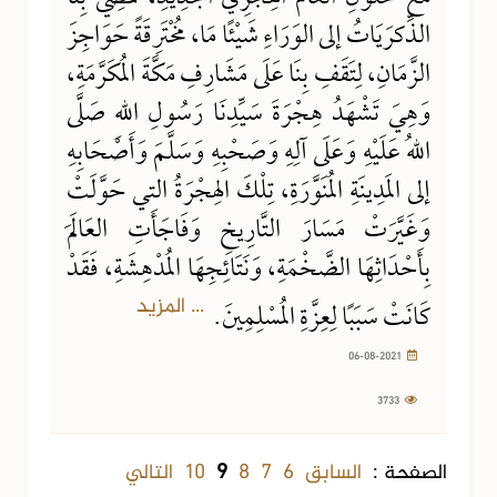
الذِّكرَيَاتُ إلى الوَرَاءِ شَيْئًا مَا، مُخْتَرِقَةً حَوَاجِزَ
الزَّمَانِ، لِتَقَفِ بِنَا عَلَى مَشَارِفِ مَكَّةَ المُكَرَّمَةِ،
وَهِيَ تَشْهَدُ هِجْرَةَ سَيِّدِنَا رَسُولِ اللهِ صَلَّى
اللهُ عَلَيْهِ وَعَلَى آلِهِ وَصَحْبِهِ وَسَلَّمَ وَأَصْحَابِهِ
إلى المَدِينَةِ المُنَوَّرَةِ، تِلْكَ الهِجْرَةُ التي حَوَّلَتْ
وَغَيَّرَتْ مَسَارَ التَّارِيخِ وَفَاجَأَتِ العَالَمَ
بِأَحْدَاثِهَا الضَّخْمَةِ، وَنَتَائِجِهَا المُدْهِشَةِ، فَقَدْ
... المزيد
كَانَتْ سَبَبًا لِعِزَّةِ المُسْلِمِينَ.
06-08-2021
3733
السابق
6
7
8
10
التالي
الصفحة :
9