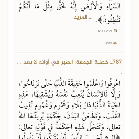
السَّمَاءِ وَالْأَرْضِ إِنَّهُ لَحَقٌّ مِثْلَ مَا أَنَّكُمْ
... المزيد
تَنْطِقُونَ﴾.
12-11-2021
6349
787ـ خطبة الجمعة: الصبر في أوانه لا بعد . .
.
اعْرِفُوا وَاعْلَمُوا حَقِيقَةَ الدُّنْيَا حَتَّى تَرْتَاحُوا،
وَإِلَّا فَالإِنْسَانُ يُتْعِبُ نَفْسَهُ وَيُشْقِيهَا، هَذِهِ
الحَيَاةُ الدُّنْيَا دَارُ بَلَاءٍ وَهُمُومٍ وَغُمُومٍ تُذِيبُ
القَلْبَ، وَتَطْحَنُ البَدَنَ، لِحِكْمَةٍ يُرِيدُهَا اللهُ
تعالى، وَتَتَجَلَّى هَذِهِ الحِكْمَةُ في قَوْلِهِ تعالى:
﴿الم * أَحَسِبَ النَّاسُ أَنْ يُتْرَكُوا أَنْ يَقُولُوا