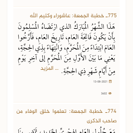
775ـ خطبة الجمعة: عاشوراء وكليم الله
هَذَا الشَّهْرُ المُبَارَكُ الذي ارْتَضَاهُ المُسْلِمُونَ
بِأَنْ يَكُونَ فَاتِحَةَ العَامِ، تَارِيخَ العَامِ، فَأَرَّخُوا
العَامَ ابْتِدَاءً مِنَ المُحَرَّمِ، وَانْتِهَاءً بِذِي الحِجَّةِ،
يَعْنِي مَا بَيْنَ الأَوَّلِ مِنَ المُحَرَّمِ إلى آخِرِ يَوْمٍ
... المزيد
مِنْ أَيَّامِ شَهْرِ ذِي الحِجَّةِ.
13-08-2021
3602
774ـ خطبة الجمعة: تعلموا خلق الوفاء من
صاحب الذكرى
مَعَ حُلُولِ العَام الهِجْرِيِّ الجَدِيدِ، تَمْضِي بِنَا