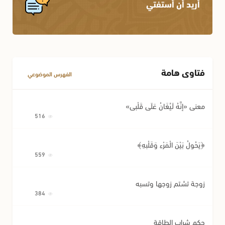
أريد أن أستفتي
فتاوى هامة
الفهرس الموضوعي
معنى «إِنَّهُ لَيُغَانُ عَلَى قَلْبِي»
516
﴿يَحُولُ بَيْنَ الْمَرْءِ وَقَلْبِهِ﴾
559
زوجة تشتم زوجها وتسبه
384
حكم شراب الطاقة