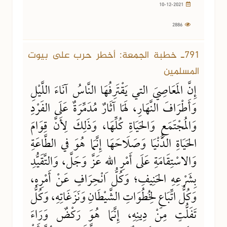
10-12-2021
2886
791ـ خطبة الجمعة: أخطر حرب على بيوت
المسلمين
إِنَّ المَعَاصِيَ التي يَقْتَرِفُهَا النَّاسُ آنَاءَ اللَّيْلِ
وَأَطْرَافَ النَّهَارِ، لَهَا آثَارٌ مُدَمِّرَةٌ عَلَى الفَرْدِ
وَالمُجْتَمَعِ وَالحَيَاةِ كُلِّهَا، وَذَلِكَ لِأَنَّ قِوَامَ
الحَيَاةِ الدُّنْيَا وَصَلَاحَهَا إِنَّمَا هُوَ في الطَّاعَةِ
وَالاسْتِقَامَةِ عَلَى أَمْرِ اللهِ عَزَّ وَجَلَّ، وَالتَّقَيُّدِ
بِشَرْعِهِ الحَنِيفِ؛ وَكُلُّ انْحِرَافٍ عَنْ أَمْرِهِ،
وَكُلُّ اتِّبَاعٍ لِخُطُوَاتِ الشَّيْطَانِ وَنَزَغَاتِهِ، وَكُلُّ
تَفَلُّتٍ مِنْ دِينِهِ، إِنَّمَا هُوَ رَكْضٌ وَرَاءَ