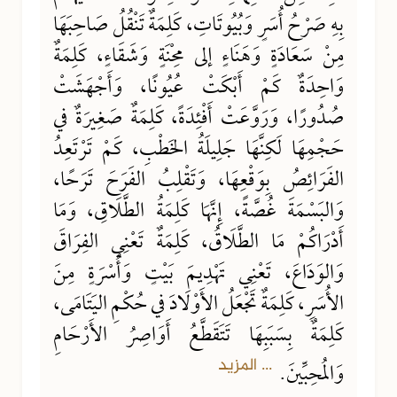
بِهِ صَرْحُ أُسَرٍ وَبُيُوتَاتِ، كَلِمَةٌ تَنْقُلُ صَاحِبَهَا
مِنْ سَعَادَةٍ وَهَنَاءٍ إلى مِحْنَةٍ وَشَقَاءٍ، كَلِمَةٌ
وَاحِدَةٌ كَمْ أَبْكَتْ عُيُونًا، وَأَجْهَشَتْ
صُدُورًا، وَرَوَّعَتْ أَفْئِدَةً، كَلِمَةٌ صَغِيرَةٌ في
حَجْمِهَا لَكِنَّهَا جَلِيلَةُ الخَطْبِ، كَمْ تَرْتَعِدُ
الفَرَائِصُ بِوَقْعِهَا، وَتَقْلِبُ الفَرَحَ تَرَحًا،
وَالبَسْمَةَ غُصَّةً، إِنَّهَا كَلِمَةُ الطَّلَاقِ، وَمَا
أَدْرَاكُمْ مَا الطَّلَاقُ، كَلِمَةٌ تَعْنِي الفِرَاقَ
وَالوَدَاعَ، تَعْنِي تَهْدِيمَ بَيْتٍ وَأُسْرَةٍ مِنَ
الأُسَرِ، كَلِمَةٌ تَجْعَلُ الأَوْلَادَ في حُكْمِ اليَتَامَى،
كَلِمَةٌ بِسَبَبِهَا تَتَقَطَّعُ أَوَاصِرُ الأَرْحَامِ
... المزيد
وَالمُحِبِّينَ.