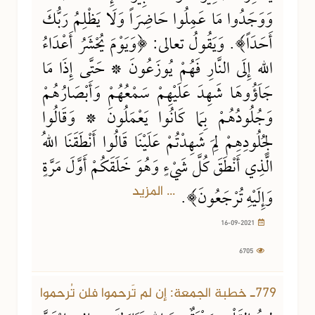
وَوَجَدُوا مَا عَمِلُوا حَاضِرَاً وَلَا يَظْلِمُ رَبُّكَ
أَحَدَاً﴾. وَيَقُولُ تعالى: ﴿وَيَوْمَ يُحْشَرُ أَعْدَاءُ
اللهِ إِلَى النَّارِ فَهُمْ يُوزَعُونَ * حَتَّى إِذَا مَا
جَاؤُوهَا شَهِدَ عَلَيْهِمْ سَمْعُهُمْ وَأَبْصَارُهُمْ
وَجُلُودُهُمْ بِمَا كَانُوا يَعْمَلُونَ * وَقَالُوا
لِجُلُودِهِمْ لِمَ شَهِدْتُمْ عَلَيْنَا قَالُوا أَنْطَقَنَا اللهُ
الَّذِي أَنْطَقَ كُلَّ شَيْءٍ وَهُوَ خَلَقَكُمْ أَوَّلَ مَرَّةٍ
... المزيد
وَإِلَيْهِ تُرْجَعُونَ﴾.
16-09-2021
6705
779ـ خطبة الجمعة: إن لم تَرحموا فلن تُرحموا