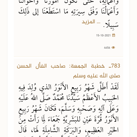
وَأَعْمَالِهِ، حَتَّى تَكُونَ أُمُورُنَا وَأَحْوَالُنَا
وَأَعْمَالُنَا وَفْقَ سِيرَتِهِ مَا اسْتَطَعْنَا إلى ذَلِكَ
... المزيد
سَبِيلًا.
15-10-2021
4456
783ـ خطبة الجمعة: صاحب الفأل الحسن
صلى الله عليه وسلم
لَقَدْ أَطَلَّ شَهْرُ رَبِيعٍ الأَنْوَرُ الذي وُلِدَ فِيهِ
الحَبِيبُ الأَعْظَمُ سَيِّدُنَا مُحَمَّدٌ صَلَّى اللهُ عَلَيْهِ
وَعَلَى آلِهِ وَصَحْبِهِ وَسَلَّمَ، فَكَانَ شَهْرُ رَبِيعٍ
الأَنْوَرُ قُرَّةَ عَيْنٍ للبَشَرِيَّةِ جَمْعَاءَ لِمَا رَأَتْ مِنَ
الخَيْرِ العَظِيمِ، وَالبَرَكَةِ الشَّامِلَةِ لَهَا، قَالَ