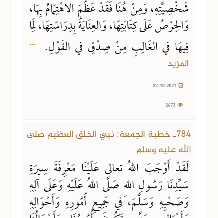
شَخْصِيَّتِهِ، وَمِنْ هُنَا فَقَدْ عَظُمَ الاهْتِمَامُ بِهَا،
وَالحِرْصُ عَلَى كِتَابَتِهَا، وَالعِنَايَةُ بِدِرَاسَتِهَا، لِمَا
...
فِيهَا في الغَالِبِ مِنْ صِدْقٍ في القَوْلِ.
المزيد
22-10-2021
2673
784ـ خطبة الجمعة: نبي الخلق العظيم صلى
الله عليه وسلم
لَقَدْ أَوْجَبَ اللهُ تعالى عَلَيْنَا مَعْرِفَةَ سِيرَةِ
سَيِّدِنَا رَسُولِ اللهِ صَلَّى اللهُ عَلَيْهِ وَعَلَى آلِهِ
وَصَحْبِهِ وَسَلَّمَ، في جَمِيعِ أُمُورِهِ وَأَحْوَالِهِ