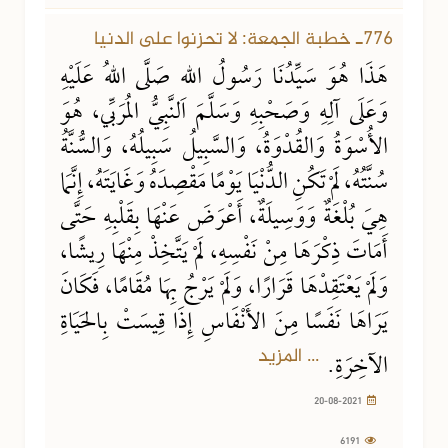
776ـ خطبة الجمعة: لا تحزنوا على الدنيا
هَذَا هُوَ سَيِّدُنَا رَسُولُ اللهِ صَلَّى اللهُ عَلَيْهِ
وَعَلَى آلِهِ وَصَحْبِهِ وَسَلَّمَ النَّبِيُّ المُرَبِّي، هُوَ
الأُسْوَةُ وَالقُدْوَةُ، وَالسَّبِيلُ سَبِيلُهُ، وَالسُّنَّةُ
سُنَّتُهُ، لَمْ تَكُنِ الدُّنْيَا يَوْمًا مَقْصِدَهُ وَغَايَتَهُ، إِنَّمَا
هِيَ بُلْغَةٌ وَوَسِيلَةٌ، أَعْرَضَ عَنْهَا بِقَلْبِهِ حَتَّى
أَمَاتَ ذِكْرَهَا مِنْ نَفْسِهِ، لَمْ يَتَّخِذْ مِنْهَا رِيشًا،
وَلَمْ يَعْتَقِدْهَا قَرَارًا، وَلَمْ يَرْجُ بِهَا مُقَامًا، فَكَانَ
يَرَاهَا نَفَسًا مِنَ الأَنْفَاسِ إِذَا قِيسَتْ بِالحَيَاةِ
... المزيد
الآخِرَةِ.
20-08-2021
6191