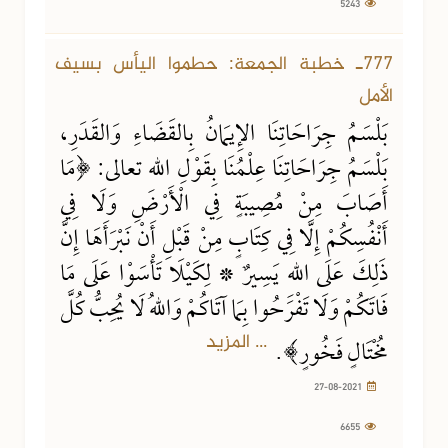
5243
777ـ خطبة الجمعة: حطموا اليأس بسيف
الأمل
بَلْسَمُ جِرَاحَاتِنَا الإِيمَانُ بِالقَضَاءِ وَالقَدَرِ،
بَلْسَمُ جِرَاحَاتِنَا عِلْمُنَا بِقَوْلِ اللهِ تعالى: ﴿مَا
أَصَابَ مِنْ مُصِيبَةٍ فِي الْأَرْضِ وَلَا فِي
أَنْفُسِكُمْ إِلَّا فِي كِتَابٍ مِنْ قَبْلِ أَنْ نَبْرَأَهَا إِنَّ
ذَلِكَ عَلَى اللهِ يَسِيرٌ * لِكَيْلَا تَأْسَوْا عَلَى مَا
فَاتَكُمْ وَلَا تَفْرَحُوا بِمَا آتَاكُمْ وَاللهُ لَا يُحِبُّ كُلَّ
... المزيد
مُخْتَالٍ فَخُورٍ﴾.
27-08-2021
6655