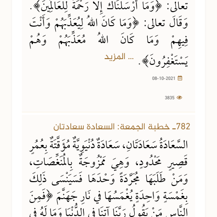
تعالى: ﴿وَمَا أَرْسَلْنَاكَ إِلَّا رَحْمَةً لِلْعَالَمِينَ﴾.
وَقَالَ تعالى: ﴿وَمَا كَانَ اللهُ لِيُعَذِّبَهُمْ وَأَنْتَ
فِيهِمْ وَمَا كَانَ اللهُ مُعَذِّبَهُمْ وَهُمْ
... المزيد
يَسْتَغْفِرُونَ﴾.
08-10-2021
3835
782ـ خطبة الجمعة: السعادة سعادتان
السَّعَادَةُ سَعَادَتَانِ، سَعَادَةٌ دُنْيَوِيَّةٌ مُؤَقَّتَةٌ بِعُمُرٍ
قَصِيرٍ مَحْدُودٍ، وَهِيَ مَمْزُوجَةٌ بِالمُنَغِّصَاتِ،
وَمَنْ طَلَبَهَا مُجَرَّدَةً وَحْدَهَا فَسَيَنْسَى ذَلِكَ
بِغَمْسَةٍ وَاحِدَةٍ يُغْمَسُهَا في نَارِ جَهَنَّمَ ﴿فَمِنَ
النَّاسِ مَنْ يَقُولُ رَبَّنَا آتِنَا فِي الدُّنْيَا وَمَا لَهُ فِي