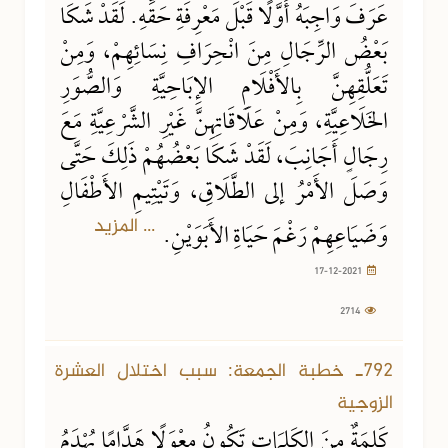
عَرَفَ وَاجِبَهُ أَوَّلًا قَبْلَ مَعْرِفَةِ حَقِّهِ. لَقَدْ شَكَا
بَعْضُ الرِّجَالِ مِنَ انْحِرَافِ نِسَائِهِمْ، وَمِنْ
تَعَلُّقِهِنَّ بِالأَفْلَامِ الإِبَاحِيَّةِ وَالصُّوَرِ
الخَلَاعِيَّةِ، وَمِنْ عَلَاقَاتِهِنَّ غَيْرِ الشَّرْعِيَّةِ مَعَ
رِجَالٍ أَجَانِبَ، لَقَدْ شَكَا بَعْضُهُمْ ذَلِكَ حَتَّى
وَصَلَ الأَمْرُ إلى الطَّلَاقِ، وَتَيْتِيمِ الأَطْفَالِ
... المزيد
وَضَيَاعِهِمْ رَغْمَ حَيَاةِ الأَبَوَيْنِ.
17-12-2021
2714
792ـ خطبة الجمعة: سبب اختلال العشرة
الزوجية
كَلِمَةٌ مِنَ الكَلِمَاتِ تَكُونُ مِعْوَلًا هَدَّامًا يُهْدَمُ