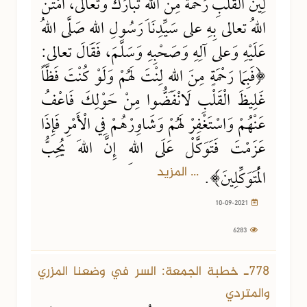
لِينُ القَلْبِ رَحْمَةٌ مِنَ اللهِ تَبَارَكَ وتعالى، امْتَنَّ
اللهُ تعالى بِهِ على سَيِّدِنَا رَسُولِ اللهِ صَلَّى اللهُ
عَلَيْهِ وَعلى آلِهِ وَصَحْبِهِ وَسَلَّمَ، فَقَالَ تعالى:
﴿فَبِمَا رَحْمَةٍ مِنَ اللهِ لِنْتَ لَهُمْ وَلَوْ كُنْتَ فَظَّاً
غَلِيظَ الْقَلْبِ لَانْفَضُّوا مِنْ حَوْلِكَ فَاعْفُ
عَنْهُمْ وَاسْتَغْفِرْ لَهُمْ وَشَاوِرْهُمْ فِي الْأَمْرِ فَإِذَا
عَزَمْتَ فَتَوَكَّلْ عَلَى اللهِ إِنَّ اللهَ يُحِبُّ
... المزيد
الْمُتَوَكِّلِينَ﴾.
10-09-2021
6283
778ـ خطبة الجمعة: السر في وضعنا المزري
والمتردي