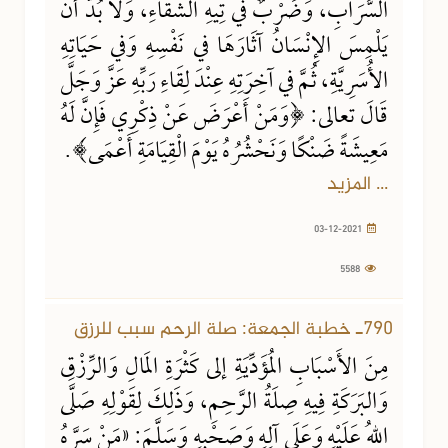
السَّرَابِ، وَضَرْبٌ في تِيهِ الشَّقَاءِ، وَلا بُدَّ أَنْ
يَلْمِسَ الإِنْسَانُ آثَارَهَا في نَفْسِهِ وَفي حَيَاتِهِ
الأُسَرِيَّةِ، ثُمَّ في آخِرَتِهِ عِنْدَ لِقَاءِ رَبِّهِ عَزَّ وَجَلَّ
قَالَ تعالى: ﴿وَمَنْ أَعْرَضَ عَنْ ذِكْرِي فَإِنَّ لَهُ
مَعِيشَةً ضَنْكًا وَنَحْشُرُهُ يَوْمَ الْقِيَامَةِ أَعْمَى﴾.
... المزيد
03-12-2021
5588
790ـ خطبة الجمعة: صلة الرحم سبب للرزق
مِنَ الأَسْبَابِ المُؤَدِّيَةِ إلى كَثْرَةِ المَالِ وَالرِّزْقِ
وَالبَرَكَةِ فِيهِ صِلَةُ الرَّحِمِ، وَذَلِكَ لِقَوْلِهِ صَلَّى
اللهُ عَلَيْهِ وَعَلَى آلِهِ وَصَحْبِهِ وَسَلَّمَ: «مَنْ سَرَّهُ