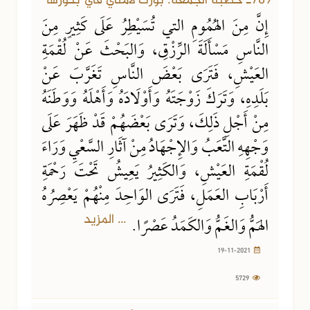
789ـ خطبة الجمعة: بورك لأمتي في بكورها
إِنَّ مِنَ الهُمُومِ التي تُسَيْطِرُ عَلَى كَثِيرٍ مِنَ
النَّاسِ مَسْأَلَةَ الرِّزْقِ، وَالبَحْثَ عَنْ لُقْمَةِ
العَيْشِ، فَتَرَى بَعْضَ النَّاسِ تَغَرَّبَ عَنْ
بَلَدِهِ، وَتَرَكَ زَوْجَتَهُ وَأَوْلَادَهُ وَأَهْلَهُ وَوَطَنَهُ
مِنْ أَجْلِ ذَلِكَ، وَتَرَى بَعْضَهُمْ قَدْ ظَهَرَ عَلَى
وَجْهِهِ التَّعَبُ وَالإِجْهَادُ مِنْ آثَارِ السَّعْيِ وَرَاءَ
لُقْمَةِ العَيْشِ، وَالكَثِيرُ يَعِيشُ تَحْتَ رَحْمَةِ
أَرْبَابِ العَمَلِ، فَتَرَى الوَاحِدَ مِنْهُمْ يَعْصِرُهُ
... المزيد
الهَمُّ وَالغَمُّ وَالكَمَدُ عَصْرًا.
19-11-2021
5729