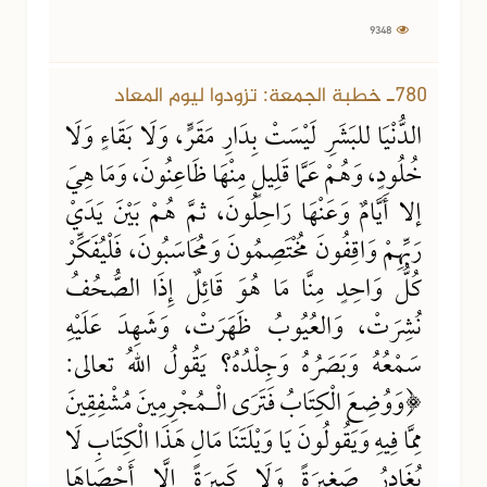
9348
780ـ خطبة الجمعة: تزودوا ليوم المعاد
الدُّنْيَا للبَشَرِ لَيْسَتْ بِدَارِ مَقَرٍّ، وَلَا بَقَاءٍ وَلَا
خُلُودٍ، وَهُمْ عَمَّا قَلِيلٍ مِنْهَا ظَاعِنُونَ، وَمَا هِيَ
إلا أَيَّامٌ وَعَنْهَا رَاحِلُونَ، ثمَّ هُمْ بَيْنَ يَدَيْ
رَبِّهِمْ وَاقِفُونَ مُخْتَصِمُونَ وَمُحَاسَبُونَ، فَلْيُفَكِّرْ
كُلُّ وَاحِدٍ مِنَّا مَا هُوَ قَائِلٌ إِذَا الصُّحُفُ
نُشِرَتْ، وَالعُيُوبُ ظَهَرَتْ، وَشَهِدَ عَلَيْهِ
سَمْعُهُ وَبَصَرُهُ وَجِلْدُهُ؟ يَقُولُ اللهُ تعالى:
﴿وَوُضِعَ الْكِتَابُ فَتَرَى الْـمُجْرِمِينَ مُشْفِقِينَ
مِمَّا فِيهِ وَيَقُولُونَ يَا وَيْلَتَنَا مَالِ هَذَا الْكِتَابِ لَا
يُغَادِرُ صَغِيرَةً وَلَا كَبِيرَةً إِلَّا أَحْصَاهَا