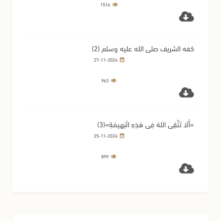
1516
كفه الشريف صلى الله عليه وسلم (2)
27-11-2024
963
«أَلَا تَتَّقِي اللهَ فِي هَذِهِ الْبَهِيمَةِ»(3)
25-11-2024
899