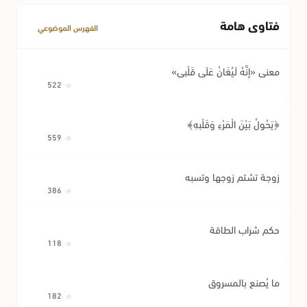
فتاوى هامة
الفهرس الموضوعي
معنى «إِنَّهُ لَيُغَانُ عَلَى قَلْبِي»
522
﴿يَحُولُ بَيْنَ الْمَرْءِ وَقَلْبِهِ﴾
559
زوجة تشتم زوجها وتسبه
386
حكم شراب الطاقة
118
ما يُصنع بالمسروق
182