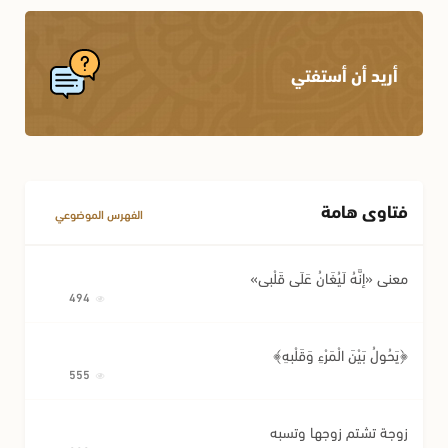
أريد أن أستفتي
فتاوى هامة
الفهرس الموضوعي
معنى «إِنَّهُ لَيُغَانُ عَلَى قَلْبِي»
494
﴿يَحُولُ بَيْنَ الْمَرْءِ وَقَلْبِهِ﴾
555
زوجة تشتم زوجها وتسبه