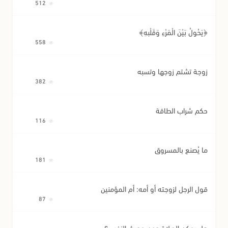
512
﴿يَحُولُ بَيْنَ الْمَرْءِ وَقَلْبِهِ﴾
558
زوجة تشتم زوجها وتسبه
382
حكم شراب الطاقة
116
ما يُصنع بالمسروق
181
قول الرجل لزوجته أو أمه: أم المؤمنين
87
هل يمكن الصلاة دون حديث النفس؟