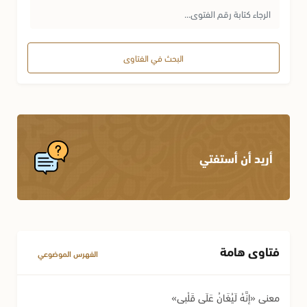
البحث في الفتاوى
أريد أن أستفتي
فتاوى هامة
الفهرس الموضوعي
معنى «إِنَّهُ لَيُغَانُ عَلَى قَلْبِي»