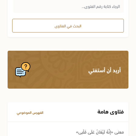
البحث في الفتاوى
أريد أن أستفتي
فتاوى هامة
الفهرس الموضوعي
معنى «إِنَّهُ لَيُغَانُ عَلَى قَلْبِي»