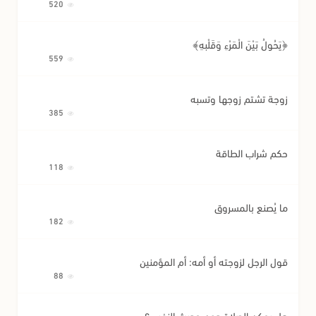
520
﴿يَحُولُ بَيْنَ الْمَرْءِ وَقَلْبِهِ﴾
559
زوجة تشتم زوجها وتسبه
385
حكم شراب الطاقة
118
ما يُصنع بالمسروق
182
قول الرجل لزوجته أو أمه: أم المؤمنين
88
هل يمكن الصلاة دون حديث النفس؟