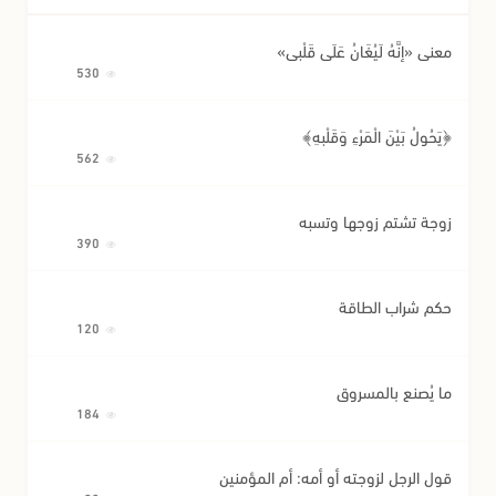
معنى «إِنَّهُ لَيُغَانُ عَلَى قَلْبِي»
530
﴿يَحُولُ بَيْنَ الْمَرْءِ وَقَلْبِهِ﴾
562
زوجة تشتم زوجها وتسبه
390
حكم شراب الطاقة
120
ما يُصنع بالمسروق
184
قول الرجل لزوجته أو أمه: أم المؤمنين