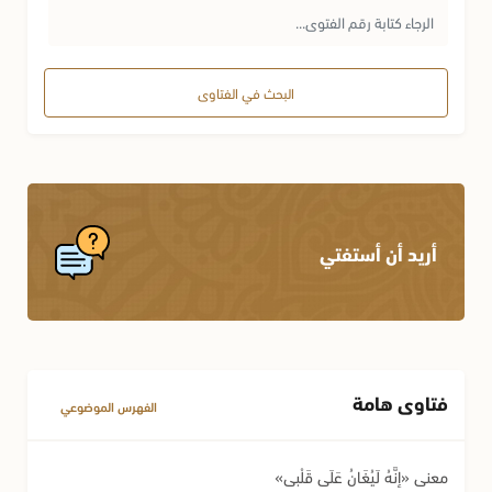
البحث في الفتاوى
أريد أن أستفتي
فتاوى هامة
الفهرس الموضوعي
معنى «إِنَّهُ لَيُغَانُ عَلَى قَلْبِي»