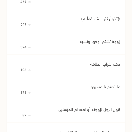
459
﴿يَحُولُ بَيْنَ الْمَرْءِ وَقَلْبِهِ﴾
547
زوجة تشتم زوجها وتسبه
374
حكم شراب الطاقة
106
ما يُصنع بالمسروق
178
قول الرجل لزوجته أو أمه: أم المؤمنين
82
هل يمكن الصلاة دون حديث النفس؟