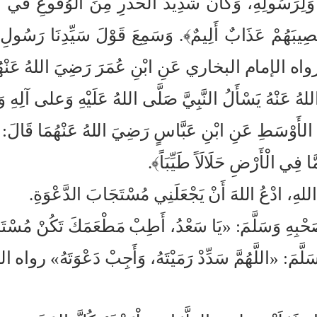
ِرَسُولِهِ، وَكَانَ شَدِيدَ الحَذَرِ مِنَ الوُقُوعِ في المُخَ
وْ يُصِيبَهُمْ عَذَابٌ أَلِيمٌ﴾. وَسَمِعَ قَوْلَ سَيِّدِنَا رَسُو
ي» رواه الإمام البخاري عَنِ ابْنِ عُمَرَ رَضِيَ اللهُ عَنْهُ
 اللهُ عَنْهُ يَسْأَلُ النَّبِيَّ صَلَّى اللهُ عَلَيْهِ وَعلى آلِهِ 
طِ عَنِ ابْنِ عَبَّاسٍ رَضِيَ اللهُ عَنْهُمَا قَالَ: تُلِيَت
ا فِي الْأَرْضِ حَلَالَاً طَيِّبَاً﴾.
لهِ، ادْعُ اللهَ أَنْ يَجْعَلَنِي مُسْتَجَابَ الدَّعْوَةِ.
َصَحْبِهِ وَسَلَّمَ: «يَا سَعْدُ، أَطِبْ مَطْعَمَكَ تَكُنْ مُسْتَ
َلَّمَ: «اللَّهُمَّ سَدِّدْ رَمَيْتَهُ، وَأَجِبْ دَعْوَتَهُ» روا