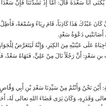
كْنَى أَبَا سَعْدَةَ قَالَ: أَمَّا إِذْ نَشَدْتَنَا فَإِنَّ سَعْدَاً ك
إِنْ كَانَ عَبْدُكَ هَذَا كَاذِبَاً، قَامَ رِيَاءً وَسُمْعَةً، فَأَطِل
 أَصَابَتْنِي دَعْوَةُ سَعْدٍ.
اجِبَاهُ عَلَى عَيْنَيْهِ مِنَ الكِبَرِ، وَإِنَّهُ لَيَتَعَرَّضُ لِلْج
 سَعْدٍ: أَنَّ رَجُلَاً نَالَ مِنْ عَلِيٍّ، فَنَهَاهُ سَعْدٌ، فَلَمْ ي
َّةِ: أَيْنَ نَحْنُ وَأَنْتُمْ مِنْ سَيِّدِنَا سَعْدِ بْنِ أَبِي وَ
 وَقَدَرِهِ، وَكَانَ يَرَى قَضَاءَ اللهِ تعالى لَهُ، أَحَبَّ إِلَ