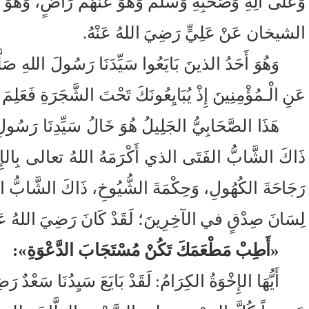
وَعلى آلِهِ وَصَحْبِهِ وَسَلَّمَ وَهُوَ عَنْهُمْ رَاضٍ، وَهُوَ م
الشيخان عَنْ عَلِيٍّ رَضِيَ اللهُ عَنْهُ.
وَهُوَ أَحَدُ الذينَ بَايَعُوا سَيِّدَنَا رَسُولَ اللهِ صَل
عَنِ الْـمُؤْمِنِينَ إِذْ يُبَايِعُونَكَ تَحْتَ الشَّجَرَةِ فَعَلِمَ مَ
هَذَا الصَّحَابِيُّ الجَلِيلُ هُوَ خَالُ سَيِّدِنَا رَسُول
ذَاكَ الشَّابُّ الفَتَى الذي أَكْرَمَهُ اللهُ تعالى بِالإِسْل
رَجَاحَةَ الكُهُولِ، وَحِكْمَةَ الشُّيُوخِ، ذَاكَ الشَّابُّ الفَت
لِسَانَ صِدْقٍ في الآخِرِينَ؛ لَقَدْ كَانَ رَضِيَ اللهُ عَنْهُ 
«أَطِبْ مَطْعَمَكَ تَكُنْ مُسْتَجَابَ الدَّعْوَةِ»:
أَيُّهَا الإِخْوَةُ الكِرَامُ: لَقَدْ بَايَعَ سَيِدُنَا سَعْد