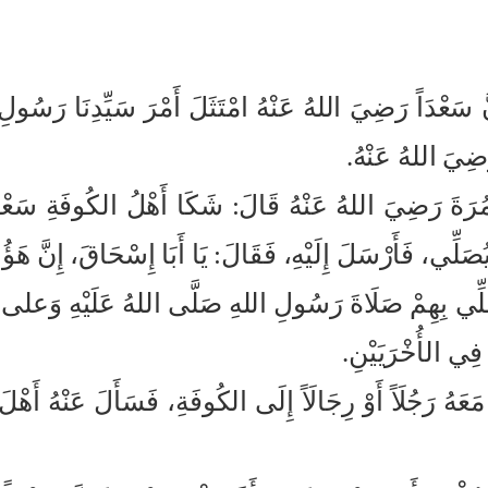
ا أَنَّ سَعْدَاً رَضِيَ اللهُ عَنْهُ امْتَثَلَ أَمْرَ سَيِّدِنَا رَس
ِيَ اللهُ عَنْهُ.
َضِيَ اللهُ عَنْهُ قَالَ: شَكَا أَهْلُ الكُوفَةِ سَعْدَاً إ
يُصَلِّي، فَأَرْسَلَ إِلَيْهِ، فَقَالَ: يَا أَبَا إِسْحَاقَ، إِنَّ هَؤُ
ُصَلِّي بِهِمْ صَلَاةَ رَسُولِ اللهِ صَلَّى اللهُ عَلَيْهِ وَعلى آل
فِي الأُخْرَيَيْنِ.
َهُ رَجُلَاً أَوْ رِجَالَاً إِلَى الكُوفَةِ، فَسَأَلَ عَنْهُ أَهْلَ ا