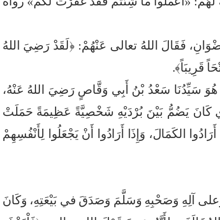
هُ لَهُمْ: «اعْمَلُوا مَا شِئْتُمْ فَقَدْ غَفَرْتُ لَكُمْ» رواه
لرَّضْوَانِ، فَقَالَ اللهُ تعالى عَنْهُمْ: ﴿لَقَدْ رَضِيَ اللهُ
َاً قَرِيبَاً﴾.
هُوَ سَيِّدُنَا سَعْدُ بْنُ أَبِي وَقَّاصٍ رَضِيَ اللهُ عَنْهُ،
انَ يَضُمُّ بَيْنَ بُرْدَيْهِ شَخْصِيَّةً عَظِيمَةً حَمَلَتْ
دُوا الكَمَالَ، وَإِذَا أَرَادُوا أَنْ يَجْعَلُوا لِأَنْفُسِهِمْ
ِ وَعلى آلِهِ وَصَحْبِهِ وَسَلَّمَ وَصَدَقَ في بَيْعَتِهِ، وَكَانَ