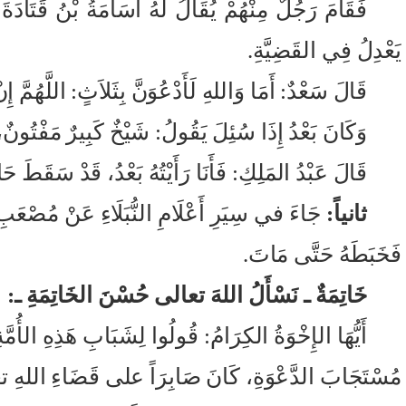
فَقَامَ رَجُلٌ مِنْهُمْ يُقَالُ لَهُ أُسَامَةُ بْنُ قَتَادَةَ يُ
يَعْدِلُ فِي القَضِيَّةِ.
قَالَ سَعْدٌ: أَمَا وَاللهِ لَأَدْعُوَنَّ بِثَلاَثٍ: اللَّهُمَّ 
وَكَانَ بَعْدُ إِذَا سُئِلَ يَقُولُ: شَيْخٌ كَبِيرٌ مَفْتُونٌ،
قَالَ عَبْدُ المَلِكِ: فَأَنَا رَأَيْتُهُ بَعْدُ، قَدْ سَقَطَ حَ
ثانياً:
جَاءَ في سِيَرِ أَعْلَامِ النُّبَلَاءِ عَنْ مُصْعَبِ بنِ
فَخَبَطَهُ حَتَّى مَاتَ.
خَاتِمَةٌ ـ نَسْأَلُ اللهَ تعالى حُسْنَ الخَاتِمَةِ ـ:
أَيُّهَا الإِخْوَةُ الكِرَامُ: قُولُوا لِشَبَابِ هَذِهِ الأُم
مُسْتَجَابَ الدَّعْوَةِ، كَانَ صَابِرَاً على قَضَاءِ اللهِ تعالى