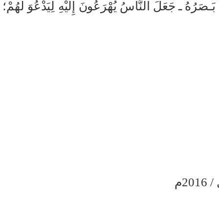
ـصَرُهُ ـ جَعَلَ النَّاسُ يُهْرَعُونَ إِلَيْهِ لِيَدْعُوَ لَهُمْ؛