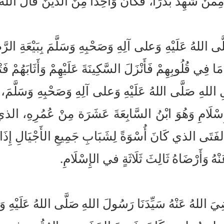
ِمَّنْ شَهِدَ بَدْرَاً، فَكَانَ وَاحِدَاً مِنَ الذينَ قَالَ الل
َّى اللهُ عَلَيْهِ وَعلى آلِهِ وَصَحْبِهِ وَسَلَّمَ بِبَيْعَةِ ا
ا فِي قُلُوبِهِمْ فَأَنْزَلَ السَّكِينَةَ عَلَيْهِمْ وَأَثَابَهُمْ فَتْح
ِ اللهِ صَلَّى اللهُ عَلَيْهِ وَعلى آلِهِ وَصَحْبِهِ وَسَلَّمَ، 
َامِ وَهُوَ ابْنُ السَّابِعَةَ عَشَرَة مِنْ عُمُرِهِ، الذي كَ
َى الذي كَانَ أُسْوَةً لِشَبَابِ جَمِيعِ الأَجْيَالِ إِذَا أَرَا
وَأَرْضَاهُ ثَالِثَ ثَلَاثَةٍ في الإِسْلَامِ.
ٌ رَضِيَ اللهُ عَنْهُ سَيِّدَنَا رَسُولَ اللهِ صَلَّى اللهُ عَلَيْه