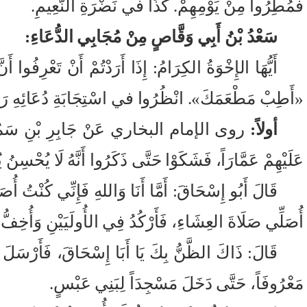
فَمُطِرُوا مِنْ يَوْمِهِمْ. كَذَا في نَضْرَةِ النَّعِيمِ.
سَعْدُ بْنُ أَبِي وَقَّاصٍ مِنْ مُجَابِي الدُّعَاءِ:
أَيُّهَا الإِخْوَةُ الكِرَامُ: إِذَا أَرَدْتُمْ أَنْ تَعْرِفُو
«أَطِبْ مَطْعَمَكَ». انْظُرُوا في اسْتِجَابَةِ دُعَائِهِ رَض
أولاً:
روى الإمام البخاري عَنْ جَابِرِ بْنِ سَمُرَةَ ر
عَلَيْهِمْ عَمَّارَاً، فَشَكَوْا حَتَّى ذَكَرُوا أَنَّهُ لَا يُحْسِنُ 
قَالَ أَبُو إِسْحَاقَ: أَمَّا أَنَا وَاللهِ فَإِنِّي كُنْتُ أ
أُصَلِّي صَلَاةَ العِشَاءِ، فَأَرْكُدُ فِي الأُولَيَيْنِ وَأُخِفُّ 
قَالَ: ذَاكَ الظَّنُّ بِكَ يَا أَبَا إِسْحَاقَ، فَأَرْسَلَ مَع
مَعْرُوفَاً، حَتَّى دَخَلَ مَسْجِدَاً لِبَنِي عَبْسٍ.