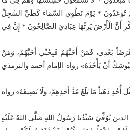
َنْهَا مُبْعَدُونَ * لَا يَسْمَعُونَ حَسِيسَهَا وَهُمْ فِي مَا
كُنْتُمْ تُوعَدُونَ * يَوْمَ نَطْوِي السَّمَاءَ كَطَيِّ السِّجِلِّ
الذِّكْرِ أَنَّ الْأَرْضَ يَرِثُهَا عِبَادِيَ الصَّالِحُونَ * إِنَّ فِي
اً بَعْدِي، فَمَنْ أَحَبَّهُمْ فَبِحُبِّي أَحَبَّهُمْ، وَمَنْ
اللهَ فَيُوشِكُ أَنْ يَأْخُذَهُ» رواه الإمام أحمد والترمذي
َ أُحُدٍ ذَهَبَاً مَا بَلَغَ مُدَّ أَحَدِهِمْ، وَلَا نَصِيفَهُ» رواه
لذينَ تُوُفِّيَ سَيِّدُنَا رَسُولُ اللهِ صَلَّى اللهُ عَلَيْهِ