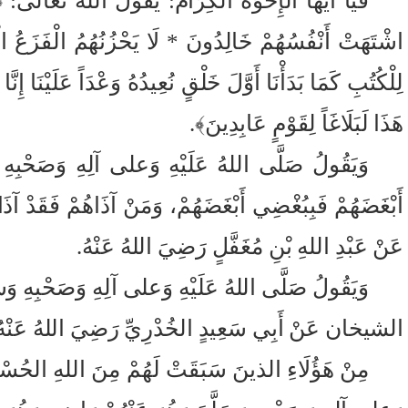
فَيَا أَيُّهَا الإِخْوَةُ الكِرَامُ: يَقُولُ اللهُ تعالى:
اشْتَهَتْ أَنْفُسُهُمْ خَالِدُونَ * لَا يَحْزُنُهُمُ الْفَزَعُ الْأ
لِلْكُتُبِ كَمَا بَدَأْنَا أَوَّلَ خَلْقٍ نُعِيدُهُ وَعْدَاً عَلَيْنَا إ
هَذَا لَبَلَاغَاً لِقَوْمٍ عَابِدِينَ﴾.
وَيَقُولُ صَلَّى اللهُ عَلَيْهِ وَعلى آلِهِ وَصَحْبِهِ وَ
أَبْغَضَهُمْ فَبِبُغْضِي أَبْغَضَهُمْ، وَمَنْ آذَاهُمْ فَقَ
عَنْ عَبْدِ اللهِ بْنِ مُغَفَّلٍ رَضِيَ اللهُ عَنْهُ.
وَيَقُولُ صَلَّى اللهُ عَلَيْهِ وَعلى آلِهِ وَصَحْبِهِ وَسَلَّم
الشيخان عَنْ أَبِي سَعِيدٍ الخُدْرِيِّ رَضِيَ اللهُ عَنْهُ
مِنْ هَؤُلَاءِ الذينَ سَبَقَتْ لَهُمْ مِنَ اللهِ الحُسْنَى