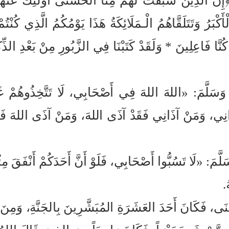
 ﴿إِنَّ الَّذِينَ سَبَقَتْ لَهُمْ مِنَّا الْحُسْنَى أُولَئِكَ ع
َكْبَرُ وَتَتَلَقَّاهُمُ الْـمَلَائِكَةُ هَذَا يَوْمُكُمُ الَّذِي 
ِنَّا كُنَّا فَاعِلِينَ * وَلَقَدْ كَتَبْنَا فِي الزَّبُورِ مِنْ بَعْدِ 
سَلَّمَ: «اللهَ اللهَ فِي أَصْحَابِي، لَا تَتَّخِذُوهُمْ غَرَضَ
دْ آذَانِي، وَمَنْ آذَانِي فَقَدْ آذَى اللهَ، وَمَنْ آذَى 
َ: «لَا تَسُبُّوا أَصْحَابِي، فَلَوْ أَنَّ أَحَدَكُمْ أَنْفَقَ مِثْل
.
، فَكَانَ أَحَدَ العَشَرَةِ المُبَشَّرِينَ بِالجَنَّةِ، وَمِنَ ا