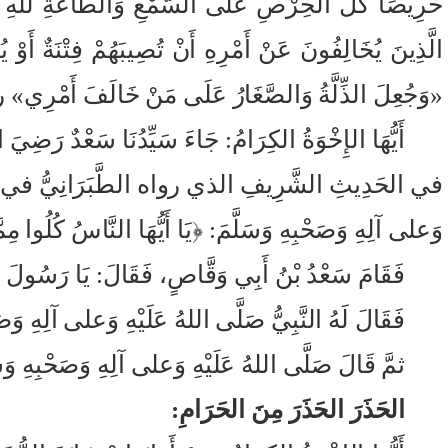
حَرِيصَاً كُلَّ الحِرْصِ على السَّمْعِ وَالطَّاعَةِ للهِ وَل
الَّذِينَ يُخَالِفُونَ عَنْ أَمْرِهِ أَنْ تُصِيبَهُمْ فِتْنَةٌ أَ
«وَجُعِلَ الذِّلَّةُ وَالصَّغَارُ عَلَى مَنْ خَالَفَ أَمْرِ
أَيُّهَا الإِخْوَةُ الكِرَامُ: جَاءَ سَيِّدُنَا سَعْدٌ رَضِيَ
في الحَدِيثِ الشَّرِيفِ الذي رواه الطَّبَرَانِيُّ في الأَوْسَ
وَعلى آلِهِ وَصَحْبِهِ وَسَلَّمَ: ﴿يَا أَيُّهَا النَّاسُ كُلُوا مِمَّ
فَقَامَ سَعْدُ بْنُ أَبِي وَقَّاصٍ، فَقَالَ: يَا رَسُولَ ال
فَقَالَ لَهُ النَّبِيُّ صَلَّى اللهُ عَلَيْهِ وَعلى آلِهِ و
ثمَّ قَالَ صَلَّى اللهُ عَلَيْهِ وَعلى آلِهِ وَصَحْبِهِ وَس
الحَذَرَ الحَذَرَ مِنَ الحَرَامِ: