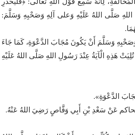
الَفَةِ، لِأَنَّهُ سَمِعَ قَوْلَ اللهِ تعالى: ﴿فَلْيَحْذَرِ
لِ اللهِ صَلَّى اللهُ عَلَيْهِ وَعلى آلِهِ وَصَحْبِهِ وَسَلَّمَ:
مَا.
وَصَحْبِهِ وَسَلَّمَ أَنْ يَكُونَ مُجَابَ الدَّعْوَةِ، كَمَا جَاءَ
ْ هَذِهِ الْآيَةُ عِنْدَ رَسُولِ اللهِ صَلَّى اللهُ عَلَيْهِ
جَابَ الدَّعْوَةِ».
ه الحاكم عَنْ سَعْدِ بْنِ أَبِي وَقَّاصٍ رَضِيَ اللهُ عَنْهُ.