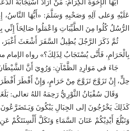
أَيُّهَا الإِخْوَةُ الكِرَامُ: مَنْ أَرَادَ اسْتِجَابَةَ الدُّ
عَلَيْهِ وَعلى آلِهِ وَصَحْبِهِ وَسَلَّمَ: «أَيُّهَا النَّاسُ، إِنَّ ا
الرُّسُلُ كُلُوا مِنَ الطَّيِّبَاتِ وَاعْمَلُوا صَالِحَاً إِنِّي بِمَ
ثُمَّ ذَكَرَ الرَّجُلَ يُطِيلُ السَّفَرَ أَشْعَثَ أَغْبَرَ، ي
بِالْحَرَامِ، فَأَنَّى يُسْتَجَابُ لِذَلِكَ؟» رواه الإمام مس
جَاءَ في مَوَارِدِ الظَّمْآنِ: وَرُوِيَ أَنَّ الشَّيْطَانَ يَق
حِلٍّ، إِنْ تَزَوَّجَ تَزَوَّجَ مِنْ حَرَامٍ، وَإِنْ أَفْطَرَ أَفْط
وَقَالَ سُفْيَانُ الثَّوْرِيُّ رَحِمَهُ اللهُ تعالى: بَلَغَن
كَذَلِكَ يَخْرُجُونَ إلى الجِبَالِ يَبْكُونَ وَيَـتَضَرَّعُونَ فَأَ
وَتَبْلُغَ أَيْدِيْكُمْ عَنَانَ السَّمَاءِ وَتَكَلَّ أَلْسِنَتَكُمْ عَن