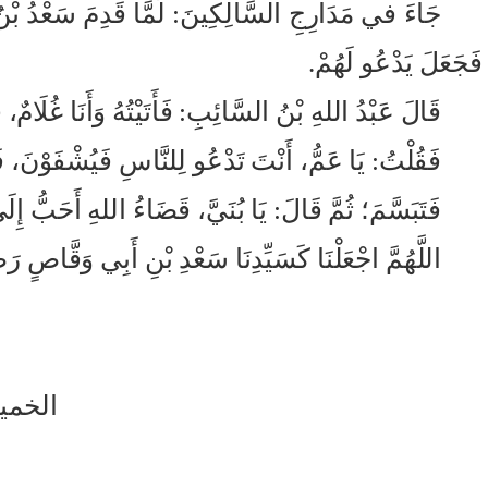
جَاءَ في مَدَارِجِ السَّالِكِينَ: لَمَّا قَدِمَ سَعْدُ بْنُ 
فَجَعَلَ يَدْعُو لَهُمْ.
قَالَ عَبْدُ اللهِ بْنُ السَّائِبِ: فَأَتَيْتُهُ وَأَنَا غُلَامٌ، ف
فَقُلْتُ: يَا عَمُّ، أَنْتَ تَدْعُو لِلنَّاسِ فَيُشْفَوْنَ، ف
فَتَبَسَّمَ؛ ثُمَّ قَالَ: يَا بُنَيَّ، قَضَاءُ اللهِ أَحَبُّ إِ
اللَّهُمَّ اجْعَلْنَا كَسَيِّدِنَا سَعْدِ بْنِ أَبِي وَقَّاصٍ
الخميس: 27/ ذو الحجة /1437هـ، 