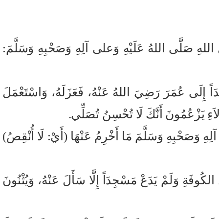
ُولِ اللهِ صَلَّى اللهُ عَلَيْهِ وَعلى آلِهِ وَصَحْبِهِ وَسَلَّمَ:
ِلَى عُمَرَ رَضِيَ اللهُ عَنْهُ، فَعَزَلَهُ، وَاسْتَعْمَلَ
لاَءِ يَزْعُمُونَ أَنَّكَ لَا تُحْسِنُ تُصَلِّي.
ِهِ وَصَحْبِهِ وَسَلَّمَ مَا أَخْرِمُ عَنْهَا (أَيْ: لَا أُنْقِصُ)
لكُوفَةِ وَلَمْ يَدَعْ مَسْجِدَاً إِلَّا سَأَلَ عَنْهُ، وَيُثْنُونَ