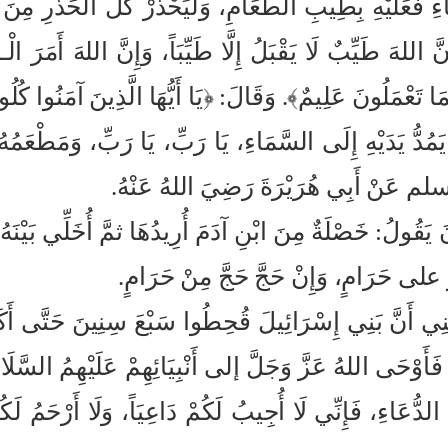
عَاءِ فَعَلَيْهِ بِطِيبِ الطَّعَامِ، وَلْيَحْذَرْ كُلَّ الحَذَرِ مِن
للهَ طَيِّبٌ لَا يَقْبَلُ إِلَّا طَيِّبَاً، وَإِنَّ اللهَ أَمَرَ الْـ
ا تَعْمَلُونَ عَلِيمٌ﴾. وَقَالَ: ﴿يَا أَيُّهَا الَّذِينَ آمَنُوا كُلُ
َمُدُّ يَدَيْهِ إِلَى السَّمَاءِ، يَا رَبِّ، يَا رَبِّ، وَمَطْعَمُ
لم عَنْ أَبِي هُرَيْرَةَ رَضِيَ اللهُ عَنْهُ.
ُولُ: خَصْلَةٌ مِنَ ابْنِ آدَمَ أُرِيدُهَا ثمَّ أُخَلِّي بَيْنَهُ وَ
َرَ على حَرَامٍ، وَإِنْ حَجَّ حَجَّ مِنْ حَرَامٍ.
ِي أَنَّ بَنِي إِسْرَائِيلَ قُحِطُوا سَبْعَ سِنِينَ حَتَّى أَكَلُ
وْحَى اللهُ عَزَّ وَجَلَّ إلى أَنْبِيَائِهِمْ عَلَيْهِمُ السَّلَامُ،
ِ الدُّعَاءِ، فَإِنِّي لَا أُجِيبُ لَكُمْ دَاعِيَاً، وَلَا أَرْحَمُ لَك