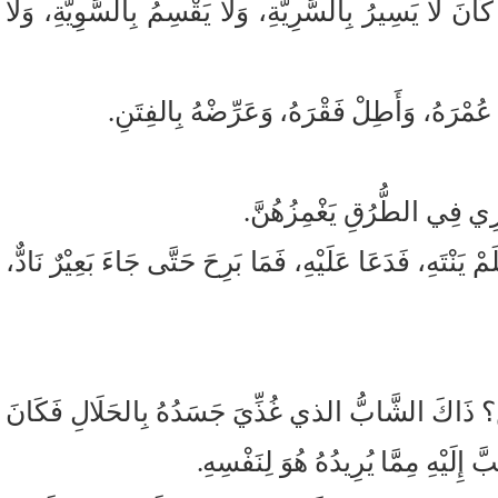
َانَ لَا يَسِيرُ بِالسَّرِيَّةِ، وَلَا يَقْسِمُ بِالسَّوِيَّةِ، وَلَا
ْ عُمْرَهُ، وَأَطِلْ فَقْرَهُ، وَعَرِّضْهُ بِالفِتَنِ.
َوَارِي فِي الطُّرُقِ يَغْمِزُهُنَّ.
َنْتَهِ، فَدَعَا عَلَيْهِ، فَمَا بَرِحَ حَتَّى جَاءَ بَعِيْرٌ نَادٌّ،
قَّاصٍ؟ ذَاكَ الشَّابُّ الذي غُذِّيَ جَسَدُهُ بِالحَلَالِ فَكَانَ
يْهِ مِمَّا يُرِيدُهُ هُوَ لِنَفْسِهِ.