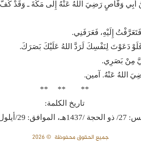
أَبِي وَقَّاصٍ رَضِيَ اللهُ عَنْهُ إِلَى مَكَّةَ ـ وَقَدْ كُفَّ بَ
َتَعَرَّفْتُ إِلَيْهِ، فَعَرَفَنِي.
َلَوْ دَعَوْتَ لِنَفْسِكَ لَرَدَّ اللهُ عَلَيْكَ بَصَرَكَ.
لَيَّ مِنْ بَصَرِي.
 رَضِيَ اللهُ عَنْهُ. آمين.
**
**
**
تاريخ الكلمة:
الموافق: 29/أيلول / 2016م
جميع الحقوق محفوظة © 2026