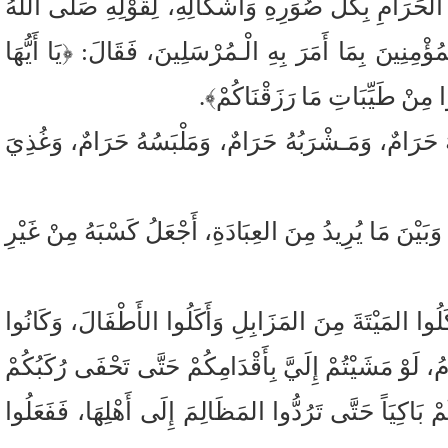
َ الحَرَامِ بِكُلِّ صُوَرِهِ وَأَشْكَالِهِ، لِقَوْلِهِ صَلَّى اللهُ
مُؤْمِنِينَ بِمَا أَمَرَ بِهِ الْـمُرْسَلِينَ، فَقَالَ: ﴿يَا أَيُّهَا
وا مِنْ طَيِّبَاتِ مَا رَزَقْنَاكُمْ﴾.
هُ حَرَامٌ، وَمَـشْرَبُهُ حَرَامٌ، وَمَلْبَسُهُ حَرَامٌ، وَغُذِيَ
بَيْنَ مَا يُرِيدُ مِنَ العِبَادَةِ، أَجْعَلُ كَسْبَهُ مِنْ غَيْرِ
وا المَيْتَةَ مِنَ المَزَابِلِ وَأَكَلُوا الأَطْفَالَ، وَكَانُوا
 لَوْ مَشَيْتُمْ إِلَيَّ بِأَقْدَامِكُمْ حَتَّى تَحْفَى رُكَبُكُمْ
ُمْ بَاكِيَاً حَتَّى تَرُدُّوا المَظَالِمَ إِلَى أَهْلِهَا، فَفَعَلُوا