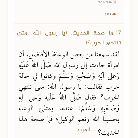
09-12-2016
5919
17-ما صحة الحديث: (يا رسول الله: متى
تنتهي الحرب؟)
لقد سمعنا من بعض الوعاظ الأفاضل، أن
امرأة جاءت إلى رسول الله صَلَّى اللهُ عَلَيْهِ
وَعلى آلِهِ وَصَحْبِهِ وَسَلَّمَ وكانوا في حالة
حرب فقالت: يا رسول الله: متى تنتهي
الحرب؟ فقال صَلَّى اللهُ عَلَيْهِ وَعلى آلِهِ
وَصَحْبِهِ وَسَلَّمَ: عندما يمتلئ الوعاء
بحسبنا الله ونعم الوكيل؛ فما صحة هذا
... المزيد
الحديث؟