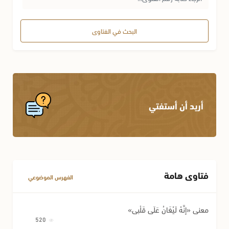
البحث في الفتاوى
أريد أن أستفتي
فتاوى هامة
الفهرس الموضوعي
معنى «إِنَّهُ لَيُغَانُ عَلَى قَلْبِي»
520