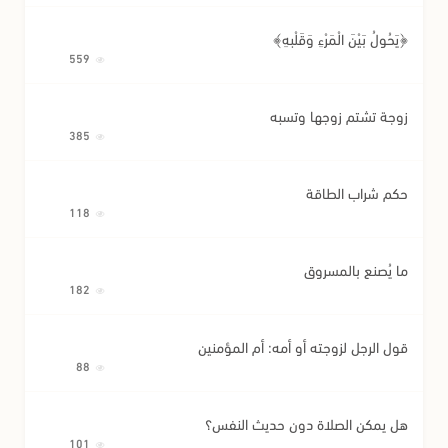
﴿يَحُولُ بَيْنَ الْمَرْءِ وَقَلْبِهِ﴾
559
زوجة تشتم زوجها وتسبه
385
حكم شراب الطاقة
118
ما يُصنع بالمسروق
182
قول الرجل لزوجته أو أمه: أم المؤمنين
88
هل يمكن الصلاة دون حديث النفس؟
101