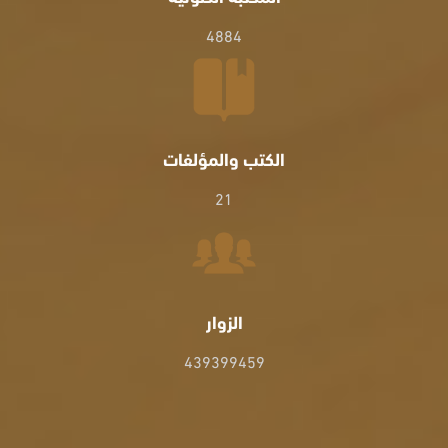
4884
الكتب والمؤلفات
21
الزوار
439399459