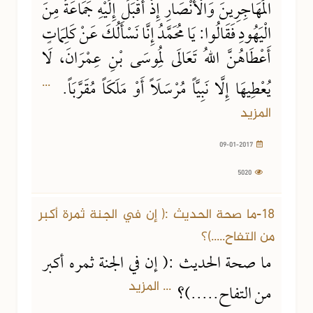
الْمُهَاجِرِينَ وَالْأَنْصَارِ إِذْ أَقْبَلَ إِلَيْهِ جَمَاعَةٌ مِنَ
الْيَهُودِ فَقَالُوا: يَا مُحَمَّدُ إِنَّا نَسْأَلُكَ عَنْ كَلِمَاتٍ
أَعْطَاهُنَّ اللهُ تَعَالَى لِمُوسَى بْنِ عِمْرَانَ، لَا
...
يُعْطِيهَا إِلَّا نَبِيَّاً مُرْسَلَاً أَوْ مَلَكَاً مُقَرَّبَاً.
المزيد
09-01-2017
5020
18-ما صحة الحديث :( إن في الجنة ثمرة أكبر
من التفاح.....)؟
ما صحة الحديث :( إن في الجنة ثمره أكبر
... المزيد
من التفاح.....)؟