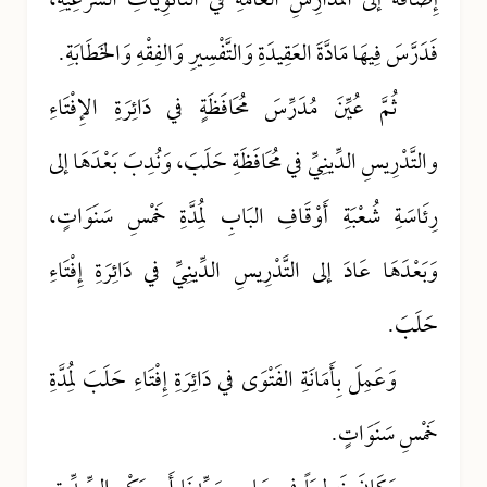
إِضَافَةً إلى المَدَارِسِ العَامَّةِ في الثَّانَوِيَّاتِ الشَّرْعِيَّةِ،
فَدَرَّسَ فِيهَا مَادَّةَ العَقِيدَةِ وَالتَّفْسِيرِ وَالفِقْهِ وَالخَطَابَةِ.
ثُمَّ عُيِّنَ مُدَرِّسَ مُحَافَظَةٍ في دَائِرَةِ الإِفْتَاءِ
والتَّدْرِيسِ الدِّينِيِّ في مُحَافَظَةِ حَلَبَ، وَنُدِبَ بَعْدَهَا إلى
رِئَاسَةِ شُعْبَةِ أَوْقَافِ البَابِ لِمُدَّةِ خَمْسِ سَنَوَاتٍ،
وَبَعْدَهَا عَادَ إلى التَّدْرِيسِ الدِّينِيِّ في دَائِرَةِ إِفْتَاءِ
حَلَبَ.
وَعَمِلَ بِأَمَانَةِ الفَتْوَى في دَائِرَةِ إِفْتَاءِ حَلَبَ لِمُدَّةِ
خَمْسِ سَنَوَاتٍ.