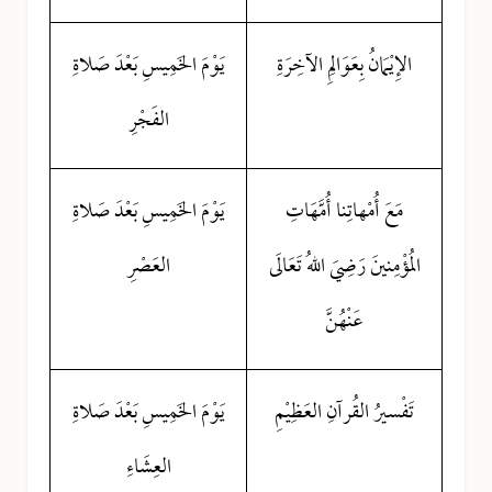
الإِيْمَانُ بِعَوَالِمِ الآخِرَةِ
يَوْمَ الخَمِيسِ بَعْدَ صَلاةِ
الفَجْرِ
مَعَ أُمْهاتِنا أُمَّهَاتِ
يَوْمَ الخَمِيسِ بَعْدَ صَلاةِ
الُمؤْمِنينَ رَضِيَ اللهُ تَعَالَى
العَصْرِ
عَنْهُنَّ
تَفْسيرُ القُرآنِ العَظِيْمِ
يَوْمَ الخَمِيسِ بَعْدَ صَلاةِ
العِشَاءِ