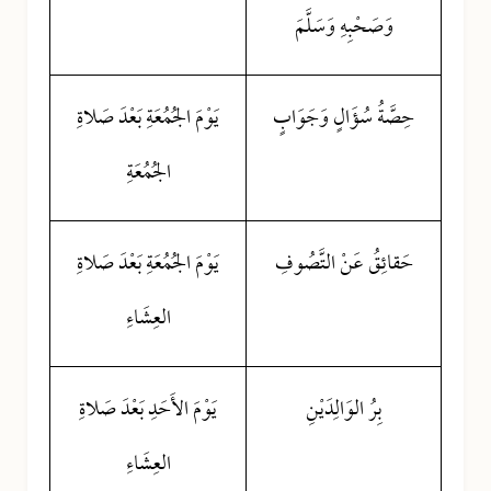
وَصَحْبِهِ وَسَلَّمَ
حِصَّةُ سُؤَالٍ وَجَوَابٍ
يَوْمَ الجُمُعَةِ بَعْدَ صَلاةِ
الجُمُعَةِ
حَقائِقُ عَنْ التَّصُوفِ
يَوْمَ الجُمُعَةِ بَعْدَ صَلاةِ
العِشَاءِ
بِرُ الوَالِدَيْنِ
يَوْمَ الأَحَدِ بَعْدَ صَلاةِ
العِشَاءِ