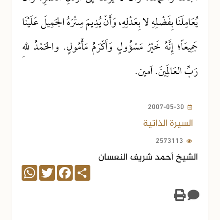
يُعَامِلَنَا بِفَضْلِهِ لا بِعَدْلِهِ، وَأَنْ يُدِيمَ سِتْرَهُ الجَمِيلَ عَلَيْنَا
جَمِيعَاً؛ إِنَّهُ خَيْرُ مَسْؤُولٍ وَأَكْرَمُ مَأْمُولٍ. والحَمْدُ للهِ
رَبِّ العَالَمِينَ. آمين.
2007-05-30
السيرة الذاتية
2573113
الشيخ أحمد شريف النعسان
WhatsApp
Twitter
Facebook
Share