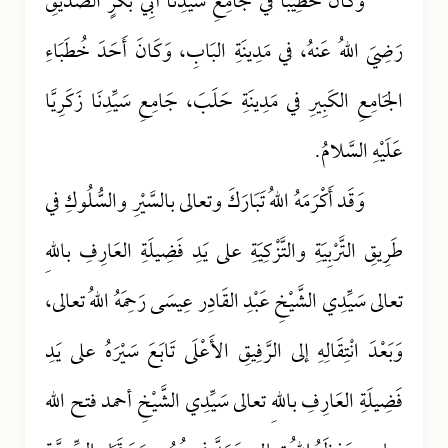
وَكَانَ خَطِيبَاً في جَامِعِ سَيِّدِنَا أَبِي بَكْرٍ الصِّدِّيقِ
رَضِيَ اللهُ عَنهُ، في مَدِينَةِ البَابِ، وَكَانَ أَحَدَ خُطَبَاءِ
الجَامِعِ الكَبِيرِ في مَدِينَةِ حَلَبَ، جَامِعِ سَيِّدِنَا زَكَرِيَّا
عَلَيْهِ السَّلامُ.
وَقَد أَكْرَمَهُ اللهُ تَبَارَكَ وتعالى بالسَّيْرِ والسُّلُوكِ في
طَرِيقِ التَّرْبِيَةِ والتَّزْكِيَةِ على يَدِ فَضِيلَةِ العَارِفِ باللهِ
تعالى سَيِّدِي الشَّيْخِ عَبْدِ القَادِر عِيسَى رَحِمَهُ اللهُ تعالى،
وَبَعْدَ انْتِقَالِهِ إلى الرَّفِيقِ الأَعْلَى تَابَعَ سَيْرَهُ على يَدِ
فَضِيلَةِ العَارِفِ باللهِ تعالى سَيِّدِي الشَّيْخِ أحمد فتح الله