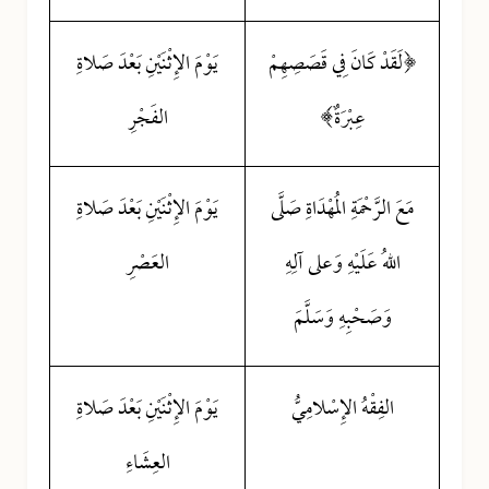
﴿لَقَدْ كَانَ فِي قَصَصِهِمْ
يَوْمَ الإِثْنَيْنِ بَعْدَ صَلاةِ
عِبْرَةٌ﴾
الفَجْرِ
مَعَ الرَّحْمَةِ الُمهْدَاةِ صَلَّى
يَوْمَ الإِثْنَيْنِ بَعْدَ صَلاةِ
اللهُ عَلَيْهِ وَعلى آلِهِ
العَصْرِ
وَصَحْبِهِ وَسَلَّمَ
الفِقْهُ الإِسْلامِيُّ
يَوْمَ الإِثْنَيْنِ بَعْدَ صَلاةِ
العِشَاءِ