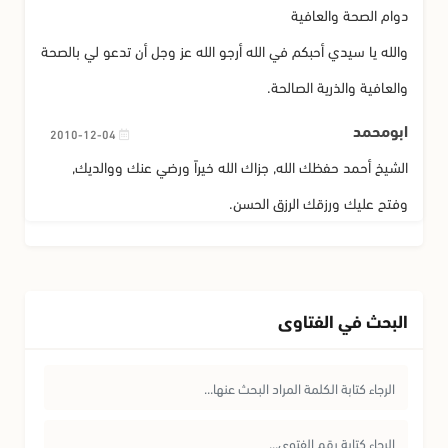
دوام الصحة والعافية
والله يا سيدي أحبكم في الله أرجو الله عز وجل أن تدعو لي بالصحة
والعافية والذرية الصالحة.
ابومحمد
2010-12-04
الشيخ أحمد حفظك الله, جزاك الله خيراً ورضي عنك ووالديك,
وفتح عليك ورزقك الرزق الحسن.
أخوك المحب أبو محمد السعودية.
المهندس محمد
2010-09-24
البحث في الفتاوى
جزاك الله عنا كل خير وسدَّد خطاك وأمدك بالصحة والعافية.
حبيب الروح
2010-09-22
السلام عليكم ورحمة الله وبركاته أسال الله العلي القدير أن يوفقك
بإصلاح هذه الأمة ويجزيك عنا كل خير وكما أرجو من حضرتكم أن