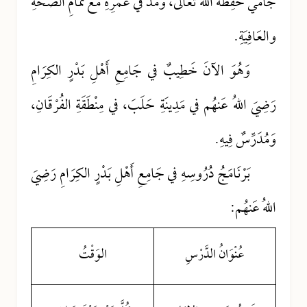
جامي حَفِظَهُ اللهُ تعالى، وَمَدَّ في عُمُرِهِ مَعَ تَمَامِ الصِّحَّةِ
والعَافِيَةِ.
وَهُوَ الآنَ خَطِيبٌ في جَامِعِ أَهْلِ بَدْرٍ الكِرَامِ
رَضِيَ اللهُ عَنهُم في مَدِينَةِ حَلَبَ، في مِنْطَقَةِ الفُرْقَانِ،
وَمُدَرِّسٌ فِيهِ.
بَرْنَامَجُ دُرُوسِهِ في جَامِعِ أَهْلِ بَدْرٍ الكِرَامِ رَضِيَ
اللهُ عَنهُم:
عُنْوَانُ الدَّرْسِ
الوَقْتُ