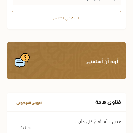
تدعوا لنا بأن نهتدي ونتقرب إلى الله أكثر فأكثر. والسلام عليكم
ورحمة الله وبركاته.
البحث في الفتاوى
محمد أحمد علوه
2010-07-10
بسم الله الرحمن الرحيم شيخي وحبيبي فضيلة الشيخ أحمد
النعسان, والله إني أحبك في الله, وأسأل الله ربي أن يجمعني وإياك
أريد أن أستفتي
مع حبيبنا وقرة أعيننا محمد عليه الصلاة والسلام في فردوسه
الأعلى, وأتمنى ألا تنساني وشباب هذه البلدة من الدعاء, وتفضل
بقبول كامل احترامي وحبي وجزاك الله كل الخير. المحب لفضيلتكم.
ماهر الحاج ابراهيم
2010-03-30
فتاوى هامة
الفهرس الموضوعي
سدد الله خطاكم ووفقكم لما يحب ويرضى.
سليم أبو محمد
معنى «إِنَّهُ لَيُغَانُ عَلَى قَلْبِي»
2010-03-29
486
أدام الله ظلك, وأضحك سنك, ورفع شأنك, وجمعنا و إياك ومن