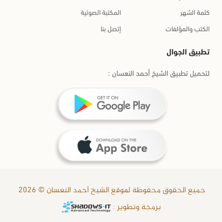
الشيخ أحمد النعسان
كلمة الشهر
المكتبة الصوتية
2008-03-12
الكتب والمؤلفات
إتصل بنا
السلام عليكم ورحمة الله وبركاته, وأسعدنا الله وإياكم بحسن
الاقتداء ظاهراً وباطناً بسيدنا رسول الله صلى الله عليه وسلم, أما
تطبيق الجوال
بعد:
لتحميل تطبيق الشيخ أحمد النعسان :
فيا أخي الحبيب: أحبك الله الذي أحببتنا من أجله, وأرجو الله عز وجل
ببركة الحب في الله والتآخي فيه أن يظلنا وإياكم تحت ظل عرشه
يوم لا ظل إلا ظله, وأن يحشرنا يوم القيامة على منابر من نور.
وجزاكم الله تعالى خير الجزاء على حسن ظنكم, وأسأله تعالى أن
يغفر لي ما لا تعلمون, ويسامحني عما تظنون, ويجعلني خيراً مما
تقولون, وأسأل الله تعالى لك مثل ما دعوت الله لي, وأرجوه أن
يتقبل منا ومنكم.
جميع الحقوق محفوظة لموقع الشيخ أحمد النعسان © 2026
برمجة وتطوير :
ولكم جزيل الشكر مني وخاصة إذا قدمتم لي ملاحظاتكم ونسأله