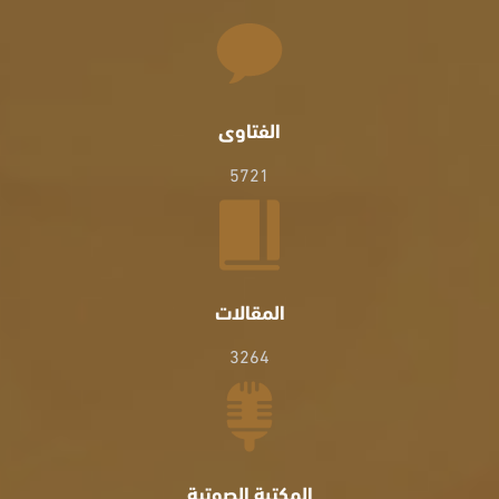
أهالي حلب والباب, وبعد: قرأت كل التعليقات يا شيخنا, جزاك الله
عنا كل خير, بالحقيقية مهما قالوا وقلنا لا نوفيك جزءاً مما قدَّمته,
أدامك الله ذخراً للمسلمين, وإن شاء الله يكون في ميزان حسناتك,
الفتاوى
أرجو منك دعوة صالحة لأبوي ولي ولأهل بيتي وإخواني
5721
والمسلمين.
محمد صبحي حطاب
2009-08-02
السلام عليكم ورحمة الله وبركاته والله إني أحبك سيدي من كل
المقالات
قلبي أحبك هكذا لله في الله.
3264
شكران التادفي الإمارات
2009-06-08
تصفحت موقعكم وبحثت في ثناياه مطولاً... أراه منارة يهتدى بها
في زمن القابض على دينه كالقابض على جمرة من نار كما قال
رسول الله عليه أفضل الصلاة والسلام.
المكتبة الصوتية