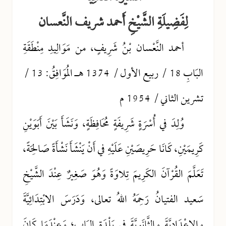
لِفَضِيلَةِ الشَّيْخِ أَحمد شريف النَّعسان
أحمد النَّعْسان بْنُ شَرِيفٍ، من مَوَالِيدِ مِنْطَقَةِ
البَابِ 18 / ربيع الأول / 1374 هـ المُوَافِقُ: 13 /
تشرين الثاني / 1954 م
وُلِدَ في أُسْرَةٍ شَرِيفَةٍ مُحَافِظَةٍ، وَنَشَأَ بَيْنَ أَبَوَيْنِ
كَرِيمَيْنِ، كَانَا حَرِيصَيْنِ عَلَيْهِ في أَنْ يَنْشَأَ نَشْأَةً صَالِحَةً،
تَعَلَّمَ القُرْآنَ الكَرِيمَ تِلاوَةً وَهُوَ صَغِيرٌ عِنْدَ الشَّيْخِ
سَعيد الفتيانُ رَحِمَهُ اللهُ تعالى، وَدَرَسَ الابْتِدَائِيَّةَ
والإِعْدَادِيَّةَ والثَّانَوِيَّةَ في بَلْدَةِ البَابِ؛ وَعِنْدَمَا كَانَ