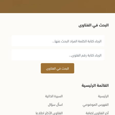
عـــواد العــواد من ناحية العريمة
2009-01-10
السلام عليكم ورحمة من الله وبركاته. أسأل الله العظيم أن يعطيك
العمر المديد من أجل أن تنتفع بك الأمة ويشهد الله كم أقضي من
البحث في الفتاوى
الوقت بهذا الموقع الرائع وجزاكم الله خير الجزاء وجعلها في ميزان
حسناتكم.
شباب من المغترب
2009-01-02
السلام عليكم ورحمة الله وبركاته. نسأل الله تعالى أن يبارك في
البحث في الفتاوى
عمرك ويجعل خير أعمالكم خواتيمها. شيخنا الفاضل: يشهد الله أننا
نحبكم في الله, والله أسأل أن يرينا الحق ويهدينا إليه ويفهمنا كتابه
القائمة الرئيسية
وسنة نبيه بفهم سلف هذه الأمة.
الرئيسية
السيرة الذاتية
نرجو منكم التركيز على العقيدة والتوحيد فهي الأساس وأول ما
الفهرس الموضوعي
اسأل سؤال
دعت إليه الرسل. جزاكم الله عنا كل خير.
آخر الفتاوى إضافة
الفتاوى الأكثر اطلاعا