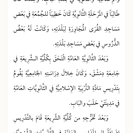
طَالِبَاً في المَرْحَلَةِ الثَّانَوِيَّةِ كَانَ خَطِيبَاً للجُمُعَةِ في بَعْضِ
مَسَاجِدِ القُرَى المُجَاوِرَةِ لِبَلْدَتِهِ، وَكَانَتْ لَهُ بَعْضُ
الدُّرُوسِ في بَعْضِ مَسَاجِدِ بَلْدَتِهِ.
وَبَعْدَ الثَّانَوِيَّةِ العَامَّةِ الْتَحَقَ بِكُلِّيَّةِ الـشَّرِيعَةِ في
جَامِعَةِ دِمَشْقَ، وَكَانَ خِلالَ دِرَاسَتِهِ الجَامِعِيَّةِ يَقُومُ
بِتَدْرِيسِ مَادَّةِ التَّرْبِيَةِ الإِسْلامِيَّةِ في الثَّانَوِيَّاتِ العَامَّةِ
في مَدِينَتَيْ حَلَبَ والبَابِ.
وَبَعْدَ تَخَرُّجِهِ من كُلِّيَّةِ الشَّرِيعَةِ قَامَ بالتَّدْرِيسِ