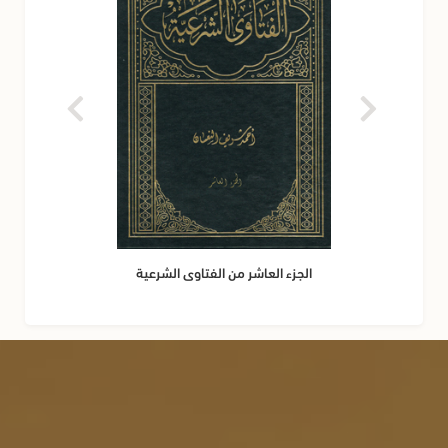
سيدنا محمد وعلى آله وصحبه أجمعين, أما بعد:
فالشكر أولاً وآخراً لصاحب النعم الذي قال في كتابه العظيم: {وَمَا
بِكُم مِّن نِّعْمَةٍ فَمِنَ اللّهِ}. وإن كان لي حق عند أحد فأنا أطلبه منه,
وذلك بكثرة دعائه لي بظهر الغيب في أن يجعلني الله وإياه
والمسلمين من الصالحين المصلِحين, وأن يشرِّفنا في خدمة هذا
الدين العظيم, لأن السعيد من وفَّقه الله تعالى لخدمة هذا الدين
بإخلاص, وعلى كل حال جزاكم الله تعالى عني خير الجزاء, وتقبَّل الله
الجزء العاشر من الفتاوى الشرعية
منا ومنكم الدعاء. آمين. والسلام عليكم ورحمة الله وبركاته.
محمد ماهر
2009-09-01
السلام عليكم ورحمة الله وبركاته. بداية من لم يشكر الناس لم
يشكر الله. شكراً وألف شكر لك على كل ما قدَّمته للمسلمين في
مسيرتك الحافلة بالبناء والتطوير والنفع للمسلمين, وخاصة إلى