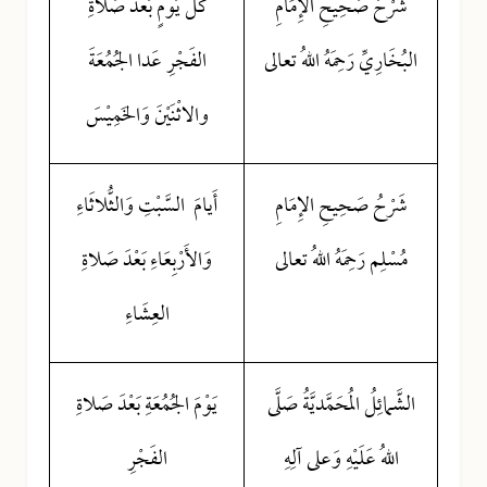
شَرْحُ صَحِيحِ الإِمَامِ
كُلَّ يَوْمٍ بَعْدَ صَلاةِ
البُخَارِيِّ رَحِمَهُ اللهُ تعالى
الفَجْرِ عَدا الجُمُعَةَ
والاثْنَيْنَ وَالخَمِيْسَ
شَرْحُ صَحِيحِ الإِمَامِ
أَيامَ السَّبْتِ وَالثُّلاثَاءِ
مُسْلِم رَحِمَهُ اللهُ تعالى
وَالأَرْبِعَاءِ بَعْدَ صَلاةِ
العِشَاءِ
الشَّمائِلُ الُمحَمَّديَّةُ صَلَّى
يَوْمَ الجُمُعَةِ بَعْدَ صَلاةِ
اللهُ عَلَيْهِ وَعلى آلِهِ
الفَجْرِ