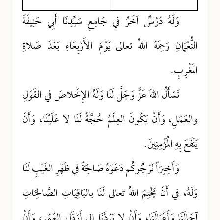
وَلَهُ دَرْسٌ آخَرُ في جَامِعِ سَيِّدِنَا أَبِي حَنِيفَةَ
النُّعْمَانِ رَحِمَهُ اللهُ تعالى يَوْمَ الأَرْبِعَاءِ بَعْدَ صَلاةِ
المَغْرِبِ.
نَسْأَلُ اللهَ عَزَّ وَجَلَّ لَنَا وَلَهُ الإِخْلاصَ في القَوْلِ
والعَمَلِ، وَأَنْ يَكُونَ العِلْمُ حُجَّةً لَنَا لا عَلَيْنَا، وَأَنْ
يَنْفَعَ بِهِ المُؤْمِنِينَ.
وَأَخِيرَاً نَرْجُوكُم دَعْوَةً صَالِحَةً في ظَهْرِ الغَيْبِ لَنَا
وَلَهُ، في أَنْ يَخْتِمَ اللهُ تعالى لَنَا بالبَاقِيَاتِ الصَّالِحَاتِ
آجَالَنَا وَأَعْمَالَنَا، وَأَنْ لا يَرُدَّنَا إلى أَرْذَلِ العُمُرِ، وَأَنْ