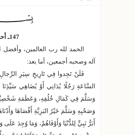
147ـ أحق الناس بالوفاء
الحمد لله رب العالمين، وأفضل ا
آله وصحبه أجمعين، أما بعد:
فَلَنْ تَجِدوا فِي تَارِيخِ سِيَرِ الرِّجالِ م
السَّاعَةِ رَجُلًا يُدَانِي أَوْ يُضَاهِي سَيِّدَِنَ
وَسَلَّمَ فِي كَمَالِ خُلُقِهِ، وَعَظَمَةِ شَخْصِيَّتِه
وَصَحْبِهِ وَسَلَّمَ خَيْرُ البَرِيَّةِ أَقْصَاهَا وَأَدْن
أَبَرُّ نَبِيٍّ لِلدُّنْيَا وَأَوْفَاهُمْ، وَمَا وُجِدَ عَ