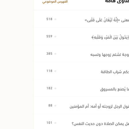
الفهرس الموضوعي
عنى «إِنَّهُ لَيُغَانُ عَلَى قَلْبِي»
518
َحُولُ بَيْنَ الْمَرْءِ وَقَلْبِهِ﴾
559
وجة تشتم زوجها وتسبه
385
كم شراب الطاقة
118
ا يُصنع بالمسروق
182
ول الرجل لزوجته أو أمه: أم المؤمنين
88
ل يمكن الصلاة دون حديث النفس؟
101