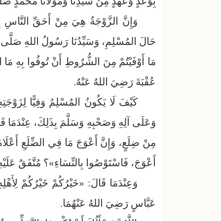
بِوَعْدٍ وَعَهْدٍ مِنْ سَيِّدِنَا وَمَوْلَانَا مُحَمَّدٍ صَ
وَإِنَّ الزَّوْجَةُ هِيَ مِنْ أَحَقِّ النَّاسِ ب
حَالَ المُسْلِمِ، وَسَيِّدُنَا رَسُولُ اللهِ صَلَّى ال
مَا أَوْفَيْتُمْ مِنَ الشُّرُوطِ أَنْ تُوفُوا بِهِ مَا ا
عُقْبَةَ رَضِيَ اللهُ عَنْهُ.
كَيْفَ لَا يَكُونُ المُسْلِمُ وَفِيًّا لِزَوْجَتِ
وَعَلَى آلِهِ وَصَحْبِهِ وَسَلَّمَ بِذَلِكَ، عِنْدَمَا ق
مِنْ ضِلَعٍ، وَإِنَّ أَعْوَجَ مَا فِي الضِّلَعِ أَعْلَاهُ
أَعْوَجَ، فَاسْتَوْصُوا بِالنِّسَاءِ»؟ مُتَّفَقٌ عَلَيْه
وَعِنْدَمَا قَالَ: «خَيْرُكُمْ خَيْرُكُمْ لِأَهْل
عَبَّاسٍ رَضِيَ اللهُ عَنْهُمَا.