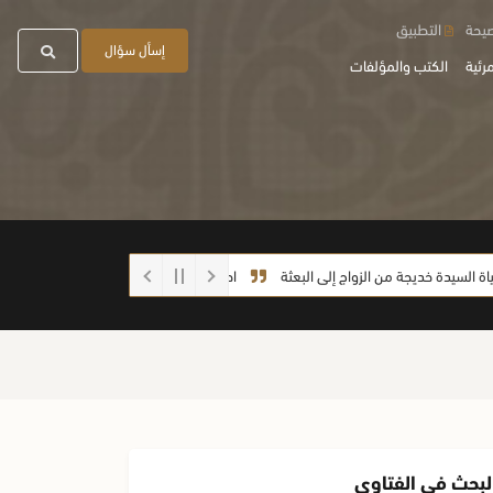
صيحة
التطبيق
إسأل سؤال
رئية
الكتب والمؤلفات
يدة خديجة من الزواج إلى البعثة
احذروا الغش أيها الطلاب
ما صحة الحديث: (
لبحث في الفتاوى