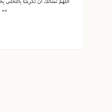
اللَّهُمَّ نَسْأَلُكَ أَنْ تُكْرِمَنَا بِالتَّحَلِّي 
**
أخوكم أحم
يرجوكم د