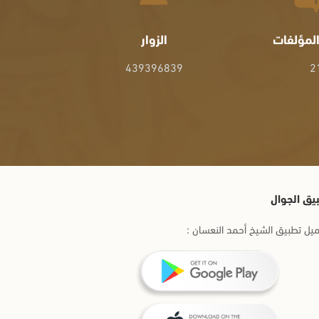
لمؤلفات
الزوار
439396839
2
يق الجوال
يل تطبيق الشيخ أحمد النعسان :