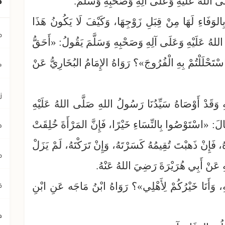
لَّى اللهُ عَلَيْهِ وَعَلَى آلِهِ وَصَحْبِهِ وَسَلَّمَ.
ِالوَفَاءِ لَهَا مِنْ قِبَلِ زَوْجِهَا، وَكَيْفَ لَا يَكُونُ هَذَا
م
لهُ عَلَيْهِ وَعَلَى آلِهِ وَصَحْبِهِ وَسَلَّمَ يَقُولُ: «أَحَقُّ
سْتَحْلَلْتُمْ بِهِ الْفُرُوجَ»؟ رَوَاهُ الإِمَامُ البُخَارِيُّ عَنْ
﴿ي
ز
هِ وَقَدْ أَوْصَاهُ سَيِّدُنَا رَسُولُ اللهِ صَلَّى اللهُ عَلَيْهِ
َالَ: «اسْتَوْصُوا بِالنِّسَاءِ خَيْرًا، فَإِنَّ المَرْأَةَ خُلِقَتْ
ح
، فَإِنْ ذَهبْتَ تُقِيمُهُ كَسَرْتَهُ، وَإِنْ تَرَكْتَهُ، لَمْ يَزَلْ
م
ِ عَنْ أَبِي هُرَيْرَةَ رَضِيَ اللهُ عَنْهُ.
ق
ِهِ، وَأَنَا خَيْرُكُمْ لِأَهْلِي»؟ رَوَاهُ ابْنُ مَاجَه عَنِ ابْنِ
ه