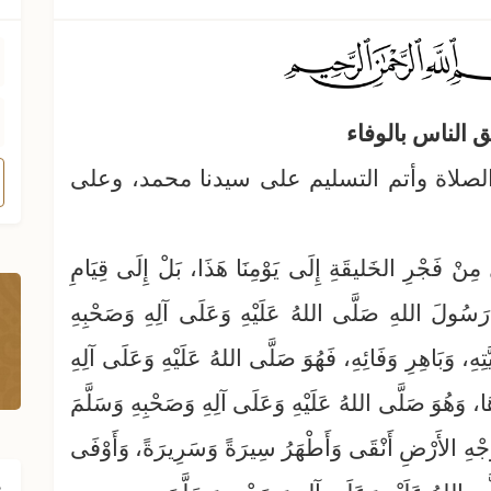
لصلاة وأتم التسليم على سيدنا محمد، وعلى
ِنْ فَجْرِ الخَليقَةِ إِلَى يَوْمِنَا هَذَا، بَلْ إِلَى قِيَامِ
ا رَسُولَ اللهِ صَلَّى اللهُ عَلَيْهِ وَعَلَى آلِهِ وَصَحْبِهِ
ِ، وَبَاهِرِ وَفَائِهِ، فَهُوَ صَلَّى اللهُ عَلَيْهِ وَعَلَى آلِهِ
َاهَا، وَهُوَ صَلَّى اللهُ عَلَيْهِ وَعَلَى آلِهِ وَصَحْبِهِ وَسَلَّمَ
لَى وَجْهِ الأَرْضِ أَنْقَى وَأَطْهَرُ سِيرَةً وَسَرِيرَةً، وَأَوْفَى
ف