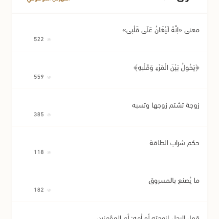
معنى «إِنَّهُ لَيُغَانُ عَلَى قَلْبِي»
522
﴿يَحُولُ بَيْنَ الْمَرْءِ وَقَلْبِهِ﴾
559
زوجة تشتم زوجها وتسبه
385
حكم شراب الطاقة
118
ما يُصنع بالمسروق
182
قول الرجل لزوجته أو أمه: أم المؤمنين