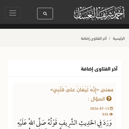
ا رسول الله ﷺ كله رحمة
صلاة آخر أربعاء من صفر
حياة القلوب وصحتها بال
الرئيسية
آخر الفتاوى إضافة
آخر الفتاوى إضافة
معنى «إِنَّهُ لَيُغَانُ عَلَى قَلْبِي»
السؤال :
2026-07-13
535
وَرَدَ فِي الحَدِيثِ الشَّرِيفِ قَوْلُهُ صَلَّى اللهُ عَلَيْهِ