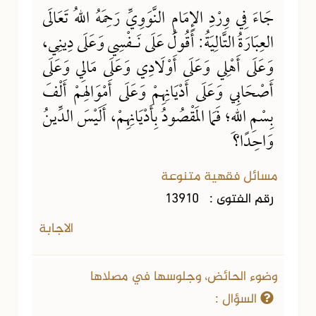
جَاءَ فِي وِرْدِ الإِمَامِ النَّوَوِيِّ رَحِمَهُ اللهُ تَعَالَى
العِبَارَةُ التَّالِيَةُ: أَقُولُ عَلَى نَـفْسِي وَعَلَى دِينِي،
وَعَلَى أَهْلِي وَعَلَى أَوْلَادِي وَعَلَى مَالِي وَعَلَى
أَصْحَابِي وَعَلَى أَدْيَانِهِمْ وَعَلَى أَمْوَالِهمْ أَلْفَ
بِسْمِ اللهِ؛ فَمَا المَقْصُودُ بِأَدْيَانِهِمْ، أَلَيْسَ الدِّينُ
وَاحِدًا؟
مسائل فقهية متنوعة
رقم الفتوى :
13910
الاجابة
وضوء الحائض، وجلوسها في مصلاها
السؤال :