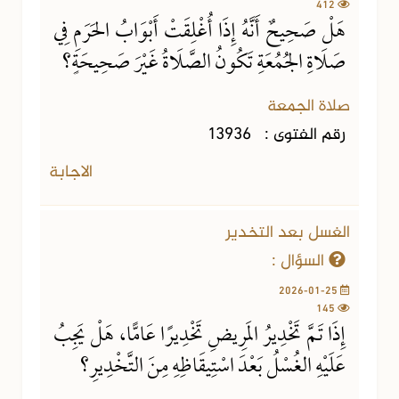
412
هَلْ صَحِيحٌ أَنَّهُ إِذَا أُغْلِقَتْ أَبْوَابُ الحَرَمِ فِي
صَلَاةِ الجُمُعَةِ تَكُونُ الصَّلَاةُ غَيْرَ صَحِيحَةٍ؟
صلاة الجمعة
رقم الفتوى :
13936
الاجابة
الغسل بعد التخدير
السؤال :
2026-01-25
145
إِذَا تَمَّ تَخْدِيرُ المَرِيضِ تَخْدِيرًا عَامًّا، هَلْ يَجِبُ
عَلَيْهِ الغُسْلُ بَعْدَ اسْتِيقَاظِهِ مِنَ التَّخْدِيرِ؟