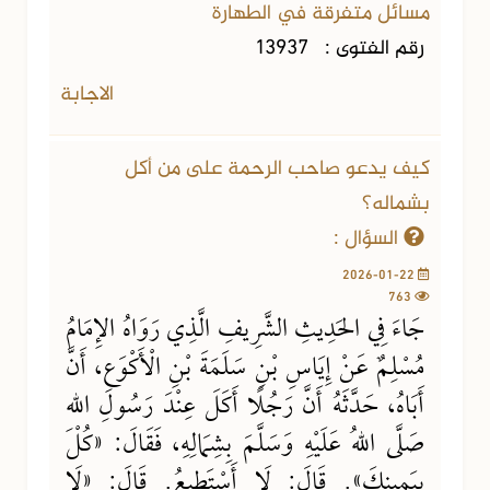
مسائل متفرقة في الطهارة
رقم الفتوى :
13937
الاجابة
كيف يدعو صاحب الرحمة على من أكل
بشماله؟
السؤال :
2026-01-22
763
جَاءَ فِي الحَدِيثِ الشَّرِيفِ الَّذِي رَوَاهُ الإِمَامُ
مُسْلِمٌ عَنْ إِيَاسِ بْنِ سَلَمَةَ بْنِ الْأَكْوَعِ، أَنَّ
أَبَاهُ، حَدَّثَهُ أَنَّ رَجُلًا أَكَلَ عِنْدَ رَسُولِ اللهِ
صَلَّى اللهُ عَلَيْهِ وَسَلَّمَ بِشِمَالِهِ، فَقَالَ: «كُلْ
بِيَمِينِكَ». قَالَ: لَا أَسْتَطِيعُ. قَالَ: «لَا