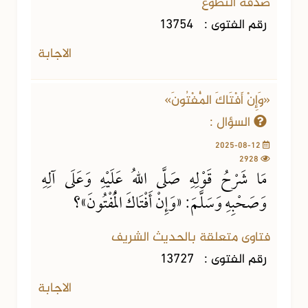
صدقة التطوع
رقم الفتوى :
13754
الاجابة
«وَإِنْ أَفْتَاكَ الْمُفْتُونَ»
السؤال :
2025-08-12
2928
مَا شَرْحُ قَوْلِهِ صَلَّى اللهُ عَلَيْهِ وَعَلَى آلِهِ
وَصَحْبِهِ وَسَلَّمَ: «وَإِنْ أَفْتَاكَ الْمُفْتُونَ»؟
فتاوى متعلقة بالحديث الشريف
رقم الفتوى :
13727
الاجابة