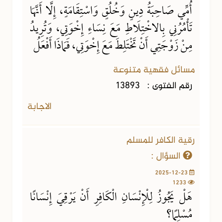
أُمِّي صَاحِبَةُ دِينٍ وَخُلُقٍ وَاسْتِقَامَةٍ، إِلَّا أَنَّهَا
تَأْمُرُنِي بِالاخْتِلَاطِ مَعَ نِسَاءِ إِخْوَتِي، وَتُرِيدُ
مِنْ زَوْجَتِي أَنْ تَخْتَلِطَ مَعَ إِخْوَتِي، فَمَاذَا أَفْعَلُ
مسائل فقهية متنوعة
رقم الفتوى :
13893
الاجابة
رقية الكافر للمسلم
السؤال :
2025-12-23
1233
هَلْ يَجُوزُ لِلْإِنْسَانِ الْكَافِرِ أَنْ يَرْقِيَ إِنْسَانًا
مُسْلِمًا؟