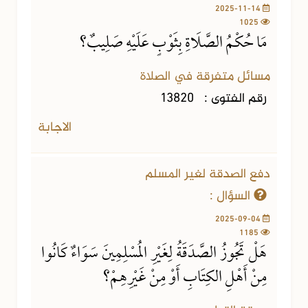
2025-11-14
1025
مَا حُكْمُ الصَّلَاةِ بِثَوْبٍ عَلَيْهِ صَلِيبٌ؟
مسائل متفرقة في الصلاة
رقم الفتوى :
13820
الاجابة
دفع الصدقة لغير المسلم
السؤال :
2025-09-04
1185
هَلْ تَجُوزُ الصَّدَقَةُ لِغَيْرِ المُسْلِمِينَ سَوَاءٌ كَانُوا
مِنْ أَهْلِ الكِتَابِ أَوْ مِنْ غَيْرِهِمْ؟