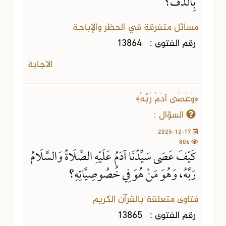
بِالدُّفِّ؟
مسائل متفرقة في الحظر والإباحة
رقم الفتوى :
13864
الاجابة
﴿وَعَصَى آدَمُ رَبَّهُ﴾
السؤال :
2025-12-17
806
كَيْفَ عَصَى سَيِّدُنَا آدَمُ عَلَيْهِ الصَّلَاةُ وَالسَّلَامُ
رَبَّهُ، وَهُوَ مَنْ هُوَ فِي خُصُوصِيَّاتِهِ؟
فتاوى متعلقة بالقرآن الكريم
رقم الفتوى :
13865