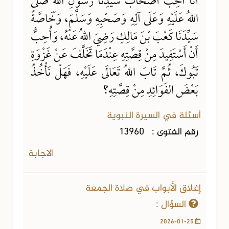
أَنَا أُحِبُّ أَصْحَابَ سَيِّدِنَا رَسُولِ اللهِ صَلَّى
اللهُ عَلَيْهِ وَعَلَى آلِهِ وَصَحْبِهِ وَسَلَّمَ، وَخَاصَّةً
سَيِّدَنَا كَعْبَ بْنَ مَالِكٍ رَضِيَ اللهُ عَنْهُ، وَأُحِبُّ
أَنْ أَسْتَفِيدَ مِنْ قِصَّتِهِ عِنْدَمَا تَخَلَّفَ عَنْ غَزْوَةِ
تَبُوكَ، ثُمَّ تَابَ اللهُ تَعَالَى عَلَيْهِ، فَهَلْ نَأْخُذُ
بَعْضَ الفَوَائِدِ مِنْ قِصَّتِهِ؟
أسئلة في السيرة النبوية
رقم الفتوى :
13960
الاجابة
إغلاق الأبواب في صلاة الجمعة
السؤال :
2026-01-25