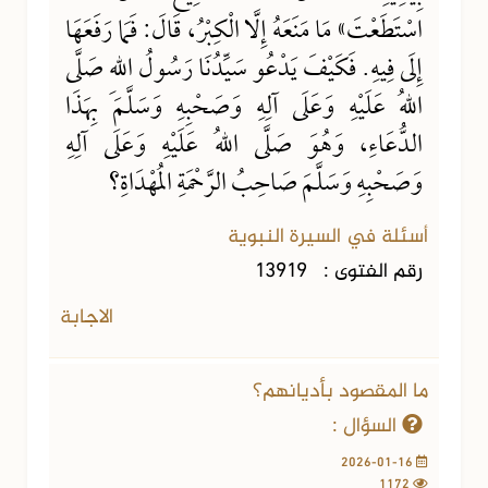
اسْتَطَعْتَ» مَا مَنَعَهُ إِلَّا الْكِبْرُ، قَالَ: فَمَا رَفَعَهَا
إِلَى فِيهِ. فَكَيْفَ يَدْعُو سَيِّدُنَا رَسُولُ اللهِ صَلَّى
اللهُ عَلَيْهِ وَعَلَى آلِهِ وَصَحْبِهِ وَسَلَّمَ بِهَذَا
الدُّعَاءِ، وَهُوَ صَلَّى اللهُ عَلَيْهِ وَعَلَى آلِهِ
وَصَحْبِهِ وَسَلَّمَ صَاحِبُ الرَّحْمَةِ المُهْدَاةِ؟
أسئلة في السيرة النبوية
رقم الفتوى :
13919
الاجابة
ما المقصود بأديانهم؟
السؤال :
2026-01-16
1172