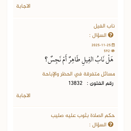
الاجابة
ناب الفيل
السؤال :
2025-11-25
592
هَلْ نَابُ الفِيلِ طَاهِرٌ أَمْ نَجِسٌ؟
مسائل متفرقة في الحظر والإباحة
رقم الفتوى :
13832
الاجابة
حكم الصلاة بثوب عليه صليب
السؤال :