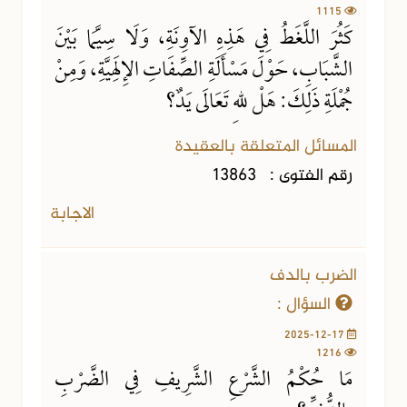
1115
كَثُرَ اللَّغَطُ فِي هَذِهِ الآوِنَةِ، وَلَا سِيَّمَا بَيْنَ
الشَّبَابِ، حَوْلَ مَسْأَلَةِ الصِّفَاتِ الإِلَهِيَّةِ، وَمِنْ
جُمْلَةِ ذَلِكَ: هَلْ للهِ تَعَالَى يَدٌ؟
المسائل المتعلقة بالعقيدة
رقم الفتوى :
13863
الاجابة
الضرب بالدف
السؤال :
2025-12-17
1216
مَا حُكْمُ الشَّرْعِ الشَّرِيفِ فِي الضَّرْبِ