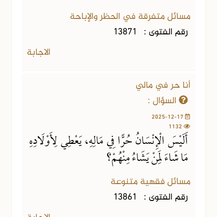
مسائل متفرقة في الحظر والإباحة
رقم الفتوى :
13871
الاجابة
أنا حر في مالي
السؤال :
2025-12-17
1132
أَلَيْسَ الْإِنْسَانُ حُرًّا فِي مَالِهِ، يَعْطِي لِأَوْلَادِهِ
مَا شَاءَ لِمَنْ يَشَاءُ مِنْهُمْ؟
مسائل فقهية متنوعة
رقم الفتوى :
13861