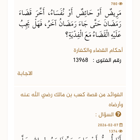
780
مَرِيضٌ أَوْ حَائِضٌ أَوْ نُفَسَاءُ، أَخَّرَ قَضَاءَ
رَمَضَانَ حَتَّى جَاءَ رَمَضَانُ آخَرُ، فَهَلْ يَجِبُ
عَلَيْهِ الْقَضَاءُ مَعَ الْفِدْيَةِ؟
أحكام القضاء والكفارة
رقم الفتوى :
13968
الاجابة
الفوائد من قصة كعب بن مالك رضي الله عنه
وأرضاه
السؤال :
2026-02-07
1374