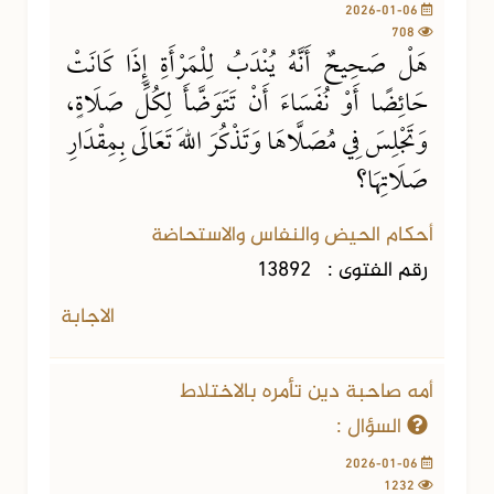
2026-01-06
708
هَلْ صَحِيحٌ أَنَّهُ يُنْدَبُ لِلْمَرْأَةِ إِذَا كَانَتْ
حَائِضًا أَوْ نُفَسَاءَ أَنْ تَتَوَضَّأَ لِكُلِّ صَلَاةٍ،
وَتَجْلِسَ فِي مُصَلَّاهَا وَتَذْكُرَ اللهَ تَعَالَى بِمِقْدَارِ
صَلَاتِهَا؟
أحكام الحيض والنفاس والاستحاضة
رقم الفتوى :
13892
الاجابة
أمه صاحبة دين تأمره بالاختلاط
السؤال :
2026-01-06
1232