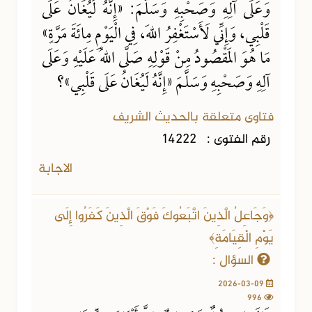
وَعَلَى آلِهِ وَصَحْبِهِ وَسَلَّمَ: «إِنَّهُ لَيُغَانُ عَلَى
قَلْبِي، وَإِنِّي لَأَسْتَغْفِرُ اللهَ، فِي الْيَوْمِ مِائَةَ مَرَّةٍ»
مَا هُوَ الَمقْصُودُ مِنْ قَوْلِهِ صَلَّى اللهُ عَلَيْهِ وَعَلَى
آلِهِ وَصَحْبِهِ وَسَلَّمَ «إِنَّهُ لَيُغَانُ عَلَى قَلْبِي»؟
فتاوى متعلقة بالحديث الشريف
رقم الفتوى :
14222
الاجابة
﴿وَجَاعِلُ الَّذِينَ اتَّبَعُوكَ فَوْقَ الَّذِينَ كَفَرُوا إِلَى
يَوْمِ الْقِيَامَةِ﴾
السؤال :
2026-03-09
996