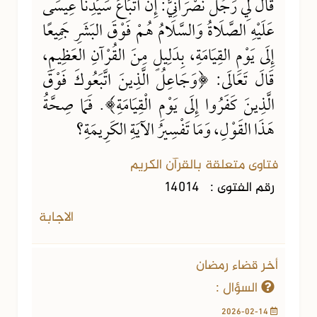
قَالَ لِي رَجُلٌ نَصْرَانِيٌّ: إِنَّ أَتْبَاعَ سَيِّدِنَا عِيسَى
عَلَيْهِ الصَّلَاةُ وَالسَّلَامُ هُمْ فَوْقَ البَشَرِ جَمِيعًا
إِلَى يَوْمِ القِيَامَةِ، بِدَلِيلٍ مِنَ القُرْآنِ العَظِيمِ،
قَالَ تَعَالَى: ﴿وَجَاعِلُ الَّذِينَ اتَّبَعُوكَ فَوْقَ
الَّذِينَ كَفَرُوا إِلَى يَوْمِ الْقِيَامَةِ﴾. فَمَا صِحَّةُ
هَذَا القَوْلِ، وَمَا تَفْسِيرُ الآيَةِ الكَرِيمَةِ؟
فتاوى متعلقة بالقرآن الكريم
رقم الفتوى :
14014
الاجابة
أخر قضاء رمضان
السؤال :
2026-02-14