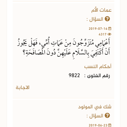
عمات الأم
السؤال :
2019-07-16
4317
أَعْمَامِي مُتَزَوِّجُونَ مِنْ عَمَاتِ أُمِّي، فَهَلْ يَجُوزُ
أَنْ أَكْتَفِيَ بِالسَّلَامِ عَلَيْهِنَّ دُونَ المُصَافَحَةِ؟
أحكام النسب
رقم الفتوى :
9822
الاجابة
شك في المولود
السؤال :
2019-06-23