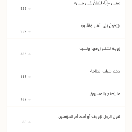
معنى «إِنَّهُ لَيُغَانُ عَلَى قَلْبِي»
522
﴿يَحُولُ بَيْنَ الْمَرْءِ وَقَلْبِهِ﴾
559
زوجة تشتم زوجها وتسبه
385
حكم شراب الطاقة
118
ما يُصنع بالمسروق
182
قول الرجل لزوجته أو أمه: أم المؤمنين
88