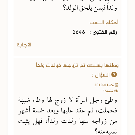
ولداً فبمن يلحق الولد؟
أحكام النسب
رقم الفتوى :
2646
الاجابة
وطئها بشبهة ثم تزوجها فولدت ولداً
السؤال :
2010-01-26
15464
وطئ رجل امرأة لا زوج لها وطء شبهة
فحملت، ثم عقد عليها وبعد خمسة أشهر
من زواجه منها ولدت ولداً، فهل يثبت
نسبه منه؟