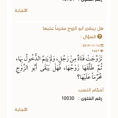
الاجابة
هل يبقى أبو الزوج محرماً عليها
السؤال :
2019-11-13
1447
تَزَوَّجَتْ فَتَاةٌ مِنْ رَجُلٍ، وَلَمْ يَتِمَّ الدُّخُولُ بِهَا،
ثُمَّ طَلَّقَهَا زَوْجُهَا، فَهَلْ يَبْقَى أَبُو الزَّوْجِ
مُحَرَّمَاً عَلَيْهَا؟
أحكام النسب
رقم الفتوى :
10030
الاجابة