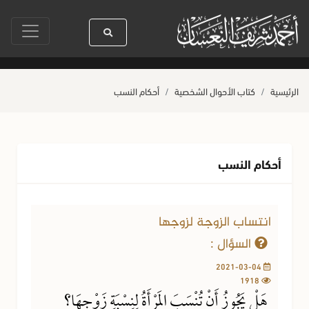
ا رسول الله ﷺ كله رحمة
صلاة آخر أربعاء من صفر
حياة القلوب وصحتها بال
الرئيسية
كتاب الأحوال الشخصية
أحكام النسب
أحكام النسب
انتساب الزوجة لزوجها
السؤال :
2021-03-04
1918
هَلْ يَجُوزُ أَنْ تُنْسَبَ المَرْأَةُ لِنِسْبَةِ زَوْجِهَا؟