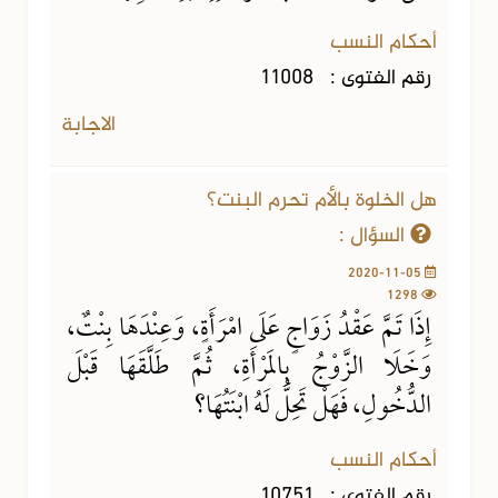
أحكام النسب
رقم الفتوى :
11008
الاجابة
هل الخلوة بالأم تحرم البنت؟
السؤال :
2020-11-05
1298
إِذَا تَمَّ عَقْدُ زَوَاجٍ عَلَى امْرَأَةٍ، وَعِنْدَهَا بِنْتٌ،
وَخَلَا الزَّوْجُ بِالمَرْأَةِ، ثُمَّ طَلَّقَهَا قَبْلَ
الدُّخُولِ، فَهَلْ تَحِلُّ لَهُ ابْنَتُهَا؟
أحكام النسب
رقم الفتوى :
10751