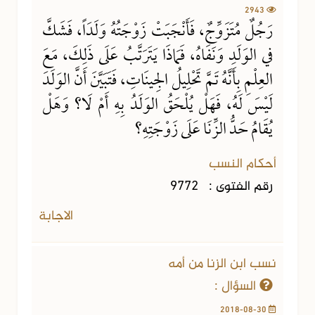
2943
رَجُلٌ مُتَزَوِّجٌ، فَأَنْجَبَتْ زَوْجَتُهُ وَلَدَاً، فَشَكَّ
في الوَلَدِ وَنَفَاهُ، فَمَاذَا يَتَرَتَّبُ عَلَى ذَلِكَ، مَعَ
العِلْمِ بِأَنَّهُ تَمَّ تَحْلِيلُ الجِينَاتِ، فَتَبَيَّنَ أَنَّ الوَلَدَ
لَيْسَ لَهُ، فَهَلْ يُلْحَقُ الوَلَدُ بِهِ أَمْ لَا؟ وَهَلْ
يُقَامُ حَدُّ الزِّنَا عَلَى زَوْجَتِهِ؟
أحكام النسب
رقم الفتوى :
9772
الاجابة
نسب ابن الزنا من أمه
السؤال :
2018-08-30