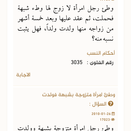
وطئ رجل امرأة لا زوج لها وطء شبهة
فحملت، ثم عقد عليها وبعد خمسة أشهر
من زواجه منها ولدت ولداً، فهل يثبت
نسبه منه؟
أحكام النسب
رقم الفتوى :
3035
الاجابة
وطئ امرأة متزوجة بشبهة فولدت
السؤال :
2010-01-26
17023
وطئ رجل امرأة متزوجة بشبهة وولدت