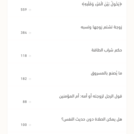
﴿يَحُولُ بَيْنَ الْمَرْءِ وَقَلْبِهِ﴾
559
زوجة تشتم زوجها وتسبه
384
حكم شراب الطاقة
118
ما يُصنع بالمسروق
182
قول الرجل لزوجته أو أمه: أم المؤمنين
88
هل يمكن الصلاة دون حديث النفس؟
100