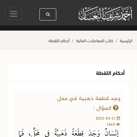
سيدنا رسول الله ﷺ كله رحمة
صلاة آخر أربعاء من صفر
حياة القلو
الرئيسية
كتاب المعاملات المالية
أحكام اللقطة
أحكام اللقطة
وجد قطعة ذهبية في محل
السؤال :
2022-03-21
1065
إِنْسَانٌ وَجَدَ قِطْعَةً ذَهَبِيَّةً في مَحَلٍّ، فَمَا