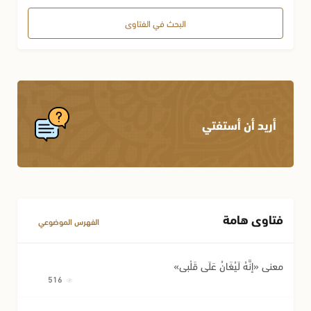
محظورات أخلاقية واجتماعية
البحث في الفتاوى
صلة الرحم
العلم وآداب المتعلم
أريد أن أستفتي
فتاوى هامة
الفهرس الموضوعي
معنى «إِنَّهُ لَيُغَانُ عَلَى قَلْبِي»
516