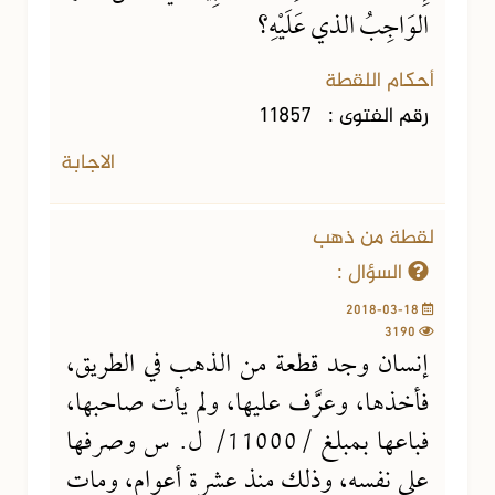
الوَاجِبُ الذي عَلَيْهِ؟
أحكام اللقطة
رقم الفتوى :
11857
الاجابة
لقطة من ذهب
السؤال :
2018-03-18
3190
إنسان وجد قطعة من الذهب في الطريق،
فأخذها، وعرَّف عليها، ولم يأت صاحبها،
فباعها بمبلغ /11000/ ل. س وصرفها
على نفسه، وذلك منذ عشرة أعوام، ومات