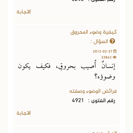
الاجابة
كيفية وضوء المحروق
السؤال :
2012-02-27
33863
إنسانٌ أُصيب بحروقٍ، فكيف يكون
وضوؤه؟
فرائض الوضوء وصفته
رقم الفتوى :
4921
الاجابة