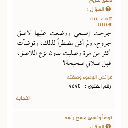
لاصق جروح
السؤال :
2011-12-10
21861
جرحت إصبعي ووضعت عليها لاصق
جروح، ولم أكن مضطراً لذلك، وتوضأت
أكثر من مرة وصليت بدون نزع اللاصق،
فهل صلاتي صحيحة؟
فرائض الوضوء وصفته
رقم الفتوى :
4640
الاجابة
توضأ ونسي مسح رأسه
السؤال :