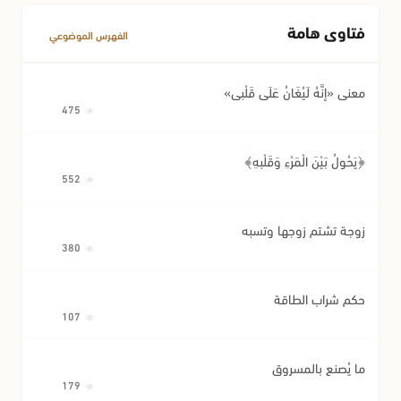
فتاوى هامة
مسائل متفرقة في المعاملات
الفهرس الموضوعي
معنى «إِنَّهُ لَيُغَانُ عَلَى قَلْبِي»
475
﴿يَحُولُ بَيْنَ الْمَرْءِ وَقَلْبِهِ﴾
552
زوجة تشتم زوجها وتسبه
380
حكم شراب الطاقة
107
ما يُصنع بالمسروق
179