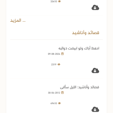
33410
... المزيد
قصائد وأناشيد
احفظ أباك ولو ابيضت ذوائبه
09-08-2024
2319
قصائد وأناشيد: الليل سألني
30-04-2012
49410