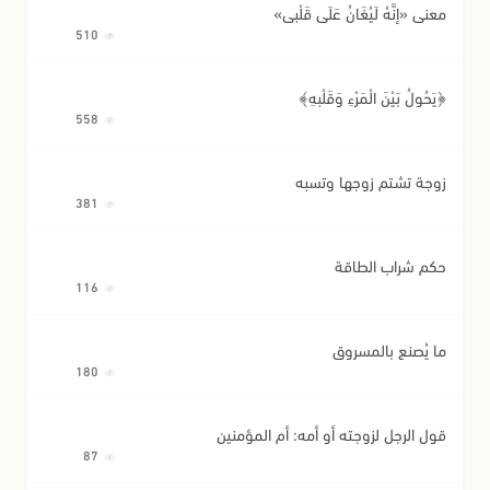
معنى «إِنَّهُ لَيُغَانُ عَلَى قَلْبِي»
510
﴿يَحُولُ بَيْنَ الْمَرْءِ وَقَلْبِهِ﴾
558
زوجة تشتم زوجها وتسبه
381
حكم شراب الطاقة
116
ما يُصنع بالمسروق
180
قول الرجل لزوجته أو أمه: أم المؤمنين
87