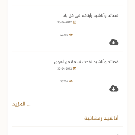
قصائد وأناشيد رأيناكم في كل باد
30-04-2012
49215
قصائد وأناشيد نفحت نسمة من أهوى
30-04-2012
50244
... المزيد
أناشيد رمضانية