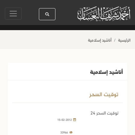
سيدنا رسول الله ﷺ كله رحمة
صلاة آخر أربعاء من صفر
حياة القل
الرئيسية
أناشيد إسلامية
أناشيد إسلامية
توقيت السحر
توقيت السحر 24
15-02-2012
33966