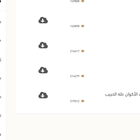
149808
م
145898
﴿ي
216417
ز
214279
ح
الأكوان طه الحبيب
م
219512
ق
ه