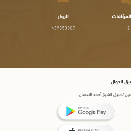
لمؤلفات
الزوار
439353307
2
يق الجوال
يل تطبيق الشيخ أحمد النعسان :