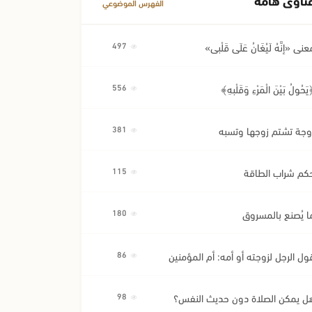
الفهرس الموضوعي
عنى «إِنَّهُ لَيُغَانُ عَلَى قَلْبِي»
497
َحُولُ بَيْنَ الْمَرْءِ وَقَلْبِهِ﴾
556
وجة تشتم زوجها وتسبه
381
كم شراب الطاقة
115
ا يُصنع بالمسروق
180
ول الرجل لزوجته أو أمه: أم المؤمنين
86
ل يمكن الصلاة دون حديث النفس؟
98