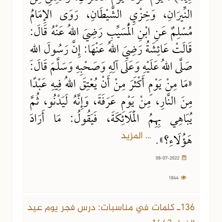
النِّيرَانِ، وَخِزْيِ الشَّيْطَانِ، رَوَى الإِمَامُ
مُسْلِمٌ عَنِ ابْنِ الْمُسَيِّبِ رَضِيَ اللهُ عَنْهُ قَالَ:
قَالَتْ عَائِشَةُ رَضِيَ اللهُ عَنْهَا: إِنَّ رَسُولَ اللهِ
صَلَّى اللهُ عَلَيْهِ وَعَلَى آلِهِ وَصَحْبِهِ وَسَلَّمَ قَالَ:
«مَا مِنْ يَوْمٍ أَكْثَرَ مِنْ أَنْ يُعْتِقَ اللهُ فِيهِ عَبْدًا
مِنَ النَّارِ، مِنْ يَوْمِ عَرَفَةَ، وَإِنَّهُ لَيَدْنُو، ثُمَّ
يُبَاهِي بِهِمُ الْمَلَائِكَةَ، فَيَقُولُ: مَا أَرَادَ
... المزيد
هَؤُلَاءِ؟».
08-07-2022
1844
136ـ كلمات في مناسبات: درس فجر يوم عيد