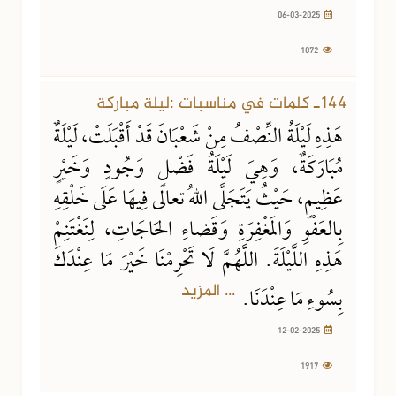
06-03-2025
1072
144ـ كلمات في مناسبات :ليلة مباركة
هَذِهِ لَيْلَةُ النِّصْفُ مِنْ شَعْبَانَ قَدْ أَقْبَلَتْ، لَيْلَةٌ
مُبَارَكَةٌ، وَهِيَ لَيْلَةُ فَضْلٍ وَجُودٍ وَخَيْرٍ
عَظِيمٍ، حَيْثُ يَتَجَلَّى اللهُ تعالى فِيهَا عَلَى خَلْقِهِ
بِالعَفْوِ وَالمَغْفِرَةِ وَقَضاءِ الحَاجَاتِ، لِنَغْتَنِمْ
هَذِهِ اللَّيْلَةَ. اللَّهُمَّ لَا تَحْرِمْنَا خَيْرَ مَا عِنْدَكَ
... المزيد
بِسُوءِ مَا عِنْدَنَا.
12-02-2025
1917