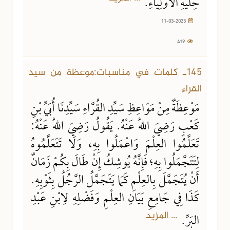
حِلْيَةِ الأَوْلِيَاءِ.
11-03-2025
419
145ـ كلمات في مناسبات:موعظة من سيد
القراء
مَوْعِظَةٌ مِنْ مَوَاعِظِ سَيِّدِ القُرَّاءِ سَيِّدِنَا أُبَيِّ بْنِ
كَعْبٍ رَضِيَ اللهُ عَنْهُ. يَقُولُ رَضِيَ اللهُ عَنْهُ:
تَعَلَّمُوا العِلْمَ وَاعْمَلُوا بِهِ، وَلَا تَتَعَلَّمُوهُ
لِتَتَجَّمَلُوا بِهِ؛ فَإِنَّهُ يُوشِكُ إِنْ طَالَ بِكُمْ زَمَانٌ
أَنْ يُتَجَمَّلَ بِالعِلْمِ كَمَا يَتَجَمَّلُ الرَّجُلُ بِثَوْبِهِ.
كَذَا فِي جَامِعِ بَيَانِ العِلْمِ وَفَضْلِهِ لِابْنِ عَبْدِ
... المزيد
البَرِّ.