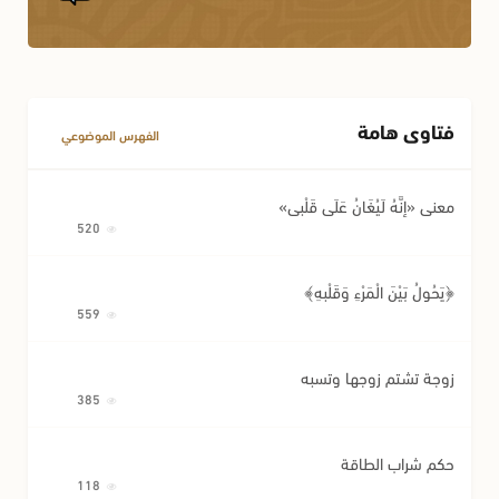
فتاوى هامة
الفهرس الموضوعي
معنى «إِنَّهُ لَيُغَانُ عَلَى قَلْبِي»
520
﴿يَحُولُ بَيْنَ الْمَرْءِ وَقَلْبِهِ﴾
559
زوجة تشتم زوجها وتسبه
385
حكم شراب الطاقة
118