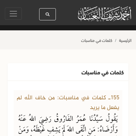
 رسول الله ﷺ كله رحمة
صلاة آخر أربعاء من صفر
حياة القلوب وصحتها بالع
الرئيسية
كلمات في مناسبات
كلمات في مناسبات
155ـ كلمات في مناسبات: من خاف الله لم
يفعل ما يريد
يَقُولُ سَيِّدُنَا عُمَرُ الفَارُوقُ رَضِيَ اللهُ عَنْهُ
وَأَرْضَاهُ: مَنِ اتَّقَى اللهَ لَمْ يَشِفِ غَيْظَهُ، وَمَنْ