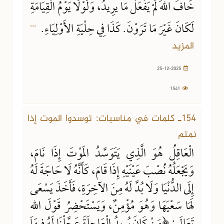
خَافَ اللهَ لَمْ يَفْعَلْ مَا يرِيدُ، وَلَوْلَا يَوْمُ الْقِيَامَةِ
...
لَكَانَ غَيْرَ مَا تَرَوْنَ. كَذَا فِي حِلْيَةِ الأَوْلِيَاءِ.
المزيد
25-12-2025
1541
154ـ كلمات في مناسبات: توسدوا الموت إذا
نمتم
الْعَاقِلُ هُوَ الَّذِي يَتَوَسَّدُ المَوْتَ إِذَا نَامَ،
وَيَجْعَلُهُ نُصْبَ عَيْنَيْهِ إِذَا قَامَ، كَأَنَّهُ لَا حَاجَةَ لَهُ
إِلَى الدُّنْيَا وَلَا بُدَّ لَهُ مِنَ الآخِرَةِ، فَأَخَذَ يَسْعَى
لَهَا سَعْيَهَا وَهُوَ مُؤْمِنٌ، وَيَسْتَحْضِرُ قَوْلَ اللهِ