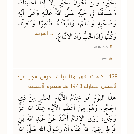
بِخَيْرٍ؛ وَلَنْ نَكُونَ بِخَيْرٍ إِلَّا إِذَا أَحْبَبْنَاهُ،
وَصَدَقْنَا في حُبِّهِ صَلَّى اللهُ عَلَيْهِ وَعَلَى آلِهِ
وَصَحْبِهِ وَسَلَّمَ، وَاتَّبَعْنَاهُ ظَاهِرًا وَبَاطِنًا،
... المزيد
وَكُلَّمَا زَادَ الحُبُّ زَادَ الاتِّبَاعُ.
28-09-2022
1961
138ـ كلمات في مناسبات: درس فجر عيد
الأضحى المبارك 1443 هـ شعيرة الأضحية
هَذَا اليَوْمُ هُوَ خِتَامُ الأَيَّامِ العَشْرِ مِنْ ذِي
الحِجَّةِ، وَهُوَ مِنْ أَعْظَمِ الأَيَّامِ عِنْدَ اللهِ عَزَّ
وَجَلَّ، رَوَى الإِمَامُ أَحْمَدُ عَنْ عَبْدِ اللهِ بْنِ
قُرْطٍ رَضِيَ اللهُ عَنْهُ، أَنَّ رَسُولَ اللهِ صَلَّى اللهُ