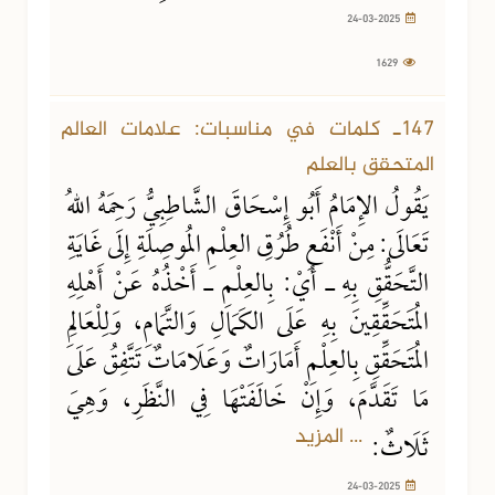
24-03-2025
1629
147ـ كلمات في مناسبات: علامات العالم
المتحقق بالعلم
يَقُولُ الإِمَامُ أَبُو إِسْحَاقَ الشَّاطِبِيُّ رَحِمَهُ اللهُ
تَعَالَى: مِنْ أَنْفَعِ طُرُقِ العِلْمِ المُوصِلَةِ إِلَى غَايَةِ
التَّحَقُّقِ بِهِ ـ أَيْ: بِالعِلْمِ ـ أَخْذُهُ عَنْ أَهْلِهِ
المُتَحَقِّقِينَ بِهِ عَلَى الكَمَالِ وَالتَّمَامِ، وَلِلْعَالِمِ
المُتَحَقِّقِ بِالعِلْمِ أَمَارَاتٌ وَعَلَامَاتٌ تَتَّفِقُ عَلَى
مَا تَقَدَّمَ، وَإِنْ خَالَفَتْهَا فِي النَّظَرِ، وَهِيَ
... المزيد
ثَلَاثٌ:
24-03-2025