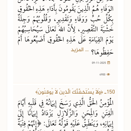
الوَفَاءِ هُمُ الَّذِينَ يَقُومُونَ بِأَدَاءِ هَذِهِ الحُقُوقِ
بِكُلِّ حُبٍّ وَوَفَاءٍ وَتَقْدِيرٍ، وَقُلُوبُهُمْ وَجِلَةٌ
خَشْيَةَ التَّقْصِيرِ، لِأَنَّ اللهَ تَعَالَى سَيُحَاسِبُهُمْ
يَوْمَ القِيَامَةِ عَلَى هَذِهِ الحُقُوقِ أَضَيِّعُوهَا أَمْ
... المزيد
حَفِظُوهَا؟
09-11-2025
4900
150ـ ﴿وَلَا يَسْتَخِفَّنَّكَ الَّذِينَ لَا يُوقِنُونَ﴾
الْمُؤْمِنُ الْحَقُّ الَّذِي رَسَخَ إِيمَانُهُ فِي قَلْبِهِ أَيَّامَ
الْفِتَنِ وَالْمِحَنِ وَالزَّلَازِلِ يَزْدَادُ إِيمَانًا إِلَىٰ
إِيمَانِهِ، وَيَنْطَبِقُ عَلَيْهِ قَوْلُهُ تَعَالَى: ﴿إِنَّهُمْ فِتْيَةٌ