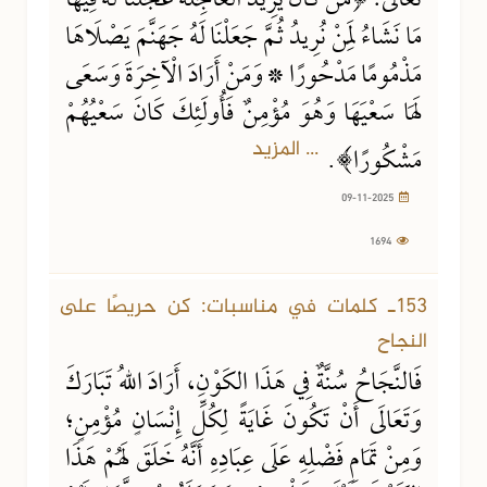
تَعَالَى: ﴿مَنْ كَانَ يُرِيدُ الْعَاجِلَةَ عَجَّلْنَا لَهُ فِيهَا
مَا نَشَاءُ لِمَنْ نُرِيدُ ثُمَّ جَعَلْنَا لَهُ جَهَنَّمَ يَصْلَاهَا
مَذْمُومًا مَدْحُورًا * وَمَنْ أَرَادَ الْآخِرَةَ وَسَعَى
لَهَا سَعْيَهَا وَهُوَ مُؤْمِنٌ فَأُولَئِكَ كَانَ سَعْيُهُمْ
... المزيد
مَشْكُورًا﴾.
09-11-2025
1694
153ـ كلمات في مناسبات: كن حريصًا على
النجاح
فَالنَّجَاحُ سُنَّةٌ فِي هَذَا الكَوْنِ، أَرَادَ اللهُ تَبَارَكَ
وَتَعَالَى أَنْ تَكُونَ غَايَةً لِكُلِّ إِنْسَانٍ مُؤْمِنٍ؛
وَمِنْ تَمَامِ فَضْلِهِ عَلَى عِبَادِهِ أَنَّهُ خَلَقَ لَهُمْ هَذَا