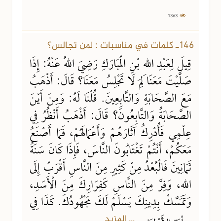
1363
146ـ كلمات في مناسبات : لمن تجالس؟
قِيلَ لِعَبْدِ اللهِ بْنِ المُبَارَكِ رَضِيَ اللهُ عَنْهُ: إِذَا
صَلَّيْتَ مَعَنَا لِمَ لَا تَجْلِسُ مَعَنَا؟ قَالَ: أَذْهَبُ
مَعَ الصَّحَابَةِ وَالتَّابِعِينَ. قُلْنَا لَهُ: وَمِنَ أَيْنَ
الصَّحَابَةُ وَالتَّابِعُونَ؟ قَالَ: أَذْهَبُ أَنْظُرُ فِي
عِلْمِي فَأُدْرِكُ آثَارَهُمْ وَأَعْمَالَهُمْ، فَمَا أَصْنَعُ
مَعَكُمْ، أَنْتُمْ تَغْتَابُونَ النَّاسَ، فَإِذَا كَانَ سَنَةُ
ثَمَانِينَ فَالْبُعْدُ مِنْ كَثِيرٍ مِنَ النَّاسِ أَقْرَبُ إِلَى
اللهِ، وَفِرَّ مِنَ النَّاسِ كَفِرَارِكَ مِنَ الْأَسَدِ،
وَتَمَسَّكْ بِدِينِكَ يَسْلَمْ لَكَ مَجْهُودُكَ. كَذَا فِي
... المزيد