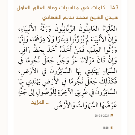
143ـ كلمات في مناسبات وفاة العالم العامل
سيدي الشيخ محمد نديم الشهابي
العُلَمَاءُ العَامِلُونَ الرَّبَّانِيُّونَ وَرَثَةُ الأَنْبِيَاءِ،
وَإِنَّ الأَنْبِيَاءَ لَمْ يُوَرِّثُوا دِينَارًا وَلَا دِرْهَمًا، وَإِنَّمَا
وَرَّثُوا العِلْمَ، فَمَنْ أَخَذَهُ أَخَذَ بِحَظٍّ وَافِرٍ.
وَإِنْ كَانَ مَوْلَانَا عَزَّ وَجَلَّ جَعَلَ نُجُومًا في
السَّمَاءِ يَهْتَدِي بِهَا السَّائِرُونَ في الأَرْضِ،
فَكَذَلِكَ جَعَلَ نُجُومًا في الأَرْضِ يَهْتَدِي بِهَا
السَّائِرُونَ في طَرِيقِ الآخِرَةِ لِلْوُصُولِ إلى جَنَّةٍ
... المزيد
عَرْضُهَا السَّمَاوَاتُ وَالأَرْضُ.
28-08-2024
1828