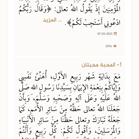
المُؤْمِنِينَ إِذْ يَقُولُ اللهُ تعالى: ﴿وَقَالَ رَبُّكُمُ
... المزيد
ادْعُونِي أَسْتَجِبْ لَكُمْ﴾.
07-03-2023
2576
1- المحبة محبتان
مَعَ بِدَايَةِ شَهْر رَبِيعٍ الأَوَّلِ، أُهَنِّئُ نَفْسِي
وَإِيَّاكُمْ بِنِعْمَةِ الإِيمَانِ بِسَيِّدِنَا رَسُولِ اللهِ صَلَّى
اللهُ عَلَيْهِ وَعَلَى آلِهِ وَصَحْبِهِ وَسَلَّمَ، وَبِأَنْ
جَعَلَنَا اللهُ تعالى حَظَّهُ مِنْ سَائِرِ الأُمَمِ، كَمَا
جَعَلَهُ تَبَارَكَ وتعالى حَظَّنَا مِنْ سَائِرِ الأَنْبِيَاءِ
وَالمُرْسَلِينَ، وَأَقُولُ لَكُمْ: كُلَّ رَبِيعٍ وَأَنْتُمْ