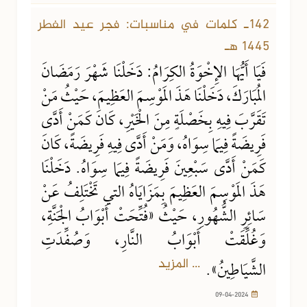
142ـ كلمات في مناسبات: فجر عيد الفطر
1445 هـ
فَيَا أَيُّهَا الإِخْوَةُ الكِرَامُ: دَخَلْنَا شَهْرَ رَمَضَانَ
المُبَارَكَ، دَخَلْنَا هَذَ المَوْسِمَ العَظِيمَ، حَيْثُ مَنْ
تَقَرَّبَ فِيهِ بِخَصْلَةٍ مِنَ الْخَيْرِ، كَانَ كَمَنْ أَدَّى
فَرِيضَةً فِيمَا سِوَاهُ، وَمَنْ أَدَّى فِيهِ فَرِيضَةً، كَانَ
كَمَنْ أَدَّى سَبْعِينَ فَرِيضَةً فِيمَا سِوَاهُ. دَخَلْنَا
هَذَ المَوْسِمَ العَظِيمَ بِمَزَايَاهُ التي تَخْتَلِفُ عَنْ
سَائِرِ الشُّهُورِ، حَيْثُ «فُتِّحَتْ أَبْوَابُ الْجَنَّةِ،
وَغُلِّقَتْ أَبْوَابُ النَّارِ، وَصُفِّدَتِ
... المزيد
الشَّيَاطِينُ».
09-04-2024