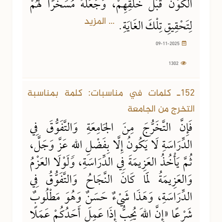
الكَوْنَ قَبْلَ خَلْقِهِمْ، وَجَعَلَهُ مُسَخَّرًا لَهُمْ
... المزيد
لِتَحْقِيقِ تِلْكَ الغَايَةِ.
09-11-2025
1302
152ـ كلمات في مناسبات: كلمة بمناسبة
التخرج من الجامعة
فَإِنَّ التَّخَرُّجَ مِنَ الجَامِعَةِ وَالتَّفَوُّقَ فِي
الدِّرَاسَةِ لَا يَكُونُ إِلَّا بِفَضْلِ اللهِ عَزَّ وَجَلَّ،
ثُمَّ يَأْخُذُ العَزِيمَةَ فِي الدِّرَاسَةِ، وَلَوْلَا العَزْمُ
وَالعَزِيمَةُ لَمَا كَانَ النَّجَاحُ وَالتَّفَوُّقُ فِي
الدِّرَاسَةِ، وَهَذَا شَيْءٌ حَسَنٌ وَهُوَ مَطْلُوبٌ
شَرْعًا «إِنَّ اللهَ يُحِبُّ إِذَا عَمِلَ أَحَدُكُمْ عَمَلًا