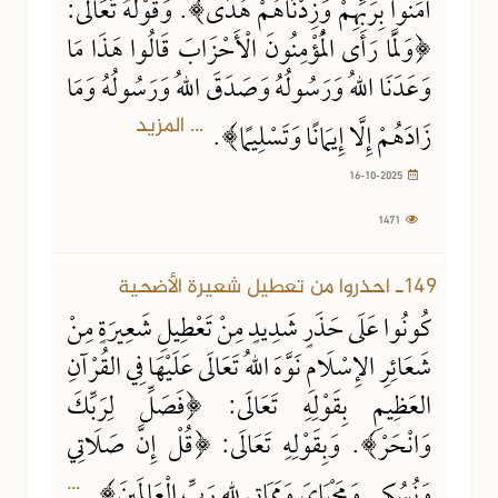
آمَنُوا بِرَبِّهِمْ وَزِدْنَاهُمْ هُدًى﴾. وَقَوْلُهُ تَعَالَى:
﴿وَلَمَّا رَأَى الْمُؤْمِنُونَ الْأَحْزَابَ قَالُوا هَذَا مَا
وَعَدَنَا اللهُ وَرَسُولُهُ وَصَدَقَ اللهُ وَرَسُولُهُ وَمَا
... المزيد
زَادَهُمْ إِلَّا إِيمَانًا وَتَسْلِيمًا﴾.
16-10-2025
1471
149ـ احذروا من تعطيل شعيرة الأضحية
كُونُوا عَلَى حَذَرٍ شَدِيدٍ مِنْ تَعْطِيلِ شَعِيرَةٍ مِنْ
شَعَائِرِ الإِسْلَامِ نَوَّهَ اللهُ تَعَالَى عَلَيْهَا فِي القُرْآنِ
العَظِيمِ بِقَوْلِهِ تَعَالَى: ﴿فَصَلِّ لِرَبِّكَ
وَانْحَرْ﴾. وَبِقَوْلِهِ تَعَالَى: ﴿قُلْ إِنَّ صَلَاتِي
...
وَنُسُكِي وَمَحْيَايَ وَمَمَاتِي للهِ رَبِّ الْعَالَمِينَ﴾.