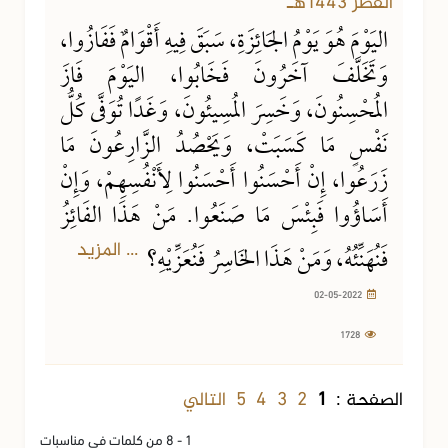
الفطر 1443هـ
اليَوْمَ هُوَ يَوْمُ الجَائِزَةِ، سَبَقَ فِيهِ أَقْوَامٌ فَفَازُوا،
وَتَخَلَّفَ آخَرُونَ فَخَابُوا، اليَوْمَ فَازَ
المُحْسِنُونَ، وَخَسِرَ المُسِيئُونَ، وَغَدًا تُوَفَّى كُلُّ
نَفْسٍ مَا كَسَبَتْ، وَيَحْصُدُ الزَّارِعُونَ مَا
زَرَعُوا، إِنْ أَحْسَنُوا أَحْسَنُوا لِأَنْفُسِهِمْ، وَإِنْ
أَسَاؤُوا فَبِئْسَ مَا صَنَعُوا. مَنْ هَذَا الفَائِزُ
... المزيد
فَنُهَنِّئُهُ، وَمَنْ هَذَا الخَاسِرُ فَنُعَزِّيْهِ؟
02-05-2022
1728
2
3
4
5
التالي
الصفحة :
1
1 - 8 من كلمات في مناسبات