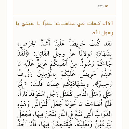
1761
141ـ كلمات في مناسبات: عذرًا يا سيدي يا
رسول الله
لقد كُنتَ حَرِيصَاً عَلَينَا أَشَدَّ الحِرْصِ،
بِشَهَادَةِ مَولانَا عزَّ وجلَّ القَائِلِ: ﴿لَقَدْ
جَاءَكُمْ رَسُولٌ مِنْ أَنْفُسِكُمْ عَزِيزٌ عَلَيْهِ مَا
عَنِتُّمْ حَرِيصٌ عَلَيْكُمْ بِالْمُؤْمِنِينَ رَؤُوفٌ
رَحِيمٌ﴾. وبِشَهَادَتِكُم عِندَمَا قُلتَ: «إِنَّمَا
مَثَلِي وَمَثَلُ النَّاسِ كَمَثَلِ رَجُلٍ اسْتَوْقَدَ نَاراً،
فَلَمَّا أَضَاءَتْ مَا حَوْلَهُ جَعَلَ الْفَرَاشُ وَهَذِهِ
الدَّوَابُّ الَّتِي تَقَعُ فِي النَّارِ يَقَعْنَ فِيهَا، فَجَعَلَ
يَنْزِعُهُنَّ وَيَغْلِبْنَهُ، فَيَقْتَحِمْنَ فِيهَا، فَأَنَا آخُذُ