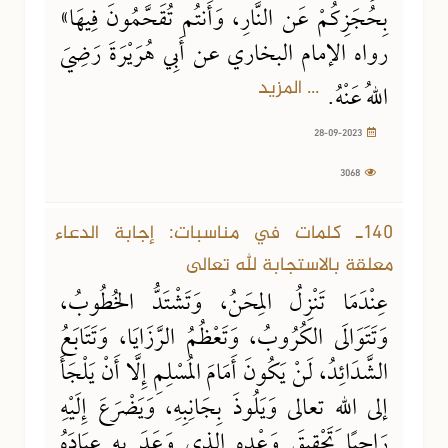
بِحُجَزِكُمْ عَن النَّارِ، وَأَنتُم تُقَحَّمُونَ فِيهَا»
رواه الإمام البخاري عن أَبِي هُرَيْرَةَ رَضِيَ
... المزيد
اللهُ عَنْهُ.
28-09-2023
3068
140ـ كلمات في مناسبات: إجابة الدعاء
معلقة بالاستجابة لله تعالى
عِنْدَمَا تَنْزِلُ المِحَنُ، وَتَشْتَدُّ الخُطُوبُ،
وَتَتَوَالَى الكُرُوبُ، وَتَعْظُمُ الرَّزَايَا، وَتَتَابَعُ
الشَّدَائِدُ، لَنْ يَكُونَ أَمَامَ المُسْلِمِ إِلَّا أَنْ يَلْجَأَ
إلى اللهِ تعالى وَيَلُوذَ بِجَانِبِهِ، وَيَضْرَعَ إِلَيْهِ
رَاجِيًا تَحْقِيقَ وَعْدِهِ الذي وَعَدَ بِهِ عِبَادَهُ