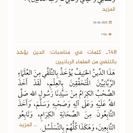
المزيد
04-06-2025
1104
148ـ كلمات في مناسبات: الدين يؤخذ
بالتلقي من العلماء الربانيين
هَذَا الدِّينُ الحَنِيفُ يُؤْخَذُ بِالتَّلَقِّي مِنَ العُلَمَاءِ
الرَّبَّانِيِّينَ المُتَحَقِّقِينَ بِالعِلْمِ، لَقَدْ أَخَذَ
الصَّحْبُ الكِرَامُ مِنْ سَيِّدِنَا رَسُولِ اللهِ صَلَّى
اللهُ عَلَيْهِ وَعَلَى آلِهِ وَصَحْبِهِ وَسَلَّمَ، وَأَخَذَ
التَّابِعُونَ مِنَ الصَّحَابَةِ الكِرَامِ، وَتَابِعُو
... المزيد
التَّابِعِينَ، وَهَكَذَا كُلُّهُمْ بِالتَّسَلْسُلِ.