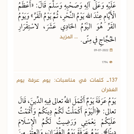
عَلَيْهِ وَعَلَى آلِهِ وَصَحْبِهِ وَسَلَّمَ قَالَ: «أَعْظَمُ
الْأَيَّامِ عِنْدَ اللهِ يَوْمُ النَّحْرِ، ثُمَّ يَوْمُ الْقَرِّ» وَيَوْمُ
القَرِّ هُوَ اليَوْمُ الحَادِي عَشَرَ، لاسْتِقْرَارِ
... المزيد
الحُجَّاجِ في مِنًى.
09-07-2022
1794
137ـ كلمات في مناسبات: يوم عرفة يوم
الغفران
يَوْمُ عَرَفَةَ يَوْمٌ أَكْمَلَ اللهُ تعالى فِيهِ الدِّينَ، قَالَ
تعالى: ﴿الْيَوْمَ أَكْمَلْتُ لَكُمْ دِينَكُمْ وَأَتْمَمْتُ
عَلَيْكُمْ نِعْمَتِي وَرَضِيتُ لَكُمُ الْإِسْلَامَ
دِينًا﴾. يَوْمُ عَرَفَةَ يَوْمُ الغُفْرَانِ، وَالعِتْقِ مِنَ