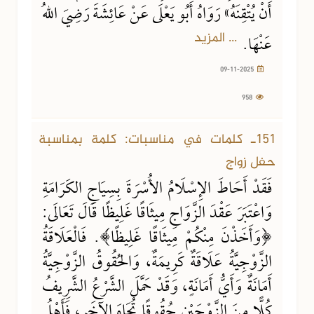
أَنْ يُتْقِنَهُ» رَوَاهُ أَبُو يَعْلَى عَنْ عَائِشَةَ رَضِيَ اللهُ
... المزيد
عَنْهَا.
09-11-2025
958
151ـ كلمات في مناسبات: كلمة بمناسبة
حفل زواج
فَقَدْ أَحَاطَ الإِسْلَامُ الأُسْرَةَ بِسِيَاجِ الكَرَامَةِ
وَاعْتَبَرَ عَقْدَ الزَّوَاجِ مِيثَاقًا غَلِيظًا قَالَ تَعَالَى:
﴿وَأَخَذْنَ مِنْكُمْ مِيثَاقًا غَلِيظًا﴾. فَالْعَلَاقَةُ
الزَّوْجِيَّةُ عَلَاقَةٌ كَرِيمَةٌ، وَالحُقُوقُ الزَّوْجِيَّةُ
أَمَانَةٌ وَأَيُّ أَمَانَةٍ، وَقَدْ حَمَّلَ الشَّرْعُ الشَّرِيفُ
كُلًّا مِنَ الزَّوْجَيْنِ حُقُوقًا تُجَاهَ الآخَرِ، فَأَهْلُ