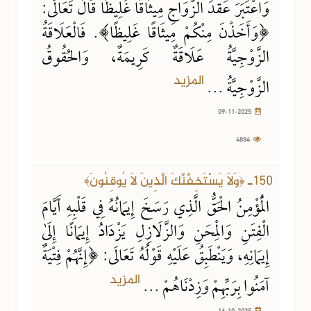
وَاعْتَبَرَ عَقْدَ الزَّوَاجِ مِيثَاقًا غَلِيظًا قَالَ تَعَالَى:
﴿وَأَخَذْنَ مِنْكُمْ مِيثَاقًا غَلِيظًا﴾. فَالْعَلَاقَةُ
الزَّوْجِيَّةُ عَلَاقَةٌ كَرِيمَةٌ، وَالحُقُوقُ
المزيد
الزَّوْجِيَّةُ ...
09-11-2025
4884
16-10-2025
1469 مشاهدة
150ـ ﴿وَلَا يَسْتَخِفَّنَّكَ الَّذِينَ لَا يُوقِنُونَ﴾
الْمُؤْمِنُ الْحَقُّ الَّذِي رَسَخَ إِيمَانُهُ فِي قَلْبِهِ أَيَّامَ
الْفِتَنِ وَالْمِحَنِ وَالزَّلَازِلِ يَزْدَادُ إِيمَانًا إِلَىٰ
إِيمَانِهِ، وَيَنْطَبِقُ عَلَيْهِ قَوْلُهُ تَعَالَى: ﴿إِنَّهُمْ فِتْيَةٌ
المزيد
آمَنُوا بِرَبِّهِمْ وَزِدْنَاهُمْ ...
16-10-2025