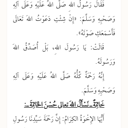
فَقَالَ رَسُولُ اللهِ صَلَّى اللهُ عَلَيْهِ وَعَلَى آلِهِ
وَصَحْبِهِ وَسَلَّمَ: «إِنْ شِئْتِ دَعَوْتُ اللهَ تَعَالَى
فَأَسْمَعَكِ صَوْتَهُ».
قَالَتْ: يَا رَسُولَ اللهِ، بَلْ أُصَدِّقُ اللهَ
وَرَسُولَهُ.
إِنَّهُ رَحْمَةٌ كُلُّهُ صَلَّى اللهُ عَلَيْهِ وَعَلَى آلِهِ
وَصَحْبِهِ وَسَلَّمَ.
خَاتِمَةٌ ـ نَسْأَلُ اللهَ تعالى حُسْنَ الخَاتِمَةَ ـ:
أَيُّهَا الإِخْوَةُ الكِرَامُ: إِنَّ رَحْمَةَ سَيِّدِنَا رَسُولِ