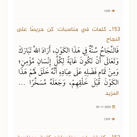
1690
09-11-2025
1299 مشاهدة
153ـ كلمات في مناسبات: كن حريصًا على
النجاح
فَالنَّجَاحُ سُنَّةٌ فِي هَذَا الكَوْنِ، أَرَادَ اللهُ تَبَارَكَ
وَتَعَالَى أَنْ تَكُونَ غَايَةً لِكُلِّ إِنْسَانٍ مُؤْمِنٍ؛
وَمِنْ تَمَامِ فَضْلِهِ عَلَى عِبَادِهِ أَنَّهُ خَلَقَ لَهُمْ هَذَا
الكَوْنَ قَبْلَ خَلْقِهِمْ، وَجَعَلَهُ مُسَخَّرًا ...
المزيد
09-11-2025
1299
09-11-2025
957 مشاهدة