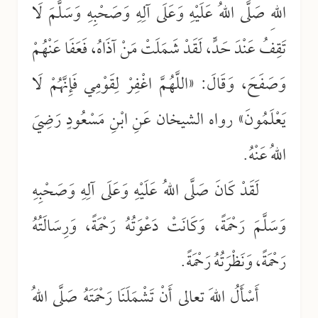
اللهِ صَلَّى اللهُ عَلَيْهِ وَعَلَى آلِهِ وَصَحْبِهِ وَسَلَّمَ لَا
تَقِفُ عَنْدَ حَدٍّ، لَقَدْ شَمَلَتْ مَنْ آذَاهُ، فَعَفَا عَنْهُمْ
وَصَفَحَ، وَقَالَ: «اللَّهُمَّ اغْفِرْ لِقَوْمِي فَإِنَّهُمْ لَا
يَعْلَمُونَ» رواه الشيخان عَنِ ابْنِ مَسْعُودٍ رَضِيَ
اللهُ عَنْهُ.
لَقَدْ كَانَ صَلَّى اللهُ عَلَيْهِ وَعَلَى آلِهِ وَصَحْبِهِ
وَسَلَّمَ رَحْمَةً، وَكَانَتْ دَعْوَتُهُ رَحْمَةً، وَرِسَالَتُهُ
رَحْمَةً، وَنَظْرَتُهُ رَحْمَةً.
أَسْأَلُ اللهَ تعالى أَنْ تَشْمَلَنَا رَحْمَتَهُ صَلَّى اللهُ