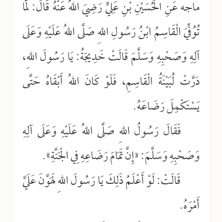
ماجه عَنِ الْحُسَيْنِ بْنِ عَلِيٍّ رَضِيَ اللهُ عَنْهُ قَالَ: لَمَّا
تُوُفِّيَ الْقَاسِمُ ابْنُ رَسُولِ اللهِ صَلَّى اللهُ عَلَيْهِ وَعَلَى
آلِهِ وَصَحْبِهِ وَسَلَّمَ قَالَتْ خَدِيجَةُ: يَا رَسُولَ اللهِ،
دَرَّتْ لُبَيْنَةُ الْقَاسِمِ، فَلَوْ كَانَ اللهُ أَبْقَاهُ حَتَّى
يَسْتَكْمِلَ رَضَاعَهُ.
فَقَالَ رَسُولُ اللهِ صَلَّى اللهُ عَلَيْهِ وَعَلَى آلِهِ
وَصَحْبِهِ وَسَلَّمَ: «إِنَّ تَمَامَ رَضَاعِهِ فِي الْجَنَّةِ».
قَالَتْ: لَوْ أَعْلَمُ ذَلِكَ يَا رَسُولَ اللهِ لَهَوَّنَ عَلَيَّ
أَمْرَهُ.