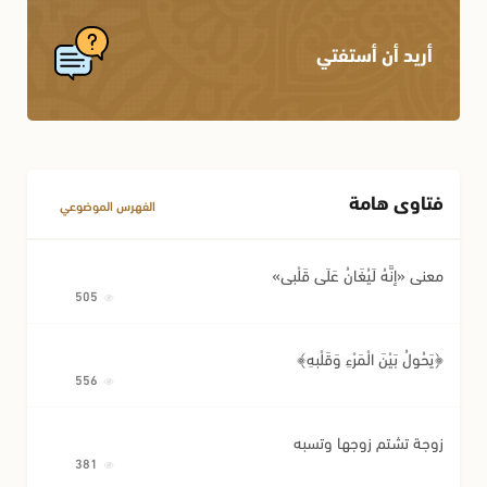
أريد أن أستفتي
فتاوى هامة
الفهرس الموضوعي
معنى «إِنَّهُ لَيُغَانُ عَلَى قَلْبِي»
505
﴿يَحُولُ بَيْنَ الْمَرْءِ وَقَلْبِهِ﴾
556
زوجة تشتم زوجها وتسبه
381