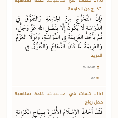
152ـ كلمات في مناسبات: كلمة بمناسبة
التخرج من الجامعة
فَإِنَّ التَّخَرُّجَ مِنَ الجَامِعَةِ وَالتَّفَوُّقَ فِي
الدِّرَاسَةِ لَا يَكُونُ إِلَّا بِفَضْلِ اللهِ عَزَّ وَجَلَّ،
ثُمَّ يَأْخُذُ العَزِيمَةَ فِي الدِّرَاسَةِ، وَلَوْلَا العَزْمُ
وَالعَزِيمَةُ لَمَا كَانَ النَّجَاحُ وَالتَّفَوُّقُ فِي ...
المزيد
09-11-2025
957
09-11-2025
4884 مشاهدة
151ـ كلمات في مناسبات: كلمة بمناسبة
حفل زواج
فَقَدْ أَحَاطَ الإِسْلَامُ الأُسْرَةَ بِسِيَاجِ الكَرَامَةِ