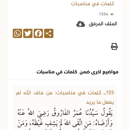
كلمات في مناسبات
1554
الملف المرفق
WhatsApp
Twitter
Facebook
Share
مواضيع اخرى ضمن كلمات في مناسبات
25-12-2025
1537 مشاهدة
155ـ كلمات في مناسبات: من خاف الله لم
يفعل ما يريد
يَقُولُ سَيِّدُنَا عُمَرُ الفَارُوقُ رَضِيَ اللهُ عَنْهُ
وَأَرْضَاهُ: مَنِ اتَّقَى اللهَ لَمْ يَشِفِ غَيْظَهُ، وَمَنْ