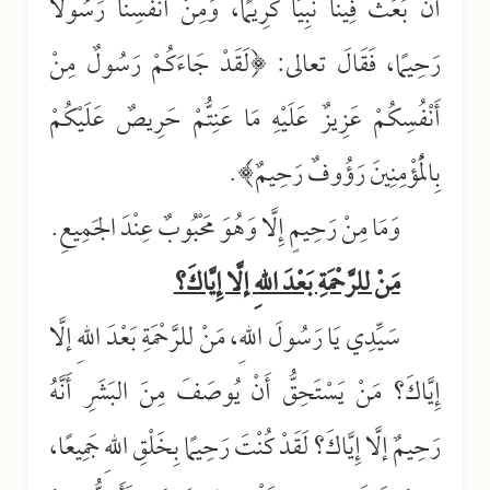
أَنْ بَعَثَ فِينَا نَبِيًّا كَرِيمًا، وَمِنْ أَنْفُسِنَا رَسُولًا
رَحِيمًا، فَقَالَ تعالى: ﴿لَقَدْ جَاءَكُمْ رَسُولٌ مِنْ
أَنْفُسِكُمْ عَزِيزٌ عَلَيْهِ مَا عَنِتُّمْ حَرِيصٌ عَلَيْكُمْ
بِالْمُؤْمِنِينَ رَؤُوفٌ رَحِيمٌ﴾.
وَمَا مِنْ رَحِيمٍ إِلَّا وَهُوَ مَحْبُوبٌ عِنْدَ الجَمِيعِ.
مَنْ للرَّحْمَةِ بَعْدَ اللهِ إلَّا إِيَّاكَ؟
سَيِّدِي يَا رَسُولَ اللهِ، مَنْ للرَّحْمَةِ بَعْدَ اللهِ إلَّا
إِيَّاكَ؟ مَنْ يَسْتَحِقُّ أَنْ يُوصَفَ مِنَ البَشَرِ أَنَّهُ
رَحِيمٌ إلَّا إِيَّاكَ؟ لَقَدْ كُنْتَ رَحِيمًا بِخَلْقِ اللهِ جَمِيعًا،