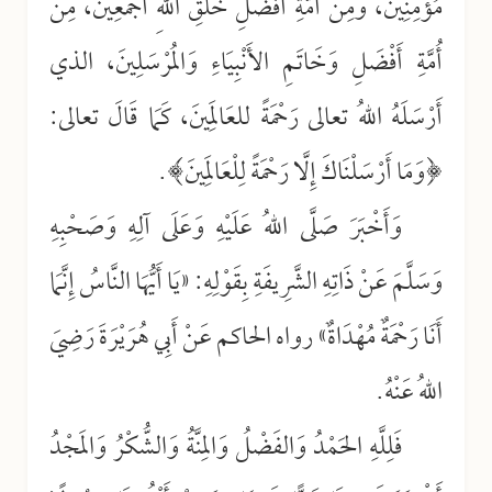
مُؤْمِنِينَ، وَمِنْ أُمَّةِ أَفْضَلِ خَلْقِ اللهِ أَجْمَعِينَ، مِنْ
أُمَّةِ أَفْضَلِ وَخَاتَمِ الأَنْبِيَاءِ وَالمُرْسَلِينَ، الذي
أَرْسَلَهُ اللهُ تعالى رَحْمَةً للعَالَمِينَ، كَمَا قَالَ تعالى:
﴿وَمَا أَرْسَلْنَاكَ إِلَّا رَحْمَةً لِلْعَالَمِينَ﴾.
وَأَخْبَرَ صَلَّى اللهُ عَلَيْهِ وَعَلَى آلِهِ وَصَحْبِهِ
وَسَلَّمَ عَنْ ذَاتِهِ الشَّرِيفَةِ بِقَوْلِهِ: «يَا أَيُّهَا النَّاسُ إِنَّمَا
أَنَا رَحْمَةٌ مُهْدَاةٌ» رواه الحاكم عَنْ أَبِي هُرَيْرَةَ رَضِيَ
اللهُ عَنْهُ.
فَلِلَّهِ الحَمْدُ وَالفَضْلُ وَالمِنَّةُ وَالشُّكْرُ وَالمَجْدُ