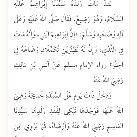
لَقَدْ مَاتَ وَلَدُهُ سَيِّدُنَا إِبْرَاهِيمُ عَلَيْهِ
السَّلَامُ، وَهُوَ رَضِيعٌ، فَقَالَ صَلَّى اللهُ عَلَيْهِ وَعَلَى
آلِهِ وَصَحْبِهِ وَسَلَّمَ: «إِنَّ إِبْرَاهِيمَ ابْنِي، وَإِنَّهُ مَاتَ
فِي الثَّدْيِ، وَإِنَّ لَهُ لَظِئْرَيْنِ تُكَمِّلَانِ رَضَاعَهُ فِي
الْجَنَّةِ» رواه الإمام مسلم عَنْ أَنَسِ بْنِ مَالِكٍ
رَضِيَ اللهُ عَنْهُ.
وَدَخَلَ ذَاتَ يَوْمٍ عَلَى السَّيِّدَةِ خَدِيجَةَ رَضِيَ
اللهُ عَنْهَا فَوَجَدَهَا تَبْكِي لِفَقْدِ وَلَدِهَا سَيِّدِنَا
القَاسِمِ رَضِيَ اللهُ عَنْهُ وَأَرْضَاهُ، كَمَا يَرْوِي ابن