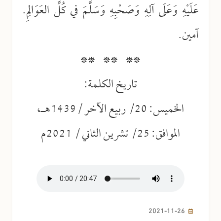
عَلَيْهِ وَعَلَى آلِهِ وَصَحْبِهِ وَسَلَّمَ في كُلِّ العَوَالِمِ.
آمين.
** ** **
تاريخ الكلمة:
الخميس: 20/ ربيع الآخر /1439هـ،
الموافق: 25/ تشرين الثاني / 2021م
2021-11-26