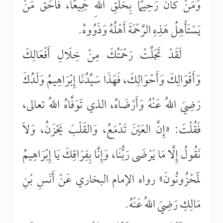
وَمَنْ كَانَ رَحِيمًا بِخَلْقِ اللهِ جَمِيعًا، فَأَحَقُّ مَنْ
يَسْتَأْهِلُ هَذِهِ الرَّحْمَةَ أَهْلُهُ وَذَوُوهُ.
لَقَدْ تَجَلَّتْ رَحْمَتُكَ مِنْ خِلَالِ أَفْعَالِكَ
وَأَقْوَالِكَ وَأَحْوَالِكَ، فَهَذَا سَيِّدُنَا إِبْرَاهِيمُ وَلَدُكَ
رَضِيَ اللهُ عَنْهُ وَأَرْضَاهُ، الذي تَوَفَّاهُ اللهُ تعالى،
فَقُلْتَ:
«إِنَّ العَيْنَ تَدْمَعُ، وَالقَلْبَ يَحْزَنُ، وَلاَ
نَقُولُ إِلَّا مَا يَرْضَى رَبُّنَا، وَإِنَّا بِفِرَاقِكَ يَا إِبْرَاهِيمُ
لَمَحْزُونُونَ» رواه الإمام البخاري عَنْ أَنَسِ بْنِ
مَالِكٍ رَضِيَ اللهُ عَنْهُ.