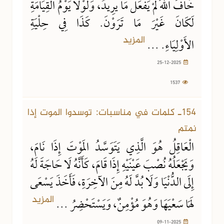
خَافَ اللهَ لَمْ يَفْعَلْ مَا يرِيدُ، وَلَوْلَا يَوْمُ الْقِيَامَةِ
لَكَانَ غَيْرَ مَا تَرَوْنَ. كَذَا فِي حِلْيَةِ
المزيد
الأَوْلِيَاءِ. ...
25-12-2025
1537
09-11-2025
1690 مشاهدة
154ـ كلمات في مناسبات: توسدوا الموت إذا
نمتم
الْعَاقِلُ هُوَ الَّذِي يَتَوَسَّدُ المَوْتَ إِذَا نَامَ،
وَيَجْعَلُهُ نُصْبَ عَيْنَيْهِ إِذَا قَامَ، كَأَنَّهُ لَا حَاجَةَ لَهُ
إِلَى الدُّنْيَا وَلَا بُدَّ لَهُ مِنَ الآخِرَةِ، فَأَخَذَ يَسْعَى
المزيد
لَهَا سَعْيَهَا وَهُوَ مُؤْمِنٌ، وَيَسْتَحْضِرُ ...
09-11-2025