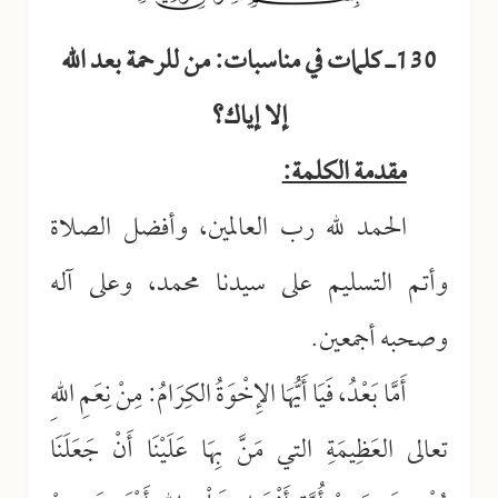
130ـ كلمات في مناسبات: من للرحمة بعد الله
إلا إياك؟
مقدمة الكلمة:
الحمد لله رب العالمين، وأفضل الصلاة
وأتم التسليم على سيدنا محمد، وعلى آله
وصحبه أجمعين.
أَمَّا بَعْدُ، فَيَا أَيُّهَا الإِخْوَةُ الكِرَامُ: مِنْ نِعَمِ اللهِ
تعالى العَظِيمَةِ التي مَنَّ بِهَا عَلَيْنَا أَنْ جَعَلَنَا