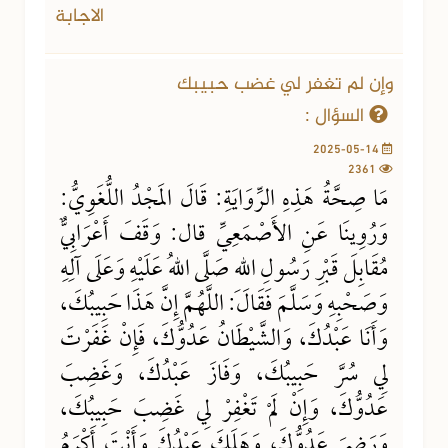
الاجابة
وإن لم تغفر لي غضب حبيبك
السؤال :
2025-05-14
2361
مَا صِحَّةُ هَذِهِ الرِّوَايَةِ: قَالَ المَجْدُ اللُّغَوِيُّ:
وَرُوِينَا عَنِ الأَصْمَعِيِّ قال: وَقَفَ أَعْرَابِيٌّ
مُقَابِلَ قَبْرِ رَسُولِ اللهِ صَلَّى اللهُ عَلَيْهِ وَعَلَى آلِهِ
وَصَحْبِهِ وَسَلَّمَ فَقَالَ: اللَّهُمَّ إِنَّ هَذَا حَبِيبُكَ،
وَأَنَا عَبْدُكَ، وَالشَّيْطَانُ عَدُوُّكَ، فَإِنْ غَفَرْتَ
لِي سُرَّ حَبِيبُكَ، وَفَازَ عَبْدُكَ، وَغَضِبَ
عَدُوُّكَ، وَإِنْ لَمْ تَغْفِرْ لِي غَضِبَ حَبِيبُكَ،
وَرَضِيَ عَدُوُّكَ، وَهَلَكَ عَبْدُكَ وَأَنْتَ أَكْرَمُ