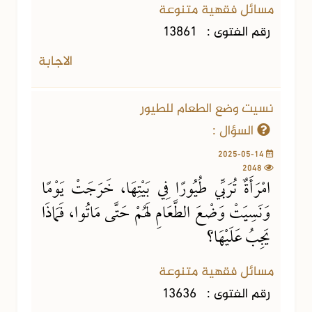
مسائل فقهية متنوعة
رقم الفتوى :
13861
الاجابة
نسيت وضع الطعام للطيور
السؤال :
2025-05-14
2048
امْرَأَةٌ تُرَبِّي طُيُورًا فِي بَيْتِهَا، خَرَجَتْ يَوْمًا
وَنَسِيَتْ وَضْعَ الطَّعَامِ لَهُمْ حَتَّى مَاتُوا، فَمَاذَا
يَجِبُ عَلَيْهَا؟
مسائل فقهية متنوعة
رقم الفتوى :
13636