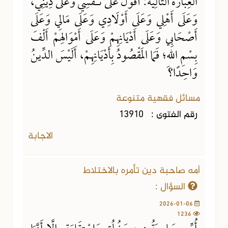
العِبَارَةُ التَّالِيَةُ: أَقُولُ عَلَى نَـفْسِي وَعَلَى دِينِي،
وَعَلَى أَهْلِي وَعَلَى أَوْلَادِي وَعَلَى مَالِي وَعَلَى
أَصْحَابِي وَعَلَى أَدْيَانِهِمْ وَعَلَى أَمْوَالِهمْ أَلْفَ
بِسْمِ اللهِ؛ فَمَا المَقْصُودُ بِأَدْيَانِهِمْ، أَلَيْسَ الدِّينُ
وَاحِدًا؟
مسائل فقهية متنوعة
رقم الفتوى :
13910
الاجابة
أمه صاحبة دين تأمره بالاختلاط
السؤال :
2026-01-06
1236