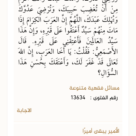
مِنْ أَنْ تُغْضِبَ حَبِيبَكَ، وَتُرْضِيَ عَدُوَّكَ
وَتُهْلِكَ عَبْدَكَ، اللَّهُمَّ إِنَّ العَرَبَ الكِرَامَ إِذَا
مَاتَ مِنْهُمْ سَيِّدٌ أَعْتَقُوا عَلَى قَبْرِهِ، وَإِنَّ هَذَا
سَيِّدُ العَالَمِينَ فَأَعْتِقْنِي عَلَى قَبْرِهِ. قَالَ
الأَصْمَعِيُّ: فَقُلْتُ: يَا أَخَا العَرَبِ، إِنَّ اللهَ
تَعَالَى قَدْ غَفَرَ لَكَ، وَأَعْتَقَكَ بِحُسْنِ هَذَا
السُّؤَالِ؟
مسائل فقهية متنوعة
رقم الفتوى :
13634
الاجابة
الأمير يبقى أميرًا