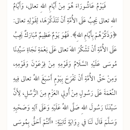
فَيَوْمُ عَاشُورَاءَ هُوَ مِنْ أَيَّامِ اللهِ تعالى، وَأَيَّامُ
اللهِ تعالى يَجِبُ عَلَى الأُمَّةِ أَنْ تَتَذَكَّرَهَا، لِقَوْلِهِ تعالى:
﴿وَذَكِّرْهُمْ بِأَيَّامِ اللهِ﴾. فَهُوَ يَوْمٌ عَظِيمٌ مُبَارَكٌ يَجِبُ
عَلَى الأُمَّةِ أَنْ تَشْكُرَ اللهَ تعالى عَلَى نِعْمَةِ نَجَاةِ سَيِّدِنَا
مُوسَى عَلَيْهِ السَّلَامُ وَقَوْمِهِ مِنْ فِرْعَوْنَ وَقَوْمِهِ،
وَمِنْ حَقِّ الأُمَّةِ أَنْ تَفْرَحَ بِيَوْمٍ أَسْبَغَ اللهُ تعالى فِيهِ
النِّعْمَةَ عَلَى رَسُولٍ مِنْ أُولِي العَزْمِ مِنَ الرُّسُلِ، لِأَنَّ
سَيِّدَنَا رَسُولَ اللهِ صَلَّى اللهُ عَلَيْهِ وَعَلَى آلِهِ وَصَحْبِهِ
وَسَلَّمَ قَالَ لَنَا في رِوَايَةٍ ثَانِيَةٍ: «أَنْتُمْ أَحَقُّ بِمُوسَى