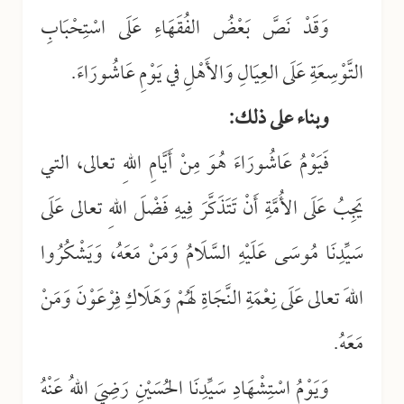
وَقَدْ نَصَّ بَعْضُ الفُقَهَاءِ عَلَى اسْتِحْبَابِ
التَّوْسِعَةِ عَلَى العِيَالِ وَالأَهْلِ في يَوْمِ عَاشُورَاءَ.
وبناء على ذلك:
فَيَوْمُ عَاشُورَاءَ هُوَ مِنْ أَيَّامِ اللهِ تعالى، التي
يَجِبُ عَلَى الأُمَّةِ أَنْ تَتَذَكَّرَ فِيهِ فَضْلَ اللهِ تعالى عَلَى
سَيِّدِنَا مُوسَى عَلَيْهِ السَّلَامُ وَمَنْ مَعَهُ، وَيَشْكُرُوا
اللهَ تعالى عَلَى نِعْمَةِ النَّجَاةِ لَهُمْ وَهَلَاكِ فِرْعَوْنَ وَمَنْ
مَعَهُ.
وَيَوْمُ اسْتِشْهَادِ سَيِّدِنَا الحُسَيْنِ رَضِيَ اللهُ عَنْهُ