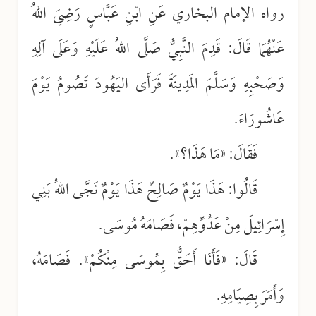
رواه الإمام البخاري عَنِ ابْنِ عَبَّاسٍ رَضِيَ اللهُ
عَنْهُمَا قَالَ: قَدِمَ النَّبِيُّ صَلَّى اللهُ عَلَيْهِ وَعَلَى آلِهِ
وَصَحْبِهِ وَسَلَّمَ المَدِينَةَ فَرَأَى اليَهُودَ تَصُومُ يَوْمَ
عَاشُورَاءَ.
فَقَالَ: «مَا هَذَا؟».
قَالُوا: هَذَا يَوْمٌ صَالِحٌ هَذَا يَوْمٌ نَجَّى اللهُ بَنِي
إِسْرَائِيلَ مِنْ عَدُوِّهِمْ، فَصَامَهُ مُوسَى.
قَالَ: «فَأَنَا أَحَقُّ بِمُوسَى مِنْكُمْ». فَصَامَهُ،
وَأَمَرَ بِصِيَامِهِ.