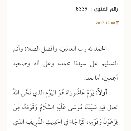
رقم الفتوى :
8339
2017-10-08
الحمد لله رب العالمين، وأفضل الصلاة وأتم
التسليم على سيدنا محمد، وعلى آله وصحبه
أجمعين، أما بعد:
أولاً:
يَوْمُ عَاشُورَاءَ هُوَ اليَوْمَ الذي نَجَّى اللهُ
تعالى فِيهِ سَيِّدَنَا مُوسَى عَلَيْهِ السَّلَامُ وَقَوْمَهُ، مِنْ
فِرْعَوْنَ وَقَوْمِهِ، كَمَا جَاءَ في الحَدِيثِ الشَّرِيفِ الذي