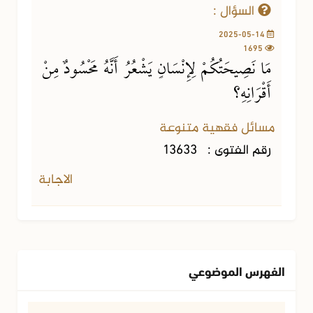
السؤال :
2025-05-14
1695
مَا نَصِيحَتُكُمْ لِإِنْسَانٍ يَشْعُرُ أَنَّهُ مَحْسُودٌ مِنْ
أَقْرَانِهِ؟
مسائل فقهية متنوعة
رقم الفتوى :
13633
الاجابة
الفهرس الموضوعي