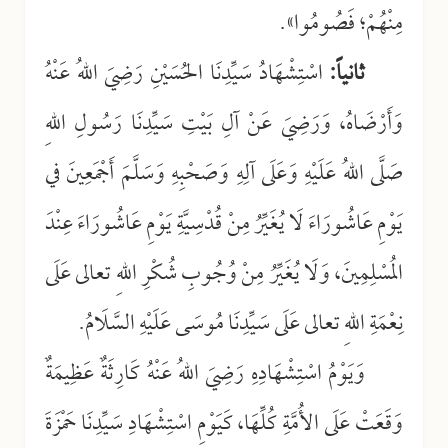
مِنْهُمْ؛ فَصُومُوا».
ثانياً:
اسْتِشْهَادُ سَيِّدِنَا الحُسَيْنِ رَضِيَ اللهُ عَنْهُ
وَأَرْضَاهُ، وَرَضِيَ عَنْ آلِ بَيْتِ سَيِّدِنَا رَسُولِ اللهِ
صَلَّى اللهُ عَلَيْهِ وَعَلَى آلِهِ وَصَحْبِهِ وَسَلَّمَ أَجْمَعِينَ في
يَوْمِ عَاشُورَاءَ لَا يُغَيِّرُ مِنْ قُدْسِيَّةِ يَوْمِ عَاشُورَاءَ عِنْدَ
المُسْلِمِينَ، وَلَا يُغَيِّرُ مِنْ وُجُوبِ شُكْرِ اللهِ تعالى عَلَى
نِعْمَةِ اللهِ تعالى عَلَى سَيِّدِنَا مُوسَى عَلَيْهِ السَّلَامُ.
وَيَوْمُ اسْتِشْهَادِهِ رَضِيَ اللهُ عَنْهُ كَارِثَةٌ عَظِيمَةٌ
وَقَعَتْ عَلَى الأُمَّةِ كُلِّهَا، كَيَوْمِ اسْتِشْهَادِ سَيِّدِنَا حَمْزَةَ