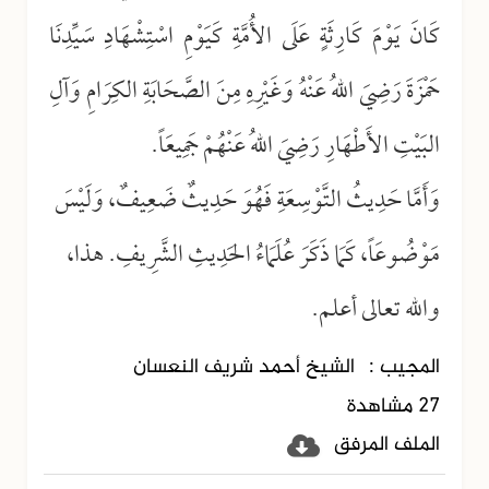
كَانَ يَوْمَ كَارِثَةٍ عَلَى الأُمَّةِ كَيَوْمِ اسْتِشْهَادِ سَيِّدِنَا
حَمْزَةَ رَضِيَ اللهُ عَنْهُ وَغَيْرِهِ مِنَ الصَّحَابَةِ الكِرَامِ وَآلِ
البَيْتِ الأَطْهَارِ رَضِيَ اللهُ عَنْهُمْ جَمِيعَاً.
وَأَمَّا حَدِيثُ التَّوْسِعَةِ فَهُوَ حَدِيثٌ ضَعِيفٌ، وَلَيْسَ
مَوْضُوعَاً، كَمَا ذَكَرَ عُلَمَاءُ الحَدِيثِ الشَّرِيفِ. هذا،
والله تعالى أعلم.
المجيب :
الشيخ أحمد شريف النعسان
27 مشاهدة
الملف المرفق