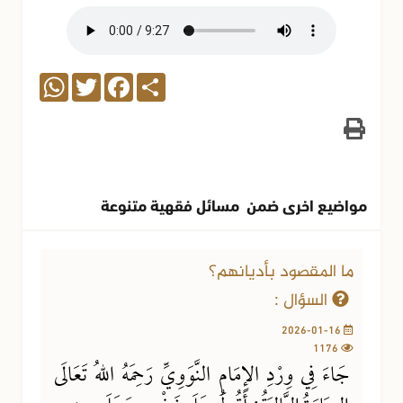
WhatsApp
Twitter
Facebook
Share
مواضيع اخرى ضمن مسائل فقهية متنوعة
ما المقصود بأديانهم؟
السؤال :
2026-01-16
1176
جَاءَ فِي وِرْدِ الإِمَامِ النَّوَوِيِّ رَحِمَهُ اللهُ تَعَالَى