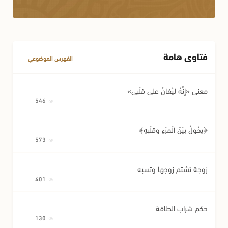
الكفالة
أحكام النسب
أحكام اللقطة
أحكام الوصية وتصرفات المريض
فتاوى هامة
مسائل متفرقة في المعاملات
الفهرس الموضوعي
معنى «إِنَّهُ لَيُغَانُ عَلَى قَلْبِي»
546
﴿يَحُولُ بَيْنَ الْمَرْءِ وَقَلْبِهِ﴾
573
زوجة تشتم زوجها وتسبه
401
حكم شراب الطاقة
130