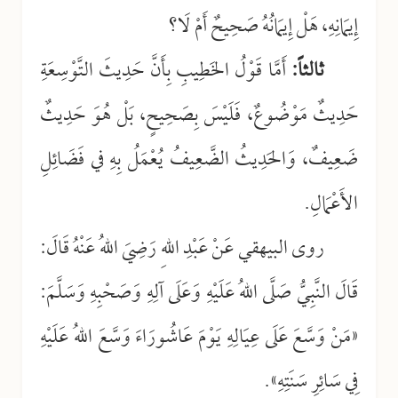
إِيمَانِهِ، هَلْ إِيمَانُهُ صَحِيحٌ أَمْ لَا؟
ثالثاً:
أَمَّا قَوْلُ الخَطِيبِ بِأَنَّ حَدِيثَ التَّوْسِعَةِ
حَدِيثٌ مَوْضُوعٌ، فَلَيْسَ بِصَحِيحٍ، بَلْ هُوَ حَدِيثٌ
ضَعِيفٌ، وَالحَدِيثُ الضَّعِيفُ يُعْمَلُ بِهِ في فَضَائِلِ
الأَعْمَالِ.
روى البيهقي عَنْ عَبْدِ اللهِ رَضِيَ اللهُ عَنْهُ قَالَ:
قَالَ النَّبِيُّ صَلَّى اللهُ عَلَيْهِ وَعَلَى آلِهِ وَصَحْبِهِ وَسَلَّمَ:
«مَنْ وَسَّعَ عَلَى عِيَالِهِ يَوْمَ عَاشُورَاءَ وَسَّعَ اللهُ عَلَيْهِ
فِي سَائِرِ سَنَتِهِ».