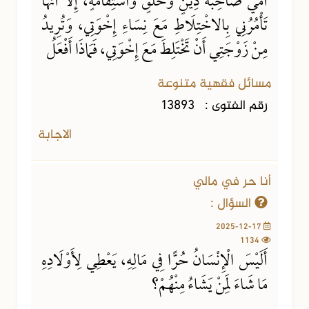
أُمِّي صَاحِبَةُ دِينٍ وَخُلُقٍ وَاسْتِقَامَةٍ، إِلَّا أَنَّهَا
تَأْمُرُنِي بِالاخْتِلَاطِ مَعَ نِسَاءِ إِخْوَتِي، وَتُرِيدُ
مِنْ زَوْجَتِي أَنْ تَخْتَلِطَ مَعَ إِخْوَتِي، فَمَاذَا أَفْعَلُ
مسائل فقهية متنوعة
رقم الفتوى :
13893
الاجابة
أنا حر في مالي
السؤال :
2025-12-17
1134
أَلَيْسَ الْإِنْسَانُ حُرًّا فِي مَالِهِ، يَعْطِي لِأَوْلَادِهِ
مَا شَاءَ لِمَنْ يَشَاءُ مِنْهُمْ؟