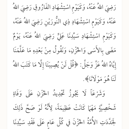
رَضِيَ اللهُ عَنْهُ، وَكَيَوْمِ اسْتِشْهَادِ الفَارُوقِ رَضِيَ اللهُ
عَنْهُ، وَكَيَوْمِ اسْتِشْهَادِ ذِي النُّورَيْنِ رَضِيَ اللهُ عَنْهُ،
وَكَيَوْمِ اسْتِشْهَادِ سَيِّدِنَا عَلِيٍّ رَضِيَ اللهُ عَنْهُ، يَوْمٌ
مَضَى بِالأَسَى وَالحُزْنِ، وَنَقُولُ مِنْ بَعْدِهِ مَا عَلَّمَنَا
إِيَّاهُ اللهُ عَزَّ وَجَلَّ: ﴿قُلْ لَنْ يُصِيبَنَا إِلَّا مَا كَتَبَ اللهُ
لَنَا هُوَ مَوْلَانَا﴾.
وَشَرْعَاً لَا يَجُوزُ تَجْدِيدُ الحُزْنِ عَلَى وَفَاةِ
شَخْصِيَّةٍ مَهْمَا كَانَتْ عَظِيمَةً، لِأَنَّهُ لَوْ صَحَّ ذَلِكَ
لَجَدَّدَتِ الأُمَّةُ الحُزْنَ في كُلِّ عَامٍ عَلَى فَقْدِ سَيِّدِنَا