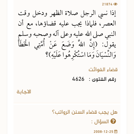
21874
إذا نسي الرجل صلاة الظهر ودخل وقت
العصر، فلماذا يجب عليه قضاؤها، مع أن
النبي صلى الله عليه وعلى آله وصحبه وسلم
يقول: (إِنَّ اللَّهَ وَضَعَ عَنْ أُمَّتِي الْخَطَأَ
وَالنِّسْيَانَ وَمَا اسْتُكْرِهُوا عَلَيْهِ)؟
قضاء الفوائت
رقم الفتوى :
4626
الاجابة
هل يجب قضاء السنن الرواتب؟
السؤال :
2008-12-25