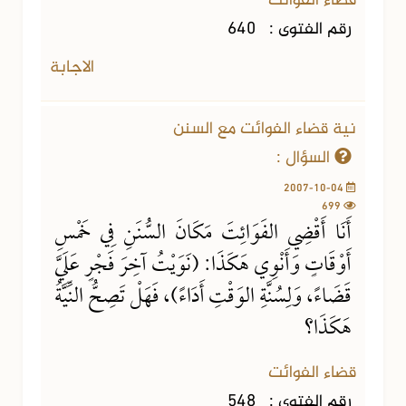
قضاء الفوائت
رقم الفتوى :
640
الاجابة
نية قضاء الفوائت مع السنن
السؤال :
2007-10-04
699
أَنَا أَقْضِي الفَوَائِتَ مَكَانَ السُّنَنِ فِي خَمْسِ
أَوْقَاتٍ وَأَنْوِي هَكَذَا: (نَوَيْتُ آخِرَ فَجْرٍ عَلَيَّ
قَضَاءً، وَلِسُنَّةِ الوَقْتِ أَدَاءً)، فَهَلْ تَصِحُّ النِّيَّةُ
هَكَذَا؟
قضاء الفوائت
رقم الفتوى :
548