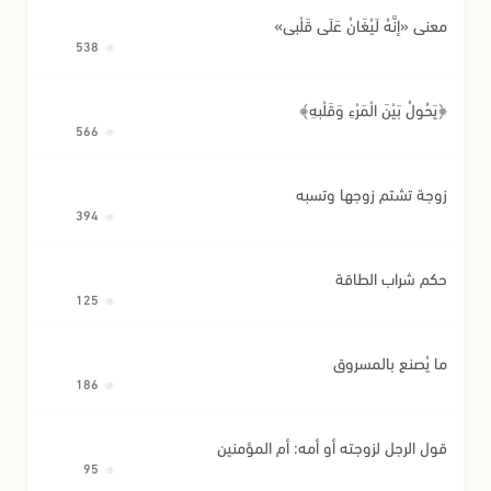
معنى «إِنَّهُ لَيُغَانُ عَلَى قَلْبِي»
538
﴿يَحُولُ بَيْنَ الْمَرْءِ وَقَلْبِهِ﴾
566
زوجة تشتم زوجها وتسبه
394
حكم شراب الطاقة
125
ما يُصنع بالمسروق
186
قول الرجل لزوجته أو أمه: أم المؤمنين
95