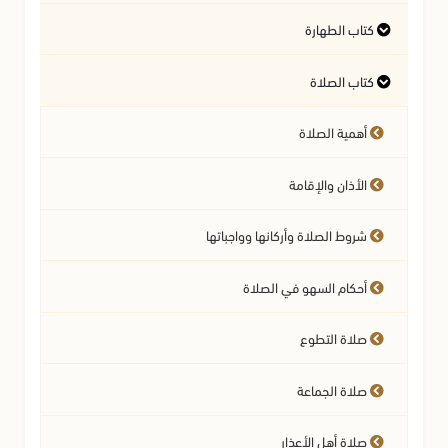
كتاب الطهارة
أسئلة في السيرة النبوية
آداب تلاوة القرآن الكريم
المسائل المتعلقة بالعقيدة
كتاب الصلاة
أحكام المياه
أهمية الصلاة
النجاسات وأحكامها
الأذان والإقامة
آداب قضاء الحاجة
فرائض الوضوء وصفته
شروط الصلاة وأركانها وواجباتها
نواقض الوضوء
أحكام السهو في الصلاة
الغسل
صلاة التطوع
التيمم
صلاة الجماعة
سنن الفطرة
صلاة أهل الأعذار