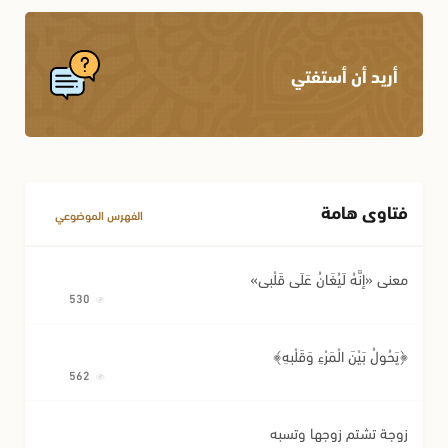
أريد أن أستفتي
فتاوى هامة
الفهرس الموضوعي
معنى «إِنَّهُ لَيُغَانُ عَلَى قَلْبِي»
530
﴿يَحُولُ بَيْنَ الْمَرْءِ وَقَلْبِهِ﴾
562
زوجة تشتم زوجها وتسبه