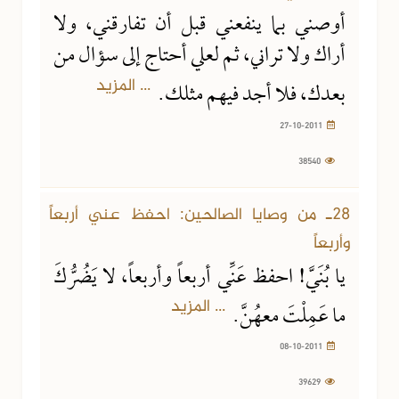
أوصني بما ينفعني قبل أن تفارقني، ولا
أراك ولا تراني، ثم لعلي أحتاج إلى سؤال من
... المزيد
بعدك، فلا أجد فيهم مثلك.
27-10-2011
38540
28ـ من وصايا الصالحين: احفظ عني أربعاً
وأربعاً
يا بُنَيَّ! احفظ عَنِّي أربعاً وأربعاً، لا يَضُرُّكَ
... المزيد
ما عَمِلْتَ معهُنَّ.
08-10-2011
39629