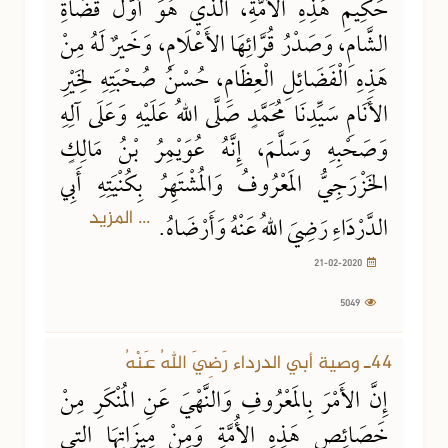
حَكِيمِ هَذِهِ الأُمَّةِ، الذي هُوَ أوَّلُ قُضَاةِ
الشَّامِ، وَصَدْرُ قُرَّائِهَا الأَعْلَامِ، وَخَيرٌ لَهُ مِنْ
هَذِهِ الْفَضَائِلِ الْعِظَامِ، حُسْنُ صُحْبَتِهِ لِخَيْرِ
الأَنَامِ سَيِّدِنَا مُحَمَّدٍ صَلَّى اللهُ عَلَيْهِ وَعَلَى آلِهِ
وَصَحْبِهِ وَسَلَّمَ، إِنَّهُ عُوَيْمِرُ بْنُ مَالِكٍ
الخَزْرَجِيُّ المَعْرُوفُ وَالمُشْتَهِرُ بِكُنْيَتِهِ أَبِي
... المزيد
الدَّرْدَاءِ رَضِيَ اللهُ عَنْهُ وَأَرْضَاهُ.
21-02-2020
5049
44ـ وصية أبي الدرداء رَضِيَ اللهُ عَنْهُ
إِنَّ الأَمْرَ بِالمَعْرُوفِ وَالنَّهْيَ عَنِ المُنْكَرِ مِنْ
خَصَائِصِ هَذِهِ الأُمَّةِ وَمِنْ مِيزَاتِهَا التي