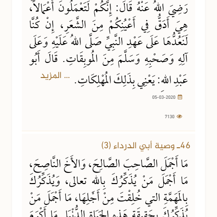
رَضِيَ اللهُ عَنْهُ قَالَ: إِنَّكُمْ لَتَعْمَلُونَ أَعْمَالاً،
هِيَ أَدَقُّ فِي أَعْيُنِكُمْ مِنَ الشَّعَرِ، إِنْ كُنَّا
لَنَعُدُّهَا عَلَى عَهْدِ النَّبِيِّ صَلَّى اللهُ عَلَيْهِ وَعَلَى
آلِهِ وَصَحْبِهِ وَسَلَّمَ مِنَ المُوبِقَاتِ. قَالَ أَبُو
... المزيد
عَبْدِ اللهِ: يَعْنِي بِذَلِكَ المُهْلِكَاتِ.
05-03-2020
7130
46ـ وصية أبي الدرداء (3)
مَا أَجْمَلَ الصَّاحِبَ الصَّالِحَ، وَالأَخَ النَّاصِحَ،
مَا أَجْمَلَ مَنْ يُذَكِّرُكَ بِاللهِ تعالى، وَيُذَكِّرُكَ
بِالمَهَمَّةِ التي خُلِقْتَ مِنْ أَجْلِهَا، مَا أَجْمَلَ مَنْ
يُذَكِّرُكَ بِحَقِيقَةِ هَذِهِ الحَيَاةِ الدُّنْيَا. مَا أَكْرَمَ