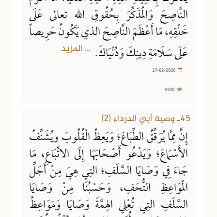
النَّاصِحَ وَالمُذَكِّرَ بِحُقُوقِ اللهِ تعالى عَلَى
خَلْقِهِ، مَا أَعْظَمَ النَّاصِحَ الذي يَكُونُ حَرِيصاً
... المزيد
عَلَى سَلَامَةِ دِينِكَ وَدُنْيَاكَ.
27-02-2020
5920
45ـ وصية أبي الدرداء (2)
إِنَّ مِمَّا يُرَقِّقُ الطِّبَاعَ؛ وَيَعِظُ الْقُلُوبَ ويُشَنِّفُ
الأَسْمَاعَ؛ وَيَدْعُو أَصْحَابَهَا إِلَى الاتِّبَاعِ، مَا
جَاءَ فِي وَصَايَا السَّلَفِ؛ التِي هِيَ مِنْ أَجَلِّ
الْمَوَاعِظِ التُّحَفِ، وَحَسْبُنَا مِنْ وَصَايَا
السَّلَفِ التِي تُعْلِي الهِمَّةَ وَصَايَا وَمَوَاعِظُ