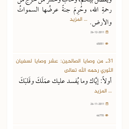
ويفصلَ بينكم، وخابَ وخسرَ مَنْ خرجَ من
رحمةِ الله، وحُرِمَ جنةً عرضُها السمواتُ
... المزيد
والأرض.
26-12-2011
45051
31ـ من وصايا الصالحين: عشر وصايا لسفيان
الثوري رحمه الله تعالى
أولاً: إيَّاك وما يُفسد عليك عمَلَكَ وقَلبَكَ
... المزيد
26-11-2011
46770