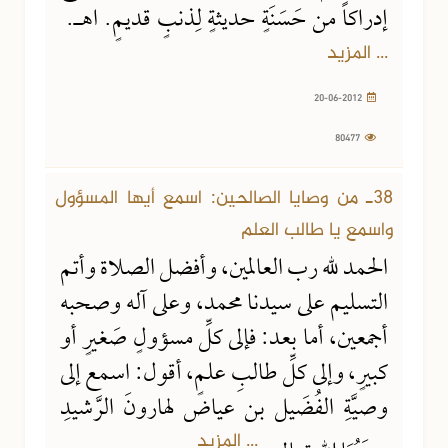
إدراكاً من حَسَنَةٍ حديثةٍ لِذنبٍ قديمٍ. اهـ.
... المزيد
20-06-2012
80477
38ـ من وصايا الصالحين: اسمع أيها المسؤول
واسمع يا طالب العلم
الحمد لله رب العالمين، وأفضل الصلاة وأتم
التسليم على سيدنا محمد، وعلى آله وصحبه
أجمعين، أما بعد: فإلى كلِّ مسؤولٍ صَغيرٍ أو
كبيرٍ، وإلى كلِّ طالبِ علمٍ، أقول: اسمع إلى
وصيَّةِ الفُضَيل بن عياض لهارونَ الرَّشيدِ
... المزيد