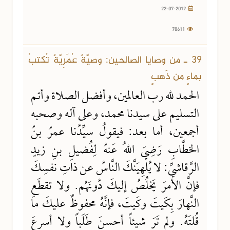
22-07-2012
70611
39 ـ من وصايا الصالحين: وصيَّةٌ عُمَرِيَّةٌ تُكتبُ
بماءٍ من ذَهبٍ
الحمد لله رب العالمين، وأفضل الصلاة وأتم
التسليم على سيدنا محمد، وعلى آله وصحبه
أجمعين، أما بعد: فيقولُ سيِّدُنا عمرُ بنُ
الخطَّابِ رَضِيَ اللهُ عَنهُ لِفُضيلِ بنِ زيدٍ
الرَّقاشيِّ: لا يُلهِيَنَّكَ النَّاسُ عن ذاتِ نفسِكَ
فإنَّ الأمرَ يَخلُصُ إليكَ دُونَهُم. ولا تقطَعِ
النَّهارَ بِكَيتَ وكَيتَ، فإنَّهُ محفوظٌ عليكَ ما
قُلتَهُ. ولم تَرَ شيئاً أحسنَ طَلَباً ولا أسرعَ