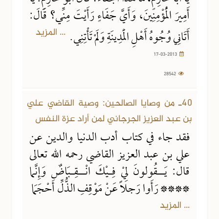
أَمِيرَ الْمُؤْمِنِينَ، وَأَيَّ جَفَاءٍ رَأَيْتَ مِنِّي؟ قَالَ:
... المزيد
أَتَانِي وُجُوهُ أَهْلِ الْمَدِينَةِ وَلَمْ تَأْتِنِي.
17-03-2013
28542
40ـ من وصايا الصالحين: وصية القاضي علي
بن عبد العزيز الجرجاني لمن أراد عزة النفس
فقد جاء في كتاب أدب الدنيا والدين عن
علي بن عبد العزيز القاضي رحمه الله تعالى
قال: يَــقُولونَ لِيْ فِـيْكَ انْــقِـبَاضٌ وَإِنَّما
**** رَأَوا رَجلاً عَنْ مَوْقِفِ الذُّلِّ أَحْجَمَا
... المزيد