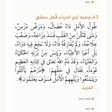
8326
43ـ وصية أبي الدرداء لأهل دمشق
طُولُ الأَمَلِ دَاءٌ عُضَالٌ، وَمَرَضٌ مُزْمِنٌ،
وَمَتَى تَمَكَّنَ مِنَ القَلْبِ فَسَدَ مِزَاجَهُ، وَصَعُبَ
عِلَاجُهُ، وَلَمْ يُفَارِقْهُ دَاءٌ، وَلَا نَجَعَ فِيهِ دَوَاءٌ،
بَلْ أَعْيَا الأَطِبَّاءَ، وَيَئِسَ مِنْ بُرْئِهِ الحُكَمَاءُ
وَالعُلَمَاءُ، وَقَدْ ذَمَّ اللهُ تعالى في كِتَابِهِ العَظِيمِ
قَوْمَاً، فَقَالَ في حَقِّهِمْ: ﴿ذَرْهُمْ يَأْكُلُوا
وَيَتَمَتَّعُوا وَيُلْهِهِمُ الْأَمَلُ فَسَوْفَ يَعْلَمُون﴾.
... المزيد
30-01-2020
7849