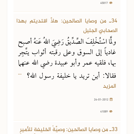
45817
34ـ من وصايا الصالحين: هلَّا اقتديتم بهذا
الصحابي الجليل
ولَمَّا اسْتُخْلِفَ الصِّدِّيقُ رَضِيَ اللهُ عَنهُ أصبح
غادياً إلى السوق وعلى رقبته أثواب يتَّجِر
بها، فلقيه عمر وأبو عبيدة رضي الله عنهما
...
فقالا: أين تريد يا خليفة رسول الله؟
المزيد
24-01-2012
41089
33ـ من وصايا الصالحين: وصيَّةُ الخليفةِ للأميرِ