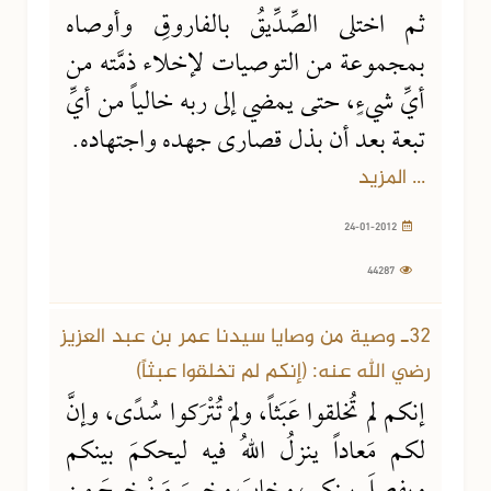
ثم اختلى الصِّدِّيقُ بالفاروقِ وأوصاه
بمجموعة من التوصيات لإخلاء ذمَّته من
أيِّ شيءٍ، حتى يمضي إلى ربه خالياً من أيِّ
تبعة بعد أن بذل قصارى جهده واجتهاده.
... المزيد
24-01-2012
44287
32ـ وصية من وصايا سيدنا عمر بن عبد العزيز
رضي الله عنه: (إنكم لم تخلقوا عبثاً)
إنكم لم تُخلقوا عَبَثاً، ولمْ تُتْرَكوا سُدًى، وإنَّ
لكم مَعاداً ينزلُ اللهُ فيه ليحكمَ بينكم