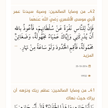
42ـ من وصايا الصالحين: وصية سيدنا عمر
لأبي موسى الأشعري رَضِيَ اللهُ عَنهُما
فَإِنَّ لِلنَّاسِ نَفْرَةً عَنْ سُلْطَانِهِمْ، فَأَعُوذُ باللهِ
أَنْ يُدْرِكَنِي وَإِيَّاكَ عَمْيَاءُ مَجْهُولَةٌ، وَضَغَائِنُ
...
مَحْمُولَةٌ، فَأَقِمِ الْحُدُودَ وَلَوْ سَاعَةً مِنْ نَهَارٍ.
المزيد
25-10-2014
19932
41ـ من وصايا الصالحين: عظم ربك ونزهه أن
يراك حيث نهاك
يَا أَبَا حَازِمٍ، مَا هَذَا الْجَفَاءُ؟ قَالَ أَبُو حَازِمٍ: يَا