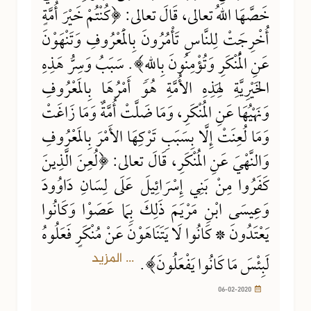
خَصَّهَا اللهُ تعالى، قَالَ تعالى: ﴿كُنْتُمْ خَيْرَ أُمَّةٍ
أُخْرِجَتْ لِلنَّاسِ تَأْمُرُونَ بِالْمَعْرُوفِ وَتَنْهَوْنَ
عَنِ الْمُنْكَرِ وَتُؤْمِنُونَ بِاللهِ﴾. سَبَبُ وَسِرُّ هَذِهِ
الخَيْرِيَّةِ لِهَذِهِ الأُمَّةِ هُوَ أَمْرُهَا بِالمَعْرُوفِ
وَنَهْيُهَا عَنِ المُنْكَرِ، وَمَا ضَلَّتْ أُمَّةٌ وَمَا زَاغَتْ
وَمَا لُعِنَتْ إِلَّا بِسَبَبِ تَرْكِهَا الأَمْرَ بِالمَعْرُوفِ
وَالنَّهْيَ عَنِ المُنْكَرِ، قَالَ تعالى: ﴿لُعِنَ الَّذِينَ
كَفَرُوا مِنْ بَنِي إِسْرَائِيلَ عَلَى لِسَانِ دَاوُودَ
وَعِيسَى ابْنِ مَرْيَمَ ذَلِكَ بِمَا عَصَوْا وَكَانُوا
يَعْتَدُونَ * كَانُوا لَا يَتَنَاهَوْنَ عَنْ مُنْكَرٍ فَعَلُوهُ
... المزيد
لَبِئْسَ مَا كَانُوا يَفْعَلُونَ﴾.
06-02-2020