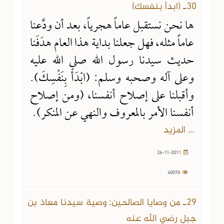
30ـ (ابدأ بنفسك)
ها نحن نستقبل عاماً هجرياً، بعد أن ودَّعنا
عاماً مثله، فهل جعلنا بداية هذا العام هدَفَنا
حديث سيدنا رسول الله صلى الله عليه
وعلى آله وصحبه وسلم: (ابْدَأْ بِنَفْسِكَ).
وأقبلنا على إصلاح أنفسنا، (ومن إصلاح
أنفسنا الأمر بالمعروف والنهي عن المنكر).
... المزيد
26-11-2011
40070
29ـ من وصايا الصالحين: وصية سيدنا معاذ بن
جبل رضي الله عنه