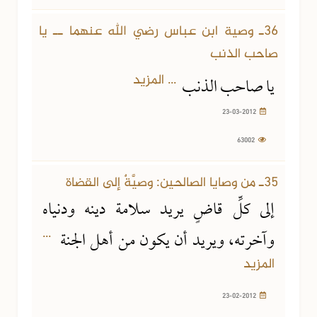
36ـ وصية ابن عباس رضي الله عنهما ــ يا
صاحب الذنب
... المزيد
يا صاحب الذنب
23-03-2012
63002
35ـ من وصايا الصالحين: وصيَّةٌ إلى القضاة
إلى كلِّ قاضٍ يريد سلامة دينه ودنياه
...
وآخرته، ويريد أن يكون من أهل الجنة
المزيد
23-02-2012