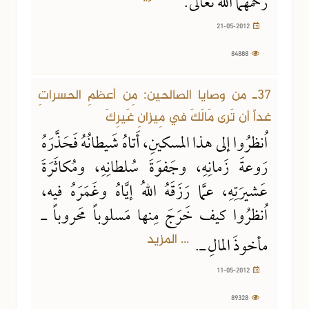
رحمَهُمَا الله تعالى.
21-05-2012
84888
37ـ من وصايا الصالحين: مِن أعظمِ الحسراتِ
غداً أن تَرى مَالَكَ في مِيزانِ غَيرِكَ
اُنظرُوا إلى هذا المسكينِ، أَتاهُ شَيطانُهُ فَحَذَّرَهُ
رَوعةَ زَمانِهِ، وجَفوَةَ سُلطانِهِ، ومُكاثَرَةَ
عَشيرَتِهِ، عمَّا رَزَقَهُ اللهُ إيَّاهُ وغَمَرَهُ فيه،
اُنظرُوا كيف خَرَجَ مِنها مَسلوباً مَحروباً ـ
... المزيد
مأخوذَ المالِ ـ.
11-05-2012
89328