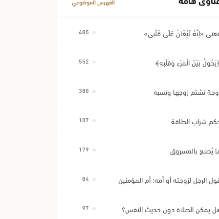
الفهرس الموضوعي
عنى «إِنَّهُ لَيُغَانُ عَلَى قَلْبِي»
485
َحُولُ بَيْنَ الْمَرْءِ وَقَلْبِهِ﴾
552
وجة تشتم زوجها وتسبه
380
كم شراب الطاقة
107
ا يُصنع بالمسروق
179
ول الرجل لزوجته أو أمه: أم المؤمنين
84
ل يمكن الصلاة دون حديث النفس؟
97