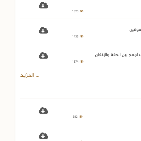
1825
1433
1374
... المزيد
982