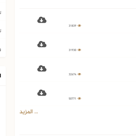
ت
31839
ت
و
31930
ا
32674
50771
... المزيد