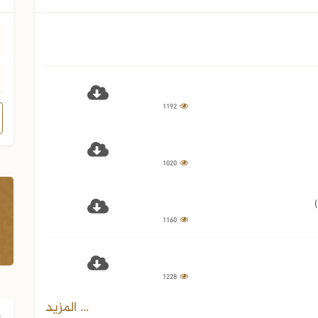
1192
1020
1160
1228
... المزيد
ف