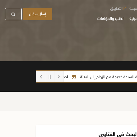
صيحة
التطبيق
إسأل سؤال
رئية
الكتب والمؤلفات
خديجة من الزواج إلى البعثة
احذروا الغش أيها الطلاب
ما صحة الحديث: (إذا
لبحث في الفتاوى