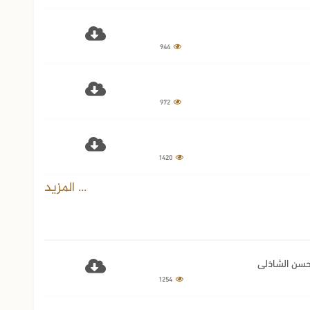
944
972
1420
... المزيد
1254