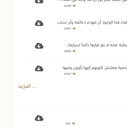
54908
ية: المكتوب الأول(8) وإنه لا بد لبناء هذا الوجود أن تنهدم دعائمه وأن تسلب
49831
48585
طائية: المكتوب الأول(10) فصارت الحضرة معشش قلوبهم إليها يأوون وفيها
49549
... المزيد
1042