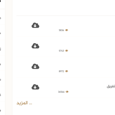
م
5836
﴿ي
ز
5743
ح
8972
م
تفريق
36566
ق
... المزيد
ه