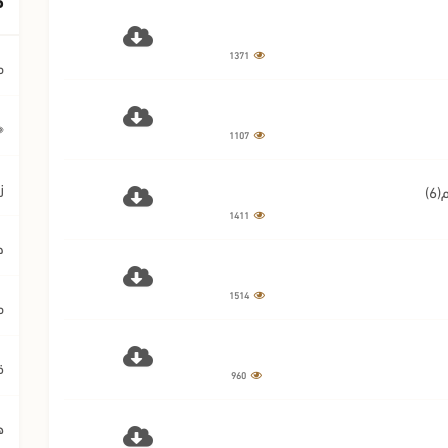
1371
م
﴿ي
1107
ز
)
1411
ح
1514
م
ق
960
ه