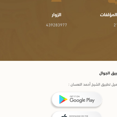
لمؤلفات
الزوار
439283977
2
يق الجوال
يل تطبيق الشيخ أحمد النعسان :