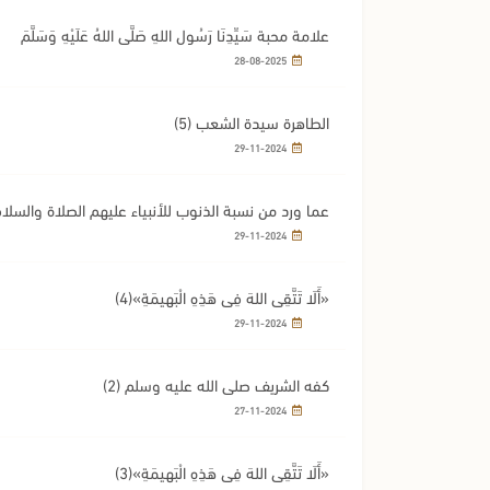
علامة محبة سَيِّدِنَا رَسُولِ اللهِ صَلَّى اللهُ عَلَيْهِ وَسَلَّمَ
28-08-2025
الطاهرة سيدة الشعب (5)
29-11-2024
عما ورد من نسبة الذنوب للأنبياء عليهم الصلاة والسلام(6
29-11-2024
«أَلَا تَتَّقِي اللهَ فِي هَذِهِ الْبَهِيمَةِ»(4)
29-11-2024
كفه الشريف صلى الله عليه وسلم (2)
27-11-2024
«أَلَا تَتَّقِي اللهَ فِي هَذِهِ الْبَهِيمَةِ»(3)