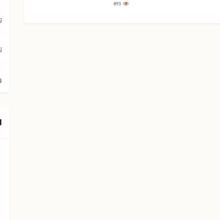
893
ت
ت
و
ا