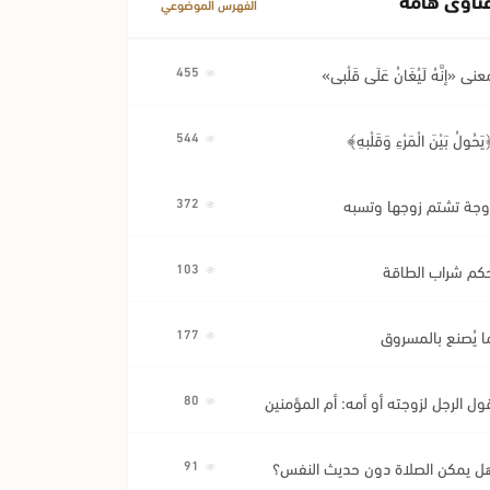
الفهرس الموضوعي
عنى «إِنَّهُ لَيُغَانُ عَلَى قَلْبِي»
455
َحُولُ بَيْنَ الْمَرْءِ وَقَلْبِهِ﴾
544
وجة تشتم زوجها وتسبه
372
كم شراب الطاقة
103
ا يُصنع بالمسروق
177
ول الرجل لزوجته أو أمه: أم المؤمنين
80
ل يمكن الصلاة دون حديث النفس؟
91