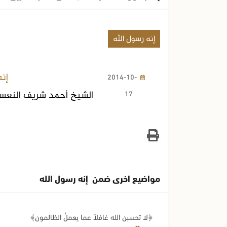
إنه رسول الله
إنه
2014-10-
17
الشيخ أحمد شريف النعس
مواضيع اخرى ضمن إنه رسول الله
﴿لا تحسبن الله غافلاً عما يعملُ الظالمون﴾