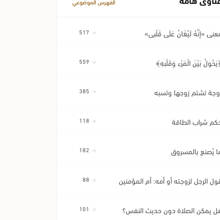
الفهرس الموضوعي
عنى «إِنَّهُ لَيُغَانُ عَلَى قَلْبِي»
517
َحُولُ بَيْنَ الْمَرْءِ وَقَلْبِهِ﴾
559
وجة تشتم زوجها وتسبه
385
كم شراب الطاقة
118
ا يُصنع بالمسروق
182
ول الرجل لزوجته أو أمه: أم المؤمنين
88
ل يمكن الصلاة دون حديث النفس؟
101