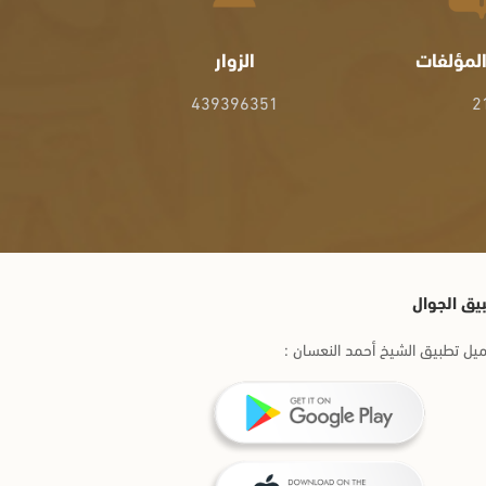
لمؤلفات
الزوار
439396351
2
يق الجوال
يل تطبيق الشيخ أحمد النعسان :