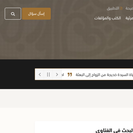
صيحة
التطبيق
إسأل سؤال
رئية
الكتب والمؤلفات
يدة خديجة من الزواج إلى البعثة
احذروا الغش أيها الطلاب
ما صحة الحديث: (
لبحث في الفتاوى