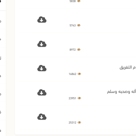
5838
م
5743
﴿ي
8972
ز
16862
ح
 آله وصحبه وسلم
م
23951
ق
25312
ه