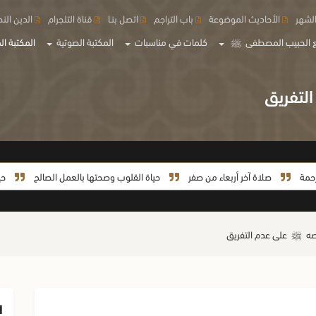
لشهر
الأحاديث الموضوعة
باب التراجم
اتصل بنـا
قناة التلجرام
الدين الن
 الحبيب المصطفى
ﷺ
كلمات في مناسبات
المكتبة الصوتية
المكتبة الم
لتفريق
صلاة آخر أربعاء من صفر
حياة القلوب وصحتها بالعمل الصالح
حياة الس
رصه
ﷺ
على عدم التفريق
ا