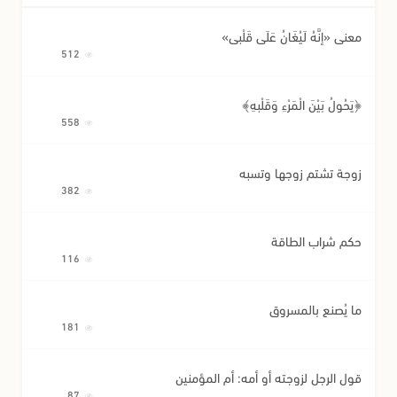
معنى «إِنَّهُ لَيُغَانُ عَلَى قَلْبِي»
512
﴿يَحُولُ بَيْنَ الْمَرْءِ وَقَلْبِهِ﴾
558
زوجة تشتم زوجها وتسبه
382
حكم شراب الطاقة
116
ما يُصنع بالمسروق
181
قول الرجل لزوجته أو أمه: أم المؤمنين
87