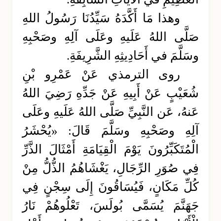
وهذا مَا أَكَّدَهُ سَيِّدُنَا رَسُولُ اللهِ
صَلَّى اللهُ عَلَيهِ وعَلَى آلِهِ وصَحْبِهِ
وسَلَّمَ في أَحَادِيثِهِ الشَّرِيفَةِ.
روى الترمذي عَنْ عَمْرِو بْنِ
شُعَيْبٍ عَنْ أَبِيهِ عَنْ جَدِّهِ رَضِيَ اللهُ
عَنهُ، عَن النَّبِيِّ صَلَّى اللهُ عَلَيهِ وعَلَى
آلِهِ وصَحْبِهِ وسَلَّمَ قَالَ: «يُحْشَرُ
الْمُتَكَبِّرُونَ يَوْمَ الْقِيَامَةِ أَمْثَالَ الذَّرِّ
فِي صُوَرِ الرِّجَالِ، يَغْشَاهُمُ الذُّلُّ مِنْ
كُلِّ مَكَانٍ، فَيُسَاقُونَ إِلَى سِجْنٍ فِي
جَهَنَّمَ يُسَمَّى بُولَسَ، تَعْلُوهُمْ نَارُ