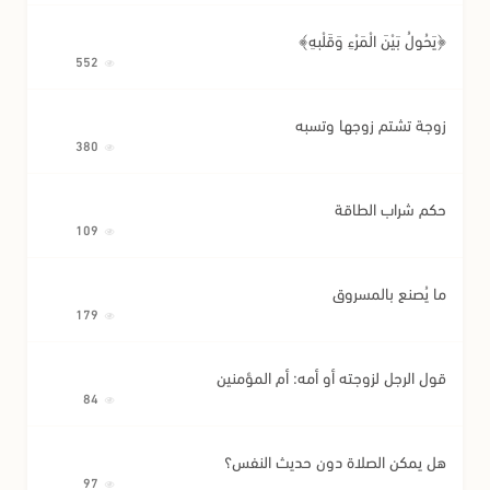
﴿يَحُولُ بَيْنَ الْمَرْءِ وَقَلْبِهِ﴾
552
زوجة تشتم زوجها وتسبه
380
حكم شراب الطاقة
109
ما يُصنع بالمسروق
179
قول الرجل لزوجته أو أمه: أم المؤمنين
84
هل يمكن الصلاة دون حديث النفس؟
97