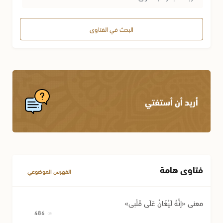
البحث في الفتاوى
أريد أن أستفتي
فتاوى هامة
الفهرس الموضوعي
معنى «إِنَّهُ لَيُغَانُ عَلَى قَلْبِي»
486