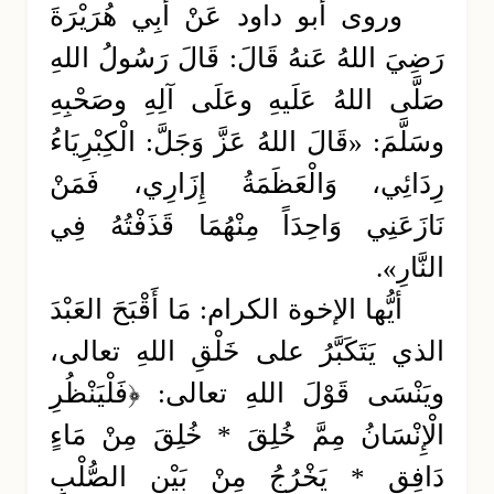
وروى أبو داود عَنْ أَبِي هُرَيْرَةَ
رَضِيَ اللهُ عَنهُ قَالَ: قَالَ رَسُولُ اللهِ
صَلَّى اللهُ عَلَيهِ وعَلَى آلِهِ وصَحْبِهِ
وسَلَّمَ: «قَالَ اللهُ عَزَّ وَجَلَّ: الْكِبْرِيَاءُ
رِدَائِي، وَالْعَظَمَةُ إِزَارِي، فَمَنْ
نَازَعَنِي وَاحِدَاً مِنْهُمَا قَذَفْتُهُ فِي
النَّارِ».
أيُّها الإخوة الكرام: مَا أَقْبَحَ العَبْدَ
الذي يَتَكَبَّرُ على خَلْقِ اللهِ تعالى،
ويَنْسَى قَوْلَ اللهِ تعالى: ﴿فَلْيَنْظُرِ
الْإِنْسَانُ مِمَّ خُلِقَ * خُلِقَ مِنْ مَاءٍ
دَافِقٍ * يَخْرُجُ مِنْ بَيْنِ الصُّلْبِ