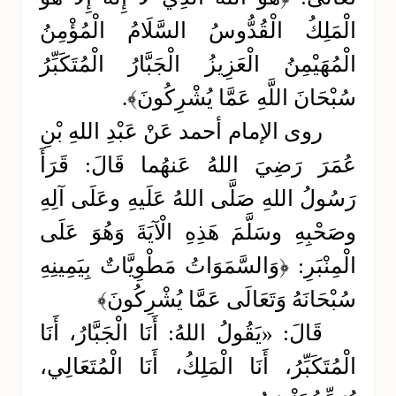
الْمَلِكُ الْقُدُّوسُ السَّلَامُ الْمُؤْمِنُ
الْمُهَيْمِنُ الْعَزِيزُ الْجَبَّارُ الْمُتَكَبِّرُ
سُبْحَانَ اللَّهِ عَمَّا يُشْرِكُونَ﴾.
روى الإمام أحمد عَنْ عَبْدِ اللهِ بْنِ
عُمَرَ رَضِيَ اللهُ عَنهُما قَالَ: قَرَأَ
رَسُولُ اللهِ صَلَّى اللهُ عَلَيهِ وعَلَى آلِهِ
وصَحْبِهِ وسَلَّمَ هَذِهِ الْآيَةَ وَهُوَ عَلَى
الْمِنْبَرِ: ﴿وَالسَّمَوَاتُ مَطْوِيَّاتٌ بِيَمِينِهِ
سُبْحَانَهُ وَتَعَالَى عَمَّا يُشْرِكُونَ﴾
قَالَ: «يَقُولُ اللهُ: أَنَا الْجَبَّارُ، أَنَا
الْمُتَكَبِّرُ، أَنَا الْمَلِكُ، أَنَا الْمُتَعَالِي،