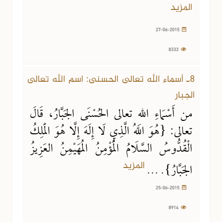
المزيد
27-06-2015
8333
25-06-2015
8914 مشاهدة
8ـ أسماء الله تعالى الحسنى: اسم الله تعالى
الجبار
من أَسْمَاءِ اللهِ تعالى الحُسْنَى الجَبَّارُ، قَالَ
تعالى: {هُوَ اللهُ الَّذِي لَا إِلَهَ إِلَّا هُوَ الْمَلِكُ
الْقُدُّوسُ السَّلَامُ الْمُؤْمِنُ المُهَيْمِنُ العَزِيزُ
المزيد
الجَبَّارُ}. ...
25-06-2015
8914
24-06-2015
10873 مشاهدة