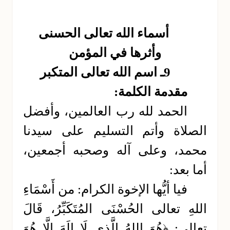
أسماء الله تعالى الحسنى
وأثرها في المؤمن
9ـ اسم الله تعالى المتكبر
مقدمة الكلمة:
الحمد لله رب العالمين، وأفضل
الصلاة وأتم التسليم على سيدنا
محمد، وعلى آله وصحبه أجمعين،
أما بعد:
فيا أيُّها الإخوة الكرام: من أَسْمَاءِ
اللهِ تعالى الحُسْنَى المُتَكَبِّرُ، قَالَ
تعالى: ﴿هُوَ اللهُ الَّذِي لَا إِلَهَ إِلَّا هُوَ