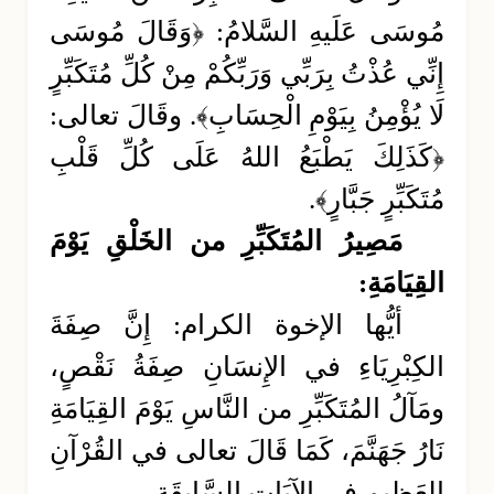
مُوسَى عَلَيهِ السَّلامُ: ﴿وَقَالَ مُوسَى
إِنِّي عُذْتُ بِرَبِّي وَرَبِّكُمْ مِنْ كُلِّ مُتَكَبِّرٍ
لَا يُؤْمِنُ بِيَوْمِ الْحِسَابِ﴾. وقَالَ تعالى:
﴿كَذَلِكَ يَطْبَعُ اللهُ عَلَى كُلِّ قَلْبِ
مُتَكَبِّرٍ جَبَّارٍ﴾.
مَصِيرُ المُتَكَبِّرِ من الخَلْقِ يَوْمَ
القِيَامَةِ:
أيُّها الإخوة الكرام: إِنَّ صِفَةَ
الكِبْرِيَاءِ في الإِنسَانِ صِفَةُ نَقْصٍ،
ومَآلُ المُتَكَبِّرِ من النَّاسِ يَوْمَ القِيَامَةِ
نَارُ جَهَنَّمَ، كَمَا قَالَ تعالى في القُرْآنِ
العَظِيمِ في الآيَاتِ السَّابِقَةِ.