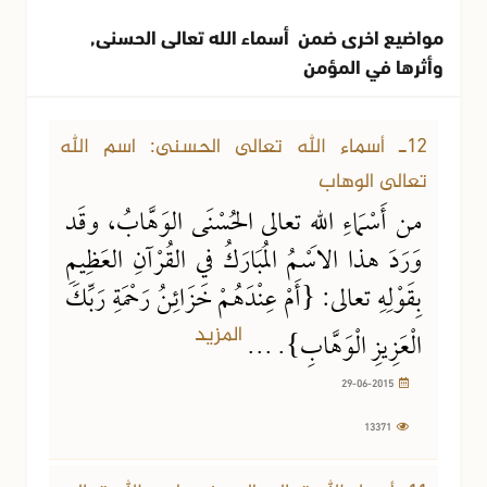
مواضيع اخرى ضمن أسماء الله تعالى الحسنى,
وأثرها في المؤمن
29-06-2015
13371 مشاهدة
12ـ أسماء الله تعالى الحسنى: اسم الله
تعالى الوهاب
من أَسْمَاءِ اللهِ تعالى الحُسْنَى الوَهَّابُ، وقَد
وَرَدَ هذا الاسْمُ المُبَارَكُ في القُرْآنِ العَظِيمِ
بِقَوْلِهِ تعالى: {أَمْ عِنْدَهُمْ خَزَائِنُ رَحْمَةِ رَبِّكَ
المزيد
الْعَزِيزِ الْوَهَّابِ}. ...
29-06-2015
13371
28-06-2015
12612 مشاهدة