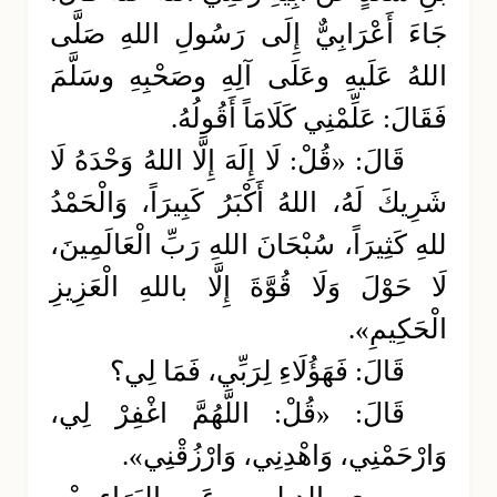
جَاءَ أَعْرَابِيٌّ إِلَى رَسُولِ اللهِ صَلَّى
اللهُ عَلَيهِ وعَلَى آلِهِ وصَحْبِهِ وسَلَّمَ
فَقَالَ: عَلِّمْنِي كَلَامَاً أَقُولُهُ.
قَالَ: «قُلْ: لَا إِلَهَ إِلَّا اللهُ وَحْدَهُ لَا
شَرِيكَ لَهُ، اللهُ أَكْبَرُ كَبِيرَاً، وَالْحَمْدُ
للهِ كَثِيرَاً، سُبْحَانَ اللهِ رَبِّ الْعَالَمِينَ،
لَا حَوْلَ وَلَا قُوَّةَ إِلَّا باللهِ الْعَزِيزِ
الْحَكِيمِ».
قَالَ: فَهَؤُلَاءِ لِرَبِّي، فَمَا لِي؟
قَالَ: «قُلْ: اللَّهُمَّ اغْفِرْ لِي،
وَارْحَمْنِي، وَاهْدِنِي، وَارْزُقْنِي».