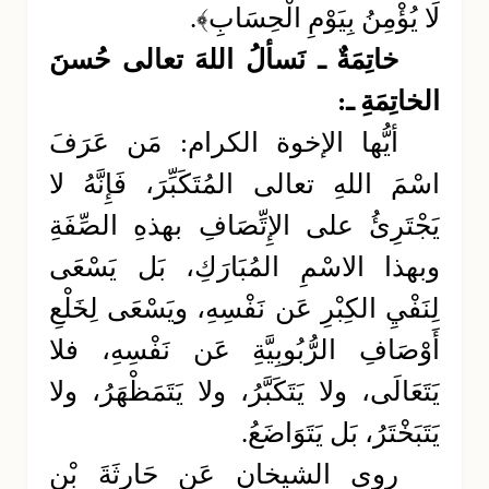
لَا يُؤْمِنُ بِيَوْمِ الْحِسَابِ﴾.
خاتِمَةٌ ـ نَسألُ اللهَ تعالى حُسنَ
الخاتِمَةِ ـ:
أيُّها الإخوة الكرام: مَن عَرَفَ
اسْمَ اللهِ تعالى المُتَكَبِّرَ، فَإِنَّهُ لا
يَجْتَرِئُ على الإِتِّصَافِ بهذهِ الصِّفَةِ
وبهذا الاسْمِ المُبَارَكِ، بَل يَسْعَى
لِنَفْيِ الكِبْرِ عَن نَفْسِهِ، ويَسْعَى لِخَلْعِ
أَوْصَافِ الرُّبُوبِيَّةِ عَن نَفْسِهِ، فلا
يَتَعَالَى، ولا يَتَكَبَّرُ، ولا يَتَمَظْهَرُ، ولا
يَتَبَخْتَرُ، بَل يَتَوَاضَعُ.
روى الشيخان عَن حَارِثَةَ بْنِ