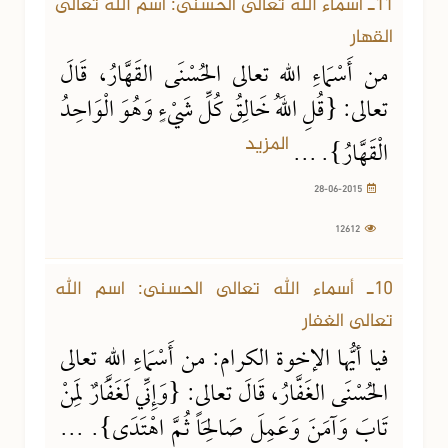
11ـ أسماء الله تعالى الحسنى: اسم الله تعالى
القهار
من أَسْمَاءِ اللهِ تعالى الحُسْنَى القَهَّارُ، قَالَ
تعالى: {قُلِ اللهُ خَالِقُ كُلِّ شَيْءٍ وَهُوَ الْوَاحِدُ
المزيد
الْقَهَّارُ}. ...
28-06-2015
12612
27-06-2015
8333 مشاهدة
10ـ أسماء الله تعالى الحسنى: اسم الله
تعالى الغفار
فيا أيُّها الإخوة الكرام: من أَسْمَاءِ اللهِ تعالى
الحُسْنَى الغَفَّارُ، قَالَ تعالى: {وَإِنِّي لَغَفَّارٌ لِمَنْ
تَابَ وَآمَنَ وَعَمِلَ صَالِحَاً ثُمَّ اهْتَدَى}. ...