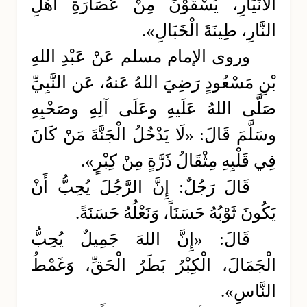
الْأَنْيَارِ، يُسْقَوْنَ مِنْ عُصَارَةِ أَهْلِ
النَّارِ، طِينَةَ الْخَبَالِ».
وروى الإمام مسلم عَنْ عَبْدِ اللهِ
بْنِ مَسْعُودٍ رَضِيَ اللهُ عَنهُ، عَن النَّبِيِّ
صَلَّى اللهُ عَلَيهِ وعَلَى آلِهِ وصَحْبِهِ
وسَلَّمَ قَالَ: «لَا يَدْخُلُ الْجَنَّةَ مَنْ كَانَ
فِي قَلْبِهِ مِثْقَالُ ذَرَّةٍ مِنْ كِبْرٍ».
قَالَ رَجُلٌ: إِنَّ الرَّجُلَ يُحِبُّ أَنْ
يَكُونَ ثَوْبُهُ حَسَنَاً، وَنَعْلُهُ حَسَنَةً.
قَالَ: «إِنَّ اللهَ جَمِيلٌ يُحِبُّ
الْجَمَالَ، الْكِبْرُ بَطَرُ الْحَقِّ، وَغَمْطُ
النَّاسِ».