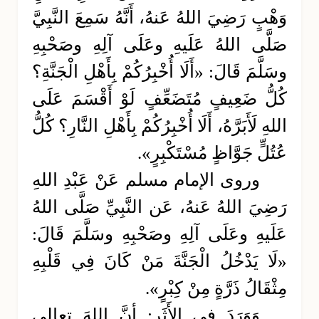
وَهْبٍ رَضِيَ اللهُ عَنهُ، أَنَّهُ سَمِعَ النَّبِيَّ
صَلَّى اللهُ عَلَيهِ وعَلَى آلِهِ وصَحْبِهِ
وسَلَّمَ قَالَ: «أَلَا أُخْبِرُكُمْ بِأَهْلِ الْجَنَّةِ؟
كُلُّ ضَعِيفٍ مُتَضَعِّفٍ لَوْ أَقْسَمَ عَلَى
اللهِ لَأَبَرَّهُ، أَلَا أُخْبِرُكُمْ بِأَهْلِ النَّارِ؟ كُلُّ
عُتُلٍّ جَوَّاظٍ مُسْتَكْبِرٍ».
وروى الإمام مسلم عَنْ عَبْدِ اللهِ
رَضِيَ اللهُ عَنهُ، عَن النَّبِيِّ صَلَّى اللهُ
عَلَيهِ وعَلَى آلِهِ وصَحْبِهِ وسَلَّمَ قَالَ:
«لَا يَدْخُلُ الْجَنَّةَ مَنْ كَانَ فِي قَلْبِهِ
مِثْقَالُ ذَرَّةٍ مِنْ كِبْرٍ».
وَوَرَدَ في الأَثَرِ: أنَّ اللهَ تعالى