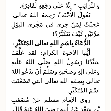
وَالتَّرَائِبِ * إِنَّهُ عَلَى رَجْعِهِ لَقَادِرٌ﴾.
يَقُولُ الأَحْنَفُ رَحِمَهُ اللهُ تعالى:
عَجِبْتُ لِمَنْ جَرَى في مَجْرَى البَوْلِ
مَرَّتَيْنِ كَيْفَ يَتَكَبَّرُ؟!
الدُّعَاءُ بِاسْمِ اللهِ تعالى المُتَكَبِّرِ:
أيُّها الإخوة الكرام: لقد عَلَّمَنَا
سَيِّدُنَا رَسُولُ اللهِ صَلَّى اللهُ عَلَيهِ
وعَلَى آلِهِ وصَحْبِهِ وسَلَّمَ أَنْ نَدْعُوَ اللهَ
تعالى بِصِفَةِ اللهِ تعالى التي تَضَمَّنَتِ
اسْمَ المُتَكَبِّرِ.
روى الإمام مسلم عَنْ مُصْعَبِ
بْنِ سَعْدٍ عَنْ أَبِيهِ رَضِيَ اللهُ عَنهُ قَالَ: