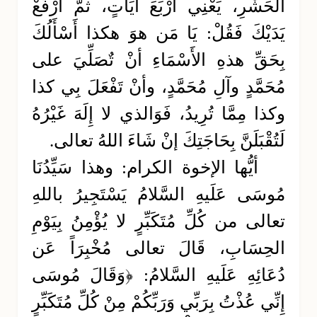
الحَشْرِ، يَعْنِي أَرْبَعَ آيَاتٍ، ثمَّ ارْفَعْ
يَدَيْكَ فَقُلْ: يَا مَن هوَ هكذا أَسْأَلُكَ
بِحَقِّ هذهِ الأَسْمَاءِ أنْ تٌصَلِّيَ على
مُحَمَّدٍ وآلِ مُحَمَّدٍ، وأنْ تَفْعَلَ بِي كذا
وكذا مِمَّا تُرِيدُ، فَوَالذي لا إِلَهَ غَيْرُهُ
لَتُقْبَلَنَّ بِحَاجَتِكَ إنْ شَاءَ اللهُ تعالى.
أيُّها الإخوة الكرام: وهذا سَيِّدُنَا
مُوسَى عَلَيهِ السَّلامُ يَسْتَجِيرُ باللهِ
تعالى من كُلِّ مُتَكَبِّرٍ لا يُؤْمِنُ بِيَوْمِ
الحِسَابِ، قَالَ تعالى مُخْبِرَاً عَن
دُعَائِهِ عَلَيهِ السَّلامُ: ﴿وَقَالَ مُوسَى
إِنِّي عُذْتُ بِرَبِّي وَرَبِّكُمْ مِنْ كُلِّ مُتَكَبِّرٍ