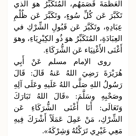
العَظَمَةَ قَصَمَهُم، المُتَكَبِّرُ هوَ الذي
تَكَبَّرَ عَن كُلِّ سُوءٍ، وتَكَبَّرَ عَن ظُلْمِ
عِبَادِهِ، وتَكَبَّرَ عَن قَبُولِ الشِّرْكِ في
العِبَادَةِ، المُتَكَبِّرُ هوَ ذُو الكِبْرِيَاءِ، وهوَ
أَغْنَى الأَغْنِيَاء عَن الشُّرَكَاءِ.
روى الإمام مسلم عَنْ أَبِي
هُرَيْرَةَ رَضِيَ اللهُ عَنهُ قَالَ: قَالَ
رَسُولُ اللهِ صَلَّى اللهُ عَلَيهِ وعَلَى آلِهِ
وصَحْبِهِ وسَلَّمَ: «قَالَ اللهُ تَبَارَكَ
وَتَعَالَى: أَنَا أَغْنَى الشُّرَكَاءِ عَن
الشِّرْكِ، مَنْ عَمِلَ عَمَلَاً أَشْرَكَ فِيهِ
مَعِي غَيْرِي تَرَكْتُهُ وَشِرْكَهُ».