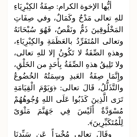
أيُّها الإخوة الكرام: صِفَةُ الكِبْرِيَاءِ
للهِ تعالى مَدْحٌ وكَمَالٌ، وفي صِفَاتِ
المَخْلُوقِينَ ذَمٌّ ونَقْصٌ، فَهُوَ سُبْحَانَهُ
وتعالى المُتَفَرِّدُ بالعَظَمَةِ والكِبْرِيَاءِ،
وهذهِ الصِّفَةُ لا تَكُونُ إلا للهِ تعالى،
ولا تَلِيقُ هذهِ الصِّفَةُ بِأَحَدٍ من الخَلْقِ،
وإِنَّمَا صِفَةُ العَبدِ وسِمَتُهُ الخُضُوعُ
والتَّذَلُّلُ، قَالَ تعالى: ﴿وَيَوْمَ الْقِيَامَةِ
تَرَى الَّذِينَ كَذَبُوا عَلَى اللهِ وُجُوهُهُمْ
مُسْوَدَّةٌ أَلَيْسَ فِي جَهَنَّمَ مَثْوَىً
لِلْمُتَكَبِّرِينَ﴾.
وقَالَ تعالى مُخْبِرَاً عَن سَيِّدِنَا