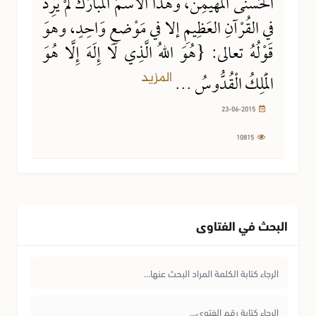
الحُسْنَى المُهَيْمِنُ، وهذا الاسْمُ المُبَارَكُ لَمْ يَرِدْ
في القُرْآنِ العَظِيمِ إلا في مَوْضعٍ وَاحِدٍ، وهوَ
قَوْلُهُ تعالى: {هُوَ اللهُ الَّذِي لَا إِلَهَ إِلَّا هُوَ
المزيد
الْمَلِكُ الْقُدُّوسُ ...
23-06-2015
10815
البحث في الفتاوى