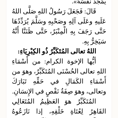
يُمَجِّدُ نَفْسَهُ».
قَالَ: فَجَعَلَ رَسُولُ اللهِ صَلَّى اللهُ
عَلَيهِ وعَلَى آلِهِ وصَحْبِهِ وسَلَّمَ يُرَدِّدُهَا
حَتَّى رَجَفَ بِهِ الْمِنْبَرُ، حَتَّى ظَنَنَّا أَنَّهُ
سَيَخِرُّ بِهِ.
اللهُ تعالى المُتَكَبِّرُ ذُو الكِبْرِيَاءِ:
أيُّها الإخوة الكرام: من أَسْمَاءِ
اللهِ تعالى الحُسْنَى المُتَكَبِّرُ، وهوَ من
أَسْمَاءِ الكَمَالِ في حَقِّهِ تَبَارَكَ
وتعالى، وهوَ صِفَةُ نَقْصٍ في الإِنسَانِ.
المُتَكَبِّرُ هوَ العَظِيمُ المُتَعَالِي
القَاهِرُ لِعُتَاةِ خَلْقِهِ، إذا نَازَعُوهُ