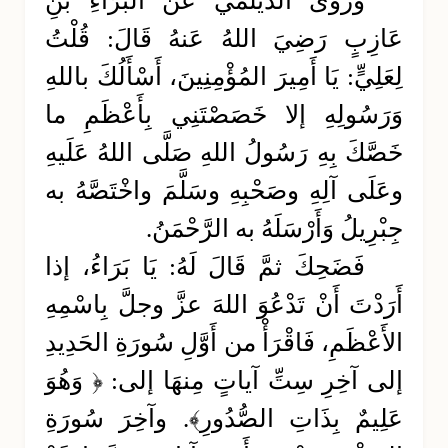
وروى الديلمي عَن البَرَاءِ بْنِ
عَازِبٍ رَضِيَ اللهُ عَنهُ قَالَ: قُلْتُ
لِعَلِيٍّ: يَا أَمِيرَ المُؤْمِنِينَ، أَسْأَلُكَ باللهِ
وَرَسُولِهِ إلا خَصَصْتَنِي بِأَعْظَمِ ما
خَصَّكَ بِهِ رَسُولُ اللهِ صَلَّى اللهُ عَلَيهِ
وعَلَى آلِهِ وصَحْبِهِ وسَلَّمَ واخْتَصَّهُ به
جِبْرِيلُ وَأَرْسَلَهُ به الرَّحْمَنُ.
فَضَحِكَ ثمَّ قَالَ لَهُ: يَا بَرَاءُ، إذا
أَرَدْتَ أَنْ تَدْعُوَ اللهَ عزَّ وجلَّ بِاسْمِهِ
الأَعْظَمِ، فَاقْرَأْ من أَوَّلِ سُورَةِ الحَدِيدِ
إلى آخِرِ سِتِّ آياتٍ مِنهَا إلى: ﴿ وَهُوَ
عَلِيمٌ بِذَاتِ الصُّدُورِ﴾. وآخِرَ سُورَةِ