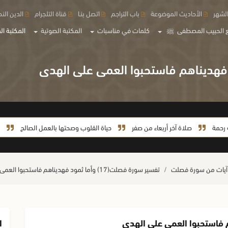
لشهر
الأحاديث الموضوعة
باب التراجم
اتصل بنـا
قناة التلجرام
الدين الن
 الحبيب المصطفى
ﷺ
كلمات في مناسبات
المكتبة الصوتية
المكتبة الم
صلاة آخر أربعاء من صفر
حياة القلوب وصحتها بالعمل الصالح
حياة ال
آيات من سورة فصلت
تفسير سورة فصلت(17) وأما ثمود فهديناهم فاستحبوا العمى على الهدى
ا