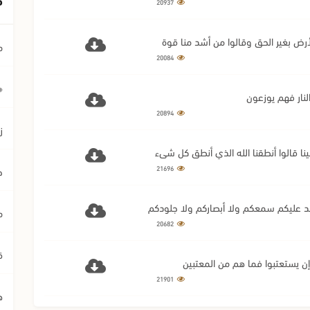
20937
م
20084
﴿ي
20894
ز
21696
ح
ستترون أن يشهد عليكم سمعكم ولا أبصاركم ولا جلودكم
م
20682
ق
21901
ه