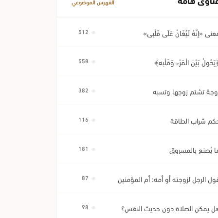
الفهرس الموضوعي
عنى «إِنَّهُ لَيُغَانُ عَلَى قَلْبِي»
512
َحُولُ بَيْنَ الْمَرْءِ وَقَلْبِهِ﴾
558
وجة تشتم زوجها وتسبه
382
كم شراب الطاقة
116
ا يُصنع بالمسروق
181
ول الرجل لزوجته أو أمه: أم المؤمنين
87
ل يمكن الصلاة دون حديث النفس؟
98