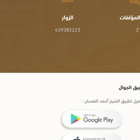
لمؤلفات
الزوار
439382223
2
يق الجوال
يل تطبيق الشيخ أحمد النعسان :