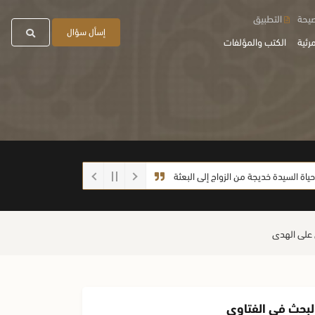
صيحة
التطبيق
إسأل سؤال
رئية
الكتب والمؤلفات
سيدة خديجة من الزواج إلى البعثة
احذروا الغش أيها الطلاب
ما صحة الحديث:
لبحث في الفتاوى