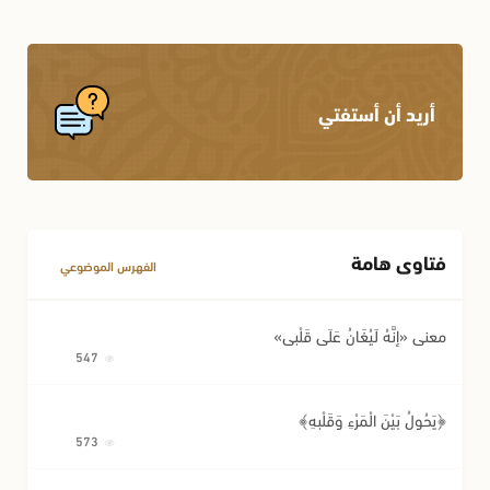
أريد أن أستفتي
فتاوى هامة
الفهرس الموضوعي
معنى «إِنَّهُ لَيُغَانُ عَلَى قَلْبِي»
547
﴿يَحُولُ بَيْنَ الْمَرْءِ وَقَلْبِهِ﴾
573