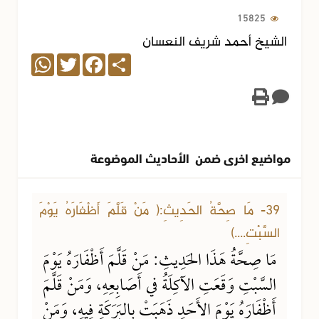
15825
الشيخ أحمد شريف النعسان
WhatsApp
Twitter
Facebook
Share
مواضيع اخرى ضمن الأحاديث الموضوعة
16-09-2019
35636 مشاهدة
39- مَا صِحَّةُ الحَدِيثِ:( مَنْ قَلَّمَ أَظْفَارَهُ يَوْمَ
السَّبْتِ....)
مَا صِحَّةُ هَذَا الحَدِيثِ: مَنْ قَلَّمَ أَظْفَارَهُ يَوْمَ
السَّبْتِ وَقَعَتِ الآكِلَةُ في أَصَابِعِهِ، وَمَنْ قَلَّمَ
أَظْفَارَهُ يَوْمَ الأَحَدِ ذَهَبَتْ بِالبَرَكَةِ فِيهِ، وَمَنْ