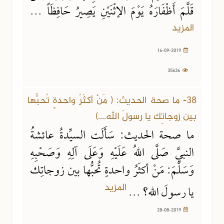
قَلَّمَ أَظْفَارَهُ يَوْمَ الإثْنَيْنِ يَصِيرُ حَافِظَاً ...
المزيد
16-09-2019
35636
28-08-2019
88161 مشاهدة
38- ما صحة الحديث: ( مَنْ أكثَرُ واحدةٍ تُحبُّها
بين زوجاتِك يا رسولَ الله....)
ما صحة الحديث: سَأَلَت السيِّدةُ عائشةُ
النبيَّ صَلَّى اللهُ عَلَيْهِ وَعَلَى آلِهِ وَصَحْبِهِ
وَسَلَّمَ: مَنْ أكثَرُ واحدةٍ تُحبُّها بين زوجاتِك
المزيد
يا رسولَ الله؟ ...
28-08-2019