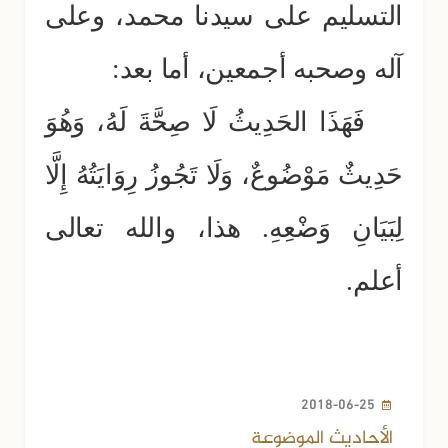
التسليم على سيدنا محمد، وعلى
آله
وصحبه أجمعين، أما بعد:
فَهَذَا الحَدِيثُ لَا صِحَّةَ لَهُ، وَهُوَ
حَدِيثٌ مَوْضُوعٌ، وَلَا تَجُوزُ رِوَايَتُهُ إِلَّا
لِبَيَانِ وَضْعِهِ. هذا، والله تعالى
أعلم.
2018-06-25
الأحاديث الموضوعة