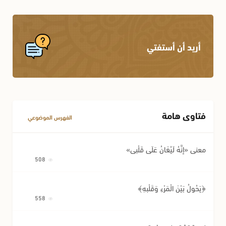
أريد أن أستفتي
فتاوى هامة
الفهرس الموضوعي
معنى «إِنَّهُ لَيُغَانُ عَلَى قَلْبِي»
508
﴿يَحُولُ بَيْنَ الْمَرْءِ وَقَلْبِهِ﴾
558