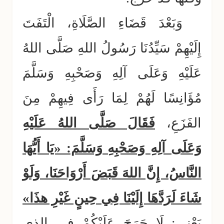
وَبَعْدَ قَضَاءِ الصَّلَاةِ، الْتَفَتَ
إِلَيْهِمْ سَيِّدُنَا رَسُولُ اللهِ صَلَّى اللهُ
عَلَيْهِ وَعَلَى آلِهِ وَصَحْبِهِ وَسَلَّمَ
مُؤَانِسًا لَهُمْ لِمَا رَأَى فِيهِمْ مِنَ
الفَزَعِ،
فَقَالَ صَلَّى اللهُ عَلَيْهِ
وَعَلَى آلِهِ وَصَحْبِهِ وَسَلَّمَ: «يَا أَيُّهَا
النَّاسُ، إِنَّ اللهَ قَبَضَ أَرْوَاحَنَا، وَلَوْ
شَاءَ لَرَدَّهَا إِلَيْنَا فِي حِينٍ غَيْرِ هذَا»
يَعْنِي: لَا حَرَجَ عَلَيْكُمْ في الذي