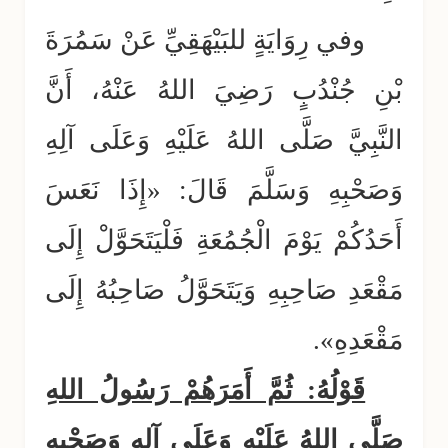
وفي رِوَايَةٍ للبَيْهَقِيِّ عَنْ سَمُرَةَ
بْنِ جُنْدُبٍ رَضِيَ اللهُ عَنْهُ، أَنَّ
النَّبِيَّ صَلَّى اللهُ عَلَيْهِ وَعَلَى آلِهِ
وَصَحْبِهِ وَسَلَّمَ قَالَ: «إِذَا نَعَسَ
أَحَدُكُمْ يَوْمَ الْجُمُعَةِ فَلْيَتَحَوَّلْ إِلَى
مَقْعَدِ صَاحِبِهِ وَيَتَحَوَّلُ صَاحِبُهُ إِلَى
مَقْعَدِهِ».
قَوْلُهُ: ثُمَّ أَمَرَهُمْ رَسُولُ اللهِ
صَلَّى اللهُ عَلَيْهِ وَعَلَى آلِهِ وَصَحْبِهِ