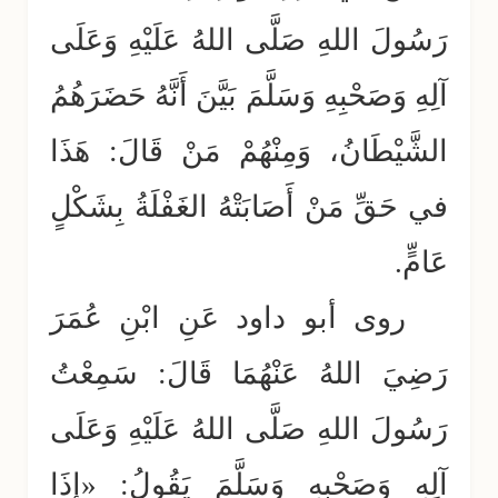
رَسُولَ اللهِ صَلَّى اللهُ عَلَيْهِ وَعَلَى
آلِهِ وَصَحْبِهِ وَسَلَّمَ بَيَّنَ أَنَّهُ حَضَرَهُمُ
الشَّيْطَانُ، وَمِنْهُمْ مَنْ قَالَ: هَذَا
في حَقِّ مَنْ أَصَابَتْهُ الغَفْلَةُ بِشَكْلٍ
عَامٍّ.
روى أبو داود عَنِ ابْنِ عُمَرَ
رَضِيَ اللهُ عَنْهُمَا قَالَ: سَمِعْتُ
رَسُولَ اللهِ صَلَّى اللهُ عَلَيْهِ وَعَلَى
آلِهِ وَصَحْبِهِ وَسَلَّمَ يَقُولُ: «إِذَا