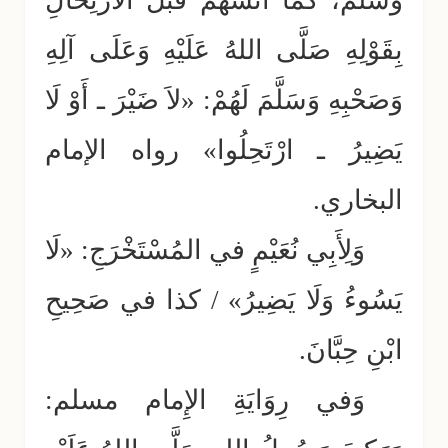
وَسَلَّمَ، كَمَا آنَسَهُمْ قَبْلَ الارْتِحَالِ
بِقَوْلِهِ صَلَّى اللهُ عَلَيْهِ وَعَلَى آلِهِ
وَصَحْبِهِ وَسَلَّمَ لَهُمْ: «لاَ ضَيْرَ ـ أَوْ لَا
يَضِيرُ ـ ارْتَحِلُوا» رواه الإمام
البخاري.
وَلِأَبِي نُعَيْمٍ في المُسْتَخْرَجِ: «لَا
يَسُوءُ وَلَا يَضِيرُ» / كذا في صَحِيحِ
ابْنِ حِبَّانَ.
وَفي رِوَايَةِ الإِمام مسلم: