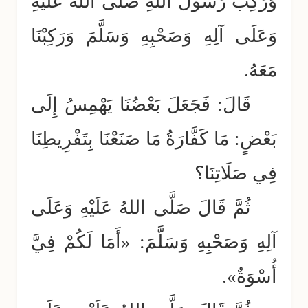
وَرَكِبَ رَسُولُ اللهِ صَلَّى اللهُ عَلَيْهِ
وَعَلَى آلِهِ وَصَحْبِهِ وَسَلَّمَ وَرَكِبْنَا
مَعَهُ.
قَالَ: فَجَعَلَ بَعْضُنَا يَهْمِسُ إِلَى
بَعْضٍ: مَا كَفَّارَةُ مَا صَنَعْنَا بِتَفْرِيطِنَا
فِي صَلَاتِنَا؟
ثُمَّ قَالَ صَلَّى اللهُ عَلَيْهِ وَعَلَى
آلِهِ وَصَحْبِهِ وَسَلَّمَ: «أَمَا لَكُمْ فِيَّ
أُسْوَةٌ».