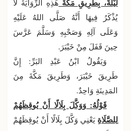
لَيْلَةً، بِطَرِيقِ مَكَّةَ
هَذِهِ الرِّوَايَةُ لَا
يُذْكَرُ فِيهَا أَنَّهُ صَلَّى اللهُ عَلَيْهِ
وَعَلَى آلِهِ وَصَحْبِهِ وَسَلَّمَ عَرَّسَ
حِينَ قَفَلَ مِنْ خَيْبَرَ.
وَيَقُولُ ابْنُ عَبْدِ البَرِّ: إِنَّ
طَرِيقَ خَيْبَرَ، وَطَرِيقَ مَكَّةَ مِنَ
المَدِينَةِ وَاحِدٌ.
قَوْلُهُ: وَوَكَّلَ بِلَالًا أَنْ يُوقِظَهُمْ
لِلصَّلَاةِ
يَعْنِي وَكَّلَ بِلَالًا أَنْ يُوقِظَهُمْ