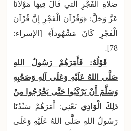
صَلَاةِ الفَجْرِ التي قَالَ فِيهَا مَوْلَانَا
عَزَّ وَجَلَّ: ﴿وَقُرْآنَ الْفَجْرِ إِنَّ قُرْآنَ
الْفَجْرِ كَانَ مَشْهُوداً﴾ [الإسراء:
78].
قَوْلُهُ: فَأَمَرَهُمْ رَسُولُ اللهِ
صَلَّى اللهُ عَلَيْهِ وَعَلَى آلِهِ وَصَحْبِهِ
وَسَلَّمَ أَنْ يَرْكَبُوا حَتَّى يَخْرُجُوا مِنْ
ذلِكَ الْوَادِي
يَعْنِي: أَمَرَهُمْ سَيِّدُنَا
رَسُولُ اللهِ صَلَّى اللهُ عَلَيْهِ وَعَلَى