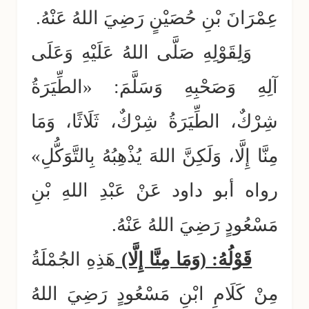
عِمْرَانَ بْنِ حُصَيْنٍ رَضِيَ اللهُ عَنْهُ.
وَلِقَوْلِهِ صَلَّى اللهُ عَلَيْهِ وَعَلَى
آلِهِ وَصَحْبِهِ وَسَلَّمَ: «الطِّيَرَةُ
شِرْكٌ، الطِّيَرَةُ شِرْكٌ، ثَلَاثًا، وَمَا
مِنَّا إِلَّا، وَلَكِنَّ اللهَ يُذْهِبُهُ بِالتَّوَكُّلِ»
رواه أبو داود عَنْ عَبْدِ اللهِ بْنِ
مَسْعُودٍ رَضِيَ اللهُ عَنْهُ.
قَوْلُهُ: (وَمَا مِنَّا إِلَّا)
هَذِهِ الجُمْلَةُ
مِنْ كَلَامِ ابْنِ مَسْعُودٍ رَضِيَ اللهُ