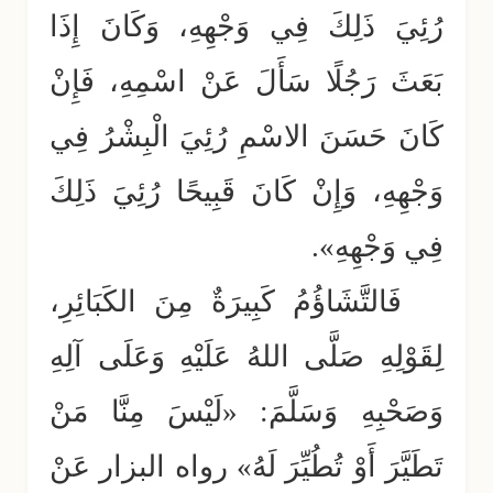
رُئِيَ ذَلِكَ فِي وَجْهِهِ، وَكَانَ إِذَا
بَعَثَ رَجُلًا سَأَلَ عَنْ اسْمِهِ، فَإِنْ
كَانَ حَسَنَ الاسْمِ رُئِيَ الْبِشْرُ فِي
وَجْهِهِ، وَإِنْ كَانَ قَبِيحًا رُئِيَ ذَلِكَ
فِي وَجْهِهِ».
فَالتَّشَاؤُمُ كَبِيرَةٌ مِنَ الكَبَائِرِ،
لِقَوْلِهِ صَلَّى اللهُ عَلَيْهِ وَعَلَى آلِهِ
وَصَحْبِهِ وَسَلَّمَ: «لَيْسَ مِنَّا مَنْ
تَطَيَّرَ أَوْ تُطُيِّرَ لَهُ» رواه البزار عَنْ