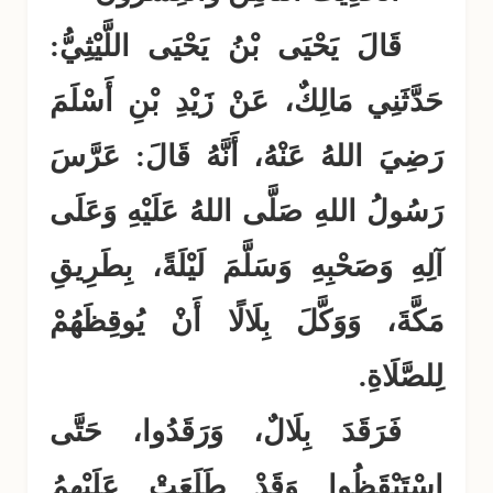
قَالَ يَحْيَى بْنُ يَحْيَى اللَّيْثِيُّ:
حَدَّثَنِي مَالِكٌ، عَنْ زَيْدِ بْنِ أَسْلَمَ
رَضِيَ اللهُ عَنْهُ، أَنَّهُ قَالَ: عَرَّسَ
رَسُولُ اللهِ صَلَّى اللهُ عَلَيْهِ وَعَلَى
آلِهِ وَصَحْبِهِ وَسَلَّمَ لَيْلَةً، بِطَرِيقِ
مَكَّةَ، وَوَكَّلَ بِلَالًا أَنْ يُوقِظَهُمْ
لِلصَّلَاةِ.
فَرَقَدَ بِلَالٌ، وَرَقَدُوا، حَتَّى
اسْتَيْقَظُوا وَقَدْ طَلَعَتْ عَلَيْهِمُ