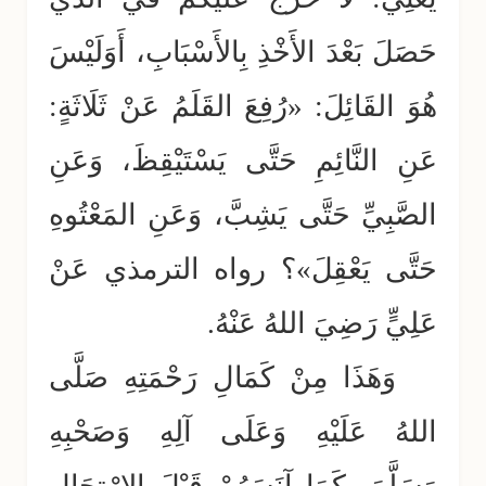
حَصَلَ بَعْدَ الأَخْذِ بِالأَسْبَابِ، أَوَلَيْسَ
هُوَ القَائِلَ: «رُفِعَ القَلَمُ عَنْ ثَلَاثَةٍ:
عَنِ النَّائِمِ حَتَّى يَسْتَيْقِظَ، وَعَنِ
الصَّبِيِّ حَتَّى يَشِبَّ، وَعَنِ المَعْتُوهِ
حَتَّى يَعْقِلَ»؟ رواه الترمذي عَنْ
عَلِيٍّ رَضِيَ اللهُ عَنْهُ.
وَهَذَا مِنْ كَمَالِ رَحْمَتِهِ صَلَّى
اللهُ عَلَيْهِ وَعَلَى آلِهِ وَصَحْبِهِ