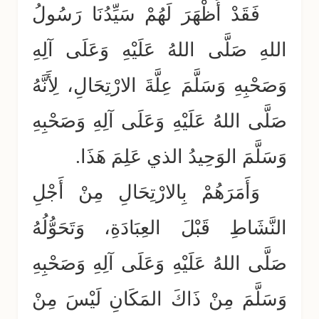
فَقَدْ أَظْهَرَ لَهُمْ سَيِّدُنَا رَسُولُ
اللهِ صَلَّى اللهُ عَلَيْهِ وَعَلَى آلِهِ
وَصَحْبِهِ وَسَلَّمَ عِلَّةَ الارْتِحَالِ، لِأَنَّهُ
صَلَّى اللهُ عَلَيْهِ وَعَلَى آلِهِ وَصَحْبِهِ
وَسَلَّمَ الوَحِيدُ الذي عَلِمَ هَذَا.
وَأَمَرَهُمْ بِالارْتِحَالِ مِنْ أَجْلِ
النَّشَاطِ قَبْلَ العِبَادَةِ، وَتَحَوُّلُهُ
صَلَّى اللهُ عَلَيْهِ وَعَلَى آلِهِ وَصَحْبِهِ
وَسَلَّمَ مِنْ ذَاكَ المَكَانِ لَيْسَ مِنْ