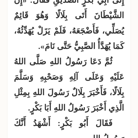
إِلَى أَبِي بَكْرٍ الصِّدِّيقِ فَقَالَ: «إِنَّ
الشَّيْطَانَ أَتَى بِلَالًا وَهُوَ قَائِمٌ
يُصَلِّي، فَأَضْجَعَهُ، فَلَمْ يَزَلْ يُهَدِّئُهُ،
كَمَا يُهَدَّأُ الصَّبِيُّ حَتَّى نَامَ».
ثُمَّ دَعَا رَسُولُ اللهِ صَلَّى اللهُ
عَلَيْهِ وَعَلَى آلِهِ وَصَحْبِهِ وَسَلَّمَ
بِلَالًا، فَأَخْبَرَ بِلَالٌ رَسُولَ اللهِ بِمِثْلِ
الَّذِي أَخْبَرَ رَسُولُ اللهِ أَبَا بَكْرٍ.
فَقَالَ أَبُو بَكْرٍ: أَشْهَدُ أَنَّكَ