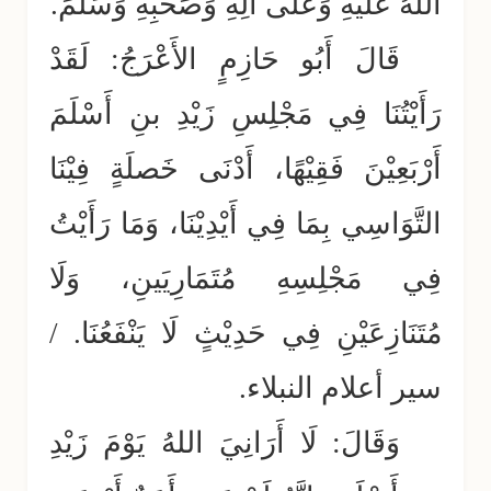
اللهُ عَلَيْهِ وَعَلَى آلِهِ وَصَحْبِهِ وَسَلَّمَ.
قَالَ أَبُو حَازِمٍ الأَعْرَجُ: لَقَدْ
رَأَيْتُنَا فِي مَجْلِسِ زَيْدِ بنِ أَسْلَمَ
أَرْبَعِيْنَ فَقِيْهًا، أَدْنَى خَصلَةٍ فِيْنَا
التَّوَاسِي بِمَا فِي أَيْدِيْنَا، وَمَا رَأَيْتُ
فِي مَجْلِسِهِ مُتَمَارِيَينِ، وَلَا
مُتَنَازِعَيْنِ فِي حَدِيْثٍ لَا يَنْفَعُنَا. /
سير أعلام النبلاء.
وَقَالَ: لَا أَرَانِيَ اللهُ يَوْمَ زَيْدِ