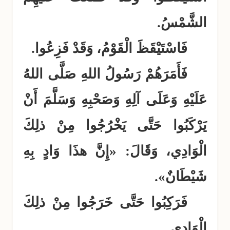
الشَّمْسُ.
فَاسْتَيْقَظَ الْقَوْمُ، وَقَدْ فَزِعُوا.
فَأَمَرَهُمْ رَسُولُ اللهِ صَلَّى اللهُ
عَلَيْهِ وَعَلَى آلِهِ وَصَحْبِهِ وَسَلَّمَ أَنْ
يَرْكَبُوا حَتَّى يَخْرُجُوا مِنْ ذلِكَ
الْوَادِي، وَقَالَ: «إِنَّ هذَا وَادٍ بِهِ
شَيْطَانٌ».
فَرَكِبُوا حَتَّى خَرَجُوا مِنْ ذلِكَ
الْوَادِي.