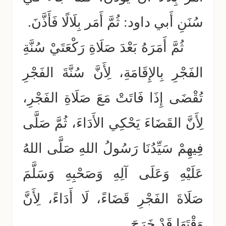
سُنَنِ أَبي داود: ثُمَّ أَمَر بِلَالًا فَأَذَّنَ.
ثُمَّ أَمَرَهُ بَعْدَ صَلَاةِ رَكْعَتَيْ سُنَّةِ
الفَجْرِ بِالإِقَامَةِ، لِأَنَّ سُنَّةَ الفَجْرِ
تُقْضَى إِذَا فَاتَتْ مَعَ صَلَاةِ الفَجْرِ،
لِأَنَّ القَضَاءَ يَحْكِي الأَدَاءَ، ثُمَّ صَلَّى
فِيهِمْ سَيِّدُنَا رَسُولُ اللهِ صَلَّى اللهُ
عَلَيْهِ وَعَلَى آلِهِ وَصَحْبِهِ وَسَلَّمَ
صَلَاةَ الفَجْرِ قَضَاءً، لَا أَدَاءً، لِأَنَّ
وَقْتَهَا قَدْ خَرَجَ.