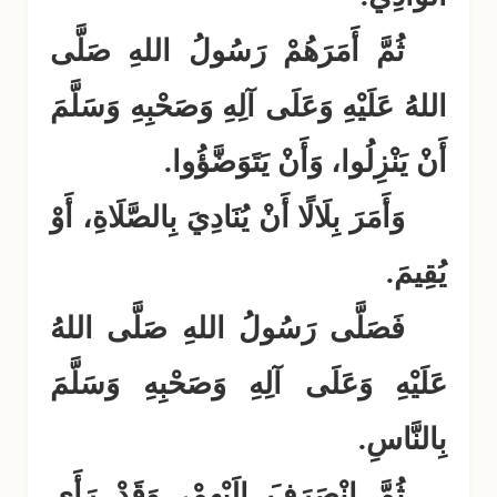
ثُمَّ أَمَرَهُمْ رَسُولُ اللهِ صَلَّى
اللهُ عَلَيْهِ وَعَلَى آلِهِ وَصَحْبِهِ وَسَلَّمَ
أَنْ يَنْزِلُوا، وَأَنْ يَتَوَضَّؤُوا.
وَأَمَرَ بِلَالًا أَنْ يُنَادِيَ بِالصَّلَاةِ، أَوْ
يُقِيمَ.
فَصَلَّى رَسُولُ اللهِ صَلَّى اللهُ
عَلَيْهِ وَعَلَى آلِهِ وَصَحْبِهِ وَسَلَّمَ
بِالنَّاسِ.
ثُمَّ انْصَرَفَ إِلَيْهِمْ، وَقَدْ رَأَى