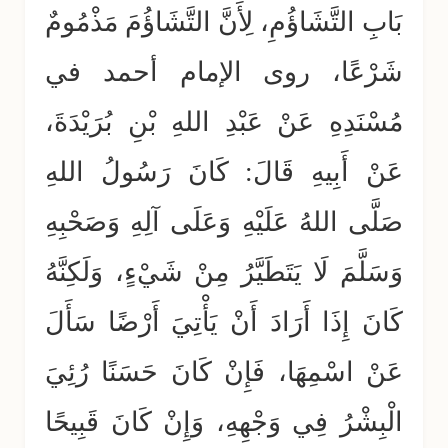
بَابِ التَّشَاؤُمِ، لِأَنَّ التَّشَاؤُمَ مَذْمُومٌ
شَرْعًا، روى الإمام أحمد في
مُسْنَدِهِ عَنْ عَبْدِ اللهِ بْنِ بُرَيْدَةَ،
عَنْ أَبِيهِ قَالَ: كَانَ رَسُولُ اللهِ
صَلَّى اللهُ عَلَيْهِ وَعَلَى آلِهِ وَصَحْبِهِ
وَسَلَّمَ لَا يَتَطَيَّرُ مِنْ شَيْءٍ، وَلَكِنَّهُ
كَانَ إِذَا أَرَادَ أَنْ يَأْتِيَ أَرْضًا سَأَلَ
عَنْ اسْمِهَا، فَإِنْ كَانَ حَسَنًا رُئِيَ
الْبِشْرُ فِي وَجْهِهِ، وَإِنْ كَانَ قَبِيحًا