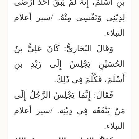
بنِ أَسْلَمَ، إِنَّهُ لَمْ يَبقَ أَحَدٌ أَرْضَى
لِدِيْنِي وَنَفْسِي مِنْهُ. /سير أعلام
النبلاء.
وَقَالَ البُخَارِيُّ: كَانَ عَلِيُّ بنُ
الحُسَيْنِ يَجْلِسُ إِلَى زَيْدِ بنِ
أَسْلَمَ، فَكُلِّمَ فِي ذَلِكَ.
فَقَالَ: إِنَّمَا يَجْلِسُ الرَّجُلُ إِلَى
مَنْ يَنْفَعُه فِي دِيْنِه. /سير أعلام
النبلاء.