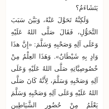
يَتَشَاءَمُ؟
وَلَكِنَّهُ تَحَوَّلَ عَنْهُ، وَبَيَّنَ سَبَبَ
التَّحَوُّلِ، فَقَالَ صَلَّى اللهُ عَلَيْهِ
وَعَلَى آلِهِ وَصَحْبِهِ وَسَلَّمَ: «إِنَّ هذَا
وَادٍ بِهِ شَيْطَانٌ». وَهَذَا العِلْمُ مِنْ
خُصُوصِيَّاتِهِ صَلَّى اللهُ عَلَيْهِ وَعَلَى
آلِهِ وَصَحْبِهِ وَسَلَّمَ، لِأَنَّهُ كَانَ صَلَّى
اللهُ عَلَيْهِ وَعَلَى آلِهِ وَصَحْبِهِ وَسَلَّمَ
يَعْلَمُ مِنْ حُضُورِ الشَّيَاطِينِ