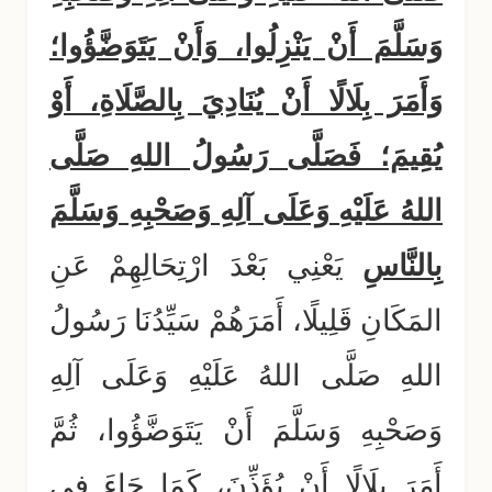
وَسَلَّمَ أَنْ يَنْزِلُوا، وَأَنْ يَتَوَضَّؤُوا؛
وَأَمَرَ بِلَالًا أَنْ يُنَادِيَ بِالصَّلَاةِ، أَوْ
يُقِيمَ؛ فَصَلَّى رَسُولُ اللهِ صَلَّى
اللهُ عَلَيْهِ وَعَلَى آلِهِ وَصَحْبِهِ وَسَلَّمَ
بِالنَّاسِ
يَعْنِي بَعْدَ ارْتِحَالِهِمْ عَنِ
المَكَانِ قَلِيلًا، أَمَرَهُمْ سَيِّدُنَا رَسُولُ
اللهِ صَلَّى اللهُ عَلَيْهِ وَعَلَى آلِهِ
وَصَحْبِهِ وَسَلَّمَ أَنْ يَتَوَضَّؤُوا، ثُمَّ
أَمَرَ بِلَالًا أَنْ يُؤَذِّنَ، كَمَا جَاءَ في