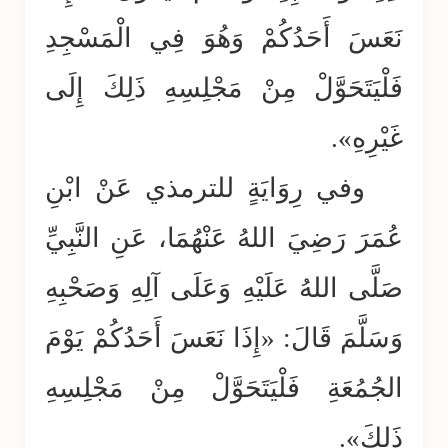
نَعَسَ أَحَدُكُمْ وَهُوَ فِي الْمَسْجِدِ
فَلْيَتَحَوَّلْ مِنْ مَجْلِسِهِ ذَلِكَ إِلَى
غَيْرِهِ».
وفي رِوَايَةٍ للترمذي عَنْ ابْنِ
عُمَرَ رَضِيَ اللهُ عَنْهُمَا، عَنِ النَّبِيِّ
صَلَّى اللهُ عَلَيْهِ وَعَلَى آلِهِ وَصَحْبِهِ
وَسَلَّمَ قَالَ: «إِذَا نَعَسَ أَحَدُكُمْ يَوْمَ
الجُمُعَةِ فَلْيَتَحَوَّلْ مِنْ مَجْلِسِهِ
ذَلِكَ».