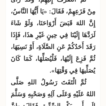
مِنْ فَزَعِهِمْ، فَقَالَ: «يَا أَيُّهَا النَّاسُ،
إِنَّ اللهَ قَبَضَ أَرْوَاحَنَا، وَلَوْ شَاءَ
لَرَدَّهَا إِلَيْنَا فِي حِينٍ غَيْرِ هذَا، فَإِذَا
رَقَدَ أَحَدُكُمْ عَنِ الصَّلَاةِ، أَوْ نَسِيَهَا،
ثُمَّ فَزِعَ إِلَيْهَا، فَلْيُصَلِّهَا، كَمَا كَانَ
يُصَلِّيهَا فِي وَقْتِهَا».
ثُمَّ الْتَفَتَ رَسُولُ اللهِ صَلَّى
اللهُ عَلَيْهِ وَعَلَى آلِهِ وَصَحْبِهِ وَسَلَّمَ