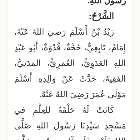
رَسُولُ اللهِ.
الشَّرْحُ:
زَيْدُ بْنُ أَسْلَمَ رَضِيَ اللهُ عَنْهُ،
إِمَامٌ، تَابِعِيٌّ، حُجَّةٌ، قُدْوَةٌ، أَبُو عَبْدِ
اللهِ العَدَوِيُّ، العُمَرِيُّ، المَدَنِيُّ،
الفَقِيهُ، حَدَّثَ عَنْ وَالِدِهِ أَسْلَمَ
مَوْلَى عُمَرَ رَضِيَ اللهُ عَنْهُ.
كَانَتْ لَهُ حَلْقَةٌ للعِلْمِ في
مَسْجِدِ سَيِّدِنَا رَسُولِ اللهِ صَلَّى