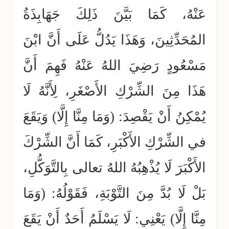
عَنْهُ، كَمَا بَيَّنَ ذَلِكَ جَهَابِذَةُ
المُحَدِّثِينَ، وَهَذَا يَدُلُّ عَلَى أَنَّ ابْنَ
مَسْعُودٍ رَضِيَ اللهُ عَنْهُ فَهِمَ أَنَّ
هَذَا مِنَ الشِّرْكِ الأَصْغَرِ، لِأَنَّهُ لَا
يُمْكِنُ أَنْ يَقْصِدَ: (وَمَا مِنَّا إِلَّا) وَيَقَعَ
في الشِّرْكِ الأَكْبَرِ، كَمَا أَنَّ الشِّرْكَ
الأَكْبَرَ لَا يُذْهِبُهُ اللهُ تعالى بِالتَّوَكُّلِ،
بَلْ لَا بُدَّ مِنَ التَّوْبَةِ، فَقَوْلُهُ: (وَمَا
مِنَّا إِلَّا) يَعْنِي: لَا يَسْلَمُ أَحَدٌ أَنْ يَقَعَ