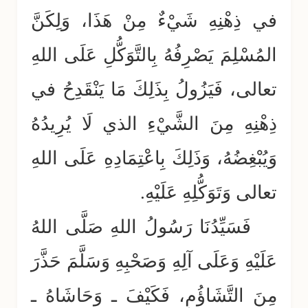
في ذِهْنِهِ شَيْءٌ مِنْ هَذَا، وَلِكَنَّ
المُسْلِمَ يَصْرِفُهُ بِالتَّوَكُّلِ عَلَى اللهِ
تعالى، فَيَزُولُ بِذَلِكَ مَا يَنْقَدِحُ في
ذِهْنِهِ مِنَ الشَّيْءِ الذي لَا يُرِيدُهُ
وَيُبْغِضُهُ، وَذَلِكَ بِاعْتِمَادِهِ عَلَى اللهِ
تعالى وَتَوَكُّلِهِ عَلَيْهِ.
فَسَيِّدُنَا رَسُولُ اللهِ صَلَّى اللهُ
عَلَيْهِ وَعَلَى آلِهِ وَصَحْبِهِ وَسَلَّمَ حَذَّرَ
مِنَ التَّشَاؤُمِ، فَكَيْفَ ـ وَحَاشَاهُ ـ