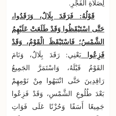
لِصَلَاةِ الفَجْرِ.
قَوْلُهُ: فَرَقَدَ بِلَالٌ، وَرَقَدُوا،
حَتَّى اسْتَيْقَظُوا وَقَدْ طَلَعَتْ عَلَيْهِمُ
الشَّمْسُ؛ فَاسْتَيْقَظَ الْقَوْمُ، وَقَدْ
فَزِعُوا
يَعْنِي: رَقَدَ بِلَالٌ، وَنَامَ
القَوْمُ قَبْلَهُ، وَاسْتَمَرَّ الجَمِيعُ
رَاقِدِينَ حَتَّى انْتَبَهُوا مِنْ نَوْمِهِمْ
بَعْدَ طُلُوعِ الشَّمْسِ، وَقَدْ فَزِعُوا
جَمِيعًا أَسَفًا وَحُزْنًا عَلَى فَوَاتِ