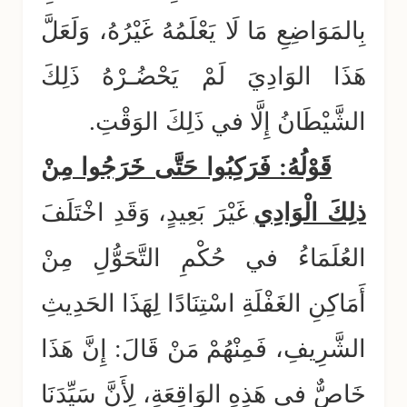
بِالمَوَاضِعِ مَا لَا يَعْلَمُهُ غَيْرُهُ، وَلَعَلَّ
هَذَا الوَادِيَ لَمْ يَحْضُـرْهُ ذَلِكَ
الشَّيْطَانُ إِلَّا في ذَلِكَ الوَقْتِ.
قَوْلُهُ: فَرَكِبُوا حَتَّى خَرَجُوا مِنْ
ذلِكَ الْوَادِي
غَيْرَ بَعِيدٍ، وَقَدِ اخْتَلَفَ
العُلَمَاءُ في حُكْمِ التَّحَوُّلِ مِنْ
أَمَاكِنِ الغَفْلَةِ اسْتِنَادًا لِهَذَا الحَدِيثِ
الشَّرِيفِ، فَمِنْهُمْ مَنْ قَالَ: إِنَّ هَذَا
خَاصٌّ في هَذِهِ الوَاقِعَةِ، لِأَنَّ سَيِّدَنَا