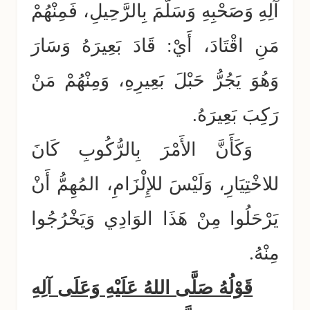
آلِهِ وَصَحْبِهِ وَسَلَّمَ بِالرَّحِيلِ، فَمِنْهُمْ
مَنِ اقْتَادَ، أَيْ: قَادَ بَعِيرَهُ وَسَارَ
وَهُوَ يَجُرُّ حَبْلَ بَعِيرِهِ، وَمِنْهُمْ مَنْ
رَكِبَ بَعِيرَهُ.
وَكَأَنَّ الأَمْرَ بِالرُّكُوبِ كَانَ
للاخْتِيَارِ، وَلَيْسَ للإِلْزَامِ، المُهِمُّ أَنْ
يَرْحَلُوا مِنْ هَذَا الوَادِي وَيَخْرُجُوا
مِنْهُ.
قَوْلُهُ صَلَّى اللهُ عَلَيْهِ وَعَلَى آلِهِ