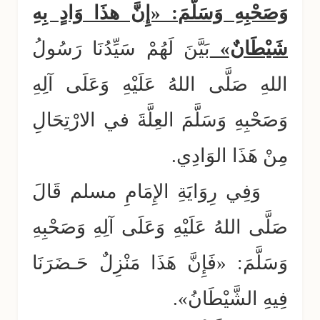
وَصَحْبِهِ وَسَلَّمَ: «إِنَّ هذَا وَادٍ بِهِ
شَيْطَانٌ»
بَيَّنَ لَهُمْ سَيِّدُنَا رَسُولُ
اللهِ صَلَّى اللهُ عَلَيْهِ وَعَلَى آلِهِ
وَصَحْبِهِ وَسَلَّمَ العِلَّةَ في الارْتِحَالِ
مِنْ هَذَا الوَادِي.
وَفِي رِوَايَةِ الإِمَامِ مسلم قَالَ
صَلَّى اللهُ عَلَيْهِ وَعَلَى آلِهِ وَصَحْبِهِ
وَسَلَّمَ: «فَإِنَّ هَذَا مَنْزِلٌ حَـضَرَنَا
فِيهِ الشَّيْطَانُ».