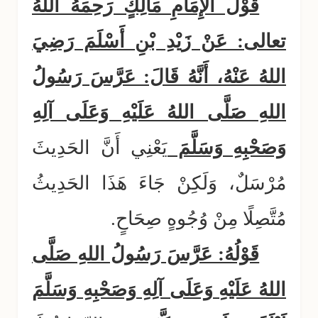
قَوْلُ الإِمَامِ مَالِكٍ رَحِمَهُ اللهُ
تعالى: عَنْ زَيْدِ بْنِ أَسْلَمَ رَضِيَ
اللهُ عَنْهُ، أَنَّهُ قَالَ: عَرَّسَ رَسُولُ
اللهِ صَلَّى اللهُ عَلَيْهِ وَعَلَى آلِهِ
وَصَحْبِهِ وَسَلَّمَ
يَعْنِي أَنَّ الحَدِيثَ
مُرْسَلٌ، وَلَكِنْ جَاءَ هَذَا الحَدِيثُ
مُتَّصِلًا مِنْ وُجُوهٍ صِحَاحٍ.
قَوْلُهُ: عَرَّسَ رَسُولُ اللهِ صَلَّى
اللهُ عَلَيْهِ وَعَلَى آلِهِ وَصَحْبِهِ وَسَلَّمَ