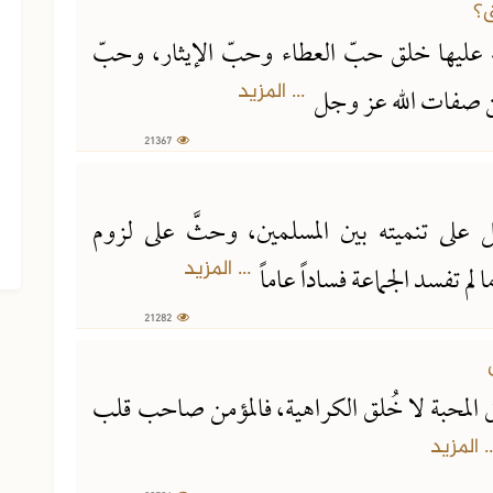
ه عليها خلق حبّ العطاء وحبّ الإيثار، وحبّ
... المزيد
من صفات الله عز وجل
21367
 على تنميته بين المسلمين، وحثَّ على لزوم
الجزء السابع من الفتاوى الشرعية
... المزيد
 لم تفسد الجماعة فساداً عاماً
21282
 المحبة لا خُلق الكراهية، فالمؤمن صاحب قلب
.. المزيد