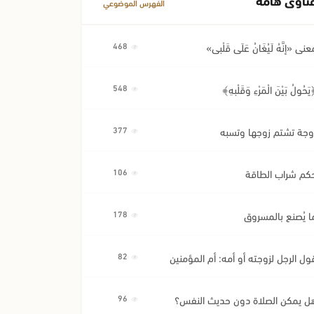
الفهرس الموضوعي
عنى «إِنَّهُ لَيُغَانُ عَلَى قَلْبِي»
468
َحُولُ بَيْنَ الْمَرْءِ وَقَلْبِهِ﴾
548
وجة تشتم زوجها وتسبه
377
كم شراب الطاقة
106
ا يُصنع بالمسروق
178
ول الرجل لزوجته أو أمه: أم المؤمنين
82
ل يمكن الصلاة دون حديث النفس؟
96