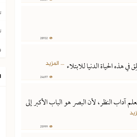
ت
ت
28932
و
... المزيد
ِق في هذه الحياة الدنيا للابتلاء
ا
24697
علم آداب النظر، لأن البصر هو الباب الأكبر إلى
زيد
25999