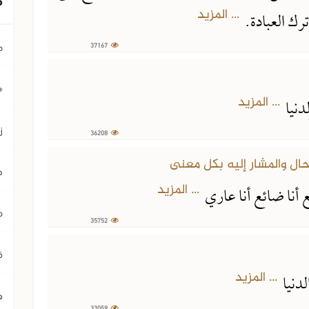
... المزيد
رك العبادة.
م
37167
﴿ي
... المزيد
لدنيا
ز
36208
ح
... المزيد
ع أنا ضائع أنا عاري
م
35752
ق
... المزيد
لدنيا
ه
33059