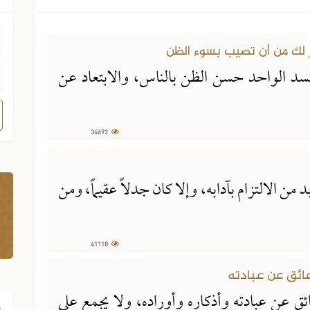
جسد الواحد حسن الظن بالناس، والابتعاد عن
34692
 من الالتزام بآدابه، وإلا كان جدلاً عقيماً، ومن
41118
ق عن عبادته وأذكاره وأوراده، ولا يجمع على
ف