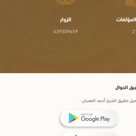
لمؤلفات
الزوار
439309659
2
يق الجوال
يل تطبيق الشيخ أحمد النعسان :