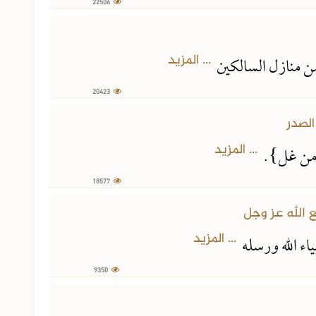
22506
... المزيد
من منازل السالكين
20423
... المزيد
م من غل}.
18577
... المزيد
ياء الله ورسله
9350