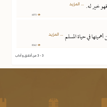
... المزيد
فهو خير له.
6073
... المزيد
هميتها في حياة المسلم
8362
3 - 3 من أخلاق و آداب